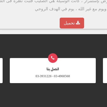
رض بإستمرار ، كانت الوسيلة هي الصليب فثبت نظره فى الص
 ويوم مع غير الله ، يوم في الهدف الروحي
تحميل
اتصل بنا
03-4968568 - 03-3931226