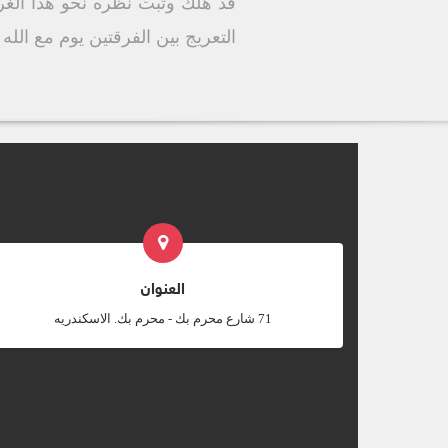
قد هلك وثبت نظره نحو هذا الغ
التعريج بين الفرقتين يوم مع الله
العنوان
‎71 شارع محرم بك - محرم بك. الاسكندريه