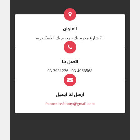
العنوان
‎71 شارع محرم بك - محرم بك. الاسكندريه
اتصل بنا
03-4968568 - 03-3931226
ارسل لنا ايميل
frantoniosfahmy@gmail.com