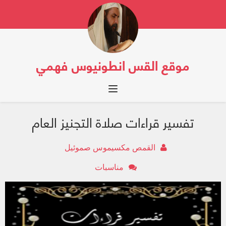
موقع القس انطونيوس فهمي
Toggle navigation
تفسير قراءات صلاة التجنيز العام
القمص مكسيموس صموئيل
مناسبات