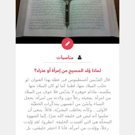
مناسبات
لماذا وُلد المسيح من إمرأة أو عذراء؟
قال القدّيس أغسطينوس فى عظة بهذا العنوان: لو
تجنّب الميلاد منها، لظننا كما لو كان الميلاد منها
ينجِّسه، مادام جوهره لا يتدنّس فلا خوف من الميلاد
من امرأة. بمجيئه رجلاً دون ولادته من امرأة، يجعل
النساء ييأسْنَ من أنفسهن متذكّرات الخطيّة
الأولى... وكأنه يخاطب البشريّة، قائلاً: ينبغي أن
تعلموا أنه ليس في خليقة الله شرًا، إنّما الشهوة
المنحلّة هي التي أفسدت الخليقة. انظروا، لقد وُلدت
رجلاً، ووُلدت من امرأة، فأنا لا احتقر خليقتي، بل
ازدري بالخطيّة التي لم أجبلها... لنفس السبب نجد