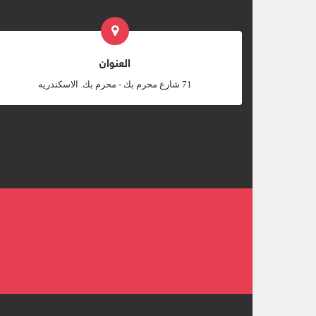
العنوان
‎71 شارع محرم بك - محرم بك. الاسكندريه