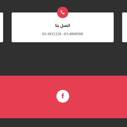
اتصل بنا
03-4968568 - 03-3931226