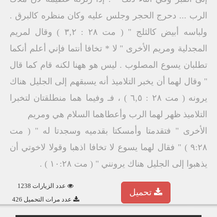
الرب ... دحرج الحجر وجلس عليه وكان منظره كالبرق .
ولباسه أبيض كالثلج " ( مت ۲۸ : ۳,۲ ) وقال لمريم
المجدلية ومريم الأخرى " لا * تخافا أنتما فإني أعلم أنكما
تطلبان يسوع المصلوب . ليس هو ههنا لكنه قام كما قال
" وقال لهما أن يخبر التلاميذ أنه يسبقهم إلى الجليل هناك
يرونه ( مت ٢٨ : ٦,٥ ) ، فـ وفيما هما منطلقتان لتخبرا
التلاميذ ظهر لهما الرب وأعطاهما السلام هي ومريم
الأخرى " فتقدمتا وأمسكتا بقدميه وسجدتا له " ( مت
۹:۲۸ ) " فقال لهما يسوع لا تخافا اذهبا وقولا لاخوتي أن
يذهبوا إلى الجليل هناك يرونني " ( مت ۱۰:۲۸ ) .
عدد الزيارات 1238
تحميل
عدد مرات التحميل 426