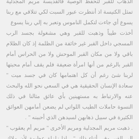
الذهاب للقبر لتحفظ الوصية فالقديسة مريم المجدلية
تمثل الكنيسة اذ أنتظرت عبور السبت لكي تتلاقي مع ربنا
يسوع أي جاءت لتكمل الناموس وتعبر به إلي ربنا يسوع
أخذت طيباً وذهبت للقبر وهي مشغولة بجسد الرب
المسجي داخل القبر غير خائفة من الظلمة إذ كان الظلام
باقي ولا من مكان القبر الموحش ولا من الحراس أمام
القبر بالرغم من أنها امرأة ضعيفة فلم يقف أمام محبتها
لربنا شئ رغم أن كل اهتمامها كان في جسد ميت "
سعادة الإنسان الحقيقية هي في السعي نحو الله والبحث
عنه والارتباط به مستهينين بأي عائق مثالنا في ذلك
النسوة حاملات الطيب اللواتي لم يضعن أمامهن العوائق
الكثيرة في سبيل ذهابهن لسيدهن الذي أحببنه " .
. ذهبت مريم المجدلية ومريم الأخرى " مريم أم يعقوب "
إلى القبر وفي أثناء ذلك " . إذا زلزلة عظيمة لأن ملاك