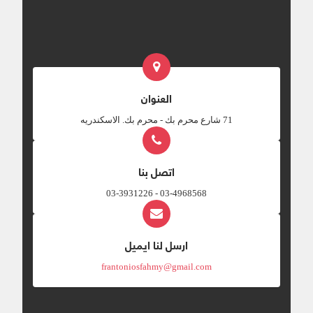
العنوان
‎71 شارع محرم بك - محرم بك. الاسكندريه
اتصل بنا
03-4968568 - 03-3931226
ارسل لنا ايميل
frantoniosfahmy@gmail.com