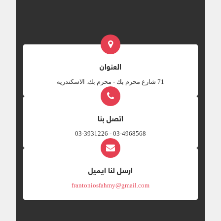
العنوان
‎71 شارع محرم بك - محرم بك. الاسكندريه
اتصل بنا
03-4968568 - 03-3931226
ارسل لنا ايميل
frantoniosfahmy@gmail.com