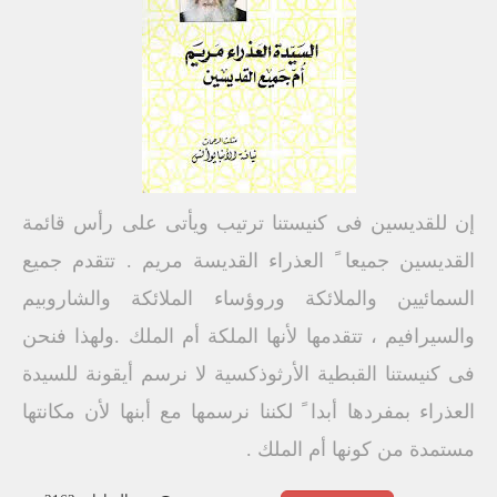
إن للقديسين فى كنيستنا ترتيب ويأتى على رأس قائمة
القديسين جميعا ً العذراء القديسة مريم . تتقدم جميع
السمائيين والملائكة وروؤساء الملائكة والشاروبيم
والسيرافيم ، تتقدمها لأنها الملكة أم الملك .ولهذا فنحن
فى كنيستنا القبطية الأرثوذكسية لا نرسم أيقونة للسيدة
العذراء بمفردها أبدا ً لكننا نرسمها مع أبنها لأن مكانتها
مستمدة من كونها أم الملك .