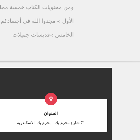
ومن محتويات الكتاب خمسة مجال
الأول :- مجدوا الله في أجسادكم الث
الخامس :-قديسات جميلات
العنوان
‎71 شارع محرم بك - محرم بك. الاسكندريه