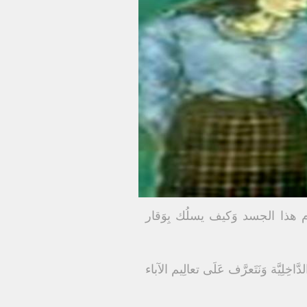
َرِّم هذا الجسد وَكيف يسلُك بِوَقار
لِيَّة وَنَتَعرَّف عَلَى تعالِيم الآباء