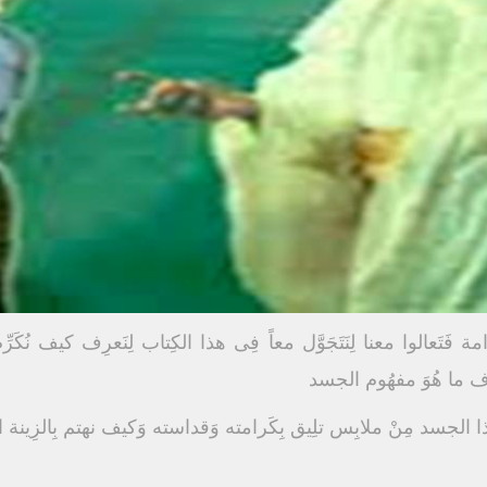
امة فَتَعالوا معنا لِنَتَجَوَّل معاً فِى هذا الكِتاب لِنَعرِف كيف نُك
عرِف ما هُوَ مفهُوم الجسد
ا الجسد مِنْ ملابِس تلِيق بِكَرامته وَقداسته وَكيف نهتم بِالزِينة الدَّاخِ