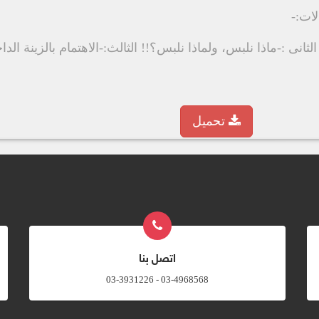
ات:-
انى :-ماذا نلبس، ولماذا نلبس؟!! الثالث:-الاهتمام بالزينة الداخل
تحميل
اتصل بنا
03-4968568 - 03-3931226