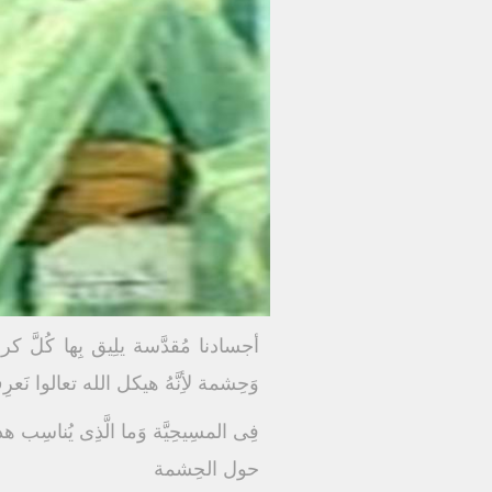
أجسادنا مُقدَّسة يلِيق بِها كُلَّ كر
وَحِشمة لأِنَّهُ هيكل الله تعالوا نَ
فِى المسِيحِيَّة وَما الَّذِى يُناسِب هذ
حول الحِشمة