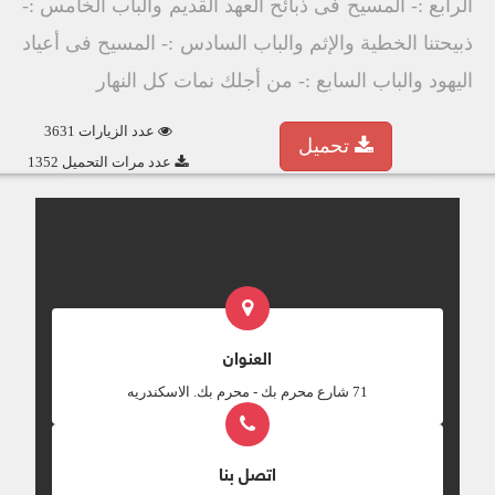
الرابع :- المسيح فى ذبائح العهد القديم والباب الخامس :-
ذبيحتنا الخطية والإثم والباب السادس :- المسيح فى أعياد
اليهود والباب السابع :- من أجلك نمات كل النهار
عدد الزيارات 3631
تحميل
عدد مرات التحميل 1352
العنوان
‎71 شارع محرم بك - محرم بك. الاسكندريه
اتصل بنا