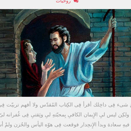
روحيات
َنَ شىء فِى داخِلك أقرأ فِى الكِتاب المُقدّس ولا أفهم تربيّت فِى 
ِن ليس لىِ الإِيمان الكافىِ بِمحبّتهِ لىِ وثِقتىِ فِى غُفرانه لىّ 
هِ سعادة وبدأ الإِنحِدار فوقعت فِى هوّه اليأس والحُزن ولمْ أ