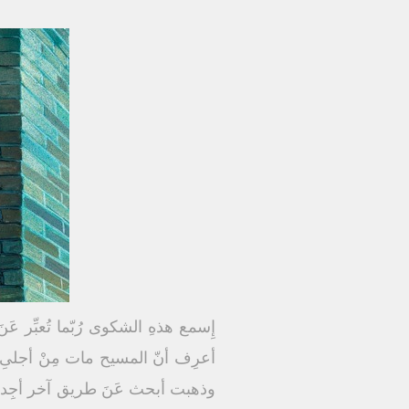
إِسمع هذهِ الشكوى رُبّما تُعبِّر ع
أعرِف أنّ المسيح مات مِنْ أجلىِ ولك
وذهبت أبحث عَنَ طريق آخر أجِد في