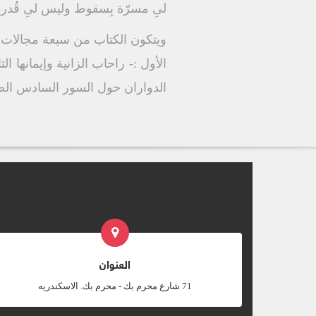
لىِ مسرّة بِسقوط وليس لىِ قُدرة
ويتكون الكتاب من سبعة مجالات :
الأول :- راحاب الزانية وإيمانها 
الدواران حول السور السادس الض
العنوان
‎71 شارع محرم بك - محرم بك. الاسكندريه