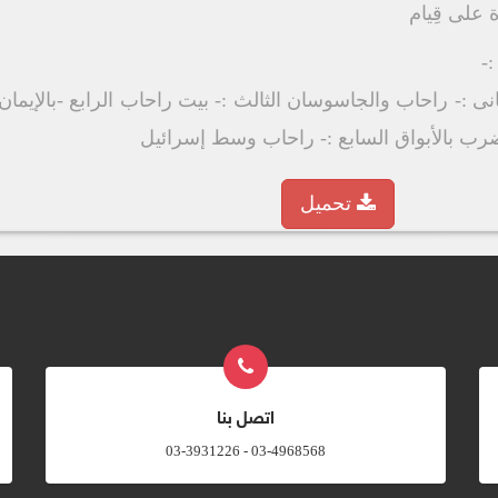
 على قِيام
-
الثانى :- راحاب والجاسوسان الثالث :- بيت راحاب الرابع -بالإ
رب بالأبواق السابع :- راحاب وسط إسرائيل
تحميل
اتصل بنا
03-4968568 - 03-3931226