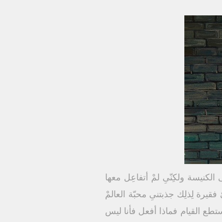
الكنيسة ولكِنّىِ لمْ أتفاعِل معها
فقيرة لِذلِك جذبتنىِ محبّة العالمْ
ستطع القيام فماذا أفعل فأنا ليس