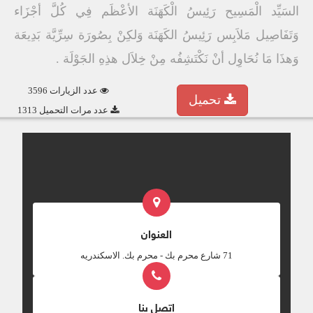
السَيِّد الْمَسِيح رَئِيسُ الْكَهَنَة الأعْظَم فِي كُلَّ أجْزَاء
وَتَفَاصِيل مَلاَبِس رَئِيسُ الكَهَنَة وَلكِنْ بِصُورَة سِرِّيَّة بَدِيعَة
وَهذَا مَا نُحَاوِل أنْ نَكْتَشِفُه مِنْ خِلاَل هذِهِ الجَوْلَة .
عدد الزيارات 3596
تحميل
عدد مرات التحميل 1313
العنوان
‎71 شارع محرم بك - محرم بك. الاسكندريه
اتصل بنا