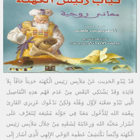
قَدْ يَبْدُو الحَدِيث عَنْ مَلاَبِس رَئِيس الْكَهَنَة حَدِيثاً جَافّاً بِلاَ
فَائِدَة وَقَدْ يَشْتَكِي البَعْض مِنْ عَدَم فَهْم هذِهِ التَّفَاصِيل
الَّتِي تَبْدُو صَعْبَة لأِوَّل وَهْلَة وَلكِنْ نَدْعُوك عَزِيزِي القَارِئ
بِنِعْمَة الله لِلدُّخُول مَعَنَا فِي جَوْلَة مُمْتِعَة لِنَتَعَرَّف عَلَى
أسْرَار مَحَبِّة الله وَرِعَايَتَهُ لِشَعْبِهِ مِنْ خِلاَل مَلاَبِس رَئِيس
الْكَهَنَة وَأيْضاً نَكْتَشِفْ عَظَمِة الوَحْي الإِلهِي الَّذِي أشَارَ إِلَى