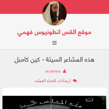
موقع القس انطونيوس فهمي
Toggle navigation
هذه المشاعر السيئة - كين كامبل
no person
ارشادات للحياه العمليه