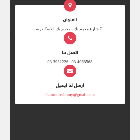
العنوان
‎71 شارع محرم بك - محرم بك. الاسكندريه
اتصل بنا
03-4968568 - 03-3931226
ارسل لنا ايميل
frantoniosfahmy@gmail.com