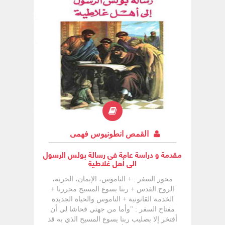
القمص انطونيوس فهمى
مقدمة و دراسة عامة فى رسالة بولس الرسول
الى أهل غلاطية
محور السفر : + الناموس، الإيمان، الحرية،
الروح القدس + ربنا يسوع المسيح محررنا +
الخدمة القانونية + الناموس والحياة الجديدة
مفتاح السفر : "وأما من جهتي فحاشا لي أن
أفتخر إلا بصليب ربنا يسوع المسيح الذي به قد