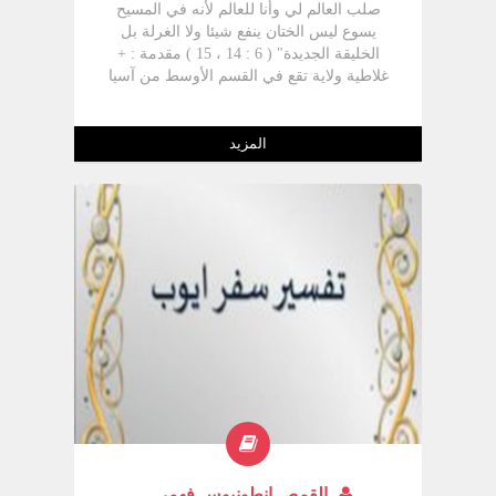
صلب العالم لي وأنا للعالم لأنه في المسيح
يسوع ليس الختان ينفع شيئا ولا الغرلة بل
الخليقة الجديدة" ( 6 : 14 ، 15 ) مقدمة : +
غلاطية ولاية تقع في القسم الأوسط من آسيا
الصغرى خضعت للدولة الرومانية، وفي سنة 7
ق.م انضم إليها عدة مقاطعات تحت أسم "
ولاية إنطاكية " + زارها الرسول بولس في
المزيد
رحلتة التبشيريه الأولي" إنطاكية بيسيدية
ولستره ودربة (أع 13 ، 14) كما زارها مع سيلا
وتيموثاوس (أع 16 : 6) وأيضا في رحلته
التبشيرية الثالثة (أع 18 : 23) حيث كان يجمع
العطاء من أجل قديسى أورشليم (1 كو 16 : 1
) تاريخ كتابتها : + إما في أعقاب رحلته الثانية (
حوالي عام 55 م ) أو أثناء رحلته الثالثة (
حوالي 57 م ) . كتبها بولس الرسول فى
افسس غاية الرسالة : + جاء إلي غلاطية بعض
من الداعين إلى العودة للديانة اليهوديه وقد
شككوا بعض المؤمنين في رسولية القديس
بولس وطالبوهم بختان الجسد وحفظ الناموس
حرفيا لهذا كتب الرسول عن الإيمان بالصليب
والدخول إلى " الحياة الجديدة " مع عدم
الرجوع إلي حرفية أعمال الناموس ودافع عن
القمص انطونيوس فهمى