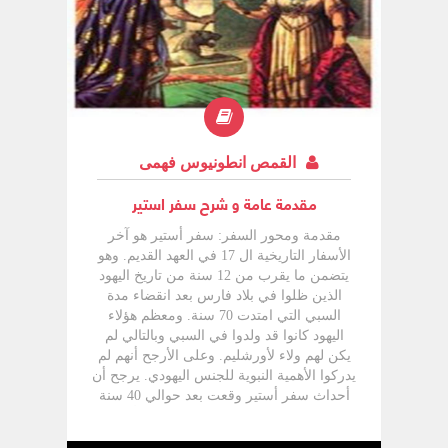
كان سفر أستير يكشف عن عناية الله لشعبه
الملتصق بأرض السبي ، فان سفر أيوب
يكشف عن اهتمام الله برجل أممي أحب الله
فاستحق أن يسجل سفر كامل باسمه . +
كشف هذا السفر عن بعض جوانب "سر الألم"
في حياة الصديقين ، مؤكدا حكمة الله الخفية
في تدبير أمورنا ، كما يعلن الفارق بين تعزيات
الناس وتعزيات الله.
القمص انطونيوس فهمى
مقدمة عامة و شرح سفر استير
مقدمة ومحور السفر: سفر أستير هو آخر
الأسفار التاريخية ال 17 في العهد القديم. وهو
يتضمن ما يقرب من 12 سنة من تاريخ اليهود
الذين ظلوا في بلاد فارس بعد انقضاء مدة
السبي التي امتدت 70 سنة. ومعظم هؤلاء
اليهود كانوا قد ولدوا في السبي وبالتالي لم
يكن لهم ولاء لأورشليم. وعلى الأرجح أنهم لم
يدركوا الأهمية النبوية للجنس اليهودي. يرجح أن
أحداث سفر أستير وقعت بعد حوالي 40 سنة
من إعادة بناء الهيكل وقبل إعادة بناء أسوار
أورشليم بما يقرب من 30 سنة. ومن المرجح