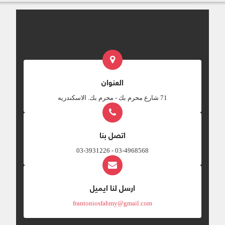
(عابد الله) . + كان والده يونانيا وأمه وجدته
يهوديتان تحفظان الكتب المقدسة ، كما كان
تيموثاوس يعرف الكتب المقدسة منذ الطفولية
(2تى 15:3) وذلك بارشاد جدته لوئيس ، وأمه
أفنيكى( 2تى5:1). + آمن علي يدي الرسول
بولس في رحلته التبشيرية الأولي في لسترة
في كورة ليكاؤنية . + كان تيموثاوس رفيقا
لبولس فى معظم أسفاره وقد خلع عليه بولس
العنوان
ألقابا عظيمة (ابن - الابن الصريح - الابن
الحبيب الامين) (1تى18:1 ، 2تى2:1) . + كان مع
‎71 شارع محرم بك - محرم بك. الاسكندريه
الرسول بولس في سجنه الأول بروما ( كو 1 :
1 ، في 1 : 1 ، فل 1 ) . تاريخ كتابتها : + حوالي
عام 64 م او65 م بعد انطلاقه من السجن الأول
اتصل بنا
وقد كتب رسالة تيموثاوس الأولى فى مقدونية
، ويقول فيها انه أسير ويتوقع أن يستشهد
03-4968568 - 03-3931226
(2تي6:4) وكان ينتظر انحلاله وموته (2تى6:4-
8).
ارسل لنا ايميل
frantoniosfahmy@gmail.com