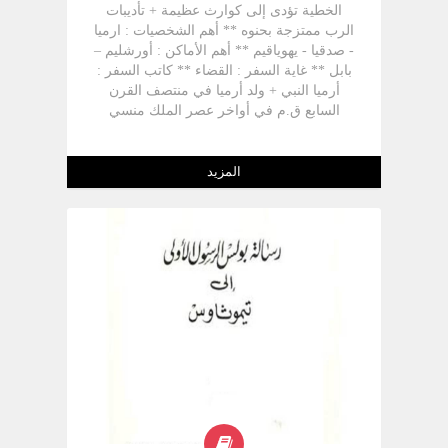
الخطية تؤدى إلى كوارث عظيمة + تأديبات
رفعها مردخاي، الذي صرخ صرخة عظيمة مرة
الرب ممتزجة بحنوه ** أهم الشخصيات : ارميا
(أستير 1:4-3)، كانت دائما مصحوبة بالصوم
- صدقيا - يهوياقيم ** أهم الأماكن : أورشليم –
كوسيلة للاقتراب أكثر من الرب والابتعاد أكثر
بابل ** غاية السفر : القضاء ** كاتب السفر :
عن شهوات العالم (قارن متى 21:17؛ مرقس
أرميا النبي + ولد أرميا في منتصف القرن
29:9). تبين لنا أسفار عزرا و نحميا وأستير أنه
السابع ق.م في أواخر عصر الملك منسي
لا توجد أوضاع مستعصية وأن الله يستطيع أن
المرتد ، من عائلة كهنوتية تقطن في قرية
يسيطر على عمل العدو ويحقق إرادته بكل
عناثوث في أرض بنيامين بجوار أورشليم ، +
تفاصيلها من خلال شبعه. كاتب السفر: كاتب
تكرس أرميا للعمل النبوي قبل ولادته وُدعي
المزيد
سفر إستير مجهول، وهو مُلِمّ بالعادات
بواسطة رؤيا وهو صغير السن ، لكن الله لمس
الفارسية، ومطّلع على وثائق المسئولين، مما
فمه ووهبه كلمته ، لقد أعلن له أنه سيُقاوَم
يدل على أنه شاهد عيان. وقد رود في أسلوبه
من القادة والكهنة والشعب لكنهم لا يغلبوه ( 1:
كلمات فارسية كما يقترب من أسلوب أسفار
4 - 10 ) + كان رقيق المشاعر ، عاطفيا إلي
عزرا ونحميا و أخبار الأيام. وهو ممن لهم صلة
أبعد الحدود لكنه قوي لا يعرف الضعف ولا
بالقصر الملكي مثل دانيال وعزرا ونحميا. ورغم
يتراخى في إعلان الحق مهما كلفه الأمر ،
ما ورد بالسفر من مشاعر دينية وبكاء وصراخ
عاش باكيا تجري دموعه كنهر ينساب لا يجف ،
بمرارة، إلا أنه لم تأت إشارة بأن هذا البكاء كان
فدُعي بالنبي الباكي لكنه غير هزيل ، ُدعي "
أمام الرب. فيحتمل أن الكاتب قد تحاشى ذكر
أيوب الأنبياء " رجل آلام وضيقات + بسبب
اسم الله ليضمن سلامة ما يكتبه من عدوان
جراءته رفضه شعبه ( 11: 18 - 21 ) ، خانه
أضداد عبادة الرب (راجع دانيال 6: 7-17).
أخوته ( 12 : 6 ) ، وضع في مقطرة ( 20 : 1 - 2
ويعتقد القديس أغسطينوس أن كاتب السفر هو
) ، هدد بالقتل ( 26 : 8 ؛ 36 : 26 ) ، سجن وأتهم
عزرا. أما إكليمنضس الإسكندرية وآخرون
بالخيانة الوطنية ( 32 : 2، 3 ، 37 : 11 - 15 ) ،
فيعتقدون أن الكاتب هو مردخاي نفسه، أو