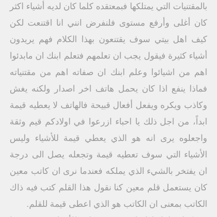
بالمقتنيات التي يمتلكها فبمعتقده كلما كان لديه أشياء اكثر
كان أغلى وأرفع مستوى فلنفرض انني انا اقتنعت لكن
كيف اهل بيتي سوف يقتنعون بهذا الكلام فهم يريدون
أشياء كثيرة فيقول يجب ان تعلمهم فتعلم ابنك ان مابدئوا
اهم من اشيائوا وعلم ابنك ان صفاته اهم من مقتنياته
فماذا ينفع اذا كان يحمل هاتف اخر اصدار ولكنه يغش
وكاذب ويكره ويفعل أفعال قبيحة فالهاتف لا يعطيه قيمة
ابداً، من اجل ذلك يا احباء ازرعوا في اولادكم قيم وثقة
واجعلوه يرى انه هو الذي يعطي قيمة للأشياء وليس
الأشياء التي سوف تعطيه قيمة وتجعله يصل الى درجة
ان يفتخر بالشيء الذي يملكه فعندما نرى ان كاتب معين
كان يستعمل قلم معين كنا نقول هذا القلم كتب فيه ذاك
الكاتب بمعنى ان الكاتب هو الذي اعطى قيمة للقلم.