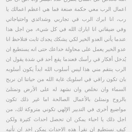
اعمال الرب معي حكمة صنعة فما هي اعظم اعمالك يا
رب، انا ابرك الرب في تجاربي وشدائدي واحتياجاتي
وفي ضيقاتي انا ابارك الله في كل شيء، من اجل هذا
عندما يأتي العدو الخير لكي يشكك يجدك ثابت فتلاحظ انا
عدو الخير يعمل على محاولة خداعك حتى انه يستطيع ان
يُدخل أفكار في رأسك فعندما يقع أحد في شدة يقول ان
الرب ينتقم مني هذا ليس أسلوب الله ابداً يكون أسلوبه
بان تكون راقي في اسلوبك غاية الله من حياتنا ان نربح
السماء وان نخلص وان نشهد له على الأرض ونمتلئ
بالروح ونمتلئ بالأعمال الصالحة اما غير ذلك تكون
مواضيع أخرى في التدبير الإلهي تكوني متروكة لك، من
اجل ذلك يا احباء يمكن ان تحصل احداث كثيرة ولكن
كيف نستطيع ان نقرأ هذه الاحداث يمكن اخد ان تأتيه