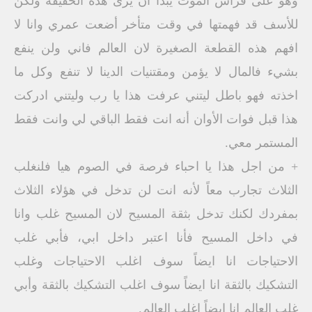
وهو على فراش الموت يبدأ ان يرى هذه الحقيقة ولكن
للأسف قد فهمتها في وقت متأخر أضعت عمري وانا لا
افهم هذه القطعة الصغيرة لان العالم فاني ولن ينفع
بشيء فالمال لا يؤمن ومقتنيات الدينا لا تنفع وكل ما
اخذته فهو باطل ليتني عرفت هذا يا رب وليتني ادركت
هذا قبل فوات الأوان أنه انت فقط الباقي لي وانت فقط
المستمر معي.
+ من اجل هذا يا احباء فرصة في الصوم هيا فلنغلب
الثلاث تجارب معاً لأنه انت لن تدخل في هؤلاء الثلاث
بمفردك لكنك تدخل بثقة المسيح لان المسيح غلب وانا
في داخل المسيح فأنا اعتبر داخل ابي، فأبي غلب
الاحتياجات انا ايضاً سوف اغلب الاحتياجات وغلب
التشكيك بالثقة انا ايضاً سوف اغلب التشكيك بالثقة وأبي
غلب العالم انا ايضاً اغلب العالم.