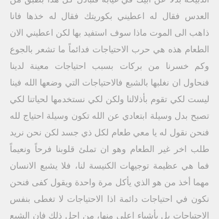
العدس فقال له اعطيني بكوريتك فقال له خذها فانا
ذاهب الى الموت ماذا سوف استفيد بها لكن اعطيني الان
الطعام هذه هي حرب الاحتياجات فدائماً ما تشعر بالجوع
وكم خسرنا من بركات بسبب احتياجات معينة لدينا
فنحاول ان نغلبها بالشبع فالاحتياجات التي وضعها الله فينا
ليست لكي تقوم بأذلالنا ولكن لكي نستخدمها لحياتنا لكي
تصبح بدل وسيلة ابتعادي عن الله تكون وسيلة احتياج لله
فنحن نقول له يا معي طعام لكل ذي جسد لكن نحن نريد
طلب اخر غير الطعام وهو ان تملئ قلوبنا فرحاً ونعيماً
فما هي عظيمة توجيهات الكنيسة لنا، فلا يشبع الانسان
مهما أخذ من هو الذي يأكل مرة واحدة ويقول كفى فنحن
نكون في احتياجات دائمة اذا الاحتياجات لا تغطى بنفس
الاحتياجات بل بأشياء اعلى منها، من اجل ذلك فان الشبع