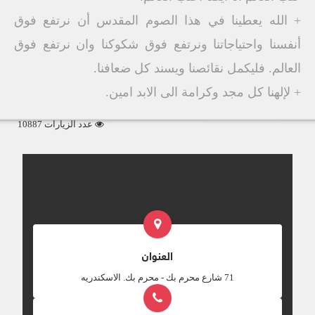
+ الله يعطينا في هذا الصوم المقدس أن نرتفع فوق
أنفسنا واحتياجاتنا ونرتفع فوق شكوكنا وان نرتفع فوق
العالم. فليكمل نقائصنا ويسند كل ضعافنا.
+ لإلهنا كل مجد وكرامة الى الابد امين.
عدد الزيارات 10887
العنوان
‎71 شارع محرم بك - محرم بك. الاسكندريه