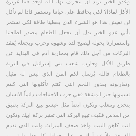
وعدو الخير يريد ان ينحرف بها، الله أُوجد فينا غريزة
الأكل لماذا؟ لكي يحافظ على حياتنا وتستمر فاذا لم نأكل
لن نعيش هذا هو الشيء الذي يعطينا طاقة لكي نستمر
يأتي عدو الخير بدل أن يجعل الطعام مصدر لطاقتنا
واستمرارنا يحوله ليصبح لذة وشهوة وحرب ويجعله يُفقد
البركات من أجل ذلك قام بمحاربة آدم في البداية عن
طريق الأكل وحارب شعب بني إسرائيل في البرية
بالطعام فالله يُرسل لكم المن الذي ليس له مثيل
وتقارنونه بقدور اللحم التي كنتم تأكلونها التي كنتم
تسمونها خبز المشقة ففي حرب الاحتياجات دائماً الانسان
ينخدع وينغلب ونكون ايضاً مثل عيسو نبيع البركة بطبق
من العدس فكيف تبيع البركة التي تعتبر بركة ابيك وتكون
انت كاهن البيت وأخذ ضعف الميراث وانت الذي تقدم
الذبيحة بدلاً عن أبيك في غيابه فتبادل كل هذا بطبق من