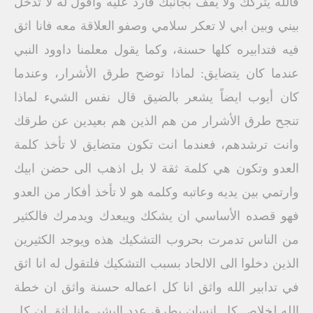
فالله يتركك ولا يقف بجانبك فأرد عليه وأقول له لا تدخل
بيني وبين ابي لا تعكر سلامي وصفو العلاقة معه فانا اثق
فيه فتدابيره كلها حسنة، وكما يقول معلمنا داوود النبي
عندما كان يتضايق: لماذا توضح طرق الأشرار، وعندما
كان أيوب ايضاً يشعر بالضيق قال نفس الشيء لماذا
تنجح طرق الأشرار من هم الذين هم بعيدين عن طرقك
وانت ترشدهم، فعندما انت تكون متضايق لا تأخذ كلمة
العدو وتكون هي كلمة ثقة لا بل اذهب الى حضن ابيك
وارتمي بين يديه وعاتبه وكلمه هو لا تأخذ أفكار من العدو
فهو قصده الأساسي ان يشكك ويبعدك ويدمرك فالكثير
من الناس تدمرت بحروب التشكيك هذه ويوجد الكثيرين
الذين دخلوا الى الالحاد بسبب التشكيك فلتقول له انا اثق
في تدابير الله واثق انا كل اعماله حسنة واثق ان خطة
الله لخلاص كل انسان بطرق عدد البشر وانا اثق ان كل