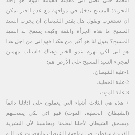
النعمة حتى نصل الى معاينة القيامة اليوم هو (أحد
التجربة) المسيح يدخل في مواجهة مع عدو الخير يمكن
ان نستغرب ونقول هل يقدر الشيطان ان يجرب السيد
المسيح ما هذه الجرأة والثقة وكيف يسمح له السيد
المسيح؟ يقول لنا هو أكبر من هكذا فهو اتى من اجل هذا
هو اتى لكي يهزم عدو الخير وهناك 3اسباب مهمين
لمجيء السيد المسيح على الأرض هم:
1-غلبة الشيطان.
2-غلبة الخطية.
3-غلبة الموت.
+ هذه هي الثلاث أشياء التي يعملون على اذلالنا دائماً
(الشيطان، الخطية، الموت) فهو اتى لكي يسحقهم
ويسحق الشيطان لأجلنا ليعلمنا ويحاسبنا لأن البشرية
القديمة سقطت في مواجهة الشيطان وانفصلت عن الله