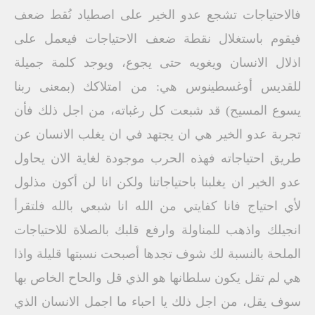
فالاحتياجات تشجع عدو الخير على اصطياد نُقط ضعف
فيقوم باستغلال نقطة ضعف الاحتياجات فيعمل على
اذلال الانسان ويغويه حتى يجوع، ويوجد كلمة جميلة
للقديس أوغسطينوس هي: من امتلاكك (بمعنى ربنا
يسوع المسيح) قد شبعت كل رغباته، من اجل ذلك فأن
تجربة عدو الخير هي ان يجتهد في ان يغلب الانسان عن
طريق احتياجاته فهذه الحرب موجودة لغاية الان يحاول
عدو الخير ان يغلبنا باحتياجاتنا ولكن انا لن أكون مذلول
لأي احتياج فانا كفايتي من الله انا شبعي بالله فلتقرأ
انجيلك واذهب للمناولة وارفع قلبك بالصلاة للاحتياجات
الملحة بالنسبة لك شوف تجدها أصبحت نسبتها قليلة واذا
هي لم تقل يكون سلطانها هو الذي قل والحاح الخاص بها
سوف يقل، من اجل ذلك يا احباء ما اجمل الانسان الذي