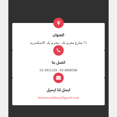
العنوان
‎71 شارع محرم بك - محرم بك. الاسكندريه
اتصل بنا
03-4968568 - 03-3931226
ارسل لنا ايميل
frantoniosfahmy@gmail.com