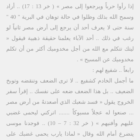
إذا رأوا حرباً ويرجعوا إلى مصر » ( خر 13 : 17) .. أراد
وسمح الله بذلك وظلوا في حالة توهان في البرية " 40 "
سنة حتى لا يعرف أحد أن يرجع إلى أرض مصر ثانياً لو
رغب في ذلك .. أحد الآباء يعلمنا حقيقة ذهبية فيقول «
ليتك تتكلم مع الله من أجل مخدوميك أكثر من أن تكلم
مخدوميك عن المسيح » .
رابعاً .. شفيع لهم :
ما أجمل الخادم كشفيع .. لا ترى الضعف وتنقضه وتوبخ
الضعيف .. بل هذا الضعف ضعه على نفسك .. إقرأ سفر
الخروج يقول « فسد شعبك الذي أصعدتهُ من أرض مصر
... صنعوا له عجلاً مسبوكاً ....... اتركني ليحمى غضبي
عليهم وأفنيهم » ( خر 32 : 7 – 10) .. فوجدنا موسى
يتضرع أمام الله وقال « لماذا يارب يحمى غضبك على