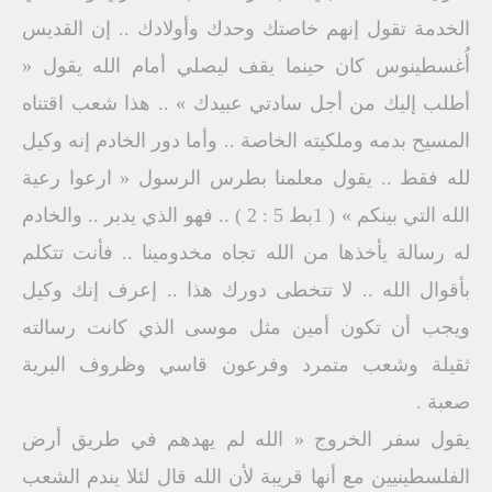
الخدمة تقول إنهم خاصتك وحدك وأولادك .. إن القديس
أُغسطينوس كان حينما يقف ليصلي أمام الله يقول «
أطلب إليك من أجل سادتي عبيدك » .. هذا شعب اقتناه
المسيح بدمه وملكيته الخاصة .. وأما دور الخادم إنه وكيل
لله فقط .. يقول معلمنا بطرس الرسول « ارعوا رعية
الله التي بينكم » ( 1بط 5 : 2 ) .. فهو الذي يدبر .. والخادم
له رسالة يأخذها من الله تجاه مخدومينا .. فأنت تتكلم
بأقوال الله .. لا تتخطى دورك هذا .. إعرف إنك وكيل
ويجب أن تكون أمين مثل موسى الذي كانت رسالته
ثقيلة وشعب متمرد وفرعون قاسي وظروف البرية
صعبة .
يقول سفر الخروج « الله لم يهدهم في طريق أرض
الفلسطينيين مع أنها قريبة لأن الله قال لئلا يندم الشعب