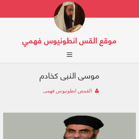
موقع القس انطونيوس فهمي
Toggle navigation
موسى النبى كخادم
القمص انطونيوس فهمى