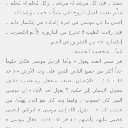
تلميذ .. فإن كل مرشد له مرشد .. وكل مُعلِّم له مُعلِّم ..
سلِّم نفسك لعمل الروح لكي يشكِّله حسب إرادة الله .
أجمل ما في موسى في فترة إعداده هي إنكسار ذاته ..
فإن رائحة الطيب لا تخرج من القارورة إلاَّ لو انكسرت ..
إنكساره جاء من القفر ورعي الغنم .
ثانياً .. شخصيته الحليمة :
في سفر العدد يقول « وأما الرجل موسى فكان حليماً
جداً أكثر من جميع الناس الذين على وجه الأرض » ( عد
12 : 3 ) .. فالإنسان بطبعه متعجل ومتعصب فكيف
يتحول الإنسان إلى حكيم ؟ يقول أحد الآباء « أن موسى
النبي كان غضوب .. وفيما بعد كان هو الذي يُهدِّئ من
غضب الله » .. يقول الله إلى موسى « اتركني ليحمى
غضبي عليهم وأفنيهم » ( خر 32 : 10) .. فقال موسى «