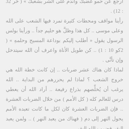
ارجع عن حمو غضبك واندم على الشر بشعبك » ( خر 32
: 12) .
رأينا مواقف ومحطات كثيرة تمرد فيها الشعب على الله
وعلى موسى .. كل هذا وظلَّ هو حليم جداً .. ورأينا بولس
الرسول يقول « أطلب إليكم بوداعة المسيح وحلمهِ » (
2كو 10 : 1) .. كن طويل الأناة واعرف أن الله سيتدخل
وإن تأنَّى .
لماذا كان هناك عشر ضربات .. إن كانت خطة الله هي
خروج الشعب ؟ لماذا لم يحررهم من البداية .. الله
يرغب أن يُخلِّصهم بذراع رفيعة .. أراد الله أن يعطي
درس للعالم كله ( كل الأمم ) من خلال الضربات العشرة
.. فإن الضربات العشرة كان لكل ما كانت تعبده الأمم
يحول النهر إلى دم ( فهناك من يعبد النهر ) .. ولمن يعبد
البقر فضرب الله البقر .