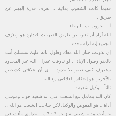
قديماً كانت الشعوب بدائية .. تعرف قدرة إلههم عن
طريق :
أ . الحروب ب . الرخاء
الله أراد أن يُعلن عن طريق الضربات إقتداره هو ويعرَّف
الجميع إنه الإله وحده .
إن تذوقت حنان الله معك وطول أناته عليك ستمتلئ أنت
بالحنو وطول الإناة .. لو تذوقت غفران الله غير المحدود
ستعرف كيف تغفر بلا حدود .. أي أن علاقتي كشخص
بالآخرين هو إنعكاس لعلاقتي مع الله .
ثالثاً .. وكيل شعبه :
كان الله يتعامل مع الشعب على أنه شعبه هو .. وموسى
أداة .. هو المفوض والوكيل لكن صاحب الشعب هو الله ..
« رأيت مذلة شعبي » ( خر 3 : 7 ) .. حذاري وأنت في