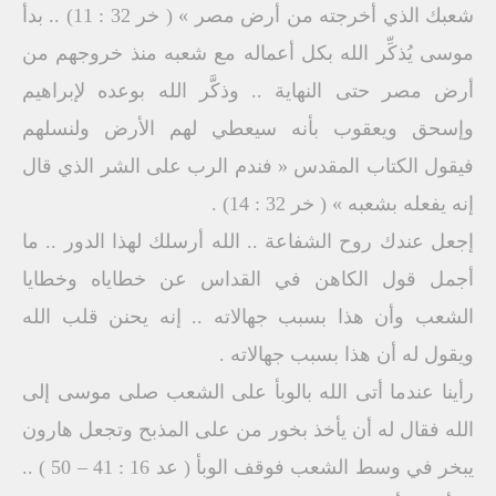
شعبك الذي أخرجته من أرض مصر » ( خر 32 : 11) .. بدأ
موسى يُذكِّر الله بكل أعماله مع شعبه منذ خروجهم من
أرض مصر حتى النهاية .. وذكَّر الله بوعده لإبراهيم
وإسحق ويعقوب بأنه سيعطي لهم الأرض ولنسلهم
فيقول الكتاب المقدس « فندم الرب على الشر الذي قال
إنه يفعله بشعبه » ( خر 32 : 14) .
إجعل عندك روح الشفاعة .. الله أرسلك لهذا الدور .. ما
أجمل قول الكاهن في القداس عن خطاياه وخطايا
الشعب وأن هذا بسبب جهالاته .. إنه يحنن قلب الله
ويقول له أن هذا بسبب جهالاته .
رأينا عندما أتى الله بالوبأ على الشعب صلى موسى إلى
الله فقال له أن يأخذ بخور من على المذبح وتجعل هارون
يبخر في وسط الشعب فوقف الوبأ ( عد 16 : 41 – 50 ) ..