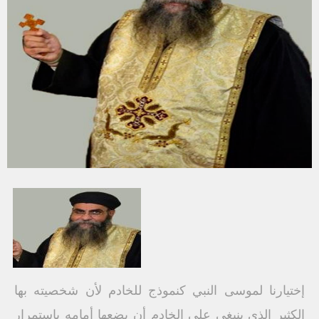
إختيارنا لموسى النبي كنموذج للخادم لأن شخصيته بها
الكثير الذي ينبغي على الخادم أن يضعها أمامه باستمرار