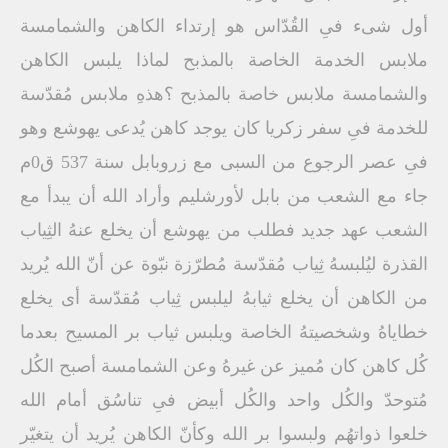
أول شىء فىِ القُدّاس هو إرتداء الكاهن والشمامسة
ملابس الخدمة الخاصة بالمذبح لماذا يلبس الكاهن
والشمامسة ملابس خاصة بالمذبح ؟هذهِ ملابس مُقدّسة
للخدمة فىِ سفر زكريا كان يوجد كاهن يُدعى يهوشع وهو
فىِ عصر الرجوع من السبى مع زروبابل سنة 537 ق0م
جاء مع الشعب من بابل لأورشليم وأراد الله أن يبدأ مع
الشعب عهد جديد فطلب من يهوشع أن يخلع عنهُ الثِياب
القذرة ليُلبسهُ ثِياب مُقدّسة مُطرّزة نبّوة عن أنّ الله يُريد
من الكاهن أن يخلع ثيابهُ ليلبس ثِياب مُقدّسة أى يخلع
خطاياهُ وشخصيتهُ الخاصة ويلبس ثياب بر المسيح بعدما
كُل كاهن كان مُميز عن غيرهُ وعن الشمامسة أصبح الكُل
مُتوحدّ والكُل واحد والكُل أبيض فىِ تناسُق أمام الله
خلعوا ذواتهُم ولبسوا بر الله وكأنّ الكاهن يُريد أن يتغيّر