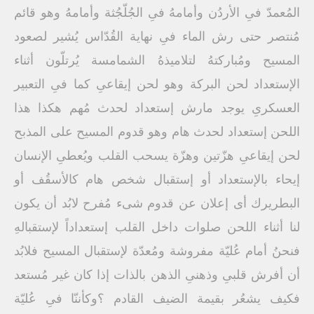
المُعمدّ فىِ الأردُن وأمامهُ فىِ الجُلّجُثة وأمامهُ وهو قائم
مُنتصر حتى رش الماء فىِ نهاية القُدّاس يُشير لصعود
المسيح ومُباركتهُ لتلاميذهُ الشمامسة يُرتلّون أثناء
الإستعداد لحن البركة وهو لحن إيقاعىِ كما فىِ التعبير
العسكرىِ يوجد مارش إستعداد لحدث مُهم هكذا هذا
اللحن إستعداد لحدث هام وهو قدوم المسيح على المذبح
لحن إيقاعىِ هزّتين وهزّة يسحب القلب ويُعطىِ الإنسان
إيحاء بالإستعداد أو إستقبال شخص هام كالأسقُف أو
البطريرك أى إعلان عن قدوم شىء مُفرح لابُد أن يكون
لنا أثناء اللحن صلوات داخل القلب إستعداداً لإستقبالهِ
فنحنُ أمام عُليّة مفروشة ومُعدّة لإستقبال المسيح فلابُد
أن أفرش قلبىِ وذهنىِ الذهن بالذات إذا كان غير مُستعد
فكيف يشعُر بقيمة الضيف القادم ؟وكأننّا فىِ عُليّة