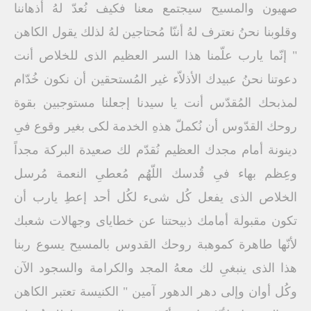
صهيون والمسيح سيجتمع معنا فكيف نُعدّ لهُ أذهاننا
وقلوبنا نحنُ نعترف لهُ أننّا مُحتاجين لهُ لذلك يقول الكاهن
" إنّما يارب علّمنا هذا السر العظيم الذى للخلاص أنت
دعوتنا نحنُ عبيدك الأذلاّء غير المُستحقين أن نكون خُدّام
لمذبحك المُقدّس أنت يا سيدنا إجعلنا مستوجبين بقوة
روحك القدّوس أن نُكملّ هذهِ الخدمة لكى بغير وقوع فىِ
دينونة أمام مجدك العظيم نُقدّم لك صعيدة البركة مجداً
وعِظم بهاء فىِ قُدسك اللّهُم مُعطىِ النعمة مُرسل
الخلاص الذى يفعل كُل شىء لكُل أحد إعطِ يارب أن
تكون مقبولة أمامك ذبيحتنا عن خطاياى وجهالات شعبك
لأنّها طاهرة كموهبة روحك القدوس بالمسيح يسوع ربنا
هذا الذى ينبغىِ لك معهُ المجد والكرامة والسجود الآن
وكُل أوان وإلى دهر الدهور آمين " الكنيسة تعتبر الكاهن