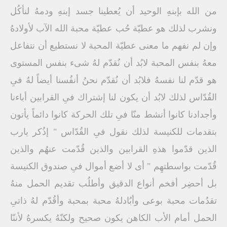
من الله بإبنهِ الوحيد أن يُعطينا جسد إبنهِ ودمهُ لنأكُل
ونشرب لذلك هو عطيّة حُب عطيّة محبة الله الآب لأولادهُ
وإن لم نفهم ما معنى عطيّة المحبة لا نستطيع أن نتفاعل
معهُ بنفس المحبة لابُد أن نُقدّم لهُ شىء بنفس المستوى
هو قدّم لنا نفسهُ فلابُد أن نُقدّم نحنُ أنفُسنا أيضاً لهُ فىِ
القُدّاس لذلك لابُد أن يكون لنا إشتراك فىِ القرابين أباءنا
وأجدادنا كانوا أنشط منّا فىِ تلك الحركة كانوا دائماً يأتون
بتقدمات للكنيسة لذلك نقول فىِ القُدّاس " إذُكر يارب
الذين قدّموا هذهِ القرابين والذين قُدّمت عنهُم والذين
قُدّمت بواسطتهِم " أى لا أضع أموال فىِ صندوق الكنيسة
بل أحضِر أفخم أنواع الدقيق وأطلُب تقديم الحمل منهُ
تقدُمات محبة بوعى وأبُادلهُ محبة بمحبة وأقُدّم لهُ ذاتىِ
الحمل أمام الأب الكاهن يكون صحيح ولكنّهُ يكسرهُ لأننّا