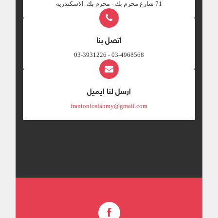
‎71 شارع محرم بك - محرم بك. الاسكندريه
اتصل بنا
03-4968568 - 03-3931226
ارسل لنا ايميل
frantoniosfahmy@gmail.com