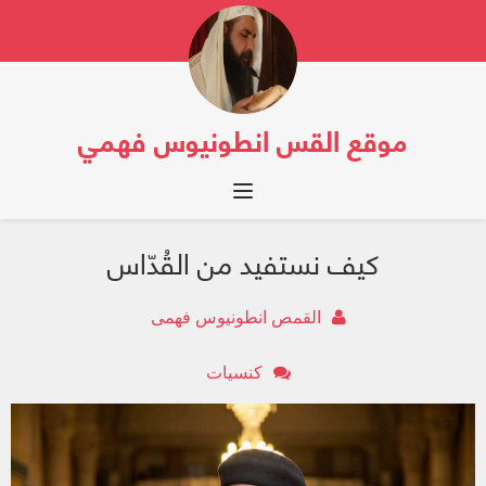
موقع القس انطونيوس فهمي
Toggle navigation
كيف نستفيد من القُدّاس
القمص انطونيوس فهمى
كنسيات