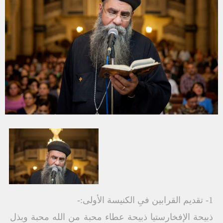
1- تقديم القرابين فىِ الكنيسة الأولى:-
ذبيحة الإفخارستيا ذبيحة عطاء محبة من الله محبة وبذل