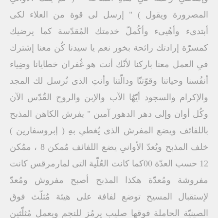
المصرورة ويقول ) " إرسل لى قوة من العلاء لكى
أبتدىء وأهُيىء وأكُملّ خدمتك المُقدّسة كما يرضيك
كمسرّة إرادتك رائحة بخور نعم يا سيدنا كُن معنا إشترك
فىِ العمل معنا باركنا لأنّك أنت هو غُفران خطايانا وضِياء
أنفُسنا وحياتنا وقوّتنّا ودالّتنا وأنتِ الذى نُرسل لك المجد
والإكرام والسجود أيّهُا الآب والإبن والروح القُدّس الآن
وكُل أوان وإلى دهر الدهور آمين " يفرش الكاهن المذبح
باللفائف ويضع المفرش الذى يُغطىِ بهِ ( إبروسفارين )
خلف المذبح ويُعدّ الأوانىِ يضع اللفائف مُمكن 8 ، ممُكن
12 حسب العدّة 00كما كانت العُلّية التى لمارمرقس كانت
مفروشة ومُعدّة هكذا المذبح أصبح مفروش ومُعدّ
لإستقبال المسيح توضع لفافة على هيئة مُثلّث فوق
الصينيّة الحاملة فوقها صليب يرمُز للنجم ويعمل مُثلّثين