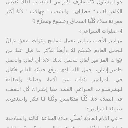
هو المسئول لأنّهُ عارف أكثر من الشعب ، لذلك تُعطى
الكاهن لقب " خطاياى " والشعب " جِهالات " لأنّهُ أكثر
معرفة صلاة كُلّها إنسحاق وخشوع وتضرُّع 0
4- صلوات السواعىِ:-
مزامير الأجبية مزامير تحمل تسابيح ونبّوات فنحنُ نتهللّ
للحمل القادم فنُسبّح لهُ وأيضاً نتذّكر ما قيل عنهُ من
نبّوات المزامير تُقال للحمل لذلك لابُد أن تُقال والحمل
حاضر إِشارة لحمل الله الذى يرفع خطيّة العالم فتُقال
فىِ المزامير نبّوات عن آلامهُ وصلبهُ وإِفتقادهُ
للبشرصلوات السواعىِ القصد منها إِشتراك كُل الشعب
فىِ الصلاة لأننّا كُلّنا مُتكاملين وكُلّنا لنا فكر واحد0توجد
طريقة للمزامير :-
+ فىِ الأيام العاديّة نُصلّىِ صلاة الساعة الثالثة والسادسة
زمان كان القُدّاس يستغرق حوالى من 5 – 6 ساعات