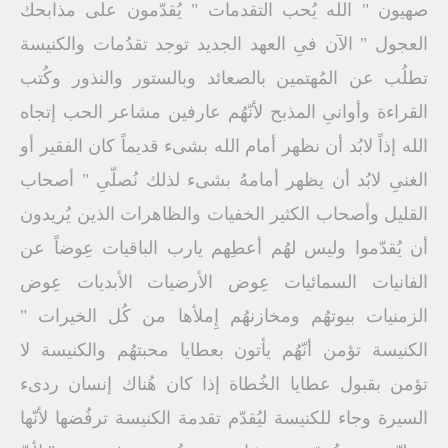
صهيون " الله يُحب التقدمات " يُقدّمون على مذابحك
العجول " الآن فىِ العهد الجديد توجد تقدُمات والكنيسة
تطلُب عن المُهتمين بالصعائد وبالستور والنذور وكُتب
القراءة وأوانىِ المذبح لأنّهُم عارفين مشاعر الحب إتجاه
الله إذاً لابُد أن نظهر أمام الله بشىء قديماً كان الفقير أو
الغنىِ لابُد أن يظهر أمامهُ بشىء لذلك نُصلّىِ " أصحاب
القليل وأصحاب الكثير الخفيات والظاهرات الذين يُريدون
أن يُقدّموا وليس لهُم أعطِهم يارب الباقيات عِوضاً عن
الفانيات السمائيات عِوض الأرضيات الأبديات عِوض
الزمنيات بيوتهُم ومخازنهُم إِملأها من كُل الخيرات "
الكنيسة تؤمن أنّهُم يأتون بعطايا محبتهُم والكنيسة لا
تؤمن بقبول عطايا الخُطاة إذا كان هُناك إنسان ردىء
السيرة وجاء للكنيسة ليُقدّم تقدمة الكنيسة ترفُضها لأنّها