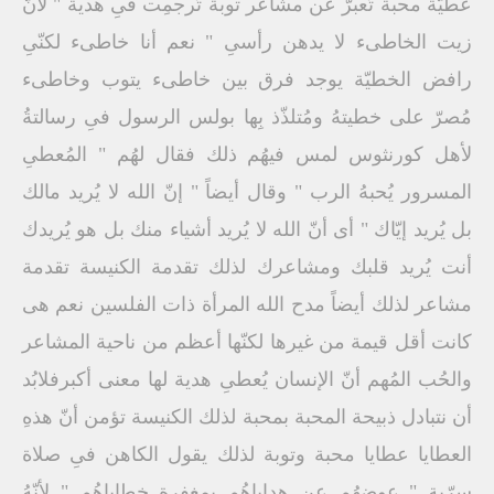
عطيّة محبة تُعبرّ عن مشاعر توبة تُرجمِت فىِ هدية " لأنّ
زيت الخاطىء لا يدهن رأسىِ " نعم أنا خاطىء لكنّىِ
رافض الخطيّة يوجد فرق بين خاطىء يتوب وخاطىء
مُصرّ على خطيتهُ ومُتلذّذ بِها بولس الرسول فىِ رسالتةُ
لأهل كورنثوس لمس فيهُم ذلك فقال لهُم " المُعطىِ
المسرور يُحبهُ الرب " وقال أيضاً " إنّ الله لا يُريد مالك
بل يُريد إيّاك " أى أنّ الله لا يُريد أشياء منك بل هو يُريدك
أنت يُريد قلبك ومشاعرك لذلك تقدمة الكنيسة تقدمة
مشاعر لذلك أيضاً مدح الله المرأة ذات الفلسين نعم هى
كانت أقل قيمة من غيرها لكنّها أعظم من ناحية المشاعر
والحُب المُهم أنّ الإنسان يُعطىِ هدية لها معنى أكبرفلابُد
أن نتبادل ذبيحة المحبة بمحبة لذلك الكنيسة تؤمن أنّ هذهِ
العطايا عطايا محبة وتوبة لذلك يقول الكاهن فىِ صلاة
سرّية " عِوضهُم عن هداياهُم بمغفرة خطاياهُم " لأنّهُ