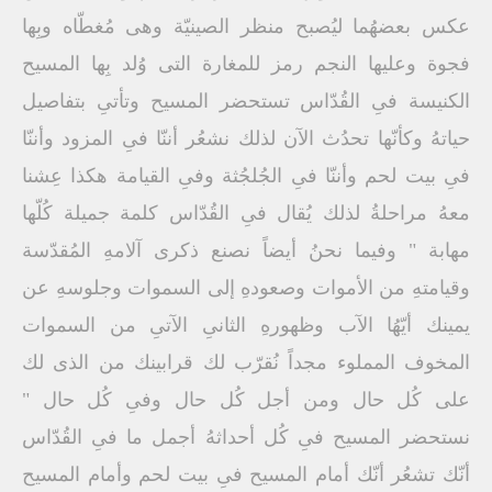
عكس بعضهُما ليُصبح منظر الصينيّة وهى مُغطّاه وبِها
فجوة وعليها النجم رمز للمغارة التى وُلد بِها المسيح
الكنيسة فىِ القُدّاس تستحضر المسيح وتأتىِ بتفاصيل
حياتهُ وكأنّها تحدُث الآن لذلك نشعُر أننّا فىِ المزود وأننّا
فىِ بيت لحم وأننّا فىِ الجُلجُثة وفىِ القيامة هكذا عِشنا
معهُ مراحلةُ لذلك يُقال فىِ القُدّاس كلمة جميلة كُلّها
مهابة " وفيما نحنُ أيضاً نصنع ذكرى آلامهِ المُقدّسة
وقيامتهِ من الأموات وصعودهِ إلى السموات وجلوسهِ عن
يمينك أيّهُا الآب وظهورهِ الثانىِ الآتىِ من السموات
المخوف المملوء مجداً نُقرّب لك قرابينك من الذى لك
على كُل حال ومن أجل كُل حال وفىِ كُل حال "
نستحضر المسيح فىِ كُل أحداثهُ أجمل ما فىِ القُدّاس
أنّك تشعُر أنّك أمام المسيح فىِ بيت لحم وأمام المسيح