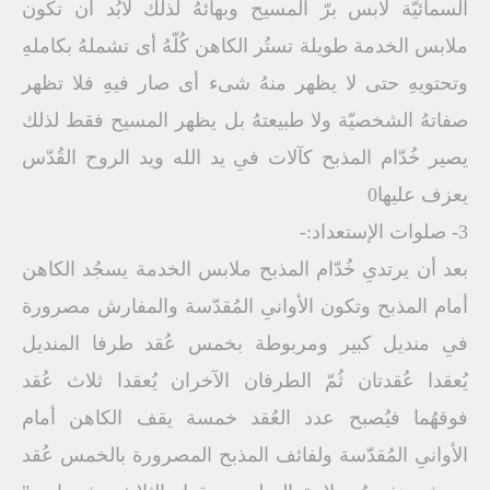
السمائيّة لابس برّ المسيح وبهائهُ لذلك لابُد أن تكون
ملابس الخدمة طويلة تستُر الكاهن كُلّهُ أى تشملهُ بكاملهِ
وتحتويهِ حتى لا يظهر منهُ شىء أى صار فيهِ فلا تظهر
صفاتهُ الشخصيّة ولا طبيعتهُ بل يظهر المسيح فقط لذلك
يصير خُدّام المذبح كآلات فىِ يد الله ويد الروح القُدّس
يعزف عليها0
3- صلوات الإستعداد:-
بعد أن يرتدىِ خُدّام المذبح ملابس الخدمة يسجُد الكاهن
أمام المذبح وتكون الأوانىِ المُقدّسة والمفارش مصرورة
فىِ منديل كبير ومربوطة بخمس عُقد طرفا المنديل
يُعقدا عُقدتان ثُمّ الطرفان الآخران يُعقدا ثلاث عُقد
فوقهُما فيُصبح عدد العُقد خمسة يقف الكاهن أمام
الأوانىِ المُقدّسة ولفائف المذبح المصرورة بالخمس عُقد