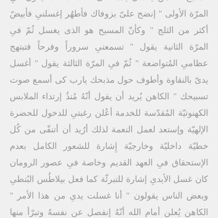
المرّة الأولى " إنضح علىّ بزوفاك فأطهُر إغسلنىِ فأبيضّ
أكثر من الثلج " وكأنّ المسيح هو الذى يغسل ثُمّ فىِ
المرّة الثانية يقول " تسمعنىِ سروراً وفرحاً فتبتهج
عظامىِ المُتواضعة " ثُمّ فىِ المرّة الثالثة يقول " أغسل
يدىّ بالنقاوة وأطوف حول مذبحك يارب كى أسمع صوت
تسبيحك " الكاهن يُريد أن يقول أنّهُ مُنذُ إرتداء الملابس
الكهنوتيّة المُقدّسة للخدمة أعُلن رغبتىِ للدخول للحضرة
الإلهيّة وإستعد لعمل النعمة لذلك أرُيد أن أتنقّى من كُل
خطيّة داخليّة وخارجيّة إِشارة للشعور الكامل بعدم
الإستحقاق فىِ العهد القديم وخاصة فىِ عصور الرومان
كان غسل الأيدىِ إشارة للتبرئّة كما فعل بيلاطُس البُنطىِ
وبعض الناس يقولون " أنا غسلت يدىِ من هذا الأمر "
الكاهن يُعلن أمام الله أنّهُ إنفصل عن نفسهُ وتبرّأ منها