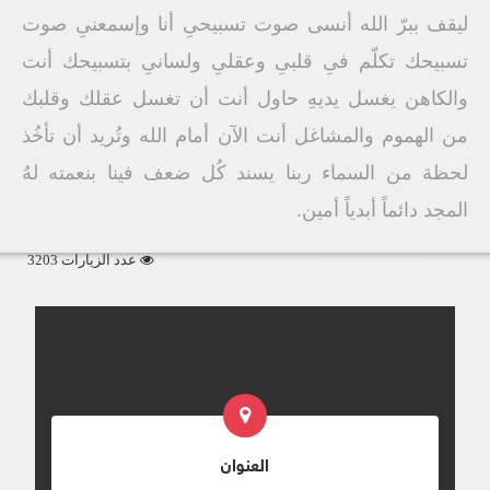
ليقف ببرّ الله أنسى صوت تسبيحىِ أنا وإسمعنىِ صوت
تسبيحك تكلّم فىِ قلبىِ وعقلىِ ولسانىِ بتسبيحك أنت
والكاهن يغسل يديهِ حاول أنت أن تغسل عقلك وقلبك
من الهموم والمشاغل أنت الآن أمام الله وتُريد أن تأخُذ
لحظة من السماء ربنا يسند كُل ضعف فينا بنعمته لهُ
المجد دائماً أبدياً أمين.
عدد الزيارات 3203
العنوان