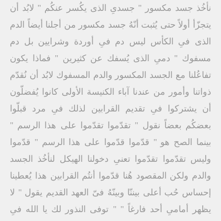
نأخُذ جسد مكسور " جسدىِ الذى يكُسر عنكُم " لابُد أن
يتجزّأ أولاً حتى يُثبت أنّهُ جسد مكسور من أجلنا أيضاً الدم
الذى فىِ الكأس ليس دم فىِ أوردة وشرايين بل دم
مسفوك " دمىِ الذى يُسفك عن كثيرين " فماذا يكون
تفاعُلنا مع الجسد المكسور والدم المسفوك لابُد أن نُقدّم
ذواتنا وأمور من عندنا آباء الكنيسة الأولى كانوا يُفضلّون
أن يشتركوا فىِ تقديم القرابين لذلك فىِ مرد قبلّوا
بعضكُم بعضاً نقول " تقدّموا تقدّموا على هذا الرسم "
بينما الصح هو " قدّموا قدّموا على هذا الرسم " قدّموا
وليس تقدّموا تقدّموا تعنىِ دخولنا الهيكل لنأخُذ الجسد
والدم ولكن المقصود هُنا قدّموا أنتُم القرابين هذا يُعطينا
إحساس حُب أعلى بيننّا وبينّهُ فىّ العهد القديم يقول " لا
يظهر أمامىِ أحد فارغاً " " توفى النذور لك يا الله فىِ