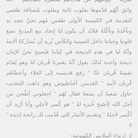
واثق أنّهُم قدّموها بقلوب تائبة وبقلوب مُشتاقة طقس
التقدمة فىِ الكنيسة الأولى طقس مُهم نحنُ نتحد بهِ
ونأخُذهُ ونأكُلهُ فلابُد أن يكون لنا إِتحاد مع المذبح نضع
قلوبنا وحياتنا داخل الصينية والكأس نُريد أن نُشاركهُ آلامهُ
وأنّهُ لنا فىِ هذهِ الذبيحة فىِ كياننا فنُصبح نحنُ الإثنان
ذبيحة واحدة لذلك يقول أنّهُ يعتبرنا قُربان لهُ وهو يُقدّم
نفسهُ قُربان عنّا " رفع قديسيه إلى العلاء وأعطاهُم
قُربان لأبيهِ " القديس أغناطيوس وهو ذاهب للتعذيب
حاول شعبهُ أن يمنعهُ فقال لهُم " إجعلونىِ أطُحن من
أجل الله لأصُبح خُبزه لهُ " هو كُسر لأجلىِ وأنا أرُيد أن
أكُسر لأجلهُ " وتقديم الأثمار التى قُدّمت لك رائحة لذيذة "
0
2- إرتداء الملابس الكهنوتية:-