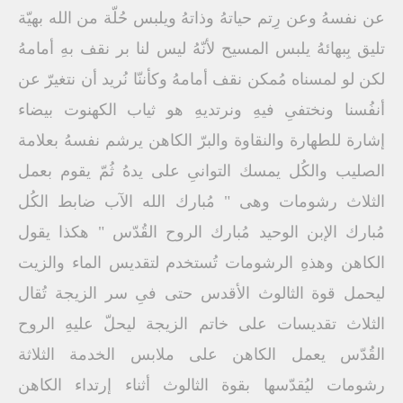
عن نفسهُ وعن رِتم حياتهُ وذاتهُ ويلبس حُلّة من الله بهيّة
تليق بِبهائهُ يلبس المسيح لأنّهُ ليس لنا بر نقف بهِ أمامهُ
لكن لو لمسناه مُمكن نقف أمامهُ وكأننّا نُريد أن نتغيرّ عن
أنفُسنا ونختفىِ فيهِ ونرتديهِ هو ثياب الكهنوت بيضاء
إشارة للطهارة والنقاوة والبرّ الكاهن يرشم نفسهُ بعلامة
الصليب والكُل يمسك التوانىِ على يدهُ ثُمّ يقوم بعمل
الثلاث رشومات وهى " مُبارك الله الآب ضابط الكُل
مُبارك الإبن الوحيد مُبارك الروح القُدّس " هكذا يقول
الكاهن وهذهِ الرشومات تُستخدم لتقديس الماء والزيت
ليحمل قوة الثالوث الأقدس حتى فىِ سر الزيجة تُقال
الثلاث تقديسات على خاتم الزيجة ليحلّ عليهِ الروح
القُدّس يعمل الكاهن على ملابس الخدمة الثلاثة
رشومات ليُقدّسها بقوة الثالوث أثناء إرتداء الكاهن