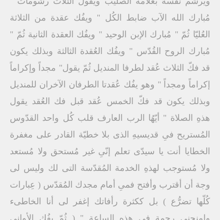
ويرشم نفسهُ بعلامة الصليب ويقول الثلاث رشومات "
مُبارك الله الآب ضابط الكُل " ويفُك عقدة من الثلاثة
العُليّا ثُمّ " مُبارك الإبن الوحيد " ويفُك العقدة الثانية ثُمّ "
مُبارك الروح القُدّس " ويفُك العُقدة الثالثة وبذلك يكون
قد فكّ الثلاث عُقد لطرفا المنديل ثُمّ يقول" مجداً وإكراماً
إكراماً ومجداً " وهو يفُك عُقدتا الطرفان الآخران للمنديل
وبذلك يكون قد فكّ الخمس عُقد قبل فك العُقد يقول
هذهِ الصلاة " أيّهُا الرب العارف قلب كُل واحد القدّوس
المُستريح فىِ قديسيهِ الذى بلا خطيّة القادر على مغفرة
الخطايا أنت يا سيدّى تعلم إنّىِ غير مُستحق ولا مُستعد
ولا مُستوجب لهذهِ الخدمة المُقدّسة التى لك وليس لى
وجة أن أقترب وأفتح فمىِ أمام مجدك المُقدّس ( عِبارات
كُلّها تضرُّع ) بل ككثرة رأفاتك إغفر لى أنا الخاطىء
وإمنحنىِ رحمة فىِ هذهِ الساعة " ( ثُمّ يفُك الأوانىِ