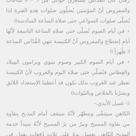
والمفروض أنّ المؤمنين يُصلّون صلوات هذهِ الفترة لذا
تُصلّى صلوات السواعىِ حتى صلاة الساعة السادسة0
+ فىِ أيام الصوم نُصلّى حتى صلاة الساعة التاسعة لأنّها
أيام إنقطاع والمفروض أنّ الكنيسة تنهىِ القُدّاس الساعة
3 ظُهراً 0
+ فىِ أيام الصوم الكبير وصوم نينوى وبرامون المِيلاد
والغِطاس فنُصلّىِ حتى صلاة النوم والغروب لأنّ الكنيسة
تفطر عِند الغروب بذلك نكون قد أعطينا الإستعداد اللائق
وبشرّنا بالخلاص وبالنبّوات0
5- غسل الأيدىِ:-
الكاهن سيتنقّى ويتطهّر لأنّهُ سيقف أمام المذبح بنقاوة
من نقاوة المسيح وببرّ من برّ المسيح لأنّهُ سيدأ خدمة
المذبح الكاهن يغسل يدهُ على ثلاث دُفعات يقول فىِ