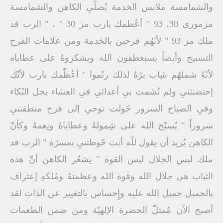
والشمامسة ملابس الخدمة يُصلّىِ الكاهن والشمامسة
مزمورى 30، 93 " أعُظمك يارب مز 30 " ، " الرب قد
ملك مز 93 " لأنّهُم فرحين بالخدمة ومن علامات الفرح
التسبيح وأيضاً يستعطفون الله ويشكروهُ على عطاياه
لأنّهُ شملهُم بثياب برّهُ لذلك رنّموا " أعُظّمك يارب لأنّك
إحتضنتنىِ ولم تُشمت بىِ أعدائىِ فىِ العشاء يحل البُكاء
وفىِ الصباح السرور حّولت نوحىِ إلى فرح منطقتنىِ
سروراً " يُسبّح الله على شِمولهُ وعطاياهُ ونِعمهُ وكأنّ
الكاهن يُريد أن يقول للّه أنت حّوطتنىِ بمسرّة " الرب قد
ملك لبس الجلال لبس القوة " يشعُر الكاهن أنّ هذه
الثياب هى جلال الله وقوة الله وعظمتهُ ومُلكهِ إعتراف
بالجميل جميل الله عليه وإِحساس بالتغيير عن الذات لقد
أصبح الآن مُمثلّ الحضرة الإلهيّة ومن ضمن الطغمات