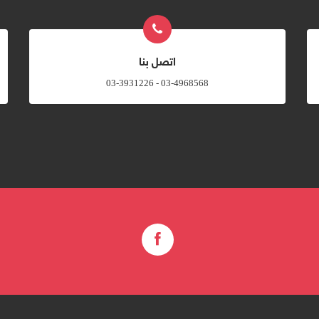
اتصل بنا
03-4968568 - 03-3931226