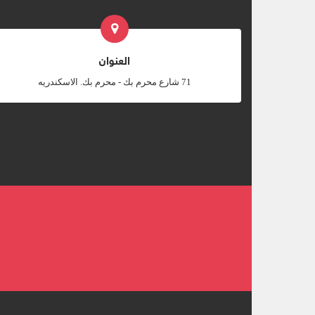
العنوان
‎71 شارع محرم بك - محرم بك. الاسكندريه