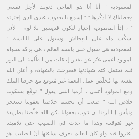
المعمودية " أنا أنا هو الماحى ذنوبك لأجل نفسى
وخطاياك لا أذكُرها " " إسمع يا يعقوب عبدى الذى إخترته
" ، إذاً المعمودية إختيار لنكون قديسين بلا لوم " لأنى
أسكُب ماء على العِطاش وسيول على اليابسة "
المعمودية هى سيول على يابسة العالم ، هى بِركة سلوام
المولود أعمى عبّر عن نفس إنتقلت من الظُلمة إلى النور
فلم تحتمل كتم شهادتها فصرخت بالشهادة و أعلن الله
نفسه لها مُخلّص عمل النعمة غير مُتوقع مع حزقيا الملك
ومع المولود أعمى ، أرميا النبى يقول " توقّع بسكوت
خلاص الله " صعب أن نحسم خلاصنا بعقولنا سنعجز
ونيأس إذا أردنا أن نتوب بعقولنا لكن الله خلّصنا بطريقة
غير مُتوقعة وهذا ما حدث فى الصليب حتى تلاميذه
أُعثروا فيه ولو كان العالم يعرف ساعتها أنّ الصليب هو