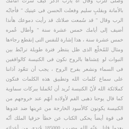
وصلّى للرب وقال آه يارب اُذكر كيف سرتُ أمامك
بالأمانة وبقلبٍ سليم وفعلت الحسن فى عينيك " فأجابُه
الرب وقال " قد سُمعت صلاتك قد رأيت دموعك هأنذا
أضيف إلى أيامك خمس عشرة سنة " وأطال عُمره
خمس عشرة سنة ، هذا إشارة للنفس التى إنقطع رجاءها
ومثال للمُخلّع الذى ظل ينتظر فترة طويلة ترابُط بين
النبوات لو عِشناها بالروح نكون فى الكنيسة كالواقفين
فى السماء ونشعر بفرح الروح ، يجب أن تتعّود آذاننا
على سماع كلمات الله وتطبيق هذه الكلمات فنكون
كملائكة الله لأنّ الكنيسة تُريد أن تُحّملنا ببركات سماوية
كما قال يوحنا ذهبى الفم لأولاده أنهّم عند خروجهم من
الكنيسة يكونون كالأسود الخارجة من عرِينها ضد عدوها
فى قوة أيضاً يحكى الكتاب عن خطأ حزقيا الملك أنّه
بعدما قاتل عنّه الله وضرب 185000 جُندى من أعدائه