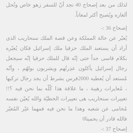
لذلك من بعد إصحاح 40 نجد أنّ للسفر زهو خاص وتُحل
ألغازه ويُصبح أكثر لمعاناً.
إصحاح 36 :-
يُعبّر عن حالة المملكة وعن قصة الملك سنحاريب الذى
أراد أن يستعبد الملك حزقيا ملك إسرائيل فكان يُعيّره
بكلام قاسى جداً حتى إنّه قال للملك حزقيا إنّه سيجعل
رجال إسرائيل يأكلون عذِرتُهم ويشربون بولهُم ، وأنّه
مُستعد أن يُعطيه 2000فرس بشرط أن يجد رجال تركبها
، مُعايرات رهيبة ، ما علاقة هذا كُلّه بما نحن فيه ؟!!
تعييرات سنحاريب هى تعييرات الخطيّة والله يُعيّن نفسه
مُحامى عن شعبه وهذا ما نحن فيه فمهما عيّر المُعيّر
فالله قادر أن يحمينا0
إصحاح 37 :-