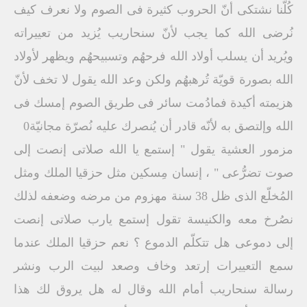
كُلّنا نشتكى أنّ الحروب كثيرة فى الصوم ولا نعرف كيف
نُرضى الله كما يجب لأنّ سنحاريب يُزيد من تعييراته
ويُريد أن يسلب أولاد الله فرحهُم وتسبيحهُم ويظهر لأولاد
الله بصورة قويّة تُرهبهُم ولكن وعد الله يقول لا تخف لأنّ
هزيمته أكيدة فمادُمت سائر فى طريق الصوم إمسك فى
الله وإلتصق به لأنّه قادر أن يُنصرك عليه نُصرّة مجانيّة0
مزمور العشية يقول " إستمع يا الله صلاتى إنصت إلى
صوت تضرُّعى " ، إنسان مِسكين مثل حزقيا الملك ومثل
المُخلّع الذى ظل 38 سنة مهزوم من مرضه وضعفه لذلك
نصُرخ معه والكنيسة تقول إستمع يارب صلاتى إنصت
إلى دموعى هل تتكلّم الدموع ؟ نعم حزقيا الملك عندما
سمع التعييرات إرتعد وخاف وصعد لبيت الرب ونشر
رسالة سنحاريب أمام الله وقال له هل يروق لك هذا