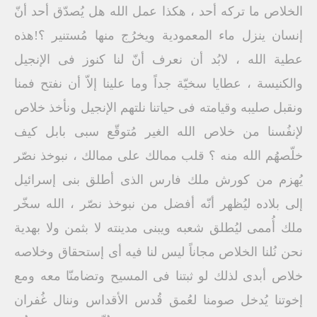
الخلاص ما تركه أحد ، هكذا عمل الله هل يُصدّق أحد أنّ
إنسان ينزل ماء المعمودية ويخرُج منها مُستنير ؟!هذه
عطية الله ، لابُد أن نعرف أنّ لنا كنوز فى الإنجيل
والكنيسة ، عطايا سخيّة جداً وما علينا إلاّ أن نفتح فمنا
ونقبل صليبه وقيامته فى حياتنا نلتهم الإنجيل ونأخذ خلاص
لإنفُسنا من خلاص الله الغير مُتوقّع سبى بابل كيف
خلّصهُم الله منه ؟ قلب ممالك على ممالك ، نبوخذ نصّر
يُهزم من كورش ملك فارس الذى أطلق بنى إسرائيل
إلى بلاده ليُظهر أنّه أفضل من نبوخذ نصّر ، الله سخّر
ملك أُممى ليُطلق شعبه ويبنى مدينته لا بثمن ولا بهدية
نحن نُلنا الخلاص مجاناً ليس لنا فيه أى إستحقاق وخلاصه
خلاص أبدى لذلك لو ثبتنا فى المسيح وتضامنّا معه ومع
إخوتنا يُدخل صومنا لعُمق قُدس الأقداس وننال غُفران