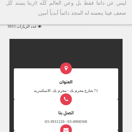
ليس عن ذاتنا فقط بل وعن العالم كُلّه 0ربنا يسند كُل
ضعف فينا بنعمته له المجد دائماً أبدياً أمين.
عدد الزيارات 3953
العنوان
‎71 شارع محرم بك - محرم بك. الاسكندريه
اتصل بنا
03-4968568 - 03-3931226