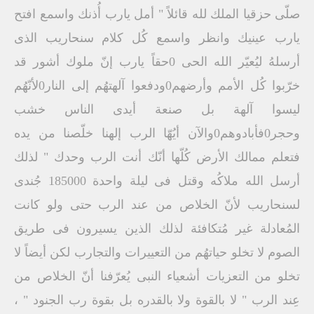
صلّى حزقيا الملك لله قائلاً " أمل يارب أُذنك واسمع افتح
يارب عينيك وانظر واسمع كُل كلام سنحاريب الذى
أرسلهُ ليُعيّر الله الحى 0حقاً يارب إنّ ملوك أشور قد
خرّبوا كُل الأمم وأرضهم0ودفعوا آلهتهُم إلى النار0لأنّهُم
ليسوا آلهة بل صنعة أيدى الناس خشب
وحجر0فأبادوهم0والآن أيُهّا الرب إلهنا خلّصنا من يده
فتعلم ممالك الأرض كُلّها أنّك أنت الرب وحدك " لذلك
أرسل الله ملاكُه وقتل فى ليلة واحدة 185000 جُندى
لسنحاريب لأنّ الخلاص من عند الرب حتى ولو كانت
المُعادلة غير مُتكافئة لذلك الذين يسيرون فى طريق
الصوم لا تخلو حياتهُم من التعييرات والتجارب لكن أيضاً لا
تخلو من التعزيات أشعياء النبى يُعرّفنا أنّ الخلاص من
عِند الرب " لا بالقوة ولا بالقدره بل بقوة رب الجنود " ،