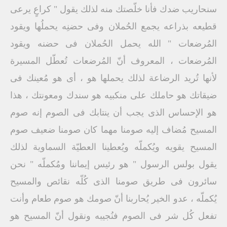
سنحاريب ضدك فأنا خلّصتك منه لذلك يقول " كراعٍ يرعى
قطيعه بذراعه يجمع الحُملان وفى حضنِه يحملُها ويقود
المُرضعات " الله يحمل الحُملان فى حضنه ويقود
المُرضعات ، المعروف أنّ المُرضعات تُعطّل المسيرة
لأنها تُريد الرضاعة لذلك يحملها هو ، أى هو مُعينك فى
ضيقاتك هو حاملك على منكبيه هو سندك ومعونتك ، هذا
هو الإحساس الذى يجب أن ينتابك فى الصوم إنه صوم
المسيح مُضاف إليه صومنا مهما كان صومنا ضعيف صوم
المسيح يقويه ويُكملّه ويُعطينا العطيّة السماوية لذلك
يقول بولس الرسول " هو رئيس إيماننا ومُكملّه " نحن
سائرون فى طريق صومنا الذى كُلّه نقائص والمسيح
يُكملّه ، عدو الخير يُحاربنا أنّ صومك هو صوم طعام وأنت
تفعل كُل شر فى الصوم فنُجيبه ونقول أنّ المسيح هو