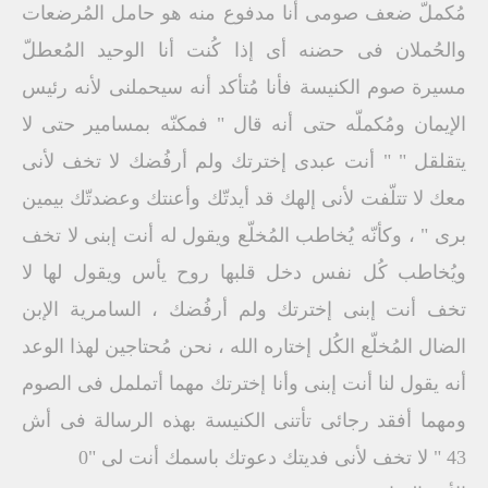
مُكملّ ضعف صومى أنا مدفوع منه هو حامل المُرضعات
والحُملان فى حضنه أى إذا كُنت أنا الوحيد المُعطلّ
مسيرة صوم الكنيسة فأنا مُتأكد أنه سيحملنى لأنه رئيس
الإيمان ومُكملّه حتى أنه قال " فمكنّه بمسامير حتى لا
يتقلقل " " أنت عبدى إخترتك ولم أرفُضك لا تخف لأنى
معك لا تتلّفت لأنى إلهك قد أيدتّك وأعنتك وعضدتّك بيمين
برى " ، وكأنّه يُخاطب المُخلّع ويقول له أنت إبنى لا تخف
ويُخاطب كُل نفس دخل قلبها روح يأس ويقول لها لا
تخف أنت إبنى إخترتك ولم أرفُضك ، السامرية الإبن
الضال المُخلّع الكُل إختاره الله ، نحن مُحتاجين لهذا الوعد
أنه يقول لنا أنت إبنى وأنا إخترتك مهما أتململ فى الصوم
ومهما أفقد رجائى تأتنى الكنيسة بهذه الرسالة فى أش
43 " لا تخف لأنى فديتك دعوتك باسمك أنت لى "0