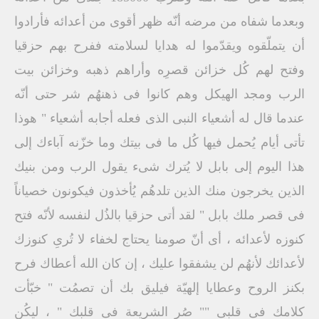
وبعدما شفاه من مرضه أنّه ظهر أقوى من أعدائه فأرادوا
أن يتملّقوه ويقدّموا له هدايا لسلامته ففرح بهم حزقيا
وفتح لهم كُل خزائن قصرِه وأراهم ذهبه وخزائن بيت
الرب ومجد الهيكل وهم كانوا فى ذهنهُم شر حتى أنّه
عندما قال له أشعياء النبى الذى فعله أجابه أشعياء " هوذا
تأتى أيام يُحمل فيها كُل ما فى بيتك وما خزّنه آباءك إلى
هذا اليوم إلى بابل لا يُترك شىء يقول الرب ومن بنيك
الذين يخرجون منك الذين تلدهُم يُأخذون فيكونون خصياناً
فى قصر ملك بابل " لقد أتى حزقيا بالذُل لنفسه لأنّه فتح
كنوزه لأعدائه ، أى أنّ صومنا يحتاج لخفاء لا تُرىِ كنوزك
لأعدائك لأنهُم لن يشفقوا عليك ، إن كان الله أعطاك فرح
بكنز الروح وعطايا إلهيّة فيليق بك أن تصمُت " خبّأت
كلامك فى قلبى "" صُر الشريعة فى قلبك " ، ليكُن