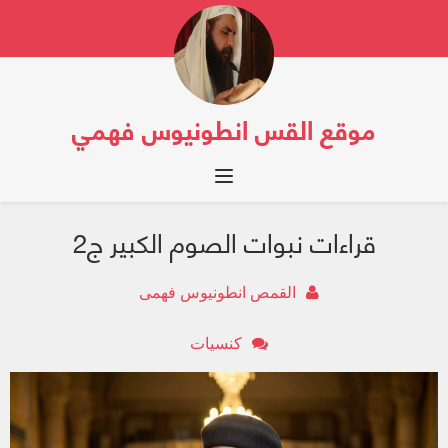
موقع القس انطونيوس فهمي
Toggle navigation
قراءات نبوات الصوم الكبير ج2
القمص انطونيوس فهمى
كنسيات