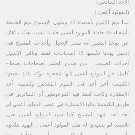
الأحد السادس:-
(المولود أعمى )
يبدأ يوم الإثنين بأشعياء 42 وينتهى الإسبوع يوم الجمعة
بأشعياء 45 حادثة المولود أعمى حادثة ليست هينّة ، يُقال
عن يوحنا البشير أنه صقر الإنجيل وأحداث المسيح فى
إنجيل يوحنا تخُصها 10 إصحاحات فقط وباقى الإنجيل
أحداث الصليب ، من ضمن العشر إصحاحات إصحاح
كامل عن المولود أعمى لأنها مُعجزة قويّة لذلك تضعها
الكنيسة أخر أحد فى الصوم المُقدس وتُسميه أحد
الإستنارة وكانت تُعمدّ فيه الموعوظين أى السائرين فى
طريق الكنيسة ينالوا الإستنارة فى عصر المولود أعمى لم
نجد أحد شهد للمسيح كما شهد المولود أعمى حتى
تلاميذه لم يشهدوا له مثل المولود أعمى ، اليهود هدّدوه
بأنهم سيطردوه من الهيكل ولم يعبأ بِهم ، إذاً فى هذا