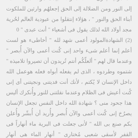
إلى النور ومن الضلالة إلى الحق إجعلهُم وارثين للملكوت
أبناء الحق والنور " ، هؤلاء إنتقلوا من عبودية العالم لحُرية
مجد أولاد الله لذلك يقول فى أشعياء " أنت عبدى " 0
(2) الشهادةالمولود أعمى شهد لله " أخاطىء هو لست
أعلم إنما أعلم شىء واحد إنى كُنت أعمى والآن أُبصر "
وعندما قال لهم " ألعلّكُم أنتم تُريدون أن تصيروا تلاميذه "
شتموه وطردوه ، الذى لم يفعله أبواه فعله هوعمل الله
داخل الإنسان لا يُكتم ، لأنك أنت فديتنى ونجيتنى أى إنى
كُنت أعيش فى الظلام وعندما نقلتنى للنور وأُنكرك أليس
هذا جحود منى ؟ شهادة الله داخل النفس تجعل الإنسان
يصرُخ إنى كُنت أعمى والآن أُبصر وأُريد أن أُبشّر وأُعلن
بكم صنع بى الله " لأنى جعلت فى البرية ماء أنهاراً فى
القفر لأسقى شعبى مُختارى " أنهار الماء هى أنهار