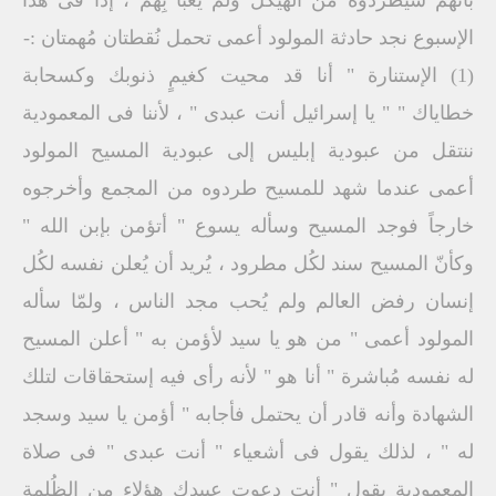
الإسبوع نجد حادثة المولود أعمى تحمل نُقطتان مُهمتان :-
(1) الإستنارة " أنا قد محيت كغيمٍ ذنوبك وكسحابة
خطاياك " " يا إسرائيل أنت عبدى " ، لأننا فى المعمودية
ننتقل من عبودية إبليس إلى عبودية المسيح المولود
أعمى عندما شهد للمسيح طردوه من المجمع وأخرجوه
خارجاً فوجد المسيح وسأله يسوع " أتؤمن بإبن الله "
وكأنّ المسيح سند لكُل مطرود ، يُريد أن يُعلن نفسه لكُل
إنسان رفض العالم ولم يُحب مجد الناس ، ولمّا سأله
المولود أعمى " من هو يا سيد لأؤمن به " أعلن المسيح
له نفسه مُباشرة " أنا هو " لأنه رأى فيه إستحقاقات لتلك
الشهادة وأنه قادر أن يحتمل فأجابه " أؤمن يا سيد وسجد
له " ، لذلك يقول فى أشعياء " أنت عبدى " فى صلاة
المعمودية يقول " أنت دعوت عبيدك هؤلاء من الظُلمة