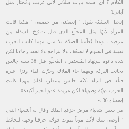
الكلام ؟ أى إسمع يارب صلاتى لأنى غريب ومُجتاز مثل
آبائى0
إنجيل العشيّة يقول " إنصفنى من خصمى " هكذا قالت
المرأة لأنهّا مثل المُخلّع الذى ظل يصرُخ للشفاء من
مرضِه ، وهذا يُعلّمنا الصلاة بلا ملل مهما كانت الحرب
ثقيلة فى الصوم لا نضعُف ولا نتراجع ولا نفقد رجاءنا لكن
هذه دعوة للجهاد المُستمر ، المُخلّع ظل 38 سنة جالس
بجانب البِركة ومهما جاء الملاك وحرّك الماء ونزل غيره
قبلُه فى الماء لكنّه جالس منتظر، لذلك مهما كانت
الحرب قويّة وطويلة لكن هزيمة عدو الخير أكيدة0
إصحاح 38 :-
من سفر أشعياء مرض حزقيا الملك وقال له أشعياء النبى
" أوصى بيتك لأنّك موتاً تموت فوجّه حزقيا وجهه للحائط