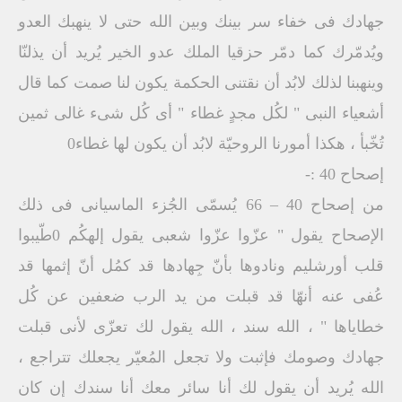
جهادك فى خفاء سر بينك وبين الله حتى لا ينهبك العدو
ويُدمّرك كما دمّر حزقيا الملك عدو الخير يُريد أن يذلنّا
وينهبنا لذلك لابُد أن نقتنى الحكمة يكون لنا صمت كما قال
أشعياء النبى " لكُل مجدٍ غطاء " أى كُل شىء غالى ثمين
تُخّبأ ، هكذا أمورنا الروحيّة لابُد أن يكون لها غطاء0
إصحاح 40 :-
من إصحاح 40 – 66 يُسمّى الجُزء الماسيانى فى ذلك
الإصحاح يقول " عزّوا عزّوا شعبى يقول إلهكُم 0طّيبوا
قلب أورشليم ونادوها بأنّ جِهادها قد كمُل أنّ إثمها قد
عُفى عنه أنهّا قد قبلت من يد الرب ضعفين عن كُل
خطاياها " ، الله سند ، الله يقول لك تعزّى لأنى قبلت
جهادك وصومك فإثبت ولا تجعل المُعيّر يجعلك تتراجع ،
الله يُريد أن يقول لك أنا سائر معك أنا سندك إن كان