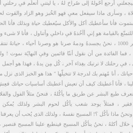
علنىِ أرجع أحّولهُ إلى صُراخ لهُ ، يا ليتنىِ أتعلّم فىِ رحلتىِ 
صلاة ، وسأرى ماذا سيفعل معىِ فهو الخُبز وهو الزاد والقوت لح
ستموت فأنا سأعطيك أكل والأكل سيُعطيك حياة وبذلك فأنا الحياة
لتمتّع بالقيامة هو إنىِ أأخُذهُ فىِ داخلىِ وأتناول ، فأنا لا شى
كبير ، أنا صفر وأخذت 1000 اصير 1000 ، نحنُ بجسدهُ ودمهُ صرنا هو وصرنا أحياء 
فما الفائدة من أن نقول أننّا قائمين وفىِ النهايّة نموت ! و
ىِ ، فىِ رحلتك لا ترتبك بغِذاء آخر ، كُل مِن يدهُ ، فهذا هو أج
ا حياتك ، أنا مُهتم بك لدرجة لا تتخيلّها " هذا هو الخبز الذى نز
لينا ، فأنا أعطيتك كيف أن تعيش أعطيتك أساسيات حياتك فعِش 
 تعرف طبع البشر عن طريق ما يأكُلهُ ، فنحنُ مثلاً الفول والفل
ب فقير ، فمثلاً يوجد شعب يأكُل لحوم البشر ولذلك يُمكن أن
أكُلهُ ، ونحنُ ماذا نأكُل ؟! المسيح نفسهُ ، ولذلك الذى يُحب أن يع
لال أكلهُ ، نحنُ بنأكُل المسيح فينطبع علينا المسيح فنصير