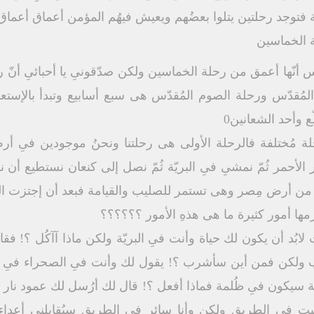
يّة فتوجد رحلتين يتلوا بعضُهم ويعيش فيهُم المؤمن أعماق أعماق 
س أنّها أعمق من رحلة الخماسين ولكن صدّقونىِ يا أحبائىِ أنّ ر
ُقدّس ورحلة الصوم المُقدّس هى سبع أسابيع وتبدأ بالإستعداد
ع وأحد الشعانين0
ة مُختلفة فالرحلة الأولى هى رحلتنا ونحنُ موجودين فىِ أ
ر الأحمر ثُمّ نمشىِ فىِ البريّة ثُمّ نصل إلى كنعان نستطيع أن ن
ن أرض مِصر وهى تستمر للصليب والقيامة فبعد أن إجتزت الموت 
زمها أمور كثيرة ما هى هذهِ الأمور ؟؟؟؟؟؟
 أنت لابُد أن يكون لك حياة وأنت فىِ البريّة ولكن ماذا آآكُل ؟! 
ب ولكن فمن أين سأشرب ؟! يقول لك وأنت فىِ الصحراء فىِ ا
ّة سيكون فىِ ظُلمة فماذا أفعل ؟! قال لك أرُسل لك عمود نار ي
بت فىِ الطريق ولكن وأنا سائر فىِ الطريق سيُقابلنىِ أعداء