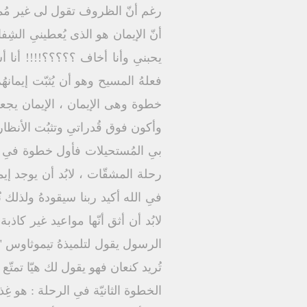
أنّ الإيمان هو الذى يُعطينىِ الشِف
يحبنىِ وأنا أخاف ؟؟؟؟؟!!!! أنا أ
فعلهُ المسيح وهو أن يُثبّت إيمانه
خطوة وهى الإيمان ، الإيمان يجعلن
وأكون فوق قُدراتىِ وتثبُت الأنظار 
بىِ المُستحيلات فأول خطوة فىِ الرح
رحلة المشقّات ، لابُد أن يوجد إي
فىِ الله أكيد ربنا سيقودهُ ولذلك ن
لابُد أن أثق أنّها مواعيد غير كاذب
الرسول يقول لتلميذهُ تيموثاوس " 
تُريد كنعان فهو يقول لك هيّا تمتّع بالعطايا00تمتّع برفقتهِ وثق 
الخطوة الثانيّة فىِ الرحلة : هو غِذا