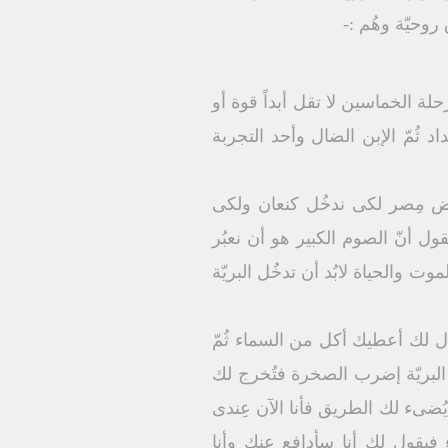
روحيّة وهُم :-
حلة الخماسين لا تقل أبداً قوة أو
 ثُمّ الإبن الضال وأحد التجربة
رض مِصر لكى ندخُل كنعان ولكى
قول أنّ الصوم الكبير هو أن نعبُر
والحياة لابُد أن تدخُل البريّة
فقال لك أعطيك أكل من السماء ثُمّ
لبريّة إضرب الصخرة فتُخرج لك
ُضىء لك الطريق فأنا الآن عِندى
 فيقول لك أنا سأدافع عنك وأنا