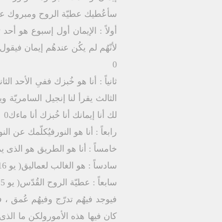
سأعُطيك عطيّة الروح ومبروك عليك
0
لك أنا إيمانك أنا خُبزك أنا ماءك0
رابعاً : أنا هو النورفيُكلّمك عن النور
خامساً : أنا هو الطريق هو الذى يمس
سادساً : هو الغالب لعماليق( يو 16 ) 0
سابعاً : عطيّة الروح القُدّس( يو 15 ) 0
فيوجد فيهُم تدرّج وفيهُم عُمق ، 
كان فيها هذه الأمورولكن ما الذى 