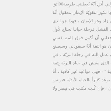
رغم أنّ الظروف تقول لى غير مُمكن أنا أثق أنّهُ يقودنىِ وسيُرسل نور وسيُرسل خُبز أثق انّهُ يعولنىِ أثق أنّهُ يُعطينىِ طريقة00أثق
 تكون لتقويّة الإيمان معقول أنّهُ
 زاد وهو الإيمان ، فهذا هو الذى
عد الفشل فرحلة حياتنا تحتاج لأول
 يجعلنىِ أن أكون فوق قامة نفسىِ
ان هو الثقة أنّهُ سيقودنىِ وسيصنع
ِ عمل الله فىِ رحلة البريّة ، فىِ
لذى يعيش فىِ حياة البريّة بِثقة
بة " ، فهى مواعيد غير كاذبة ، أنا
وعد كثيراً بالحياة الأبديّة فبولس
ان ، فإن كُنت مكثت فىِ مِصر ولا