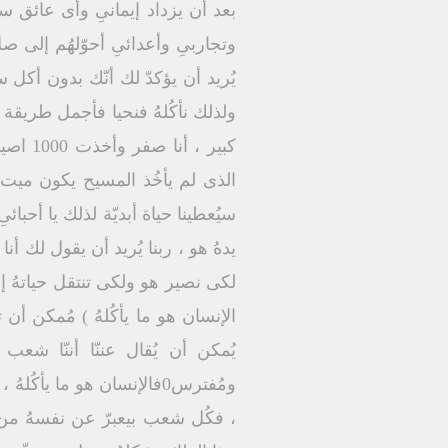
بعد أن يزداد إيمانىِ وأى عائق سيج
وتجاربىِ وأعدائىِ أحوّلهُم إلى 
يُريد أن يؤكدّ لك أنّك بدون أكل 
ولذلك نأكُلهُ فنحيا فأجمل طريقة ل
الذى لم يأخُذ المسيح يكون ميت ، 
سيُعطينا حياة أبديّة لذلك يا أحبائ
يدهُ هو ، ربنا يُريد أن يقول لك أن
لكى نصير هو ولكى تنتقل حياتهُ إ
الإنسان هو ما يأكُلهُ ) مُمكن أن
يُمكن أن يُقال عننّا أننّا شع
ومُفترس0فالإنسان هو ما ي
، فكُل شعب بيعبرّ عن نفسهُ من خ