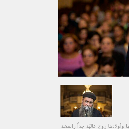
ا وأولادها روح عاليّة جداً راسخة