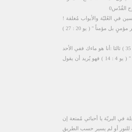
القُدّس0
اذا كانوا جالسين فىِ العُليّة والأبواب مُغلقة !
لأنّهُم لم يكُن عندهُم إيمان فيقول لنا الكِتاب " فرح التلاميذ إذ رأوا الرب " وقال لتوما " لا تكُن غير مؤمنٍ بل مؤمناً " ( يو 20 : 27 )
ثانياً : أنا هو خُبزك ففىِ الأحد الثانىِ يقول لنا " أنا هو خُبز الحياة من يُقبل إلىّ فلا يجوع " ( يو 6 : 35 ) ثالثا :أنا هو ماءك ففىِ الأحد
الثالث يقرأ لنا إنجيل السامريّة ويقول" الماء الذى أعطيه يصير فيهِ ينبوع ماء ينبُع إلى حياة أبديّة " ( يو 4 : 14 ) فهو يُريد أن يقول
ىِ البريّة يا أحبائىِ مُمتعة إن
مية للنور أو لم يسير حسب الطريق