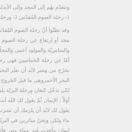
وتتقدّم بهُم إلى المجد وإلى الأبد
1- رحلة الصوم المُقدّس 2- ورحلة الخماسين
وقد تظنّوا أنّ رحلة الصوم المُقدّ
مجد أو إرتفاع عن رحلة الصوم الم
والسامريّة والمولود أعمى والمخلّ
أمّا عن رحلة الخماسين فهى رحل
نخرُج من مِصر لابُد أن نعبُر البح
البحر الأحمروهى ما قبل الخروج م
لكى تدخُل كنعان ورحلة البريّة يل
أولاً : الإيمان ثُمّ يقول لك الله
يقول لك لابُد أن يلزمك أن تشر
ماء ولكن ونحنُ سائرين فىِ البري
إيمان وأخذت خُبز وماء ونور فأث