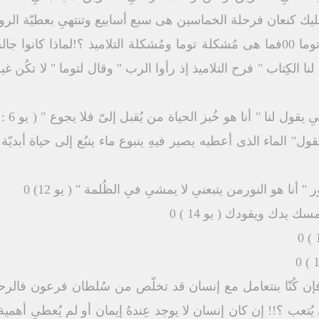
 كنعان فرحلة الخماسين هى سبع أسابيع وتنتهىِ بعطيّة الروح 
أولاً : الإيمان أول إسبوع هو أحد توما 00فما هى مُشكلة توما ومُشكلة التلاميذ ؟!لم
 " أنا هو النورمن يتبعنىِ لا يمشىِ فىِ الظُلمة " ( يو 12) 0
ك يدك ويقودك ( يو 14 ) 0
فإن كُنّا بنتعامل مع إنسان قد تخلّص من سُلطان فرعون فالرحلة ف
يُتعب ؟!! إن كان إنسان لا يوجد عِندهُ إيمان أو لم يُعطىِ أه