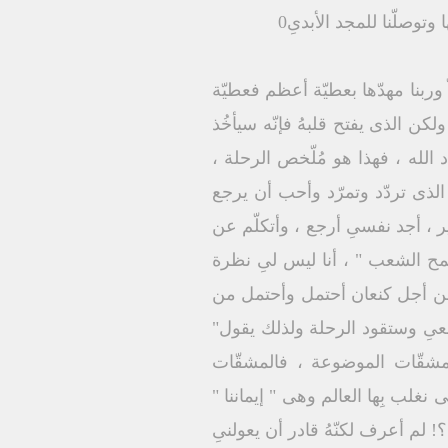
وتوصلّنا للمجد الأبدىِ0
ّ وربنا مهدّها بعطيّة أعظم فعطيّة
لكن الذى يفتح قلبهُ فإنّه سيأخُذ
الله ، فهذا هو مُلّخص الرحلة ،
 الذى تردّد وتمرّد وأحب أن يرجع
ر ، أجد نفسىِ أرجع ، وأتكلّم عن
جمح الشعب " ، أنا ليس لىِ نظرة
فمن أجل كنعان أحتمل وأحتمل من
عىِ وستقود الرحلة ولذلك يقول"
 المشقّات الموضوعة ، فالمشقّات
 نغلب بِها العالم وهى " إيماننا "
؟! لم أعرف لكنّهُ قادر أن يعولنىِ