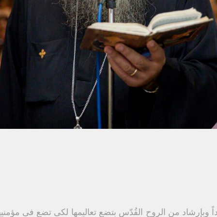
اً وبإرشاد من الروح القُدّس بتضع تعاليمها لكى تضع فىِ مؤمنيه