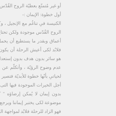
أو غير مُتمتّع بعطيّة الروح القُدّس
أول خطوة: الإيمان :-
الكنيسة فىِ تناغُم مع الإنجيل ، وك
الروح القُدّس موجودة ولكن تحتاج ا
أعماق وبقدر ما يستطيع أن يحمل ف
فلابُد لكى أعيش الرحلة أن يكون ع
هو سائر بدون هدف بدون إستعداد ، 
عدم وضوح الرؤيّة ، وأتكلّم عن ع
لحياتىِ بأنّها خطوة للأبديّة ف
أجل الخيرات الموجودة فيها التى
بدون إيمان لا يُمكن إرضاؤه " كث
موضوعة لكى يختبر إيماننا ويرجع كُل
فهو الزاد للرحلة فلابُد لمواجهة ال