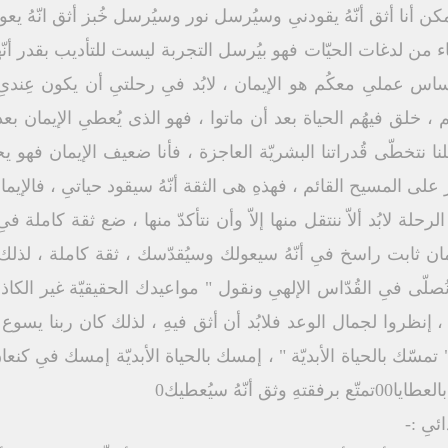
اء من لدغات الحيّات فهو بيُرسل التجربة ليست للتأديب بقدر أنّها
ساس عملىِ معكُم هو الإيمان ، لابُد فىِ رحلتىِ أن يكون عِندىِ
ُم ، خلق فيهُم الحياة بعد أن ماتوا ، فهو الذى يُعطىِ الإيمان ب
ا نتخطّى قُدراتنا البشريّة العاجزة ، فأنا ضعيف الإيمان فهو
على المسيح القائم ، فهذهِ هى الثقة أنّهُ سيقود حياتىِ ، فالإيم
لة لابُد ألاّ ننتقل منها إلاّ وأن نتأكدّ منها ، ضع ثقة كاملة فى
مان ثابت راسخ فىِ أنّهُ سيعولك وسيُقدّسك ، ثقة كاملة ، لذلك ا
ُصلّى فىِ القُدّاس الإلهىِ ونقول " مواعيدك الحقيقيّة غير الكاذ
ة ، إنظروا لجمال الوعد فلابُد أن أثق فيهِ ، لذلك كان ربنا يسوع ي
تمسّك بالحياة الأبديّة " ، إمسك بالحياة الأبديّة إمسك فىِ كنع
أنّهُ سيُعطيك0
ئىِ :-