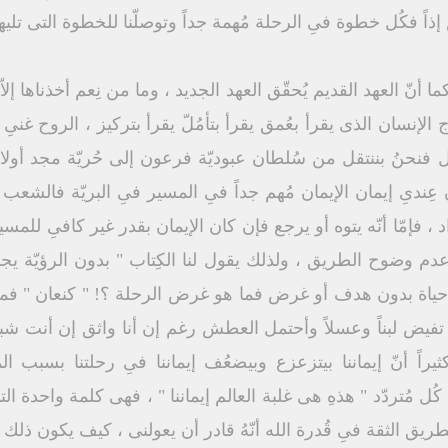
 إذاً فكُل خطوة فىِ الرحلة مُهمة جداً وتوصلّنا للخطوة التى تليها 
ما أنّ العهد القديم يُحقّق العهد الجديد ، وما من نِعم أخذناها إلا
لإنسان الذى يقرأ بعُمق يقرأ بتأمُلّ يقرأ بتركيز ، الروح غنىِ و
نحنُ بننتقل من سُلطان عبوديّة فرعون إلى حُريّة مجد أولاد 
ِندىِ إيمان الإيمان مُهم جداً فىِ المسير فىِ البريّة فالشعب
فإمّا أنّه يتوه أو يرجع فإن كان الإيمان بقدر غير كافىِ للمسي
دم وضوح الطريق ، ولذلك يقول لنا الكِتاب " بدون الرؤيّة ي
تصير حياة بدون هدف أو غرض فما هو غرض الرحلة ؟! " كنعان " 
 تفيض لبناً وعسلاً وأحتمل العطش رغم إن أنا واثق إن أنت شب
يراً أنّ إيماننا بيتزعزع وبيضعُف إيماننا فىِ رحلتنا بسبب
 مُتردّد " هذهِ هى غلبة العالم إيماننا " ، فهى كلمة واحدة التى
طريق الثقة فىِ قُدرة الله أنّهُ قادر أن يعولنى ، كيف يكون ذلك 