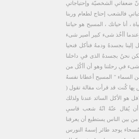
أنّ ضعفاتىِ الشخصيّة وإحتياجاتىِ
ياتىِ فالشعب إحتاج لطعام وربنا
 ، أنا حياتك ، المسيح هو حياتنا
ء وعندما أأخُذ شىء كبير أصير شىء
، حياتهُ تنتقل إلينا بجسدهُ ودمهُ فنأكل فنحيا
لكن نحنُ بجسدهُ الذى فىِ داخلنا
مل شىء فىِ رحلتنا وهو أن أأكُل من
ل من السماء " المسيح أعطانا نفسهُ
بِها كُنت قد قرأت مقالة تقول (
افل هو الأكل السائد عندنا ولذلك
 يُقال عنّهُ انّهُ شعب قاسىِ
رفنا من بين الناس يستطيع أن يعرفنا
 مُسحاء يوجد طائر إسمهُ النورس