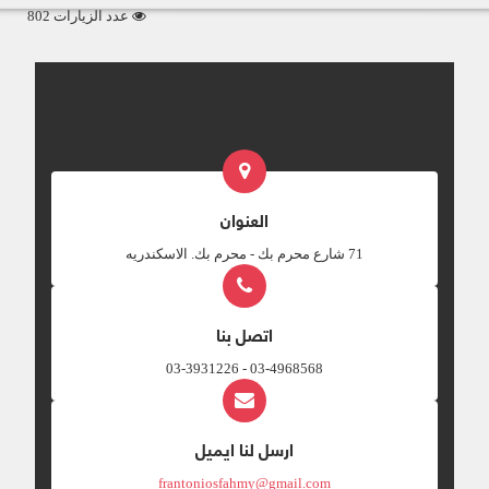
عدد الزيارات 802
العنوان
‎71 شارع محرم بك - محرم بك. الاسكندريه
اتصل بنا
03-4968568 - 03-3931226
ارسل لنا ايميل
frantoniosfahmy@gmail.com