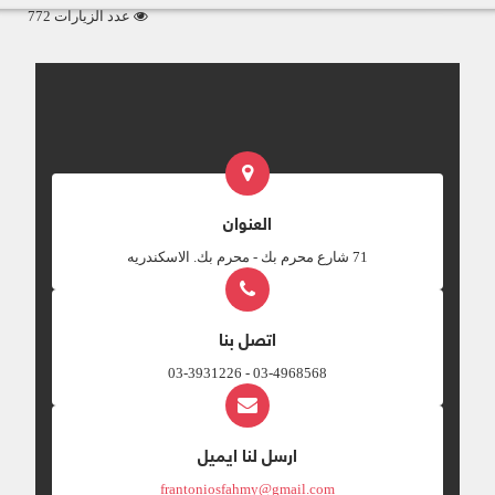
عدد الزيارات 772
العنوان
‎71 شارع محرم بك - محرم بك. الاسكندريه
اتصل بنا
03-4968568 - 03-3931226
ارسل لنا ايميل
frantoniosfahmy@gmail.com