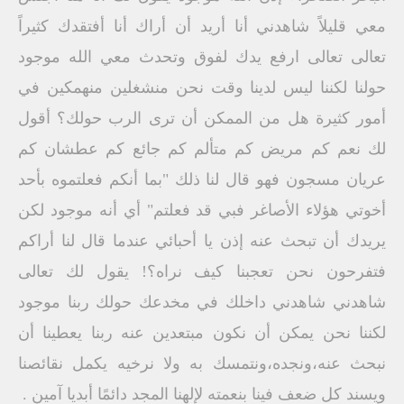
معي قليلاً شاهدني أنا أريد أن أراك أنا أفتقدك كثيراً
تعالى تعالى ارفع يدك لفوق وتحدث معي الله موجود
حولنا لكننا ليس لدينا وقت نحن منشغلين منهمكين في
أمور كثيرة هل من الممكن أن ترى الرب حولك؟ أقول
لك نعم كم مريض كم متألم كم جائع كم عطشان كم
عريان مسجون فهو قال لنا ذلك "بما أنكم فعلتموه بأحد
أخوتي هؤلاء الأصاغر فبي قد فعلتم" أي أنه موجود لكن
يريدك أن تبحث عنه إذن يا أحبائي عندما قال لنا أراكم
فتفرحون نحن تعجبنا كيف نراه؟! يقول لك تعالى
شاهدني شاهدني داخلك في مخدعك حولك ربنا موجود
لكننا نحن يمكن أن نكون مبتعدين عنه ربنا يعطينا أن
نبحث عنه،ونجده،ونتمسك به ولا نرخيه يكمل نقائصنا
ويسند كل ضعف فينا بنعمته لإلهنا المجد دائمًا أبديا آمين .