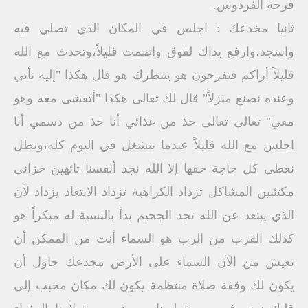
فرحة الفردوس.
ثانيا مخدعك : اجلس في المكان الذي تصلي فيه
واسجد،وارفع يداك لفوق واصمت قليلاً،وتحدث مع الله
قليلاً أراكم فتفرحون هو ينتظرك هو قال هكذا "إليه نأتي
وعنده نصنع منزلاً" قال لك تعالى هكذا "أتعشى معه وهو
معي" تعالى تعالى خذ من غذائي أنا خذ من دسمي أنا
اجلس مع الله قليلاً عندما ننشغل في اليوم كله،ونظل
نعطي كل حاجة حقها إلا الله نجد أنفسنا تائهين حزانى
مكتئبين المشاكل تزداد الكراهية تزداد الابتعاد يزداد لأن
الذي يبتعد عن الله تجد الجحيم بدأ بالنسبة له مبكراً هو
كذلك القرب من الرب هو السماء أنت من الممكن أن
تعيش من الآن السماء على الأرض مخدعك حاول أن
يكون لك وقفة صلاة منتظمة يكون لك مكان محبب إلى