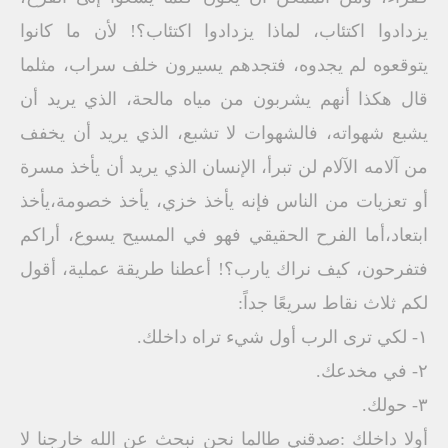
يزدادوا اكتئاب، لماذا يزدادوا اكتئاب؟! لأن ما كانوا
يتوقعوه لم يجدوه، فتجدهم يسيرون خلف سراب، مثلما
قال هكذا أنهم يشربون من مياه مالحة، الذي يريد أن
يشبع شهواته، فالشهوات لا تشبع، الذي يريد أن يخفف
من آلامه الآلام لن تبرأ، الإنسان الذي يريد أن يأخذ مسرة
أو تعزيات من الناس فإنه يأخذ خزي، يأخذ خصومة،يأخذ
ابتعاد،أما الفرح الحقيقي فهو في المسيح يسوع، أراكم
فتفرحون، كيف نراك يارب؟! أعطنا طريقة عملية، أقول
لكم ثلاث نقاط سريعًا جداً:
١- لكي ترى الرب أول شيء تراه داخلك.
٢- في مخدعك.
٣- حولك.
أولا داخلك :صدقني طالما نحن نبحث عن الله خارجنا لا