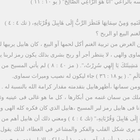
َمِنْ سِمَانِهَا فَنَظَرَ الرَّبُّ إِلَى هَابِيلَ وَقُرْبَانِهِ، ( تك ٤ : ٤ )
م البيع او الربح ؟
لغرض من تربية الغنم أكل لحمها آو البيع ، كان هابيل يربيها لي
اوی والهى ، لا ينتظر أجر أو ربح بشرى بذلك يكون رمز لربنا ي
لكى يصنع مشيئة الله " أَنْ أَفْعَلَ مَشِيئَتَكَ يَا إِل
ن له نصيب وميراث سماوی.
من سمانها ،أظهرهابيل بتقدمته مقدار كرامة الله بالنسبة له .
يملك من سمان غنمه من أبكارها ، كل ما هو غالى فى عينيه وث
دنا فى هابيل رمز لبر المسيح ،هابيل الذي كان فكره كله الهى و
- ويذكرفي تكوين 4 " فَنَظَرَ الرَّبُّ إِلَى هَابِيلَ وَقُرْبَانِهِ،" 
رى شكل القلب والفكر والمشاعر في العطاء، لذلك يقول الكتاب "ال