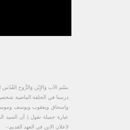
بسْم الآب وَالإِبْن وَالرُّوح القُدُس الإِله 
درسنا في الحلقة الماضية شخصي
واسحاق ويعقوب ويوسف وموسي ف
عبارة جميلة تقول ( أن السيد ال
لاعلان الابن فى العهد القديم:-