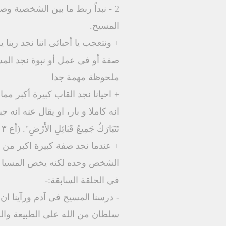
2 - نبداً ربط ما بين الشخصية وصفاتها واعمالها واسمها وما اتسمت به،نربطها بالسيد
المسيح.
+ ونتعجب يا أحبائى اننا نجد رب
صفة أو فى عمل أو نبوة نجد المسي
ملحوظة مهمة جدا
+ احيانا نجد القاب كبيرة أكبر 
انه كاملا و بار، او يقال عنه انه جب
تَتَبَارَكُ جَمِيعُ قَبَائِلِ الأَرْضِ". (أع ٣ : ٢٥ )، آو مثل ما قيل عن يوسف انه مخلص العالم .
+ عندما نجد صفة كبيرة اكبر من 
الشخص وحده لكنه يخص المسيا ر
في الحلقة السابقة:-
- درسنا المسيح فى آدم ورآينا ان 
سلطان من الله على الطبيعة والس