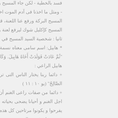
فسد بالخطية - لكن جاء المسيح و
- ومثل ما اخذنا فى آدم الموت اخذ
المسيح البركة ورفع عنا اللعنة
المسيح كإكليل شوك ليرفع لعنة و
ثانيا : شخصية السيد المسيح في ه
"ثُمَّ عَادَتْ فَوَلَدَتْ أَخَاهُ هَابِيلَ. وَكَان
هابيل الراعي :
+ دائما ربنا يختار الناس التى تر
الصَّالِحُ" (يو ١٠ : ١١ )
+ دائما من صفات راعى الغنم أن 
اجل الغنم و أحيانا يضحى بحياته 
يفرحوا و يكونوا مرتاحين كل هذه