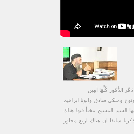
َهْر الدُّهُور كُلَّهَا آمِين
ح وملكى صادق وابونا ابراهيم
لسيد المسيح مخبأ فيها هناك
كرنا سابقا ان هناك اربع محاور