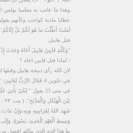
وهذا ما عاتب به معلمنا بولس 
عطايا مادية كواجب وكأنهم يقولون 
لَسْتُ أَطْلُبُ مَا هُوَ لَكُمْ بَلْ إِيَّاكُمْ."( ٢كو ١٢ : ١٤ ) بالنسبة لله الاهم الانسان وليس ا
قتل هابيل:
"وَكَلَّمَ قَايِينُ هَابِيلَ أَخَاهُ وَحَدَثَ إِذْ
- لماذا قتل قايين اخاه ؟
لان الله رآى ذبيحة هابيل وقبلها
في متى 23 يقول " لِكَيْ يَأْتِي
وَسِيطِ الْعَهْدِ الْجَدِيدِ، يَسُوعَ، وَإِلَى دَ
ما هذا الدم الذي يتكلم افضل من