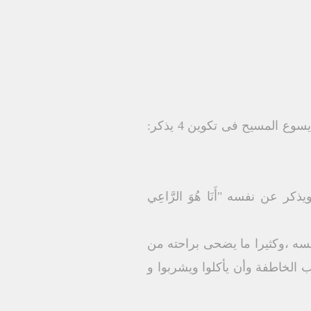
* هابيل: اسم سامی معناه نسمة أو بخار او نفخة أو بطل ، كل هذه العلامات تدل على شخص يسوع المسيح فى تكوين 4 يذكر:
ر عن نفسه "أَنَا هُوَ الرَّاعِي
فسه ،وكثيرا ما يضحى براحته من
ب الخاطفة وأن يأكلوا ويشربوا و