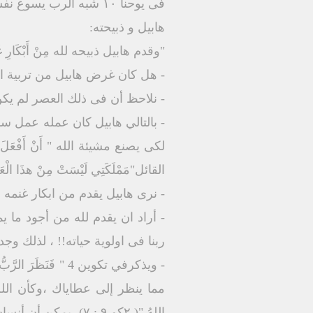
فى يوحنا ١٠ شبه الرب يسوع نفسه بالراعي "أَنَا هُوَ الرَّاعِي الصَّالِحُ" ( يو ١٠ : ١١ )
هابيل و ذبيحته:
"وقدم هابيل ذبيحه لله مِنْ أَبْكَارِ غَنَمِهِ و
- هل كان غرض هابيل من تربية الغن
- نلاحظ أن فى ذلك العصر لم يكن ا
- بالتالي هابيل كان عمله عمل سم
القائل"مَمْلَكَتِي لَيْسَتْ مِنْ هذَا الْعَالَمِ ". ( يو ١٨ : ٣٦ ) جاء ليكو
- نرى هابيل يقدم من ابكار غنمه و
- أراد ان يقدم لله من أجود ما 
ربنا فى اولوية حياته!! ، لذلك وج
مما ينظر إلى عطاياك ،وكأن الله ي
اللهُ."( ٢كو ٩ : ٧)، يمكن أن أنسان يقدم ١٠ وأنسان آخر يقدم ١٠ أيضا لكن الاول يقدم بفرح و مسرة و سرور.