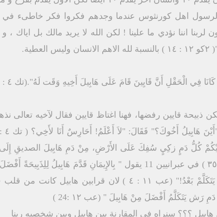
الرسول اهل كورنثوس عندما وجدهم فكروا فكر خاطىء في الم
لربنا اننا نؤدي ما علينا ! لكن الله لا يريد مالك بل اياك ، و
لعطية.
 كَانَا فِي الْحَقْلِ أَنَّ قَايِينَ قَامَ عَلَى هَابِيلَ أَخِيهِ وَقَت لَهُ".(تك ٤ : ٨ )
 لكن ذبيحة قايين رفضها، فهنا اغتاظ قايين فقال لآخيه تعالى ن
َ عَلَيْكُمْ كُلُّ دَمٍ زكِيٍ سُفِكَ عَلَى الأَرْضِ، مِنْ دَمِ هَابِيلَ الصديقِ إِلَى دَمِ ز
بَيْنَ الْهَيْكَلِ وَالْمَذْبَحِ". ( مت ٢٣ : ٣٥ ) في عبرانيين 11 يقول " بِالإِيمَانِ قَدَّمَ هَابِيل
مِ رَش يَتَكَلَّمُ أَفْضَلَ مِنْ هَابِيلَ " (عب ١٢ :24 )
 هابيل ؟؟؟ سنراه في المقارنة بين هابيل وبين شخصيه ربنا