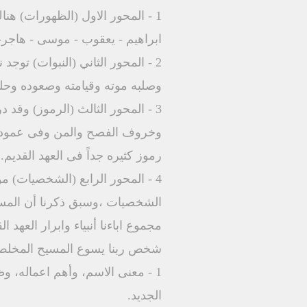
1 - المحور الاول (الظهورات) هناك نماذج لظهورات الابن فى العهد القديم مثل ظهوره لابونا
ابراهيم - يعقوب - موسى - هاجر
2 - المحور الثاني (النبوات) توجد نبوات كثيرة عن مكان ميلاد المسيح و طبيعة ميلاده وحياته
وصلبه موته وقيامته وصعوده وحل
3 - المحور الثالث (الرموز) وقد درسنا ١٣ حلقة عن رموز مسيانة المسيح فى شجرة الحياة
وخروف الفصح والمن وفى عمود ال
رموز كثيره جداً فى العهد القديم.
4 - المحور الرابع (الشخصيات) موضوع دراستنا حاليا سلسلة فى دراسة المسيح فى
الشخصيات ،وسبق ذكرنا أن المس
مجموع اباءنا أنبياء وابرار العهد
شخص ربنا يسوع المسيح المخلص
1 - معنى الاسم، وأهم اعماله، وظيفته ،القابه ،والشواهد الكتابية عنه فى العهد القديم و العهد
الجديد.