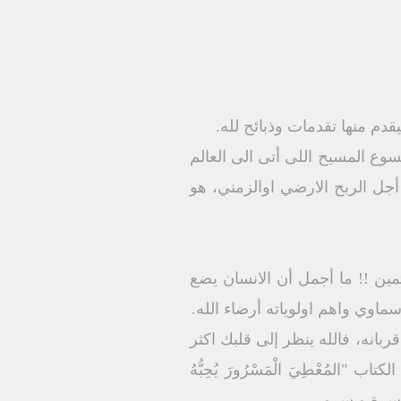
قدم منها تقدمات وذبائح لله.
سوع المسيح اللى أتى الى العالم
هِي سُرِرْتُ،". ( مز ٤٠ : ٨ ) لم يأتي المسيح من أجل الربح الارضي اوالزمني، هو
مين !! ما أجمل أن الانسان يضع
سماوي واهم اولوياته أرضاء الله.
(تك ٤ : ٤ ) ومعني ذلك أن هابيل أهم من قربانه، فالله ينظر إلى قلبك اكثر
مُعْطِيَ الْمَسْرُورَ يُحِبُّهُ