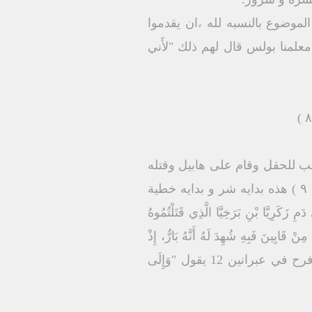
وضوع بالنسبه لله ،ان يقدموا
 معلمنا بولس قال لهم ذلك "لأَني
ذهب للحقل وقام على هابيل وقتله
في تكوين 4 فَقَالَ الرَّبُّ لِقَايِينَ: "أَيْنَ هَابِيلُ أَخُوكَ؟" فَقَالَ: "لاَ أَعْلَمُ! أَحَارِسٌ أَنَا لأَخِي؟ ( تك ٤ : ٩ ) هذه بدايه شر و بدايه خطية
َكَرِيَّا بْنِ بَرَخِيَّا الَّذِي قَتَلْتُمُوهُ
ُ لِلِذَبِيحَةً أَفْضَلَ مِنْ قَايِينَ فَبِهِ شُهِدَ لَهُ أَنَّهُ بَارٌّ، إِذْ
شَهِدَ اللهُ لِقَرَابِينِهِ وَبِهِ،وَإِنْ مَاتَ، يَتَكَلَّمْ بَعْدُ!" (عب ١١ : ٤ ) لان قرابين هابيل كانت من قلب فرح في عبرانين 12 يقول "وَإِلَى