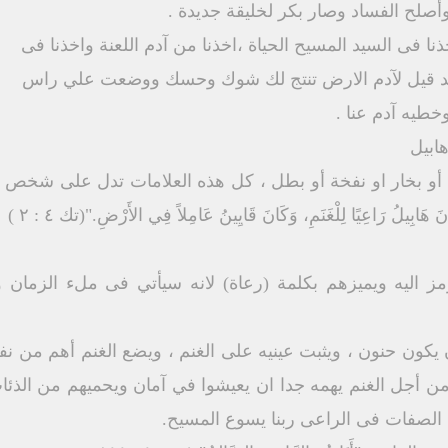
أصلح الفساد وصار بكر لخليقة جديدة .
نا فى السيد المسيح الحياة ،اخذنا من آدم اللعنة واخذنا فى
، قد قيل لآدم الارض تنتج لك شوك وحسك ووضعت علي راس
خطيه آدم عنا .
ابيل
َ هَابِيلُ رَاعِيًا لِلْغَنَمِ، وَكَانَ قَايِينُ عَامِلاً فِي الأَرْضِ."(تك ٤ : ٢ )
مز اليه ويميزهم بكلمة (رعاة) لانه سيأتي فى ملء الزمان ويذك
يكون حنون ، ويثبت عينيه على الغنم ، ويضع الغنم أهم من ن
من أجل الغنم يهمه جدا ان يعيشوا في آمان ويحميهم من الذئا
 الصفات فى الراعى ربنا يسوع المسيح.