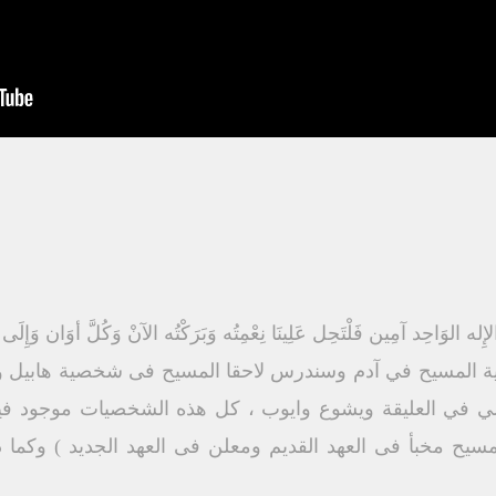
الوَاحِد آمِين فَلْتَحِل عَلِينَا نِعْمِتُه وَبَرَكْتُه الآنْ وَكُلَّ أوَان وَإِلَى د
ة المسيح في آدم وسندرس لاحقا المسيح فى شخصية هابيل ونو
ي العليقة ويشوع وايوب ، كل هذه الشخصيات موجود فيها ا
مسيح مخبأ فى العهد القديم ومعلن فى العهد الجديد ) وكما ذ