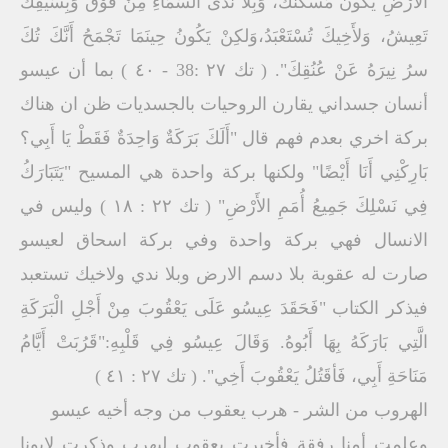
الأَرْضِ يَكُونُ مَسْكَنُكَ، وَبِلاَ نَدَى السَّمَاءِ مِنْ فَوْقُ وَبِسَيْفِكَ
تَعِيشُ، وَلأَخِيكَ تُسْتَعْبَدُ،وَلكِنْ يَكُونُ حِينَمَا تَجْمَحُ أَنَّكَ تُكَ
سرُ نِيرَهُ عَنْ عُنُقِكَ". ( تك ٢٧ :38 - ٤٠ ) بما أن عيسو
أنسان جسداني يقارن الروحيات بالجسديات ظن ان هناك
بركة اخري بعدم فهم قال "أَلَكَ بَرَكَةٌ وَاحِدَةٌ فَقَطْ يَا أَبِي؟
بَارِكْنِي أَنَا أَيْضًا" ولكنها بركة واحدة هي المسيح "يَتَبَارَكُ
فِي نَسْلِكَ جَمِيعُ أُمَمِ الأَرْضِ" ( تك ٢٢ : ١٨ ) وليس في
الانسال فهي بركة واحدة وفي بركة اسحاق لعيسو
صارت له عقوبة بلا دسم الارض وبلا ندي ولاخيك تستعبد
فيذكر الكتاب "فَحَقَدَ عِيسُو عَلَى يَعْقُوبَ مِنْ أَجْلِ الْبَرَكَةِ
الَّتِي بَارَكَهُ بِهَا أَبُوهُ. وَقَالَ عِيسُو فِي قَلْبِهِ:"قَرُبَتْ أَيَّامُ
مَنَاحَةِ أَبِي، فَأقَتُلُ يَعْقُوبَ أَخِي". ( تك ٢٧ : ٤١ )
الهروب من الشر - هرب يعقوب من وجه أخيه عيسو
وعلمت أمنا رفقة فأخبرت يعقوب ليهرب وذكرت لابونا