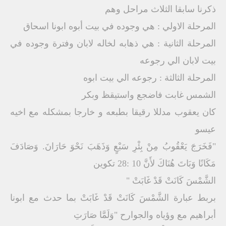
ذكرنا سابقا الثلاث مراحل وهم
المرحلة الاولي : هي وجوده في بيت أبوه ابونا اسحاق
المرحلة الثانية : هي ذهابه لخاله لابان وفترة وجوده في
بيت لابان الي رجوعه
المرحلة الثالثة : رجوعه الي بيت ابوه
الشمس غابت فاضجع واستيقظ وبكر
كان يعقوب مدللا رقيقا بطبعه و خارجا بمشكله مع اخيه
عيسو
"فَخَرَجَ يَعْقُوبُ مِنْ بِئْرِ سَبْعٍ وَذَهَبَ نَحْوَ حَارَانَ. وَصَادَفَ
مَكَانًا وَبَاتَ هُنَاكَ لأَنَّ 10 :28 تكوين
الشَّمْسَ كَانَتْ قَدْ غَابَتْ "
بربط عبارة الشَّمْسَ كَانَتْ قَدْ غَابَتْ بما حدث مع ابونا
أبراهيم مع وؤياه والجوارح "وَلَمَّا صَارَتِ