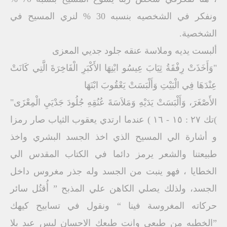
ونفكر في الشخصيه بنسبه 30 % لنري المسيح في
الشخصية.
ألبست يديه وملاسة عنقه جلود جديي المعزى
"وَأَخَذَتْ رِفْقَةُ ثِيَابَ عِيسُو ابْنِهَا الأَكْبَرِ الْفَاخِرَةَ الَّتِي كَانَتْ
عِنْدَهَا فِي الْبَيْتِ وَأَلْبَسَتْ يَعْقُوبَ ابْنَهَا
الأَصْغَرَ، وَأَلْبَسَتْ يَدَيْهِ وَمَلاَسَةَ عُنُقِهِ جُلُودَ جَدْيَيِ الْمِعْزَى"
)تك ٢٧ : ١٥ - ١٦ ) عندما ارتدي يعقوب الثياب صار رمزا
و أشارة الي المسيح الذي اخذ الجسد البشري واخذ
طبيعتنا والشعر يرمز دائما في الكتاب المقدس الي
الخطايا ، فهو ينبت من الجسد وله جذر مغروس داخل
الجسد، ولذلك يصلي الكاهن علي المذبح ” أُقتُل سائر
حركاته المغروسة فينا “ ونقول في تسابيح كيهك
”الخطيه من طبعى وانت طبعك الاحسان ليس عبد بلا