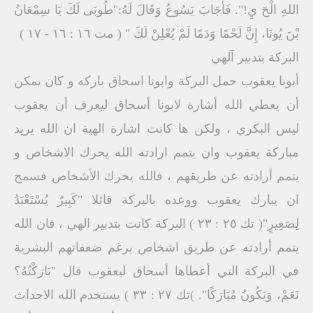
اللهِ الْحَ يِ!". فَأجَابَ يَسُوعُ وَقَالَ لَهُ:"طُوبَى لَكَ يَا سِمْعَانُ
بْنَ يُونَا، إِنَّ لَحْمًا وَدَمًا لَمْ يُعْلِنْ لَكَ " ( مت ١٦ : ١٦ - ١٧ )
البركة بتدبير آلهي
أبونا يعقوب حمل البركة وابونا اسحاق باركه و كان يمكن
أن يعطي الله أشارة لابونا أسحاق ليعرف أن يعقوب
ليس البكري ، ولكن ها كانت اشارة الهية ان الله يريد
مباركة يعقوب وان يتمم ارادته الله يحرك الاشخاص و
يتمم أرادته عن طريقهم ، فالله يحرك الأشخاص فسمح
ان يبارك يعقوب ووعده بالبركة قائلا "كَبِيرٌ يُسْتَعْبَدُ
لِصَغِيرٍ"( تك ٢٥ : ٢٣ ) البركة كانت بتدبير الهي ، فان الله
يتمم أرادته عن طريق اشخاص برغم ضعفاتهم البشرية
في البركة التي أعطاها أسحاق ليعقوب قال "بَارَكْتُهُ؟
نَعَمْ، وَيَكُونُ مُبَارَكًا". )تك ٢٧ : ٣٣ ) يستخدم الله الاحداث