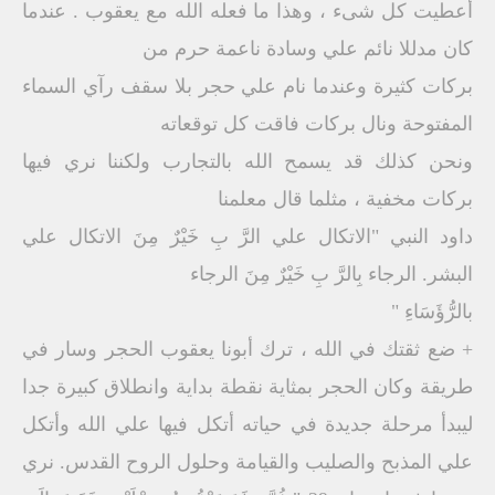
أعطيت كل شىء ، وهذا ما فعله الله مع يعقوب . عندما
كان مدللا نائم علي وسادة ناعمة حرم من
بركات كثيرة وعندما نام علي حجر بلا سقف رآي السماء
المفتوحة ونال بركات فاقت كل توقعاته
ونحن كذلك قد يسمح الله بالتجارب ولكننا نري فيها
بركات مخفية ، مثلما قال معلمنا
داود النبي "الاتكال علي الرَّ بِ خَيْرٌ مِنَ الاتكال علي
البشر. الرجاء بِالرَّ بِ خَيْرٌ مِنَ الرجاء
بالرُّؤَسَاءِ "
+ ضع ثقتك في الله ، ترك أبونا يعقوب الحجر وسار في
طريقة وكان الحجر بمثاية نقطة بداية وانطلاق كبيرة جدا
ليبدأ مرحلة جديدة في حياته أتكل فيها علي الله وأتكل
علي المذبح والصليب والقيامة وحلول الروح القدس. نري