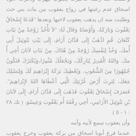
اسحاق عدم رغبتها في زواج يعقوب من بنات بني حث
وطلبت منه ان يذهب يعقوب لاخيها وبعدها "فَدَعَا إِسْحَاقُ
يَعْقُوبَ وَبَارَكَهُ، وَأَوْصَاهُ وَقَالَ لَهُ: "لاَ تَأْخُذْ زَوْجَةً مِنْ بَنَاتِ
كَنْعَانَ. قُمِ اذْهَبْ إِلَى فَدَّانَ أَرَامَ، إِلَى بَيْتِ بَتُوئِيلَ أَبِي
أُمكَ، وَخُذْ لِنَفْسِكَ زَوْجَةً مِنْ هُنَاكَ، مِنْ بَنَاتِ لاَبَانَ أَخِي أُ
مكَ. وَاللهُ الْقَدِيرُ يُبَارِكُكَ، وَيَجْعَلُكَ مُثْمِرًا،وَيُكَثرُكَ فَتَكُونُ
جُمْهُورًا مِنَ الشُّعُوبِ. وَيُعْطِيكَ بَرَكَةَ إِبْرَاهِيمَ لَكَ وَلِنَسْلِكَ
مَعَكَ، لِتَرِثَ أَرْضَ غُرْبَتِكَ الَّتِي أَعْطَاهَا اللهُ لإِبْرَاهِيمَ".
فَصَرَفَ إِسْحَاقُ يَعْقُوبَ فَذَهَبَ إِلَى فَدَّانَ أَرَامَ، إِلَى لاَبَانَ
بْنِ بَتُوئِيلَ الأَرَامِيِ، أَخِي رِفْقَةَ أُم يَعْقُوبَ وَعِيسُوَ. ( تك ٢٨
: ١ - ٥ )
وأن يعقوب سمع لأبيه وأمه
عندما فرغ أبونا اسحاق من بركة يعقوب وخرج يعقوب