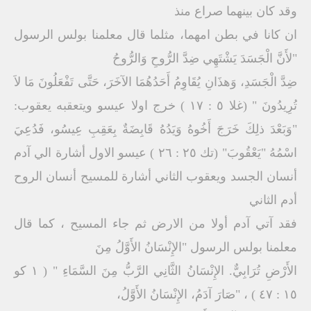
وقد كان بينهما صراع منذ
ان كانا في بطن امهما، مثلما قال معلمنا بولس الرسول
"لأَنَّ الْجَسَدَ يَشْتَهِي ضِدَّ الرُّوحِ وَالرُّوحُ
ضِدَّ الْجَسَدِ، وَهذَانِ يُقَاوِمُ أَحَدُهُمَا الآخَرَ، حَتَّى تَفْعَلُونَ مَا لاَ
تُرِيدُونَ " (غلا ٥ : ١٧ ) خرج اولا عيسو ويتعقبه يعقوب:
"وَبَعْدَ ذلِكَ خَرَجَ أَخُوهُ وَيَدُهُ قَابِضَةٌ بِعَقِبِ عِيسُو، فَدُعِيَ
اسْمُهُ "يَعْقُوبَ" (تك ٢٥ : ٢٦ ) عيسو الاول أشارة الي آدم
أنسان الجسد ويعقوب الثاني أشارة للمسيح أنسان الروح
أدم الثاني
فقد آتي آدم أولا من الارض ثم جاء المسيح ، كما قال
معلمنا بولس الرسول "الإِنْسَانُ الأَوَّلُ مِنَ
الأَرْضِ تُرَابِيٌّ. الإِنْسَانُ الثَّانِي الرَّبُّ مِنَ السَّمَاءِ " ( ١ كو
١٥ : ٤٧ ) ، "صَارَ آدَمُ، الإِنْسَانُ الأَوَّلُ،