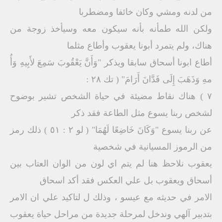
من لدنه ومشي وكان خائفا ومضطربا
ولكن الله طمأنه بأنه سيكون معه وسيأخذ زوجة من
هناك، ولم يتمرد أبونا يعقوب وأطاع مثلما
أطاع ابونا أسحاق سابقا ويذكر "وَأَنَّ يَعْقُوبَ سَمِعَ لأَبِيهِ وَأُ
مهِ وَذَهَبَ إِلَى فَدَّانَ أَرَامَ" ( تك ٢٨ :
٧ ) هناك نقاط مضيئة في حياة الشخص تشير بوضوح
لشخص ربنا يسوع مثل الطاعة فقد ذكر
عن ربنا يسوع "وَكَانَ خَاضِعًا لَهُمَا" ( لو ٢ : ٥١ ) ذلك رمز
من الرموز المسيانية في شخصية
يعقوب نلاحظ هنا لم يتم اي لون من الوان العتاب بين
أسحاق ويعقوب بل علي العكس فقد أكد اسحاق
الامر في حديثه مع عيسو ، وذلك ل لتاكيد علي ان الامر
بتدبير آلهي وندخل لمرحلة جديدة من مراحل حياة يعقوب