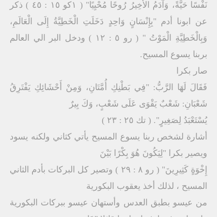
نَفْسًا حَيَّةً، وَآدَمُ الأَخِيرُ رُوحًا مُحْيِيًا" ( ١كو ١٥ : ٤٥ ) ذكر
عن ابونا أدم "بِإِنْسَانٍ وَاحِدٍ دَخَلَتِ الْخَطِيَّةُ إِلَى الْعَالَمِ،
وَبِالْخَطِيَّةِ الْمَوْتُ " ( رو ٥ : ١٢ ) ودخل البر الي العالم
بربنا يسوع المسيح.
صار بكرا
فَقَالَ لَهَا الرَّبُّ: "فِي بَطْنِكِ أُمَّتَانِ، وَمِنْ أَحْشَائِكِ يَفْتَرِقُ
شَعْبَانِ: شَعْبٌ يَقْوَى عَلَى شَعْبٍ، وَكَ بِيرٌ
يُسْتَعْبَدُ لِصَغِيرٍ". ( تك ٢٥ : ٢٣ )
أشارة لشخص ربنا يسوع المسيح يأتي كثاني ولكنه يسود
ويصير بكرا "لِيَكُونَ هُوَ بِكْرًا بَيْنَ
إِخْوَةٍ كَثِيرِينَ" ( رو ٨ : ٢٩ ) وتصير كل البركات بأدم الثاني
المسيح ، لذلك أخذ يعقوب البكورية
من عيسو بطبق العدس وأستهان عيسو ببركات البكورية