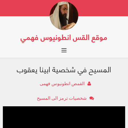
موقع القس انطونيوس فهمي
Toggle navigation
المسيح في شخصية ابينا يعقوب
القمص انطونيوس فهمى
شخصيات ترمز الى المسيح