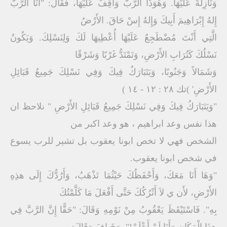
وَنَازِلَةٌ عَلَيْهَا. وَهُوَذَا الرَّبُّ وَاقِفٌ عَلَيْهَا، فَقَالَ: "أَنَا الرَّبُّ
إِلهُ إِبْرَاهِيمَ أَبِيكَ وَإِلهُ إِسْ حَاقَ. الأَرْضُ
الَّتِي أَنْتَ مُضْطَجِعٌ عَلَيْهَا أُعْطِيهَا لَكَ وَلِنَسْلِكَ. وَيَكُونُ
نَسْلُكَ كَتُرَابِ الأَرْضِ، وَتَمْتَدُّ غَرْبًا وَشَرْقًا
وَشَمَالاً وَجَنُوبًا، وَيَتَبَارَكُ فِيكَ وَفِي نَسْلِكَ جَمِيعُ قَبَائِلِ
الأَرْضِ' )تك ٢٨ : ١٢ - ١٤ )
"وَيَتَبَارَكُ فِيكَ وَفِي نَسْلِكَ جَمِيعُ قَبَائِلِ الأَرْضِ " نلاحظ ان
هذا نفس وعد ابراهيم ، هو وعد اكبر من
الشخص فهي لا تخص ابونا يعقوب بل تشير للرب يسوع
في شخص ابونا يعقوب.
"وَهَا أَنَا مَعَكَ، وَأَحْفَظُكَ حَيْثُمَا تَذْهَبُ، وَأَرُدُّكَ إِلَى هذِهِ
الأَرْضِ، لأَن ي لاَ أَتْرُكُكَ حَتَّى أَفْعَلَ مَا كَلَّمْتُكَ
بِهِ". فَاسْتَيْقَظَ يَعْقُوبُ مِنْ نَوْمِهِ وَقَالَ: "حَقًّا إِنَّ الرَّبَّ فِي