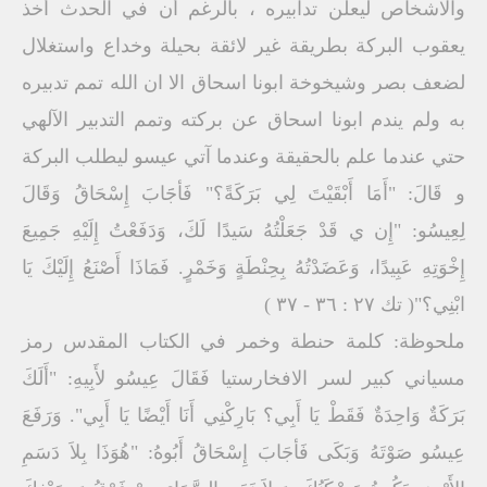
والاشخاص ليعلن تدابيره ، بالرغم أن في الحدث أخذ
يعقوب البركة بطريقة غير لائقة بحيلة وخداع واستغلال
لضعف بصر وشيخوخة ابونا اسحاق الا ان الله تمم تدبيره
به ولم يندم ابونا اسحاق عن بركته وتمم التدبير الآلهي
حتي عندما علم بالحقيقة وعندما آتي عيسو ليطلب البركة
و قَالَ: "أَمَا أَبْقَيْتَ لِي بَرَكَةً؟" فَأجََابَ إِسْحَاقُ وَقَالَ
لِعِيسُو: "إِن ي قَدْ جَعَلْتُهُ سَيدًا لَكَ، وَدَفَعْتُ إِلَيْهِ جَمِيعَ
إِخْوَتِهِ عَبِيدًا، وَعَضَدْتُهُ بِحِنْطَةٍ وَخَمْرٍ. فَمَاذَا أَصْنَعُ إِلَيْكَ يَا
ابْنِي؟"( تك ٢٧ : ٣٦ - ٣٧ )
ملحوظة: كلمة حنطة وخمر في الكتاب المقدس رمز
مسياني كبير لسر الافخارستيا فَقَالَ عِيسُو لأَبِيهِ: "أَلَكَ
بَرَكَةٌ وَاحِدَةٌ فَقَطْ يَا أَبِي؟ بَارِكْنِي أَنَا أَيْضًا يَا أَبِي". وَرَفَعَ
عِيسُو صَوْتَهُ وَبَكَى فَأجَابَ إِسْحَاقُ أَبُوهُ: "هُوَذَا بِلاَ دَسَمِ