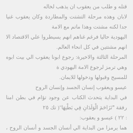
قتله و طلب من يعقوب ان يذهب لخاله
لابان وهذه مرحلة التشتت والمطاردة وكان يعقوب غنيا
جدا لكنه مشتت وهذا ماتم مع الامة
اليهودية حاليا فرغم غناهم انهم يسيطروا علي الاقتصاد الا
انهم مشتتين في كل انحاء العالم.
المرحلة الثالثة والاخيرة: رجوع ابونا يعقوب الي بيت ابوه
وهي ترمز لرجوع الامة اليهودي ة
للمسيح وقبولها ودخولها للايمان.
عيسو ويعقوب إنسان الجسد وإنسان الروح
في البداية يتحدث الكتاب عن وجود تؤام في بطن امنا
رفقة "َتَزَاحَمَ الْوَلَدَانِ فِي بَطْنِهَا"( تك ٢٥
: ٢٢ ) عيسو و يعقوب:
هما يرمزا من البداية الي أنسان الجسد و أنسان الروح ،