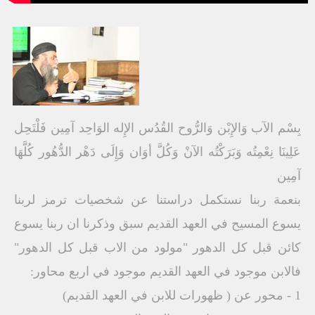
بِسْم الآب وَالإِبْن وَالرُّوح القُدُس الإِله الوَاحِد آمِين فَلْتَحِل
عَلِينَا نِعْمِتُه وَبَرَكْتُه الآنْ وَكُلَّ أوَان وَإِلَى دَهْر الدُّهُور كُلَّهَا
آمِين
بنعمة ربنا نستكمل دراستنا عن شخصيات ترمز لربنا
يسوع المسيح في العهد القديم سبق وذكرنا ان ربنا يسوع
كائن قبل كل الدهور "مولود من الاب قبل كل الدهور"
فالابن موجود في العهد القديم موجود في اربع محاور:
1 - محور عن ( ظهورات للابن في العهد القديم)