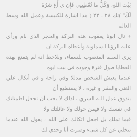
بَيْتَ اللهِ، وَكُلُّ مَا تُعْطِينِي فَإِن ي أُعَ شرُهُ
لَكَ" )تك ٢٨ : ٢٢ ( هذا اشارة للكنيسة وعمل الله وسط
العالم
+ نال ابونا يعقوب هذه البركة والحجر الذي نام ورأي
عليه الرؤيا السماوية وأعطاه البركة ان
يري السلم المنصوب للسماء، ونلاحظ انه لم يتمتع بهذه
العطايا طول فترة وجوده في بيت ابوه
عندما يعيش الشخص مدللا وفي راحة و في أتكال علي
الغني والبشر و غيره ، لا يستطيع أن
يتذوق عمل الله السري ، لذلك لا يجب أن تجعل اطمنانك
في نفسك ولا فيمن حولك ولا عائلتك ولا
فيما تملك بل اجعل اتكالك علي الله ، يقول الله عندما
تتخلي عن كل شىء وصرت أنا وحدي لك