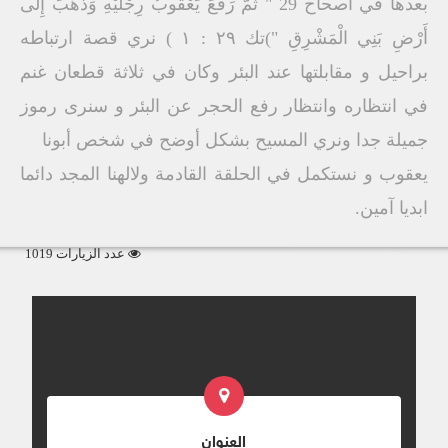
بعدها في اصحاح 29 " ثُمَّ رَفَعَ يَعْقُوبُ رِجْلَيْهِ وَذَهَبَ إِلَى
أَرْضِ بَنِي الْمَشْرِقِ ")تك ٢٩ : ١ ) نري قصة ارتباطه
براحيل و مقابلتها عند البئر وكان في ثلاثة قطعان غنم
في انتظاره وانتظار رفع الحجر عن البئر و سنرى رموز
جميلة جدا ونري المسيح بشكل أوضح في شخص أبونا
يعقوب و نستكمل في الحلقة القادمة ولالهنا المجد دائما
ابديا آمين.
عدد الزيارات 1019
العنوان