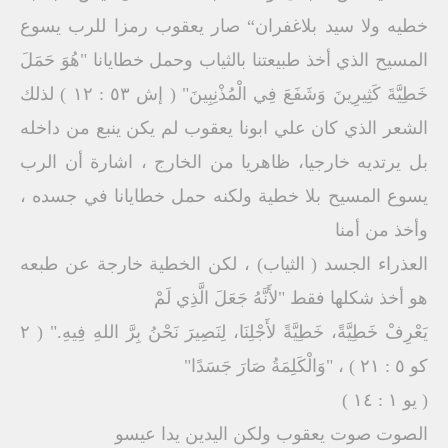
خطيه ولا سيد بلاغفران“ صار يعقوب رمزا للرب يسوع
المسيح الذي أخذ طبيعتنا بالثياب وحمل خطايانا "هُوَ حَمَلَ
خَطِيَّةَ كَثِيرِينَ وَشَفَعَ فِي الْمُذْنِبِينَ" ( إش ٥٣ : ١٢ ) لذلك
الشعر الذي كان علي ابونا يعقوب لم يكن ينبع من داخله
بل يرتديه خارجيا، ظاهريا من الخارج ، اشارة أن الرب
يسوع المسيح بلا خطية ولكنه حمل خطايانا في جسده ،
وأخذ من أمنا
العذراء الجسد ( الثياب) ، لكن الخطية خارجة عن طبعه
هو أخذ شكلها فقط "لأَنَّهُ جَعَلَ الَّذِي لَمْ
يَعْرِفْ خَطِيَّةً، خَطِيَّةً لأَجْلِنَا، لِنَصِيرَ نَحْنُ بِرَّ اللهِ فِيهِ." ( ٢
كو ٥ : ٢١ ) ، "وَالْكَلِمَةُ صَارَ جَسَدًا"
( يو ١ : ١٤ )
الصوت صوت يعقوب ولكن اليدين يدا عيسو