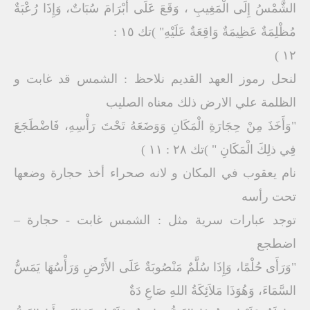
الشَّمْسُ إِلَى الْمَغِيبِ ، وَقَعَ عَلَى أَبْرَامَ سُبَاتٌ، وَإِذَا رُعْبَةٌ
مُظْلِمَةٌ عَظِيمَةٌ وَاقِعَةٌ عَلَيْهِ" )تك ١٥ :
١٢ )
لنحل رموز العهد القديم نلاحظ : الشمس قد غابت و
الظلمة علي الارض ذلك معناه الصليب
"وَأَخَذَ مِنْ حِجَارَةِ الْمَكَانِ وَوَضَعَهُ تَحْتَ رَأْسِهِ، فَاضْطَجَعَ
فِي ذلِكَ الْمَكَانِ " )تك ٢٨ : ١١ )
نام يعقوب في المكان و لانه صحراء أخذ حجارة وضعها
تحت رأسه
توجد عبارات سرية مثل : الشمس غابت - حجارة –
اضطجع
"وَرَأَى حُلْمًا، وَإِذَا سُلَّمٌ مَنْصُوبَةٌ عَلَى الأَرْضِ وَرَأْسُهَا يَمَسُّ
السَّمَاءَ، وَهُوَذَا مَلاَئِكَةُ اللهِ صَاعِ دَةٌ