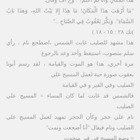
هذَا الْمَكَانِ وَأَنَا لَمْ أَعْلَمْ!". وَخَ افَ وَقَالَ:
"مَا أَرْهَبَ هذَا الْمَكَانَ! مَا هذَا إِلا بَيْتُ اللهِ، وَهذَا بَابُ
السَّمَاءِ". وَبَكَّرَ يَعْقُوبُ فِي الصَّبَاحِ .."
)تك ٢٨ : ١٥ - ١٨ )
هذا مشهد للصليب غابت الشمس ،اضطجع نام ، رأي
سلم منصوب، استيقظ وأخذ وعد بالرجوع
مرة أخري، هذا هو الموت والقيامة ، لقد رسم أبونا
بعقوب صورة حية لعمل المسيح علي
الصليب وفي القبر و في القيامة
فالشمس قد غابت لما كان المساء = المسيح علي
الصليب
نام علي حجر وكأن الحجر تمهيد لعمل المسيح علي
الصليب ونام فيقال "أنا أضجعت ونمت"
= وضع المسيح في قير منحوت