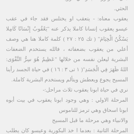
الحثي.
يعقوب معناه: - يتعقب او يختلس فقد جاء في عقب
عيسو يعقوب إنسانا كاملا يذكر عنه "يَعْقُوبُ إِنْسَانًا كَامِلا
يَسْكُنُ الْخِيَامَ" ( تك ٢٥ : ٢٧ ) كلمة كاملا هنا هي وصف
أعلي من يعقوب بضعفاته ، فالله يستخدم الضعفات
البشرية ليعلن نفسه من خلالها "عَظِيمٌ هُوَ سِرُّ التَّقْوَى:
اللهُ ظَهَرَ فِي الْجَسَدِ"( ١ تى ٣ : ١٦ ) في حياة الجسد رأينا
المسيح يجوع ويعطش ويتألم ويستخدم البشرية كاملة.
نري في حياة ابونا يعقوب ثلاث مراحل:-
المرحلة الاولي : وهي وجود ابونا يعقوب في بيت أبوه
ابونا اسحاق وهي ترمز للناموس
والانبياء وهي مرحلة ما قبل المسيح
المرحلة الثانية : بعدما ا خذ البكورية وعيسو كان يطلب