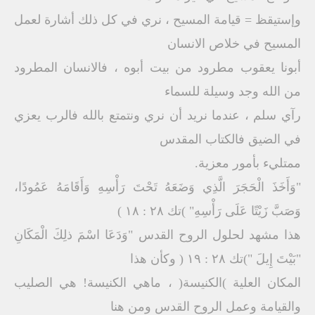
وإستيقظ = قيامة المسيح ، نري في كل ذلك أشارة لعمل
المسيح في خلاص الانسان
أبونا يعقوب مطرود من بيت أبوه ، فالانسان المطرود
من الله وجد وسيلة للسماء
رآي سلم ، عندما نريد أن نري ونتمتع بالله فالرب يعزي
في الضيق فالكتاب المقدس
ممتليء بأمور معزية.
"وَأَخَذَ الْحَجَرَ الَّذِي وَضَعَهُ تَحْتَ رَأْسِهِ وَأَقَامَهُ عَمُودًا،
وَصَبَّ زَيْتًا عَلَى رَأْسِهِ" )تك ٢٨ : ١٨ )
هذا مشهد لحلول الروح القدس "وَدَعَا اسْمَ ذلِكَ الْمَكَانِ
"بَيْتَ إِيلَ ")تك ٢٨ : ١٩ ( وكأن هذا
المكان العلية )الكنيسة( ، ماهي الكنيسة! هي الصليب
والقيامة وعمل الروح القدس ومن هنا