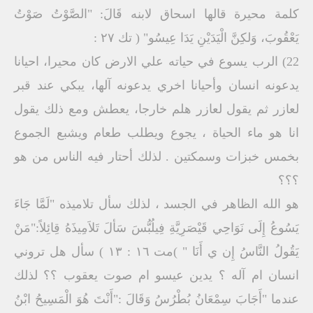
كلمة محيرة قالها اسحاق لابنه قَالَ: "الصَّوْتُ صَوْتُ
يَعْقُوبَ، وَلكِنَّ الْيَدَيْنِ يَدَا عِيسُو" ( تك ٢٧ :
22) الرب يسوع في حياته علي الارض كان محيرا، احيانا
يدعونه انسان وأحيانا اخري يدعونه آلها، يبكي عند قبر
لعازر ثم يقول لعازر هلم خارجا، يعطش ومع ذلك يقول
انا هو ماء الحياة ، يجوع ويطلب طعام ويشبع الجموع
بخمس خبزات وسمكتين . لذلك أحتار فيه الناس من هو
؟؟؟
هو الله الظاهر في الجسد ، لذلك سأل تلاميذه "لَمَّا جَاءَ
يَسُوعُ إِلَى نَوَاحِي قَيْصَرِيَّةِ فِيلُبُّسَ سَألَ تَلاَمِيذَهُ قِائِلاً:"مَنْ
يَقُولُ النَّاسُ إِن ي أَنَا " )مت ١٦ : ١٣ ) سأل هل تروني
انسان ام آله ؟ يدين عيسو ام صوت يعقوب ؟؟ لذلك
عندما "أَجَابَ سِمْعَانُ بُطْرُسُ وَقَالَ :"أَنْتَ هُوَ الْمَسِيحُ ابْنُ