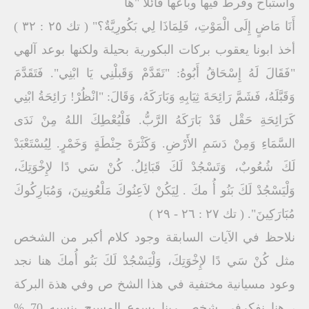
واستباح وفرط فيها وباعها قائلا "هَا
أَنَا مَاضٍ إِلَى الْمَوْتِ، فَلِمَاذَا لِي بَكُورِيَّةٌ؟" ( تك ٢٥ : ٣٢ )
أخذ ابونا يعقوب بركات البكورية بحيلة ولكنها بوعد آلهي
"فَقَالَ لَهُ إِسْحَاقُ أَبُوهُ: "تَقَدَّمْ وَقَبلْنِي يَا ابْنِي". فَتَقَدَّمَ
وَقَبَّلَهُ، فَشَمَّ رَائِحَةَ ثِيَابِهِ وَبَارَكَهُ، وَقَالَ: "انْظُرْ! رَائِحَةُ ابْنِي
كَرَائِحَةِ حَقْل قَدْ بَارَكَهُ الرَّبُّ. فَلْيُعْطِكَ اللهُ مِنْ نَدَى
السَّمَاءِ وَمِنْ دَسَمِ الأَرْضِ. وَكَثْرَةَ حِنْطَةٍ وَخَمْرٍ. لِيُسْتَعْبَدْ
لَكَ شُعُوبٌ، وَتَسْجُدْ لَكَ قَبَائِلُ. كُنْ سَي دًا لإِخْوَتِكَ،
وَلْيَسْجُدْ لَكَ بَنُو أُ مكَ . لِيَكُنْ لاَعِنُوكَ مَلْعُونِينَ، وَمُبَارِكُوكَ
مُبَارَكِينَ". ( تك ٢٧ : ٢٦ - ٢٩ )
نلاحظ في الآيات السابقة وجود كلام أكبر من الشخص
مثل كُنْ سَي دًا لإِخْوَتِكَ، وَلْيَسْجُدْ لَكَ بَنُو أُمكَ هنا نجد
وعود مسيانية مختفية في هذا الشخ ص وفي هذة البركة
، هنا نفكرفي شخص ربنا يسوع المسيح بنسبه 70 %