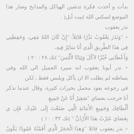
بدأت و أخذت فكرة تدشين الهياكل والمذابح وصار هذا
الموضع لسكني الله )بيت أيل( .
نذر يعقوب
+ "وَنَذَرَ يَعْقُوبُ نَذْرًا قَائِلاً: "إِنْ كَانَ اللهُ مَعِي، وَحَفِظَنِي
فِي هذَا الطَّرِيقِ الَّذِي أَنَا سَائِرٌ فِيهِ،
وَأَعْطَانِي خُبْزًا لآكُلَ وَثِيَابًا لأَلْبَسَ" )تك ٢٨ : ٢٠ )
+ ندر أبونا يعقوب انه سيرد الجميل الي الله وفي
بساطته لم يطلب الا ان يأكل ويلبس فقط ، لكن
في رجوعه يعود محمل بخيرات كثيرة، وقال عندما تذكر
أنا خرجت بعصاي "صَغِيرٌ أَنَا عَنْ جَمِيعِ
أَلْطَافِكَ وَجَمِيعِ الأَمَانَةِ الَّتِي صَنَعْتَ إِلَى عَبْدِكَ. فَإِن ي
بِعَصَايَ عَبَرْتُ هذَا الأُرْدُنَّ " )تك ٣٢ : ١٠ )
+ نذر يعقوب قائلا "وَهذَا الْحَجَرُ الَّذِي أَقَمْتُهُ عَمُودًا يَكُونُ