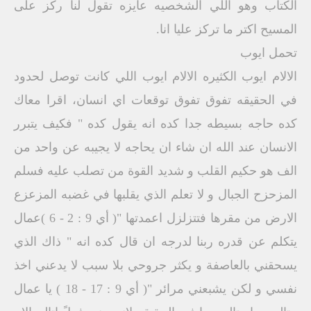
الكتاب وهو اللي الشخصيه عايزه تقول لنا ركز على
المسيح اكتر ما تركز عليا انا.
تحمل ايوب
الالام ايوب الكثيره الالام ايوب اللي كانت توصل لحدود
في الحقيقه تفوق تفوق توقعات اي انسان، اقرا معاك
كده حاجه بسيطه جدا كده انه يقول كده " فكيف يتبرر
الانسان عند الله ان شاء ان يحاجه لا يجيبه عن واحد من
الف هو حكيم القلب و شديد القوة من تصلب عليه فسلم
المزحزح الجبال و لا تعلم الذي يقلبها في غضبه المزعزع
الارض من مقرها فتتزلزل اعمدتها "( أي 9 : 2 - 6 )عمال
يتكلم عن قدره ربنا لدرجه ان قال كده انه " ذاك الذي
يسحقني بالعاصفة و يكثر جروحي بلا سبب لا يدعني اخذ
نفسي و لكن يشبعني مرائر "( أي 9 : 17 - 18 ) يا عمال