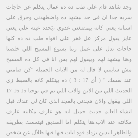
وجد شاهد قام علي طب ده ده عمال يتكلم عن حاجات
سريه جدا ان في حد بيشهد ده واضطهدني وحرق علي
اسنانه يعني كانه بيمضغني عدوي ،يَحدد عينه علي يعني
عايز يقول مركز عل فغر على افواه طب ده ده كلها
حاجات تدل على عمل ربنا يسوع المسيح اللي خلصنا
وهنا بيشهد لهم وبيقول لهم بس انا في كل ده المسيح
مش سايبني لا قال له من الايات الجميله "كن ضامني
عند نفسك " ( أي 17 : 3 ) ده بيتكلم كانه بالضبط زي
الحديث اللي بين الابن والاب اللي تم في يوحنا 15 16 17
اللي بيقول والان مَجدني بالمجد الذي كان لي عندك قبل
انشاء العالم حديث جميل انه هو عارف مكانته عارف
مكانته عند الاب.هنا يتكلم اما الصديق فيتمسك بطريقه
والطاهر اليدين يزداد قوه ايات فيها فيها ظلاًل عن شخص