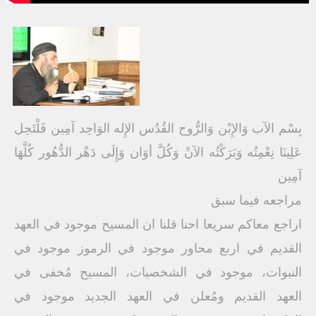
بِسْم الآب وَالإِبْن وَالرُّوح القُدُس الإِله الوَاحِد آمِين فَلْتَحِل
عَلِينَا نِعْمِتُه وَبَرَكْتُه الآنْ وَكُلَّ أوَان وَإِلَى دَهْر الدُّهُور كُلَّهَا
آمِين
مراجعه فيما سبق
اراجع معاكم سريعا احنا قلنا ان المسيح موجود في العهد
القديم في اربع محاور موجود في الرموز موجود في
النبوات، موجود في الشخصيات، المسيح مُخفى في
العهد القديم ومُعلن في العهد الجديد موجود في