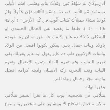
أَتَانٍ.وَكَانَ لَهُ سَبْعَةُ بَنينَ وَثَلاًثُ بنَاتٍ.وَسّْمى اسْمَ الأُولَى
يَميمَةَ،وَاسْمَ الثَّانية قَصيعَةَ، وَاسْمَ الثَّالثَة قَرْنَ هَفُّوكَ.وَلمْ
تُوجَدْ نيسَاءٌ جميلاًتٌ كَبَنَات أَيُّوبَ في كُل الأَرْض " ( أي 42
:10 - 15 ). طبعا ما يقصد بس الجمال الجسدي او
الشكلي لا لا لا ده عايز يكلمك عن عن انه ان ربنا عوضه
باولاد وبنات جمال يعني يمكن يكونوا افضل من الولاد
والبنات الاولانيين طب ده عايز يقول ايه عايز يقوللك بقى
ثمره الصليب وثم ثمره الفداء وثمره الاحتمال وثمره
الثبات وقت التجربه زكه الانسان واديته كرامه افضل
واديته مجَد وجمال وبِهاء اكثر.
وفي النهاية
هتلًاقي في شخصيه ايوب كل ما تقرا السفر هتلًاقي
يمكن مافيش اصحاح الا وبيشاور على شخص ربنا يسوع