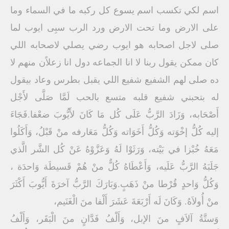
اسم لكي تكسب اسم يسوع كل ركبه ما في السماء وما
على الارض وما تحت الارض ورد الرب سبِى ايوب لما
صلى لاجل اصحابه هو ايوب رضي يصلي لاصحابه اللي
كان ممكن يقول ربنا لا انا الجماعه دول انا زعلاًن منهم لا
ده صلى لهم الشفيع شفيع اللي يقبل بطرس وعاد بيقول
له بتحبني شفيع قلبه متسع بالحب لَمَّا صَلَّى لأَجْل
أَصْحَابه، وَزَادَ الرَّبُّ عَلَى كُل مَا كَانَ لأَيُّوبَ ضعْفا.فَجَاءَ
إليه كُلُّ إخْوَته وَكُلُّ أَخَوَاته وَكُلُّ مَعَارفه منْ قَبْلُ، وَأَكَلُوا
مَعَهُ خُبْزا في بَيْته، وَرَثَوْا لَهُ وَعَزَّوْهُ عَنْ كُل الشَّر الَّذي
جَلَبَهُ الرَّبُّ عَلَيه، وَأَعْطَاهُ كُلٌّ منْ هُمْ قَسيطَة وَاحدَة ،
وَكُلُّ وَاحدٍ قُرْطا منْ ذَهَبٍ.وَبَارَكَ الرَّبُّ آخرَةَ أَيُّوبَ أَكْثَرَ
منْ أُولاَهُ. وَكَانَ لَه أَرْبَعَةَ عَشَرَ أَلْفا منَ الْغَنَيم،
وَستَّةُ آلاَفٍ منَ الإبل، وَأَلْفُ فَدَّانٍ منَ الْبَقَر، وَأَلْفُ