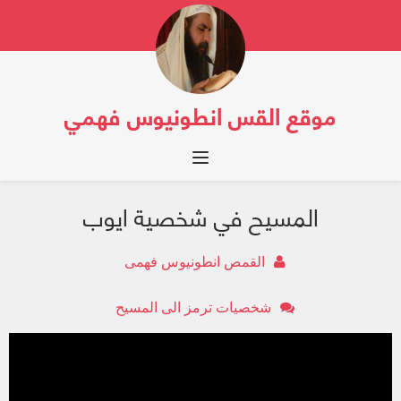
موقع القس انطونيوس فهمي
Toggle navigation
المسيح في شخصية ايوب
القمص انطونيوس فهمى
شخصيات ترمز الى المسيح