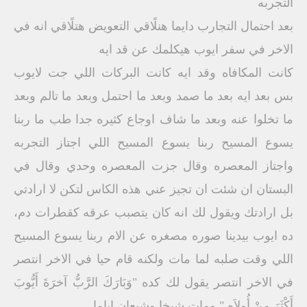
التجربه
بعد احتمال التجارب دايما هنلًاقي التعويض هتلًاقي انه في
الاخر في سفر ايوب هيكلمك عن قد ايه
كانت المكافاه وقد ايه كانت البركات اللي جت لايوب
بس بعد ايه بعد ما صمد وبعد ما احتمل وبعد ما تالم وبعد
ما تخلوا عنه وبعد ما شاف اوجاع كثيره جدا طب ما ربنا
يسوع المسيح ربنا يسوع المسيح اللي اجتاز التجربه
واجتاز المعصره وقال جزت المعصره وحدي وقال في
البستان ان شئت ان تجيز عني هذه الكاس لتكن لا ارادتي
بل ارادتك ويقول لك انه كان يتصبب عرقه كقطرات دم،
ده ايوب بيدينا صوره مصغره عن الام ربنا يسوع المسيح
اللي وقت صلبه لما مات ولكنه قام حيا في الاخر انتصر
في الاخر انتصر يقول لك كده "وَبَارَكَ الرَّبُّ آخرَةَ أَيُّوبَ
أَكْثَرَ منْ أُولاَه " ومات شيخا وشبعان اياما .