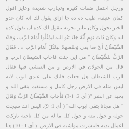
ورجل احتمل ضقات كثيره وتجارب شديدة وعايز اقول
كمان عنيفه، طيب ده ده جا ازاي يقول لك انه كان عدو
الخير يجول وكان عايز يجربه ييقول لك كده ان يقول كده
انه وَكَانَ ذَاتَ يَوْمٍ أَنَّهُ جَاءَ بَنُو الله ليمْثُلُوا أَمَامَ الرَّب، وَجَاءَ
الشَّيْطَانُ أَيْ ضا يفي وَسْطهمْ ليمْثُلَ أَمَامَ الرَّب « : فَقَالَ
الرَّبُّ للشَّيْطَان " من اين جئت فاجاب الشيطان الرب و
قال من الجولان في الارض و من التمشي فيها فقال
الرب للشيطان هل جعلت قلبك على عبدي ايوب لانه
ليس مثله في الارض رجل كامل و مستقيم يتقي الله و
يحيد عن الشر "( أى 2: 1-3) فَأَجَابَ الشَّيْطَانُ الرَّبَّ وَقَالَ
" هل مجانا يتقي ايوب الله" ( أى 1: 9). اليس انك سيجت
حوله و حول بيته و حول كل ما له من كل ناحية باركت
اعمال يديه فانتشرت مواشيه في الارض. ( أى 1 : 10) هنا