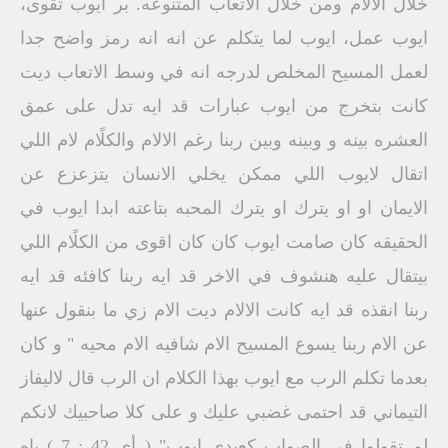
خلًال الالام ومن خلاًل الاتعاب المتنوعه. بر ايوب تقوى،
ايوب عمل، ايوب لما يتكلم عن انه انه رمز واضح جدا
لعمل المسيح المخلص لدرجه انه في وسط الاتعاب ديت
كانت بتخرج من ايوب عبارات قد ايه تدل على عمق
العشره بينه و وبينه وبين ربنا رغم الالام والكلًام لام اللي
اتقال لايوب اللي ممكن يخلي الانسان يتزعزع عن
الايمان او او يترك او يترك المحبه بتاعته ابدا ايوب في
الحقيقه كان صامت ايوب كان كان اقوى من الكلًام اللي
بيتقال عليه هنشوف في الاخر قد ايه ربنا كافئه قد ايه
ربنا انقذه قد ايه كانت الالام ديت الام زي ما بنقول عنها
عن الام ربنا يسوع المسيح الام شافيه الام محيه " و كان
بعدما تكلم الرب مع ايوب بهذا الكلام ان الرب قال لاليفاز
التيماني قد احتمى غضبي عليك و على كلا صاحبيك لانكم
لم تقولوا في الصواب كعبدي ايوب" ( أي 42 : 7 ) ياه