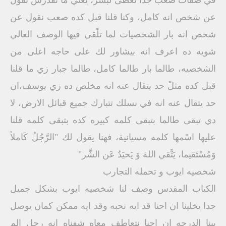
في صفات صعب جدا تعطى لبشر، يعني ما نقدرش نقول
عن شخص انه كامل، وكنا قلنا قبل كده صعب نقول عن
شخص انه بار الشخصيات لما تلًقي فيها الوصف العالي
شويه ده اعرف انه بيشاور لك على حاجه اعلى من
الشخصيه، طالما بار طالما كامل، طالما جبار زي ما قلنا
قبل كده مثلً حد يتقال عنه انه مخلص ده زي يوسف،ان
حد يتقال عنه انه في نسلك تتبارك جميع قبائل الارض، لا
دي تبقى طالما بتبقى كلمه كبيره كده بتبقى كلمه قلنا
عليها اسْمها كلمه مسيانية، فهنا يقول لك "الرَّجُلُ كَاملاً
وَمُسْتَقيما، يَتَّقي اللهَ وَ يَحيَدُ عَن الشَّر"
شخصيه ايوب و تحمله التجارب
الكتاب المقدس وصف لنا شخصيه ايوب بشكل جميل
جدا يخلينا ان احنا قد ايه نحبه وقد ايه ممكن كمان يوصل
بينا الدرجه ان احنا نتعاطف معاه شفناه انه رجل الم