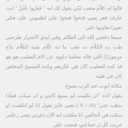
قالوا له كلاًم متعب لكن يقول لك ايه " فَغَرُوا عَلَيَّ " انت
عارف فغر يعني فتحوا فتحوا علي لطموني على فكي
تعييرا تعاونوا علي
جميعا دفعني الله الى الظالم وفي ايدي الاشرار طرحني
طب ده الكلًام ده طب ما ده كلًام شبه الكلًام بتاع
مزمور22 اللي قاله معلمنا داوود عن الام الصليب هو هو
قد كده الصليب كان في فكرهم وكده المسيح المخلص
كان في قلبه.
مكانة ايوب عند الرب يسوع
يقول كده "ان تكلمت لم تمتنع كابتي و ان سكت فماذا
يذهب عني" (16 : 6 ) يعني عايز يقول انا لو اتكلمت او
سكت في الحالتين انا مكتئب انه الان دقرني يعني زعلني
خربت كل ل جماعتي قبضت علي