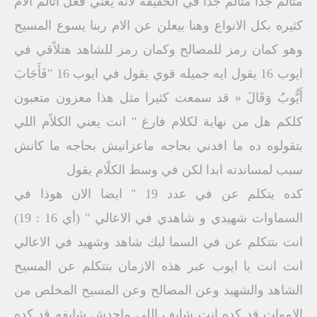
متالم جدا متالم جدا في الحقيقه لانه يعني فعلً اتالم الام
كثيره بكل الانواع وهنا بيعلن عن الام ربنا يسوع المسيح
وهو كمان رمز للمصالح وكمان رمز للشاهد هتلاًقي في
ايوب 16 يقول ايه جميله قوي يقول في ايوب 16 "فَأَجَابَ
أَيُّوبُ وَقَالَ « قد سمعت كثيرا مثل هذا معزون متعبون
كلكم هل من نهاية لكلام فارغ " انت يعني الكلاًم اللي
بتقولوه ده ما افدني بحاجه ماعزانيش بحاجه ما كانش
سبب لمساندته ابدا لكن في وسط الكلًام يقول
كده يتكلم عن في عدد 19 " ايضا الان هوذا في
السماوات شهيدي و شاهدي في الاعالي " (أي 16 : 19)
انت بتتكلم عن في السما ليك شاهد وشهيد في الاعالي
انت انت يا ايوب عبر هذه الازمان بتتكلم عن المسيح
الشاهد والشهيد وعن المصالح وعن المسيح المخلص من
الاموات قد كده انت شايف اللي ماحدش شايفه قد كده