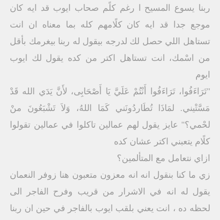
ربنا يسوع المسيح ا رغم كلًم صحاب ايوب قد ايه كان
موجع جدا قد ايه كان كلًامهم كله بما معناه ان انت
تستاهل اللي حصل لك لدرجه بيقول له ربنا بيغرمك بأقل
من اسْمك، انت تستاهل اكتر من كده يقول لك ايوب
ايوم
"تَرَاءَفُوا، تَرَاءَفُوا أَنْتُمْ عَلَيَّ يَا أَصْحَابِى، لأَنَّ يَدَي الله قَدْ
مَسَّتْيني. لمَاذَا تُطَاردُونَني كَمَا اللهُ، وَلاَ تَشْبَعُونَ منْ
لحْمي؟" عايز يقول لهم عمالين تاكلوا في عمالين تقولوا
كلًام يتعبني اكتر عشان كده
ازاي نتعامل مع المتألمين؟
زي ما كنا بنقول انه انه معزون متعبون هنا زوفر النعمان
يقول له انه في الاشرار من قريب وفرح الفاجر الى
لحظه ده ، انت يعني بلقب ايوب بالفاجر في حين ان ربنا