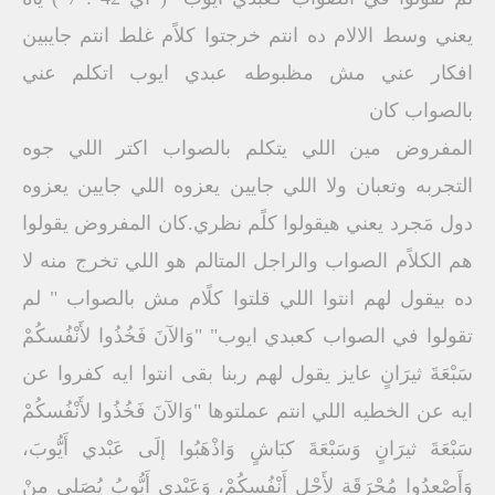
يعني وسط الالام ده انتم خرجتوا كلاًم غلط انتم جايبين
افكار عني مش مظبوطه عبدي ايوب اتكلم عني
بالصواب كان
المفروض مين اللي يتكلم بالصواب اكتر اللي جوه
التجربه وتعبان ولا اللي جايين يعزوه اللي جايين يعزوه
دول مَجرد يعني هيقولوا كلًم نظري.كان المفروض يقولوا
هم الكلاًم الصواب والراجل المتالم هو اللي تخرج منه لا
ده بيقول لهم انتوا اللي قلتوا كلًام مش بالصواب " لم
تقولوا في الصواب كعبدي ايوب" "وَالآنَ فَخُذُوا لأَنْفُسكُمْ
سَبْعَةَ ثيرَانٍ عايز يقول لهم ربنا بقى انتوا ايه كفروا عن
ايه عن الخطيه اللي انتم عملتوها "وَالآنَ فَخُذُوا لأَنْفُسكُمْ
سَبْعَةَ ثيرَانٍ وَسَبْعَةَ كبَاشٍ وَاذْهَبُوا إلَى عَبْدي أَيُّوبَ،
وَأَصْعدُوا مُحْرَقَة لأَجْل أَنْفُسكُمْ، وَعَبْدي أَيُّوبُ يُصَلي منْ