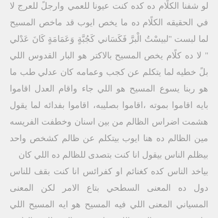
لو شفنا الكلًام ده كده كنت عيونا للعمي وارجلً للعرج لا
في الحقيقه الكلًام ده ما يخص ايوب قد ماخص المسيح
لما لبست "لبيسْتُ الْبرَّ فَكَسَاني كَجُبَّةٍ وَعَمَامَةٍ كَانَ عَدْلي
" لا ده كلًام يخص المسيح بالاكتر هو البار القدوس اللي
بلً خطيه لما يتكلم عن كجب وعمامه كان عدلي طب ما
هو ربنا يسوع المسيح هو اللي جاء واقام العدل اقاموا
بايه اقاموا بموته ،اقاموا بصليبه، اقاموا بفدائه لما يقول
هشمت اضراس الظالم من بين اسنان وخطفت الفريسه
مين الظالم ده هنا ايوب بيتكلم عن ظالم كشخص واحد
بيظلم الناس بيقول انا كنت بتصدى للظالم ده اللي كان
بياخد الناس كده كغنائم او كفرائس انا كنت بقف للناس
دول ده المعنى السطحي بتاع الامر لكن المعنى
المسياني المعنى اللي فيه المسيح هو ايه المسيح اللي