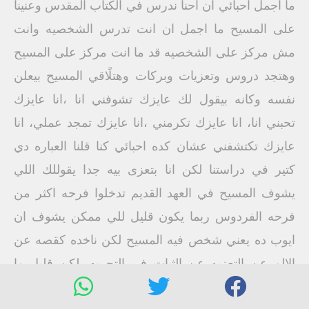
ما اجمل احبائي ان احنا ندرس في الكتاب المقدس وعنينا
على المسيح ما اجمل ان انت تدرس الشخصيه وانت
مش مركز على الشخصيه قد ما انت مركز على المسيح
وهتجد دروس وتعزيات وبركات وهتلًاقي المسيح بيعلن
نفسه وكانه بيقول لك عايزك تشوفني انا ،انا عايزك
تحبني انا، انا عايزك تكرمني ،انا عايزك تمجد عملي، انا
عايزك تكتشفني عشان كده احبائي كنا قلنا العباره دي
كتير في دراستنا لكن انا بتعزى بيه جدا يقوللك اللي
يشوف المسيح في العهد القديم تدخلوا فرحه اكثر من
فرحه الفردوس ربما يكون قليل للي ممكن يشوف ان
ايوب ده يعني شخص فيه المسيح لكن ناخده كقصه عن
الالم عن التعزيه عن الثبات في التجربه، لكن قليل ما
ناخد ايوب مع المسيح لا ايوب هو سر من اسرار المسيح