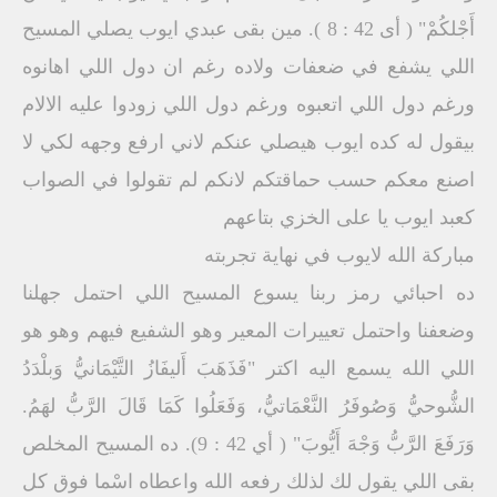
أَجْلكُمْ" ( أى 42 : 8 ). مين بقى عبدي ايوب يصلي المسيح
اللي يشفع في ضعفات ولاده رغم ان دول اللي اهانوه
ورغم دول اللي اتعبوه ورغم دول اللي زودوا عليه الالام
بيقول له كده ايوب هيصلي عنكم لاني ارفع وجهه لكي لا
اصنع معكم حسب حماقتكم لانكم لم تقولوا في الصواب
كعبد ايوب يا على الخزي بتاعهم
مباركة الله لايوب في نهاية تجربته
ده احبائي رمز ربنا يسوع المسيح اللي احتمل جهلنا
وضعفنا واحتمل تعييرات المعير وهو الشفيع فيهم وهو هو
اللي الله يسمع اليه اكتر "فَذَهَبَ أَليفَازُ التَّيْمَانيُّ وَبلْدَدُ
الشُّوحيُّ وَصُوفَرُ النَّعْمَاتيُّ، وَفَعَلُوا كَمَا قَالَ الرَّبُّ لهَمُ.
وَرَفَعَ الرَّبُّ وَجْهَ أَيُّوبَ" ( أي 42 : 9). ده المسيح المخلص
بقى اللي يقول لك لذلك رفعه الله واعطاه اسْما فوق كل