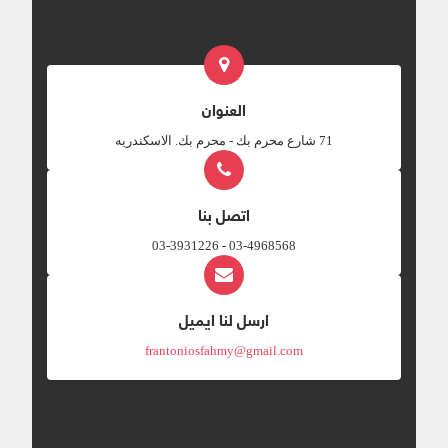
العنوان
‎71 شارع محرم بك - محرم بك. الاسكندريه
اتصل بنا
03-4968568 - 03-3931226
ارسل لنا ايميل
frantoniosfahmy@gmail.com