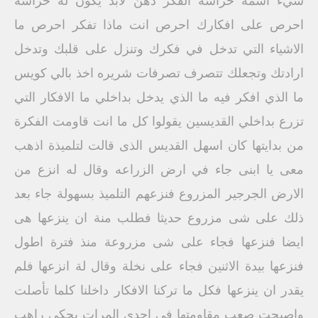
شيء اسمه حراسه الفكر ذهن لابد يكون له حراسه
احرص على افكارك احرص انت ماذا تفكر احرص ما
الاشياء التي تدخل في فكرك وتنزل على قلبك وتدخل
ارادتك وتجعلك تتصرف تصرفات شريره اخذ بالي كويس
ما الذي افكر فيه ما الذي يدخل بداخلي ما الافكار التي
تزرع بداخلي القديسين يقولوا كل ما انت قاومت الفكرة
من بدايتها كان اسهل القديس الذى قالت لتلميذة اذهب
معى يا ابنى جاء في ارض الزراعه وقال له انزع من
الارض الجرجير المزروع فنزعهم التلميذ بسهولة جاء بعد
ذلك على شى مزروع حديثا فطلب منة ان ينزعها هى
ايضا فنزعها فجاء على شى مزروعة منذ فترة اطول
فنزعها بيدة الاثنين فجاء على نخلة وقال لة انزعها فلم
يقدر ان ينزعها فكل ما تركنا الافكار داخلنا كلما تأصلت
واصبحت صعب مقاومتها فى احدى المرات يحكى راهب