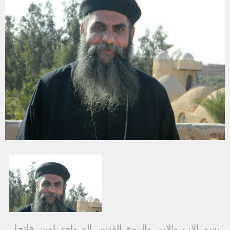
بسم الاب والابن والروح القدس اله واحد امين فلتحل