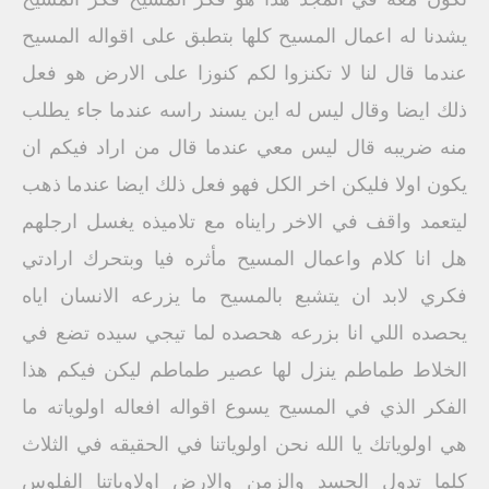
يشدنا له اعمال المسيح كلها بتطبق على اقواله المسيح
عندما قال لنا لا تكنزوا لكم كنوزا على الارض هو فعل
ذلك ايضا وقال ليس له اين يسند راسه عندما جاء يطلب
منه ضريبه قال ليس معي عندما قال من اراد فيكم ان
يكون اولا فليكن اخر الكل فهو فعل ذلك ايضا عندما ذهب
ليتعمد واقف في الاخر رايناه مع تلاميذه يغسل ارجلهم
هل انا كلام واعمال المسيح مأثره فيا وبتحرك ارادتي
فكري لابد ان يتشبع بالمسيح ما يزرعه الانسان اياه
يحصده اللي انا بزرعه هحصده لما تيجي سيده تضع في
الخلاط طماطم ينزل لها عصير طماطم ليكن فيكم هذا
الفكر الذي في المسيح يسوع اقواله افعاله اولوياته ما
هي اولوياتك يا الله نحن اولوياتنا في الحقيقه في الثلاث
كلما تدول الجسد والزمن والارض اولاوياتنا الفلوس