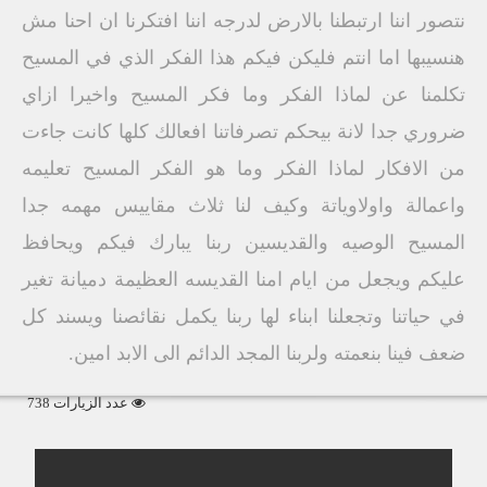
نتصور اننا ارتبطنا بالارض لدرجه اننا افتكرنا ان احنا مش
هنسيبها اما انتم فليكن فيكم هذا الفكر الذي في المسيح
تكلمنا عن لماذا الفكر وما فكر المسيح واخيرا ازاي
ضروري جدا لانة بيحكم تصرفاتنا افعالك كلها كانت جاءت
من الافكار لماذا الفكر وما هو الفكر المسيح تعليمه
واعمالة واولاوياتة وكيف لنا ثلاث مقاييس مهمه جدا
المسيح الوصيه والقديسين ربنا يبارك فيكم ويحافظ
عليكم ويجعل من ايام امنا القديسه العظيمة دميانة تغير
في حياتنا وتجعلنا ابناء لها ربنا يكمل نقائصنا ويسند كل
ضعف فينا بنعمته ولربنا المجد الدائم الى الابد امين.
عدد الزيارات 738