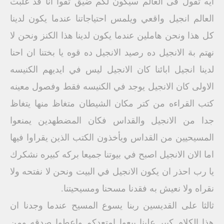
ايه تقول فى العالم سيكون لكم ضيق ثقوا انا قد غلبت
العالم انجيل واقعي ويلمس احتياجاتنا عندما يكون لدينا
كل هذا ونحن هاملين عندما يكون لدينا هذا الكنز ونحن لا
نهتم بة الانجيل ده رصيد الانجيل ده قوه يا بختنا ان احنا
لدينا انجيل ابائنا كان الانجيل ليس في ايديهم الكنيسه
الاولى كان الانجيل يوجد في الكنيسه فقط وفصول معينه
كتب القراءه من كتر مكان الشيطان متغاظ منها يتغاظ
جدا من الانجيل والقداس فكان المضطهدين يمنعوا
المسيحيين من القداس ويأخذون الكتب الذين يقراوا فيها
اما الان الانجيل اصبح في بيوتنا جميعا بركه كبيره نشكرك
يا رب احذر ان يكون الانجيل في البيت ونحن لا نفتحه ولا
نقراه ولا نعيش به فقدنا مسحنا ومسيحيتنا.
ثالثا على القديسين ربنا يسوع المسيح عندما وجدنا ان
هذا الكلام كبير علينا بيعوا امتعدكم واعطوا صدقه ومن