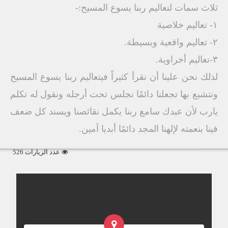
ثلاث سمات لتعاليم ربنا يسوع المسيح:-
١- تعاليم خلاصية
٢- تعاليم واقعية وبسيطة.
٣-تعاليم أخراوية.
لذلك نحن علينا أن نقرأ كثيراً فيتعاليم ربنا يسوع المسيح
ونتشبع بها تجعلنا دائمًا نجلس تحت أرجله ونقول له تكلم
يارب لأن عبدك سامع ربنا يكمل نقائصنا ويسند كل ضعف
فينا بنعمته لإلهنا المجد دائمًا أبديا آمين.
عدد الزيارات 526