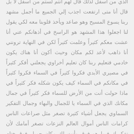
الذي من أسفل لذلك قال لهم أنتم لستم من أسفل لا بل
قال أنا متى ارتفعت اجذب إلي الجميع ما أجمل مشهد
ربنا يسوع المسيح وهو صاعد ويأخذ قلوبنا معه لكي يقول
لنا اجعلوا هذا المشهد هو الراسخ في أذهانكم عني أنا
عشت معكم كثيراً وعلمت كثيراً لكن في النهاية ترونني
أنا ذاهب لأعد لكم مكان وحيث أكون أنا هناك يكون
خادمي فتعليم ربنا كان تعليم أخراوي يجعلني أفكر كثيراً
في مصيري الأبدي فكروا كثيراً في السماء فكروا كثيراً
في مكانكم في السماء كيف يكون شكله فكر كثيراً في
ماذا حولت أنت من الأرض للسماء فكر كثيراً في جمال
مكانك الذي في السماء يا للجمال والبهاء وجمال التفكير
السماوي يجعل أشياء كثيرة تصغر مثل صراعات الناس
كرامات الناس أموال العالم النزعات تصغر أمامك لأن
تفكيرك فيما هو فوق وأنت لك مكان جميل فوق ختام