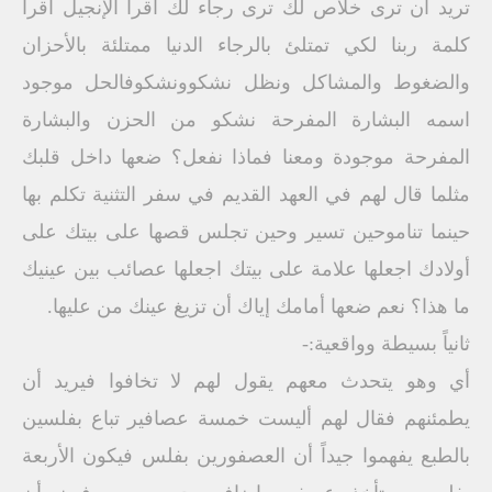
تريد أن ترى خلاص لك ترى رجاء لك أقرأ الإنجيل أقرأ
كلمة ربنا لكي تمتلئ بالرجاء الدنيا ممتلئة بالأحزان
والضغوط والمشاكل ونظل نشكوونشكوفالحل موجود
اسمه البشارة المفرحة نشكو من الحزن والبشارة
المفرحة موجودة ومعنا فماذا نفعل؟ ضعها داخل قلبك
مثلما قال لهم في العهد القديم في سفر التثنية تكلم بها
حينما تناموحين تسير وحين تجلس قصها على بيتك على
أولادك اجعلها علامة على بيتك اجعلها عصائب بين عينيك
ما هذا؟ نعم ضعها أمامك إياك أن تزيغ عينك من عليها.
ثانياً بسيطة وواقعية:-
أي وهو يتحدث معهم يقول لهم لا تخافوا فيريد أن
يطمئنهم فقال لهم أليست خمسة عصافير تباع بفلسين
بالطبع يفهموا جيداً أن العصفورين بفلس فيكون الأربعة