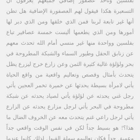
بفلسين وتأخذ عصفور إضافي جميعهم يعرفون أن
التسعيرة هكذا فيقول لهم العصفورة الإضافية هل تظن
أنها غير تابعة لربنا فمن الذي خلقها ومن الذي دبر لها
أمورها ومن الذي يطعمها أليست خمسة عصافير تباع
بفلسين وواحدة منها غير منسي أمام الله تحدث معهم
عن زنابق الحقل وطيور السماء والشبكة المطروحة في
بحر ولؤلؤة غالية كثيرة الثمن وعن زارع خرج ليزرع يظل
يتحدث بأمثال وقصص وتعاليم واقعية من واقع الحياة
يأتي لامرأة بسيطة يحدثها عن خميرة تخمر العجين يأتي
رجل غني يحدثه عن لؤلؤة يأتي لصياد يحدثه عن شبكة
مطروحة في البحر يأتي لرجل مزارع يحدثه عن الزارع
يأتي لرجل راعي غنم يتحدث معه عن الخروف الضال ما
هذا؟! هو بسيط جداً لكن في نفس الوقت واقعي جداً
وعميق جداً فكان تعاليمه سهلة القبول لذلك كانوا عندما