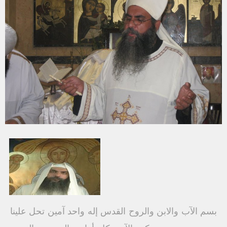
بسم الآب والابن والروح القدس إله واحد آمين تحل علينا