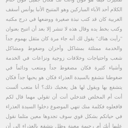
الكلام أحد الآباء المباركين وهو المتنيح الأنبا يوأنس أسقف
الغربية كان قد كتب نبذة صغيرة ووضعها في درج مكتبه
وكتب بخط يده وقال هذه لا تنشر إلا بعد أن اتنيح بعنوان
"رأيت هناك" يقول لك أنه جاء مرة كان مثقل بهموم جداً
والخدمة ممتلئة بمشاكل وأحزان وضغوط ومشاكل
شعب واحتياجات وخلافات زوجية ونزاعات في الخدمة
وأشياء كثيرة فكان مضغوط جداً ومتعب ودائماً في
ضغوطنا نتشفع بالسيدة العذراء فكان هو يحبها جداً فكان
يتشفع بها ويقول لها هل يعجبك ذلك؟ أنا متعب ألست
أنت أم المخلص فتدخلي أنت أن تقولي مهما قال لكم
فافعلوه فكلمة منك تنهي الموضوع دخلوا السيدة العذراء
في حياتكم بشكل قوي سوف تجدوها معين مثلما نقول
عليها أنك أم رحيمة معينة وظل يتشفع بالعذراء إلى أن