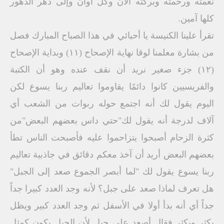
نعمته ورحمته وبركته الآن وكل أوان وإلى دهر الدهور
كلها آمين.
تقرأ علينا الكنيسة يا أحبائي في هذا الصباح المبارك فصل
من بشارة معلمنا لوقا نهاية الإصحاح (١١) وبداية الإصحاح
(١٢) جزء صغير نريد أن نقف عنده وهو أن الكتبة
والفريسيين كانوا دائمًا يقاوموا تعاليم ربنا يسوع لكن
اليوم يقول لك أنه اجتمع حوله ربوات من الشعب أي
آلاف لدرجة أنه يقول لك"حتي داس بعضهم البعض"من
كثرة الزحام أصبحوا يتزاحموا عليه فأصبحت الناس تطأ
بعضهم البعض أريد أن آخذ معكم دقائق في جاذبية تعاليم
ربنا يسوع يقول لك "لما أبصر الجموع صعد إلى الجبل"
هل تعرف لماذا صعد على جبل؟ لأنه وجد العدد كبيرا جداً
جداً أي أنه بدأ أولا في الأسفل ثم وجد العدد كبير ويظل
يكثر ويكثر فقال أصعد على جبل لأن الجبل يكون كمثل