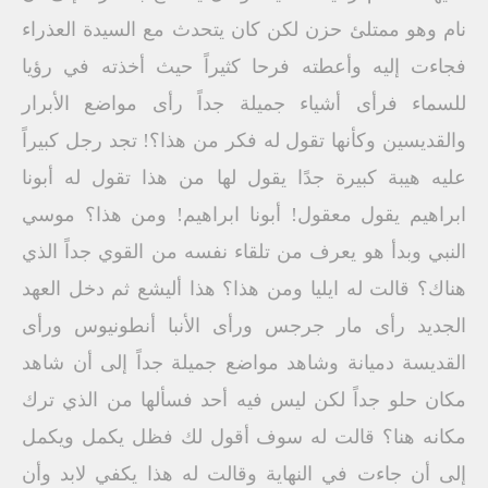
نام وهو ممتلئ حزن لكن كان يتحدث مع السيدة العذراء
فجاءت إليه وأعطته فرحا كثيراً حيث أخذته في رؤيا
للسماء فرأى أشياء جميلة جداً رأى مواضع الأبرار
والقديسين وكأنها تقول له فكر من هذا؟! تجد رجل كبيراً
عليه هيبة كبيرة جدًا يقول لها من هذا تقول له أبونا
ابراهيم يقول معقول! أبونا ابراهيم! ومن هذا؟ موسي
النبي وبدأ هو يعرف من تلقاء نفسه من القوي جداً الذي
هناك؟ قالت له ايليا ومن هذا؟ هذا أليشع ثم دخل العهد
الجديد رأى مار جرجس ورأى الأنبا أنطونيوس ورأى
القديسة دميانة وشاهد مواضع جميلة جداً إلى أن شاهد
مكان حلو جداً لكن ليس فيه أحد فسألها من الذي ترك
مكانه هنا؟ قالت له سوف أقول لك فظل يكمل ويكمل
إلى أن جاءت في النهاية وقالت له هذا يكفي لابد وأن