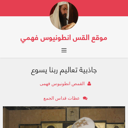
موقع القس انطونيوس فهمي
Toggle navigation
جاذبية تعاليم ربنا يسوع
القمص انطونيوس فهمى
عظات قداس الجمع