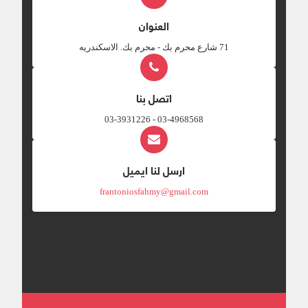
العنوان
‎71 شارع محرم بك - محرم بك. الاسكندريه
اتصل بنا
03-4968568 - 03-3931226
ارسل لنا ايميل
frantoniosfahmy@gmail.com