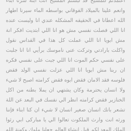
اعتمدتم للمسيح قد لبستم المسيح انت ابنه سرنا ابناء
وانعم علينا بالميلاد الفوقاني بواسطه الماء سيرنا اطهار
الله اعطانا في الحقيقه المشكله عندي انا وليست عنده
انا اللي فصلت نفسي مش هو انا اللي ابتديت افكر انة
مش ابويا انا اللي عملت كل هذا في القداس نقول
واكلت بارادتي وتركت عنى ناموسك برأيي انا انا جلبت
على نفسي حكم الموت انا اللي جبت على نفسي فكره
ان ربنا مش ابويا انا اللي عزلت نفسي الولد فقض
فلوسه فقد الامان فقض ابوه فقض كرامته اصبح لا شيء
ولا انسان يحترمة وكان يشتهي ان يملا بطنه من اكل
الخنازير فقض كرامته انظر الي نفسك في البعد عن اللة
تشعر بانك انسان صغير انسان لا شيء ان كنا ابناء فإننا
ورثه انت وارث الملكوت تعالوا الي يا مباركى ابي رثوا
الملك المعد لكم قبل انشاء العالم جعلنا ملوك وكهنة الله