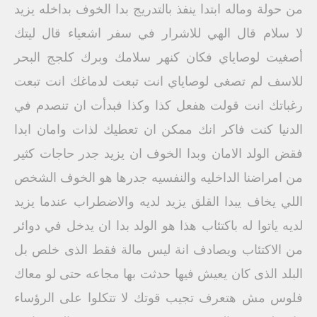
من حولة وماله ابتدا ينفذ بالتدريج بدا الخوف بداخله يزيد
لا سلام قال الهي للاشرار في سفر اشعياء قال ليتك
أصغيت لوصاياي فكان كنهر سلامك وبرك كلجج البحر
للاسف لم تصغى لوصاياي انت تبعت لدماغك انت تبعت
رغباتك انت قولت هفعل كذا وكذا فبدأت ان تنصدم في
الدنيا كنت فاكر انك ممكن ان تعطيك لذات وامان ابدا
فقض الولد الامان وبدا الخوف ان يزيد جدر حاجات كثير
من امراضنا الداخليه والنفسيه جدرها هو الخوف الشخص
اللي يخاف يبدا القلق يزيد لديه والاضطراب عندما يزيد
لديه ياتوا له باكتئاب هذا هو الولد بدا ان يدخل في دوائر
من الاكتئاب ويصادف انة ليس مالة فقط الذى خلص بل
البلد الذى كان يعيش فيها حدثت بها مجاعه حتى لو معاك
فلوس مش هتعرف تجيب قوتك لا تتكلوا على الرؤساء