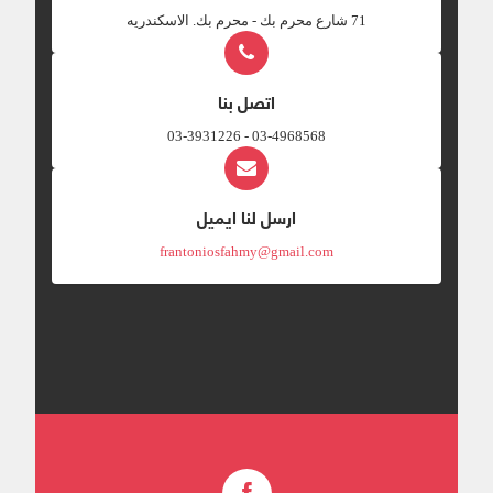
‎71 شارع محرم بك - محرم بك. الاسكندريه
اتصل بنا
03-4968568 - 03-3931226
ارسل لنا ايميل
frantoniosfahmy@gmail.com