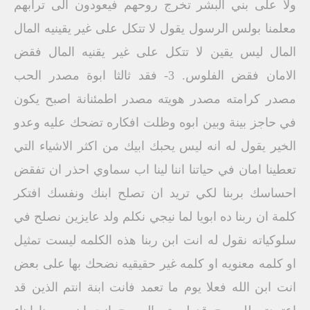
ولا على بني البشر تخرج روحهم فيعودون الى ترابهم
معلمنا بولس الرسول يقول لا تتكل على غير يقينيه المال
المال ليس يقين لا تتكل على غير يقنيه المال فقض
الامان فقض الفلوس. 3- فقد ثالثا ابوة مصدر الحب
مصدر كرامته مصدر هويته مصدر اطمئنانة اصبح يكون
في حاجز بينة وبين ابوه وظلت افكاره تضحك عليه وعدو
الخير يقول له انه ليس يحبك ابيك من اكثر الاشياء التي
تعطينا امان في حياتنا اننا لينا اب سماوي احذر ان تفقض
احساسك بربنا لكي تريد ان تصلح ابنك ونفسك افتكر
كلمة ان ربنا ده ابويا لما نيجي نكلم ولد عايزين نصلح في
سلوكياته نقول له انت ابن ربنا هذه الكلمه ليست تمثيل
او كلمه معنويه او كلمه غير حقيقيه نضحك بها على بعض
انت ابن الله فعلا يوم ما تعمد فانت ابنة انتم الذين قد