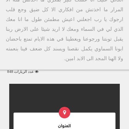
المرار ما اخذتش من افكاري الا كل ضيق وجع قلب
ارجوك يا رب اجعلني اعيش مطمئن طول ما انا معك
الذي لي في السماء ومعك لا اريد شيئا على الارض ربنا
يقبل توبتنا ورجوعنا ويعطينا في هذه الايام تمتع باحضان
ابونا السماوي يكمل نقصنا ويسند كل ضعف فينا بنعمته
ولا الهنا المجد الى الابد امين.
عدد الزيارات 848
العنوان