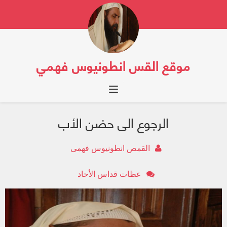
موقع القس انطونيوس فهمي
Toggle navigation
الرجوع الى حضن الأب
القمص انطونيوس فهمى
عظات قداس الأحاد