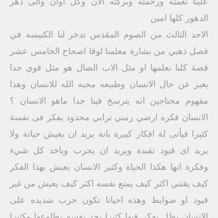
علينا نعمته ورحمته وبركته الان وكل اوان والى دهر
الدهور كلها امين
الاحد الثالث من الصوم المقدس تدخر لنا الكنيسه في
فصل ذهبي من بشارة معلمنا لوقا اصحاح الخامس عشر
قصة كلنا نعلمها او مثل الاب الضال هو مثل قوي جدا
يعبر عن حال الانسان وطبيعه محبه الله للانسان وهذا
مفهوم محتاجين انه يترسخ فينا جدا ماهو الانسان ؟
الانسان فكره ارضي زمني ترابي محدود يفكر فى نفسة
كثيرا فيأتى لة افكار كبيرة بانة يريد ان يعيش حياتة ولا
يريد اى قيود تقيدة ويريد ان يجرب وياخد كل شيء
وفكرة انها هكذا الحياة وكثير الانسان يعيش بهذا الفكر
كيف يقتني اكثر كيف يمتع نفسه اكثر كيف يعيش من غير
قيود او ضوابط وهذه احيانا تكون حرب شديده على
الانسان يظل يفكر فيها كثيرا يجد نفسه يطاوعها وكثيرا