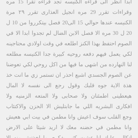
ابدا انظر الى قراءه الكنيسه تجد قراءه تقرا 15 مره
وقراءات تقرر 29 مره انجيل العذارى تقرر ٢٩ مرة
الكنيسه عندها حوالي 15 الى20 فصل بيتكرروا من 10 ل
20 ل 30 مره الا فصل الابن الضال لم تجدوا ابدا الا في
الصوم احتفظ بهذا الكنز اطلعه في وقت اولادي محتاجينه
لكي يعمل فيهم دفعه روحيه كبيرة جدا الكنيسه مطلعه
لنا النهارده من اشهى ما فيها من اكل روحي لكي تعوضنا
عن الصوم الجسدي اشبع احذر ان تستمر زي ما انت خذ
هذة الاية جوه قلبك وقول رجع الى نفسه لا المال
هيعطينى اطمئنان ولا صحابى ولا المتعه الزمنيه ولا
افكارى البشريه اللي ما جابتليش الا الحزن والاكتئاب
وجع القلب سوف اعيش وانا مطمن في بيت ابي هعيش
وانا مطمن في حضنه معك لا اريد شيئا على الارض
اتكالي عليك انا عشت كثير بفكري ما اخذتش منه الا