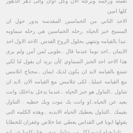
نعمته ورحمه وبركته الان وكل اوان والى دهر الدهور
كلها امين
الاحد الثاني من الخماسين المقدسه يدور حول ان
المسيح خبز الحياه .رحله الخماسين هي رحله سماويه
.تبدا بالقيامه وتنتهي بحلول الروح القدس. الاحد الاول احد
الايمان ..احد توما عندما قال ..طوبى لمن آمن ولم يرى
هذا الاحد احد الخبز السماوي كأن يريد ان يقول لنا لكي
تتمتع بالقيامه لابد ان يكون لديك ايمان ..محتاج اتلامس
مع القيامه عمليا.. لكى تتلامس مع القيامه الان .لابد ان
تتناول ..التناول هو خبز الحياه ..عندما يدخل بداخلك وانت
بعيد عن الحياه..او وانت بك موت وبك خطيه . التناول
يقيمك ..التناول يعطيك الحياه الابديه ..وهذه الكلمه التى
يقولها ابونا في القداس يعطي عنا خلاص وغفران للخطايا
. ..ثانيا حياه ابديه لكل من يتناول منه ...هنا يكلمنا عن انه