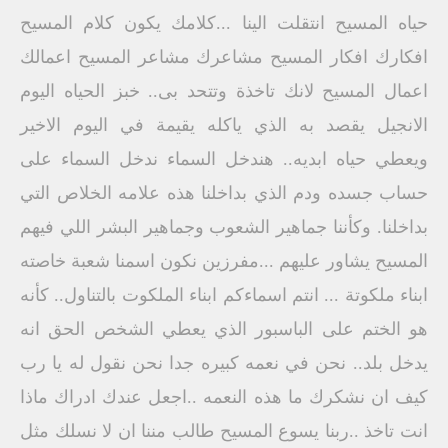
حياه المسيح انتقلت الينا ...كلامك يكون كلام المسيح
افكارك افكار المسيح مشاعرك مشاعر المسيح اعمالك
اعمال المسيح لانك تاخذة وتتحد بى.. خبز الحياه اليوم
الانجيل يقصد به الذي ياكله يقيمة في اليوم الاخير
ويعطي حياه ابديه.. هندخل السماء ندخل السماء على
حساب جسده ودم الذي بداخلنا هذه علامه الخلاص التي
بداخلنا. وكأننا جماهير الشعوب وجماهير البشر اللي فيهم
المسيح يشاور عليهم ...مفرزين نكون اسمنا شعبة خاصته
ابناء ملكوتة ... انتم اسماءكم ابناء الملكوت بالتناول.. كأنه
هو الختم على الباسبور الذي يعطي الشخص الحق انه
يدخل بلد.. نحن في نعمه كبيره جدا نحن نقول له يا رب
كيف ان نشكرك ما هذه النعمه ..اجعل عندك ادراك ماذا
انت تاخذ ..ربنا يسوع المسيح طالب مننا ان لا نسلك مثل