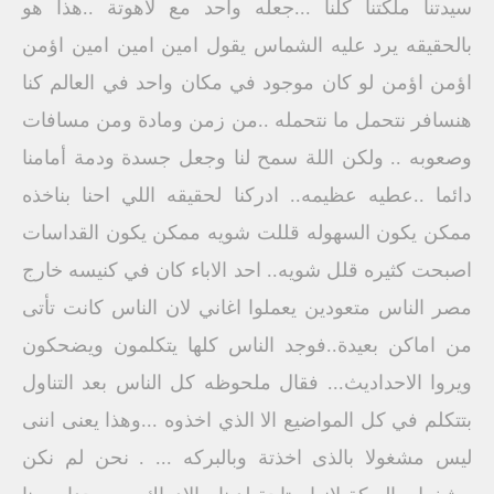
سيدتنا ملكتنا كلنا ...جعله واحد مع لاهوتة ..هذا هو
بالحقيقه يرد عليه الشماس يقول امين امين امين اؤمن
اؤمن اؤمن لو كان موجود في مكان واحد في العالم كنا
هنسافر نتحمل ما نتحمله ..من زمن ومادة ومن مسافات
وصعوبه .. ولكن اللة سمح لنا وجعل جسدة ودمة أمامنا
دائما ..عطيه عظيمه.. ادركنا لحقيقه اللي احنا بناخذه
ممكن يكون السهوله قللت شويه ممكن يكون القداسات
اصبحت كثيره قلل شويه.. احد الاباء كان في كنيسه خارج
مصر الناس متعودين يعملوا اغاني لان الناس كانت تأتى
من اماكن بعيدة..فوجد الناس كلها يتكلمون ويضحكون
ويروا الاحداديث... فقال ملحوظه كل الناس بعد التناول
بتتكلم في كل المواضيع الا الذي اخذوه ...وهذا يعنى اننى
ليس مشغولا بالذى اخذتة وبالبركه ... . نحن لم نكن