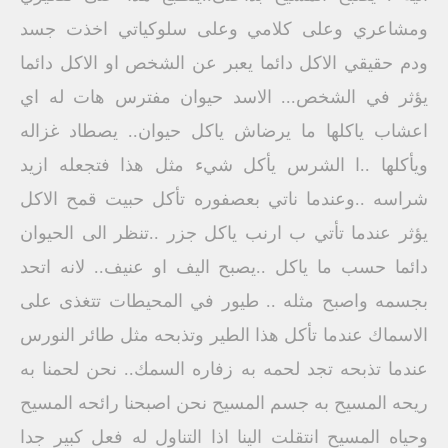
ومشاعري وعلى كلامي وعلى سلوكياتي اخذت جسد
ودم حقيقي الاكل دائما يعبر عن الشخص او الاكل دائما
يؤثر في الشخص... الاسد حيوان مفترس هات له اي
اعشاب ياكلها ما يرضاش ياكل حيوان.. يصطاد غزاله
ويأكلها ..ا الشرس يأكل شيء مثل هذا فتجعله ازيد
شراسه ..وعندما ناتي بعصفوره تأكل حبيت قمح الاكل
يؤثر عندما تأتي ب ارنب ياكل جزر ..تنظر الى الحيوان
دائما حسب ما ياكل ..يصبح اليف او عنيف.. لانه اتحد
بجسمه واصبح مثله .. طيور في المحيطات تتغذى على
الاسماك عندما تأكل هذا الطير وتذبحه مثل طائر النورس
عندما تذبحه تجد لحمه به زفاره السمك.. نحن لحمنا به
ريحه المسيح به جسم المسيح نحن اصبحنا رائحه المسيح
وحياه المسيح انتقلت الينا اذا التناول له فعل كبير جدا