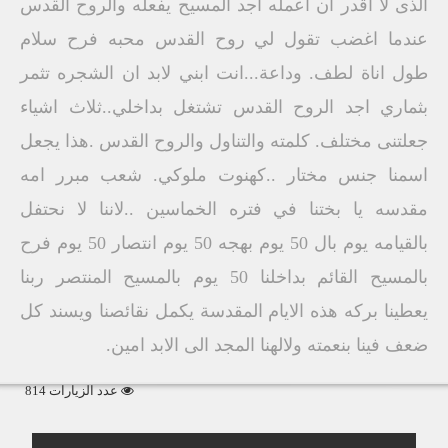
الذى لا اقدر ان اعمله اجد المسيح يفعله والروح القدس
عندما اغضب تقول لي روح القدس محبه فرح سلام
طول اناة لطف. وداعة...انت ابني لابد ان الشجره تثمر
بثماري اجد الروح القدس تشتغل بداخلي..ثلاث اشياء
جعلتنى مختلف. كلمته والتناول والروح القدس .هذا يجعل
اسمنا جنس مختار ..كهنوت ملوكي. شعب مبرر امه
مقدسه يا بختنا في فتره الخماسين ..لاننا لا نحتفل
بالقيامه يوم بال 50 يوم بهجه 50 يوم انتصار 50 يوم فرح
بالمسيح القائم بداخلنا 50 يوم بالمسيح المنتصر ربنا
يعطينا بركه هذه الايام المقدسة يكمل نقائصنا ويسند كل
ضعف فينا بنعمته ولالهنا المجد الى الابد امين.
عدد الزيارات 814