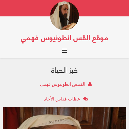
موقع القس انطونيوس فهمي
Toggle navigation
خبز الحياة
القمص انطونيوس فهمى
عظات قداس الأحاد