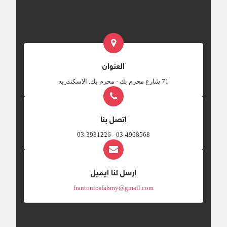
العنوان
‎71 شارع محرم بك - محرم بك. الاسكندريه
اتصل بنا
03-4968568 - 03-3931226
ارسل لنا ايميل
frantoniosfahmy@gmail.com