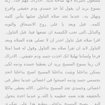
مشغول بالبركة لانها متاحة لدينا. .الادراك مهم جدا.. ربنا
يسوع يريد ان يقول لنا خذ جسدي ودم حقيقي وافرح
وتهلل به.. عندما تجد صلاه التناول صليها بتأني كلمه
كلمه.. قبل وبعد يا على روح الانسحاق والتوبه
والتذلل..التى تحب الكنيسة ان تضعها فينا. قبل التناول..
اقرا صلاه قبل تناول احذر ان لا تصلي هذه الصلاه وبعد
التناول لابد ان تقرأ صلاه بعد التناول وقول له فمنا امتلا
فرحا ولساننا تهليلا انك اخذت جسد ودم حقيقي... الادراك
لان ربنا يسوع المسيح يريد ان يعطينا جسده ودمه لكى
يسكن بداخلنا ويثبت بداخلنا المسيح اصبح بداخلنا اتحد
بجسمي جسد ودمه اصبحوا في اعضائي عندما تنظر في
اعضائي وجسدي تجد المسيح بداخلي ..الاله يعطى ماكلا
بالحقيقه هذه نعمه عظيمه يا الله..و عندما اخذة بتحول
الية . يصبح المسيح بداخلى..ينطبع هذا على تفكيري