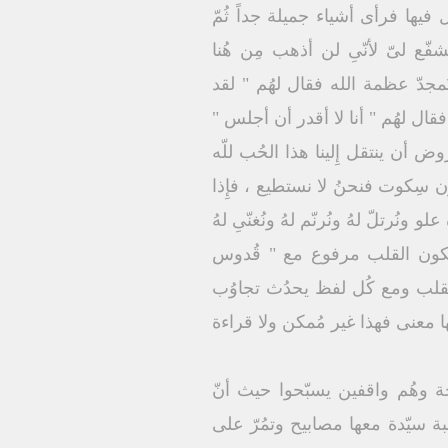
 فيها فرأى أشياء جميلة جداً ثُمّ
فّع لىّ لأنّىِ لن أذهب مِن هُنا
مجدّ عظمة الله فقال لهُم " لقد
قال لهُم " أنا لا أقدر أن أجلس "
فروض أن ينتقل إِلينا هذا الحُب للّه
ون سِكوت فنحنُ لا نستطيع ، فإِذا
نُرتلّ لهُ ونُرنّم لهُ ونُغنّىِ لهُ
ما يكون القلب مرفوع مع " قُدوس
القلب ومع كُل لفظ يحدُث تجاوُب
ها معنى فهذا غير مُمكن ولا قراءة
حة وهُم واقفين يسبّحوا حيث أنّ
هبة سيّدة معها مصابيح وتمُرّ على