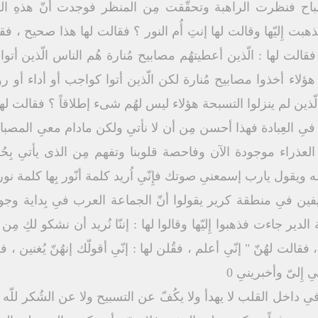
باح فنظرت الراهبة وتحقّقت مِن المنظر فوجدت أنّ هذهِ الس
بت إِليّها وقالت لها إنتِ أُم النور ؟ فقالت لها هذا صحيح ، فق
الت لها : الّذين أعطيتهُم مصابيح مُنارة هُم الناس الّذين أتوا ل
ؤلاء أخذوا مصابيح مُنارة لكن الّذين أتوا كواجب أو أداء أو رو
لّذين لم ينزلوا التسبحة هؤلاء ليس لهُم شىء إطلاقاً ؟ فقالت لها "
تين فىِ العِبادة فهذا أحسن مِن أن لا نأتىِ ولكن مادام معىِ المصب
لعذراء موجودة الآن وفاحصة قلوبنا وتفهم مِن الذى يأتىِ بِحُب
يقول يارب إسمعنىِ صوتك فإِنّىِ اُريد كلمة أنّور بِها كلمة نور ل
ين فىِ منطقة كرير يقولوا أنّ الجماعة العرب فىِ بِداية وجود
 جاءت فذهبوا إِليّها وقالوا لها : إننّا نُريد أن نشكو لكِ مِن بنا
الت لهُنّ " إنّىِ أعلم ، فقُلن لها : إنّىِ أقولّك إنهُنّ يُغنين ، 
ِ إِلىّ وأخبرينىِ 0
فىِ داخل القلب لا يهدأ ولا يكُفّ عن التسبيح ولا عن الشُكر للّ