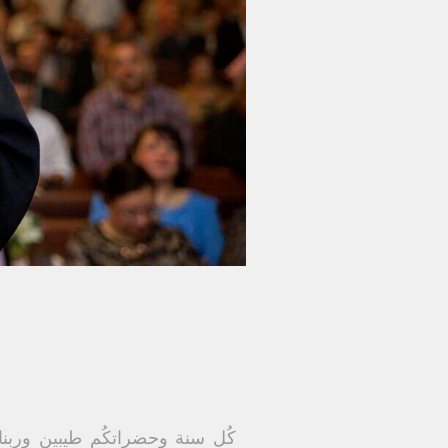
كُل سنة وحضراتكُم طيبين وربنا