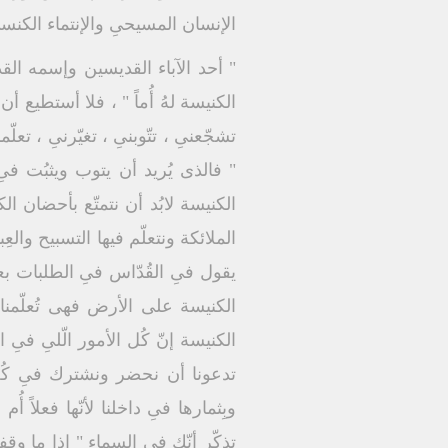
الإنسان المسيحىِ والإنتماء الكنسى
" أحد الآباء القديسين وإسمه القد
الكنيسة لهُ أُماً " ، فلا أستطيع أن 
تشجّعنىِ ، تتّوبنىِ ، تغيّرنىِ ، ت
" فالذى يُريد أن يتوب ويثبُت فى
الكنيسة لابُد أن نتمتّع بأحضان ال
الملائكة ونتعلّم فيها التسبيح والعِب
يقول فىِ القُدّاس فىِ الطلبات بع
الكنيسة على الأرض فهى تُعلّمنا و
الكنيسة إنّ كُل الأمور الّلىِ فىِ
تدعونا أن نحضر ونشترك فىِ كُل 
وبِثمارها فىِ داخلنا لأنّها فعلاً 
تذكّر أنّك فىِ السماء " إِذا ما و