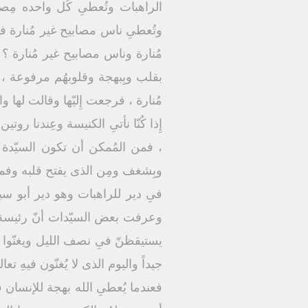
الراهبات وتُعطىِ كُل واحده مِص
وتُعطىِ ناس مصابيح غير مُنارة فذه
مُنارة وناس مصابيح غير مُنارة ؟ فق
بقلب وبِبهجة وقلوبهُم مرفوعة ، ه
مُنارة ، فرجعت إِليّها وقالت لها وا
إِذا كُنّا نأتىِ الكنيسة وعِندنا رو
، فمن المُمكن أن تكون السيّدة ا
وبِشغف ومِن الذى يفتح قلبه وفمه و
فىِ دير للراهبات وهو دير أبو سيف
وعرفت بعض السيّدات أنّ رئيسة الدير
يستيقظنّ فىِ نصف الليل ويغنّوا ، فق
جيداً واليوم الذى لا يُغنّون فيهِ تعالى
فعندما يُعطىِ الله بهجة للإنسان 