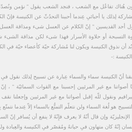
 يكون هُناك تفاعُل مع الشعب ، فنجد الشعب يقول " نؤمن ونُصدّق
ُشاركة لِذلك يا أحبائىِ عِندما أحببنا التحدُثّ عن الكنيسة فإنّ 
قول أحد القديسين " إنّ الكلام عن العسل شىء ومذاقة العسل 
وة التسبحة أو حلاوة الأسرار فهذا شىء لكن مذاقة الشىء شى
لابُد أن نذوق الكنيسة ويكون لنا مُشاركة حيّة كأعضاء حيّة فىِ الك
لكنيسة :-
قنا أنّ الكنيسة سماء والسماء عِبارة عن تسبيح لِذلك نقول فىِ 
أصواتنا مع غير المرئيين إحسبنا مع القوات السمائيّة " ، إنّ ال
سيرافيم ونقول للّه إقبل أصواتنا مع غير المرئيين وإجعلنا نقف 
سبيح هو لُغة السماء ولن نتعلّم التمتُّع بالسماء إلاّ عِندما نتمتّ
إنجليزيّة وإن قال أنّهُ لا يعرف فإِنّهُ لا ينفع أن يُسافر إنّ ال
 إنّهُ كان متهاون فىِ حياتهُ ومُقصّر فىِ الكنيسة والعِبادة ول