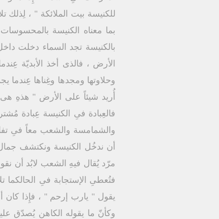
للكنيسة بيت الملائكة " ، لِذلك تل
بما معناه الكنيسة بالمحسوسات وال
بالكنيسة تجد السماء دخلت داخل ح
الأرض ، فالذى أخذ الأبديّة عِندم
وحلاوتها ومجدها وغِناها عِندما ي
أُريد شيئاً على الأرض " هذهِ هى 
فالعِبادة فىِ الكنيسة عِبادة مُشتر
والشمامسة والشعب معاً فىِ تفاعُل ف
أن ندخُل الكنيسة ونكتشف جمال عِبا
مرّد يُقال فيهِ الشعب لابُد أن ن
فتُعطىِ الإستجابة فىِ الحالكما ت
يقول " يارب إرحم " ، فإِذا كان 
وكأنّ ما يقوله الكاهن يُصدّق علي