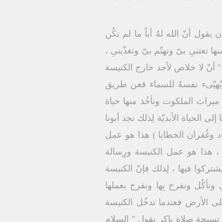
ول أنّ الله لهُ أباً ما لم تكُن
ا تعتنىِ بىّ وتهتّم بىّ وتغذّينىِ ،
ن " أنّ لا خلاص لأحد خارج الكنيسة
 يُهيّىء نفسهُ للسماء فعن طريق
ة ميراث الملكوت ونأخُذ منها حياة
إلى الحياة الأبديّة لِذلك نجد أبونا
اد وغُفران الخطايا ) هذا هو عمل
وت ، هذا هو عمل الكنيسة ورِسالة
شتركوا فيها ، لِذلك فإنّ الكنيسة
نأكُل ونفرح بِها ونفرح بعملها
نُ على الأرض فعندما تدخُل الكنيسة
ىِ تسبحة صلاة باكر نقول " السلام