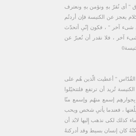
 " أى نُقرّ بهِ ونؤمن بهِ ونعترف
الكلام يعجز عن الكنيسة فإن أردتُم
شىء آخر " ، فكون إنّىِ أتحدّث
ء آخر ، فلا نقدر أن نُعبرّ عن
نيسة0
القُدّاس " أعطيت الّذين هُم على
كنيسة تُريد أن ترتفع فلتتخيّلوا
بِجوارهِم إسمع منهُم وإسمع منّا
ع بِلُغتها ، فعندما يأتىِ شخص ويحب
سماء كذلك لكى نذهب إِليها لابُد أن
كنّهُ كان إنسان بسيط وقد أدركتهُ