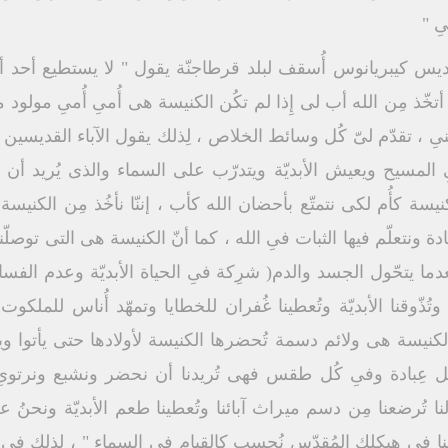
ِ "
يس كيبريانوس أُسقف لبلد قرطاجنّة يقول " لا يستطيع أحد أن يق
أتخّذ مِن الله أب لى إِذا لم تكُن الكنيسة هى أُمىِ أُمىِ مولود منه
علّمنىِ ، تقدّم لىّ كُل وسائط الخلاص ، لِذلك يقول الآباء القديسي
ِ المسيح ويعيش الأبديّة ويتدرّب على السماء والذى يُريد أن
كنيسة كأُم لكى نتمتّع بأحضان الله كأب ، إننّا نأخُذ مِن الكنيس
ادة ونتعلّم فيها الثبات فىِ الله ، كما أنّ الكنيسة هى التى توصلّنا 
دما يتحّول الجسد والدم( شرِكة فىِ الحياة الأبديّة وعدم الفس
تُذّوقنا الأبديّة وتُعطينا غُفران للخطايا وتمهّد أُناس للملك
 الكنيسة هى ولائم دسمة تُحضرها الكنيسة لأولادها حتى يأتوا وي
عِبادة وفىِ كُل طقس فهى تُريدنا أن نحضر ونشبع ونرتوىِ و
أُم لنا تُرضعنا مِن دسم ميراث آبائنا وتُعطينا طعم الأبديّة ونح
قفنا فىِ هيكلك المُقدّس نُحسب كالقيام فىِ السماء " ، لِذلك ف