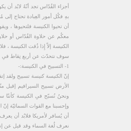
أجزاء القُدّاس تجد أنّهُ لابُد أن
بهِ فكُل أمور العِبادة تحتاج إلى م
أن تحيوا الكنيسة فلتحيوها ، وي
معكُم عن حلاوة القُدّاس أو حلا
الكنيسة إلاّ إِذا ذُقت الكنيسة ، ف
سوف نتحدّث عن أربع نِقاط فىِ ا
1- التسبيح فىِ الكنيسة:-
إنّ الكنيسة كنيسة تسبيح ولقد إتف
الأرض تسبيح السيرافيم إقبل منّا 
ونحنُ نُسبّح فىِ الكنيسة كأننّا 
وإحسبنا مع القوات السمائيّة إنّ الت
أن يُسافر لأمريكا فلابُد أن يعرف ال
نعرف لُغة السماء وقد قيل عن إنسان