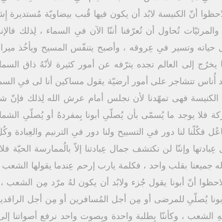
احظوا أنّ الكنيسة لابُد أن يكون فيها قُبب بيضاويّة مُستديرة إ
مرئيّات تُحاول أن تُعرّفنا أننّا الآن فىِ السماء ، لِذلك فا
ياته وتسير فىِ عِروقه ، وأصبح يتنفّس المسيح ويأخُذ ميراث
ا يخرُج إلى العالم تجده يترّفه عن أمور كثيرة لأنّهُ ذاق السما
جد أُناس تتشاجر على أمور أرضيّة يقول مساكين أنا لى فىِ السماء
الكنيسة فهى تمهّدنا لأن نجلس أمام عرش الله لِذلك فإنّ شرِك
كة فلا يوجد ما يُسمّى بأن يُصلّىِ أبونا بِمفردهُ أو يُصلّىِ الشم
كُلّنا لنا دور فىِ التسبيح ولنا دور فىِ الترنيم والعِبادة وكُلّ
دتها وإننّا لن نكتشف جمال عِبادتنا إلاّ بالُممارسة الحيّة فلا
قوله جميعنا بقلب واحد ، فكلمة يارب إرحم عِندما يقولها الشعب 
لاحظوا أنّ أبونا يقول جُزء ولابُد أن يكون لهُ مرّد مِن الشعب 
أبونا يُصلّىِ للمرضى أو مِن أجل المُسافرين أو مِن أجل الراق
هِ الشعب ، وكأننّا بِطلبة واحدة وبِصوت واحد نرفع أصواتنا إلى