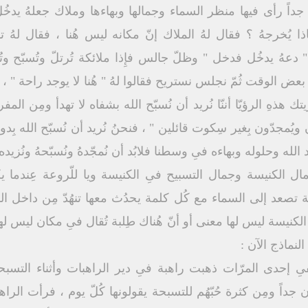
 جداً رأى فيها منظر السماء وجمالها وبهاءها وملاك جعلهُ يدخُل
ذا يُخرجهُ ؟ فقال لهُ الملاك إنّ مكانه ليس هُنا ، فقال لهُ تش
دعهُ يدخُل فدخل " وظلّ جالس فإِذا ملائكة تُرتلّ وتُسبّح وتُ
بعض الوقت ثُمّ نجلس نستريح فقالوا لهُ " هُنا لا يوجد راحة " ، ف
يتك هذهِ الرؤيّا أننّا نُريد أن نُسبّح الله بشفاه لا تهدأ ومِن الم
ويُمجدّون بِغير سِكوت قائلين " ، فنحنُ نُريد أن نُسبّح الله بِد
ه وحلوله وبهاءه فىِ وسطنا فلابُد أن نُمجّدهُ ونُسبّحهُ ونُزيده علو و
 جمال الكنيسة وجمال التسبيح فىِ الكنيسة ويا للّروعة عِند
ة تصعد إلى السماء مع كُل كلمة يحدُث معها تنهُدّ مِن داخل 
 الكنيسة ليس لها معنى أو أنّ هُناك طِلبة تُقال فىِ مكان ليس ل
النماذج الآن :
 ففىِ إحدى المرّات ذهبت راهبة فىِ دير الراهبات وأثناء التسب
ان جداً ومِن كثرة حُبّهُم للتسبحة يقولونها كُلّ يوم ، فرأت الرا