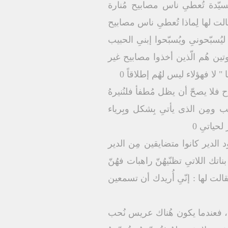
يّدة تُعطىِ ناس مصابيح مُنارة
الت لها لِماذا تُعطىِ ناس مصابيح
يُسبّحونىِ ويُسبّحوا إبنىِ الحبيب
تين هُم الّذين أخذوا مصابيح غير
 لا فهؤلاء ليس لهُم إطلاقاً 0
اح فلا يصحّ أن يظل مُطفأ فلنُنيرهُ
 ومِن الذى يأتىِ بِشكل وبِرياء
حياتىِ 0
 الدير كانوا متضايقين مِن الدير
تك اللاتىِ تظنّيهُنّ راهبات فهُنّ
فقالت لها : إنّىِ أُريدك أن تسمعين
ه ، فعندما يكون هُناك عريس نُحب