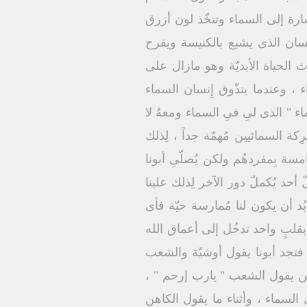
ِشارة إلى السماء وتتخّذ لون أزرق
لإنسان الذى يشبع بالكنيسة ويفرح
 الحياة الأبديّة وهو مازال على
ء ، وعندما يتذّوق إِنسان السماء
 " الذى لىِ فىِ السماء ومعهُ لا
ة السمائيين مُهمّة جداً ، لِذلك
امسة بِمفردهُم ولكن يُصلّىِ أبونا
 أحد يُكملّ دور الآخر لِذلك علينا
بُد أن يكون لنا مُمارسة حيّة فأى
بقلبٍ واحد تدخُل إلى أعماق الله
، فتجد أبونا يقول أوشيّة والشعب
دين يقول الشعب " يارب إرحم " ،
 السماء ، وأثناء ما يقول الكاهن