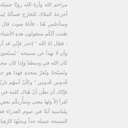
مراحم الله وأرهُ الله رويّا جميلة
أخرجهُ الملاك للخارج فسألهُ لِما
وسأجلس هُنا ، فأتاهُ صوت قال " 
ظننت أنّكُم ستقولون هذهِ الأشياء 
، فقال لهُ الله " إحذر فإِنّىِ قد أر
وأن لا نهدأ عن تسبيحه " يُسبّحون 
كان الله فىِ وسطنا وإِذا كان مجد الل
ونُسبّحهُ ونُقرّ بمجدهِ فهذا هو
قُدوس قُدوس " وكأنّ أسهُم ناريّ
فإيّاك أن تظُن أنّ هُناك كلمة فىِ
تُقرأ إلاّ ولها معنى وسأُريكُم بعض 
بِمُناسبة أننّا فىِ صوم العذراء
التسبحة جميلة جداً ويحبّها الرُهب