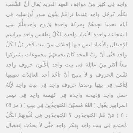
واحِد فِى كثِير مِنْ مواقِف العهد القدِيم يُقال أنَّ الشَّعْب
تكلَّم كرجُل واحِد عِندما نراهُمْ يبنُون سور أُورُشلِيم فِى
أيام نحميا نجِدهُمْ بِحركة واحدة وَرُوح واحِدهلُّمَّ نبنِى
الشجاعة واحدة الأعياد واحدة لِلكُلّ بِطقس واحِد مراسِم
الإِحتفال بِالأعياد ليسَ فِيها إِختلاف مِنْ بيت لآخر بَلْ الكُلّ
واحِد حَتَّى أنَّ ربَّ المجد كَانَ يجمعهُمْ مجموعات يشترِكوا
معاً أكثر مِنْ عائِلة فِى بيت واحِد يأكُلُون خروف واحِد
نَفْسَ الخروف وَ لاَ يصِح أنْ تأخُذ أحد العائِلاَت نصِيبها
لِتأكله فِى بيتِها وحدها خروف واحِد فِى بيت واحِد لأِنَّهُ
حمل واحِد وَذبِيحة واحِدة فِى كنِيسة واحِد فِى سِفر
المزامِير يقُول [ اللهُ مُسكِنُ المُتوحِدِّينَ فِي بيتٍ ] ( مز 68
: 6 ) مَنْ هُمْ المُتوحِدُون ؟ المُتوحِدُون فِى قُلُوبِهِمْ الكُلّ
مُجتمِع فِى بيت واحِد بِفِكر واحِد حَتَّى لاَ يحدُث إِنفصال