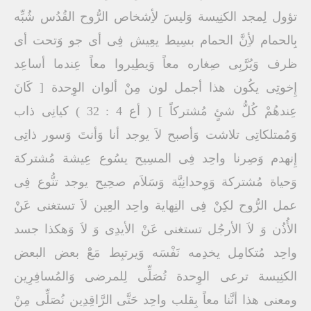
تؤول لِمجد الكنِيسة وَليسَ لأِشخاص الرُّوح القُدُس شُبِّه
بِالحمام لأِنَّ الحمام بسِيط يعِيش فِى أى جو وَتحت أى
ظرف وَيُرَّبِى صِغاره معاً وَيطِيروا معاً عِندما أساعِد
إِخوتِى يكُون هذا أجمل لون مِنْ ألوان الوِحدة [ كَانَ
عِندهُمْ كُلُّ شئٍ مُشتركاً ] ( أع 4 : 32 ) كيانِى ذاب
وَمُمتلكاتِى تلاشت وَأصبح لاَ يوجد أنا وَأنتَ وَسور ذاتِى
إِنهدم وَصِرنا واحِد فِى المسِيح يسُوع عِيشة مُشتركة
وَحياة مُشتركة وَوِحدانِيَّة وَسَلاَم صحِيح يوجد تنُّوع فِى
عمل الرُّوح لكِنْ فِى النِهاية واحِد العِين لاَ تستغنى عَنْ
الأُذُن وَ لاَ الأرجُل تستغنى عَنْ الأيدِى وَ لاَ وَهكذا جسد
واحِد مُتكامِل يخدِمه نَفْسَه وَيرتبِط مَعَْ بعض البعض
الكنِيسة ترعى الوِحدة تُصَلِّى لِلمرضى وَالمُسافِرِين
ومعنى هذا أنَّنا معاً بِقلب واحِد حَتَّى الرَّاقِدِين نُصَلِّى مِنْ