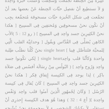
كثِيرة مِنْ الحِنطة تجمَّعت وَسُحِقت وَعملت خُبزة واحِدة
وَ لاَ نستطِيع أنْ نفصِل حبَّات الحِنطة عَنْ بعضها بعد أنْ
تجمَّعت فِى شكل الخُبزة حبَّات مسحوقة مُتجمِّعة يجِب
أنْ نكُون نحنُ مسحوقِين وَمُختفِين فِى المسِيح [ هكذا
نحنُ الكثِيرِينَ جسد واحِد فِي المسِيح ] ( رو 12 : 5 )الأب
الكاهِن يُصَلِّى فِى القُدَّاس وَيقُول [ وحدانِيَّة القلب الَّتِي
لِلمحبَّة فلتتأصَّل فِينا ] single heart نحنُ كُلِّنا نطلُب طِلبة
واحدة وَكأنَّنا قلب واحِدsingle heart [ لِكي تكُونوا جسد
واحِد وَرُوح واحِد ] ( البُولُس مِنْ رِسَالَة أفسُس فِى صَلاَة
باكِر ) لِذا يوجد فِى الكنِيسة إِتِفاق فِكر [ هكذا نحنُ
الكثِيرِينَ جسد واحِد فِي المسِيح ] كَانَ يُقال فِى كنِيسة
الرُسُل [ وَكَانَ لِجُمهُورِ الَّذِينَ آمنُوا قلب واحِد وَنَفْس
واحِدة ]( أع 4 : 32 ) وَهذا هُوَ هدف الكنِيسة إِحذرِى أنْ
تستقِلِى لاَ بِكيانِك الشخصِى وَ لاَ بِمجموعة نحنُ نُسَّبِحه