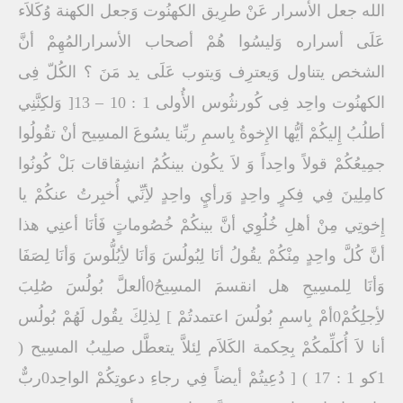
الله جعل الأسرار عَنْ طرِيق الكهنُوت وَجعل الكهنة وُكَلاَء
عَلَى أسراره وَليسُوا هُمْ أصحاب الأسرارالمُهِمْ أنَّ
الشخص يتناول وَيعترِف وَيتوب عَلَى يد مَنَ ؟ الكُلّ فِى
الكهنُوت واحِد فِى كُورنثُوس الأُولى 1 : 10 – 13[ وَلكِنَّنِي
أطلُبُ إِليكُمْ أيُّها الإِخوةُ بِاسمِ ربِّنا يسُوعَ المسِيح أنْ تقُولُوا
جمِيعُكُمْ قولاً واحِداً وَ لاَ يكُون بينكُمُ انشِقاقات بَلْ كُونُوا
كامِلِينَ فِي فِكرٍ واحِدٍ وَرأيٍ واحِدٍ لأِنِّي أُخبِرتُ عنكُمْ يا
إِخوتِي مِنْ أهلِ خُلُوِي أنَّ بينكُمْ خُصُوماتٍ فَأنَا أعنِي هذا
أنَّ كُلَّ واحِدٍ مِنْكُمْ يقُولُ أنَا لِبُولُسَ وَأنَا لأِبُلُّوسَ وَأنَا لِصَفَا
وَأنَا لِلمسِيحِ هل انقسمَ المسِيحُ0ألعلَّ بُولُسَ صُلِبَ
لأِجلِكُمْ0أمْ بِاسمِ بُولُسَ اعتمدتُمْ ] لِذلِكَ يقُول لَهُمْ بُولُس
أنا لاَ أُكلِّمكُمْ بِحِكمة الكَلاَم لِئلاَّ يتعطَّل صلِيبُ المسِيح (
1كو 1 : 17 ) [ دُعِيتُمْ أيضاً فِي رجاءِ دعوتِكُمْ الواحِد0ربٌّ