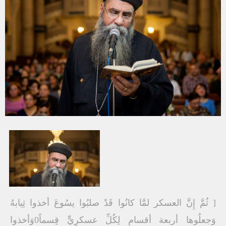
[ ثُمَّ إِنَّ العسكر لمَّا كانُوا قَدْ صلبُوا يسُوعَ أخذوا ثِيابهُ
وَجعلُوها أربعة أقسامٍ لِكُلِّ عسكرِيٍّ قِسماً0وَأخذوا