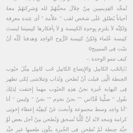
تُمجِّد القِدِيسِين مِنْ خِلاَلَ محبِّتهُمْ لله وَشرِكتهُمْ معهُ
أحياناً يُطلق عَلَى شخص لقب " علاَّمة " أى عِنده معرِفة
وَلكِنَّه لاَ يلتزِم بِوِحدِة الكنِيسة وَ لاَ بِأفكارها كنِيسِتنا ليستَ
كنِيسة عُلماء وَلكِنْ كنِيسة الرُّوح الواحِد وَهدفنا كُلّه أنْ
نثبُت فِى المسِيح0
كيف تنمو الوِحدة :-
بِالحُب الكامِل وَالإِتِضاع الكامِل حُب كامِل مِثْلَ حبُوب
الحِنطة الَّتِى قبلت أنْ تُطحن وَتُذاب وَتتلاشى لِكى تظهر
فِى النِهاية خُبزة نحنُ هذِهِ الحبُوب مهما إِختفت لِذلِكَ
نقُول " صلِّينا قُدَّاس "" نحنُ نخدِم "" نحنُ " وَليسَ " أنا
"أنا واحِد وسط مجموعة وَأبحث عَنْ كيفِيَّة إِعطاء إِخوتِى
كرامة وَمجد لابُد أنَّ كُلُّنا نُسحق وَنُطحن مِنْ أجل بعض لَوْ
حبِّة حِنطة لَمْ تُطحن فِى الخُبزة يكُون طعمها غير جيِّد