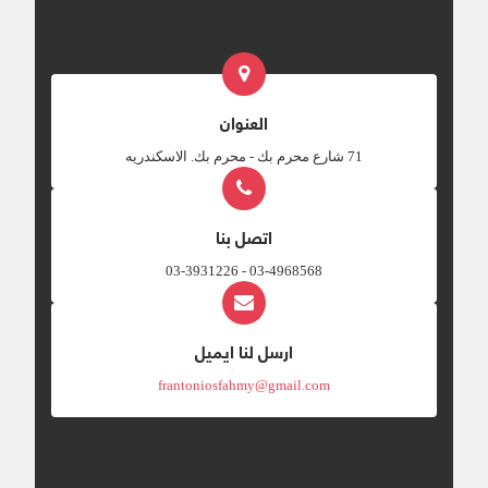
العنوان
‎71 شارع محرم بك - محرم بك. الاسكندريه
اتصل بنا
03-4968568 - 03-3931226
ارسل لنا ايميل
frantoniosfahmy@gmail.com