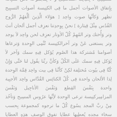
بِإِتفاق الأصوات أجمل ما فِى الكنِيسة أصوات التسبِيح
تظهر وَكأنَّها صوت واحِد [ هؤلاء الَّذِينَ ألَّفهُمْ الرُّوح
القُدُس مِثْلَ قِيثارة ] نحنُ بِوِحدِتنا نعزِف أجمل ألحان أنتَ
وتر وَأُختك وتر المُهِمْ كُلّ الأوتار تعزِف لحن واحِد لاَ يوجد
وتر يستغنى عَنْ وتر آخرالكنِيسة تُنَّمِى الوِحدة وَترعاها
أصوامنا مُشتركة هذا الصُوم يُؤكل فِيهِ سمك وَآخر لاَ
يُؤكل فِيهِ سمك عَلَى الكُلّ وَكأنَّ ربِّنا يقُول لنا حَتَّى وَإِنْ
كُنَّا فِى بيُوت مُختلِفة لكِنْ كأنَّنا فِى بيت واحِد قِمَّة الوِحدة
لِذا الألحان واحدة فِى كُلّ الكنائِس القُدَّاس واحِد الأجبِية
واحدة بِنَفْسَ القِطع وَنَفْسَ الأناجِيل وَنَفْسَ
المزامِيركنِيسة ترعى الوِحدة لأِنَّها عرُوس المسِيح وَتأخُذ
مِنْ ربَّ المجد يسُوع كُلّ ما ترجوه كمجموعة بِحسب
سخاء مجده يُعطِيها عطايا تفوق الوصف هذِهِ العطايا