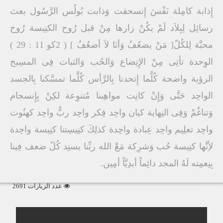
إِذابة كامِلة نَفْسَ إِنسحقت وَذابت بُولُس الرَّسُول بعث
رسائِل لِبِلاَد لَمْ يكُنْ زارها مِنْ قبل رُوح الكنِيسة رُوح
محبَّة لِلكُلّ[ مَنْ يضعُفُ وَأنَا لاَ أضعُفُ ] ( 2كو 11 : 29 )
الوِحدة تأتِى مِنْ الإِتِضاع وَالحُب وَالثبات فِى المسِيح
الرؤية واضحة كُلَّما إِتحدنا بِالرَّأس كُلَّما تمسَّكنا بِالجسد
الواحِد حَتَّى وَإِنْ كانِت مواهِبنا مُتنوِعة لكِنْ بِإِنسجام
وَتناغُمْ وَفِى النِهاية كيان واحِد فِكر واحِد ربٌّ واحِد كهنُوت
واحِد تعلِيم واحِد عِبادة واحِدة كذلِكَ كنِيسِتنا كنِيسة واحِدة
لأِنَّها كنِيسة حُب وَشرِكة مَعَْ الله ربِّنا يسنِد كُلّ ضعف فِينا
بِنِعمِته لَهُ المجد دائِماً أبدِيَّاً أمِين.
عدد الزيارات 2691