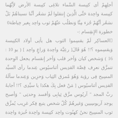
أجلِهِمْ أى كنِيسة السَّماء تلاغِى كنِيسة الأرض لأِنَّهُما
كنِيسة واحِدة حَتَّى الَّذِينَ إِنتقلوا لَمْ نشعُر أنَّنا نسيناهُمْ بَلْ
نشعُر أنَّهُمْ جُزء مِنَّا وَنطلُب عنْهُمْ ثوب واحِد بِغير خِياطة0
خطورة الإِنقِسام :-
العساكِر لَمْ يقسِموا الثوب هل يأتِى أولاد الكنِيسة
وَيقسِموه ؟!! هُوَ قَالَ[ رعِيَّة واحِدة وَراعٍ واحِد ] ( يو 10 :
16 ) وَشخص كيان وَآخر قلب وَآخر إِنقسام يجعل الوِحدة
تتمزَّق نعرِف قِصَّة القدِيس أثناسيُوس عِندما رأى السيِّد
المسِيح فِى رؤية وَهُوَ مُمزق الثِياب وَحزِين وَعِندما سألَهُ
القدِيس أثناسيُوس [ مَنْ فعل بِكَ هكذا يا سيِّدِى ؟!! أجابهُ
ربَّ المجد " آريُوس مزَّق ثِيابِى وَأفسد وِحدتِى " وَأصبح
يوجد آريوسِيين وَغيرهُمْ كُلّ شخص يتبع فِكر غرِيب يُمزِّق
ثوب المسِيح نحنُ كهنُوت واحِد كنِيسة واحِدة خُبزة واحِدة