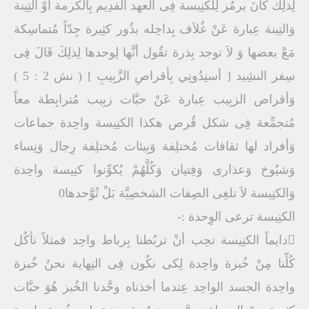
لِذلِكَ كَانَ يرمُز لِلكنِيسة فِى العهد القدِيم بِالكرمة أوْ التِينة
وَالتِينة عِبارة عَنْ غُلاَف بِداخِله بذُور كثِيرة جِدّاً مُتماسِكة
مَعَْ بعضها وَ لاَ توجد بِذرة تقُول أنَّها لِوحدها لِذلِكَ قَالَ فِى
سِفر النشِيد [ أسنِدُونِي بِأقراصِ الزَّبِيبِ ] ( نش 2 : 5 )
وَأقراص الزبِيب عِبارة عَنْ حبَّات زبِيب مُترابِطة معاً
مُتجمِّعة فِى شكل قُرص هكذا الكنِيسة واحِدة جماعات
وَأفراد لها ثقافات مُختلِفة وَبِيئات مُختلِفة رِجال وَنِساء
وَشيُوخ وَعذارى وَفِتيان وَكُلَّهُمْ يُكوِّنوا كنِيسة واحِدة
وَالكنِيسة لاَ تلغِى الصِفات الشخصِيَّة بَلْ تُوَّحدها0
الكنِيسة ترعى الوِحدة :-
دايماً الكنِيسة تحِب أنْ تربُطنا بِرباط واحِد فمثلاً نأكُل
كُلِّنا مِنْ خُبزة واحِدة لِكى نكُون فِى النِهاية نحنُ خُبزة
واحِدة الجسد الواحِد عِندما أخذناه وحَّدنا الخُبز هُوَ حبَّات