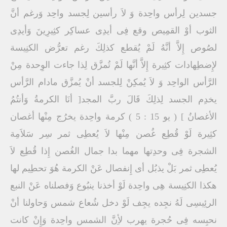
جسدين لِرأس واحِدة وَ لاَ رأسين لِجسد واحِد وَرغم أنَّ
الثوب أوْ القمِيص وقع فِى أيدِى عساكِر كثِيرِينَ وَأيدِى
لصُوص إِلاَّ أنَّهُ لَمْ يُقطع كذلِكَ رغم تعرُّض الكنِيسة
لإِضطِهادات كثِيرة إِلاَّ أنَّها لَمْ تُمزَّق لِذا جاءت الوِحدة مِنْ
الرَّأس الواحِد وَ لاَ يُمكِنْ لِلجسد أنْ يُمزَّق مادام الرَّأس
يخدِم الجسد لِذلِكَ قَالَ ربَّ المجد[ أنَا الكرمةُ وَأنتُمُ
الأغصانُ ] ( يو 15 : 5 ) كرمة واحِدة يخرُج مِنْها أغصان
كثِيرة لَوْ قُطِع غُصن مِنْها لاَ يُعطِى ثمر سِر سَلاَمِة
الشجرة فِى وحدِتها مهما بدا جمال الغُصن إِذا قُطِع لاَ
يُعطِى ثمر بَلْ يذبُل أى إِنفصال عَنْ الكرمة هُوَ تحطِيم لها
هكذا الكنِيسة هِى واحِدة لَوْ أخذنا ينبُوع وَفصلناه عَنْ النبع
الرئِيسِى لَهُ نجِده يجِف لَوْ دخل شُعاع شمس وَحاولنا أنْ
نحبِسه فِى حُجرة يهرب لأِنَّ الشمس واحِدة وَإِنْ كانت