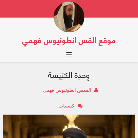
موقع القس انطونيوس فهمي
Toggle navigation
وِحدِة الكنِيسة
القمص انطونيوس فهمى
كنسيات