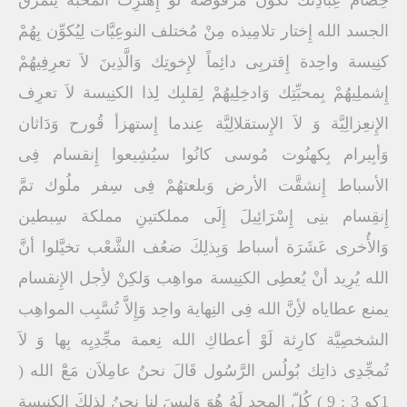
الجسد الله إِختار تلامِيذه مِنْ مُختلف النوعِيَّات لِيُكوِّن بِهُمْ
كنِيسة واحِدة إِقتربِى دائِماً لإِخوتِك وَالَّذِينَ لاَ تعرِفِيهُمْ
إِشملِيهُمْ بِمحبِّتِك وَادخِلِيهُمْ لِقلبِك لِذا الكنِيسة لاَ تعرِف
الإِنعِزالِيَّة وَ لاَ الإِستقلالِيَّة عِندما إِستهزأ قُورح وَدَاثان
وَأبِيرام بِكهنُوت مُوسى كانُوا سيُشِيعوا إِنقسام فِى
الأسباط إِنشقَّت الأرض وَبلعتهُمْ فِى سِفر ملُوك تمَّ
إِنقِسام بنِى إِسْرَائِيلَ إِلَى مملكتينِ مملكة سِبطين
وَالأُخرى عَشَرَة أسباط وَبِذلِكَ ضعُف الشَّعْب تخيَّلوا أنَّ
الله يُرِيد أنْ يُعطِى الكنِيسة مواهِب وَلكِنْ لأِجل الإِنقسام
يمنع عطاياه لأِنَّ الله فِى النِهاية واحِد وَإِلاَّ تُسَّبِب المواهِب
الشخصِيَّة كارِثة لَوْ أعطاكِ الله نِعمة مجِّدِيِه بِها وَ لاَ
تُمجِّدِى ذاتِك بُولُس الرَّسُول قَالَ نحنُ عامِلاَن مَعَْ الله (
1كو 3 : 9 ) كُلّ المجد لَهُ هُوَ وَليسَ لنا نحنُ لِذلِكَ الكنِيسة