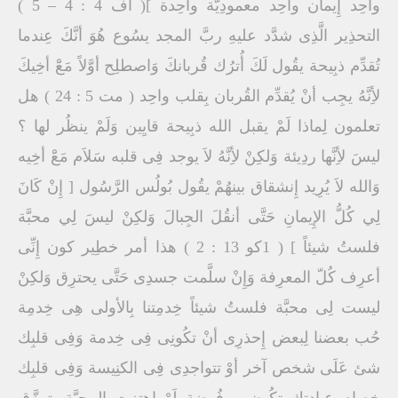
واحِد إِيمان واحِد معمودِيَّة واحِدة ]( أف 4 : 4 – 5 )
التحذِير الَّذِى شدَّد عليهِ ربَّ المجد يسُوع هُوَ أنَّكَ عِندما
تُقدِّم ذبِيحة يقُول لَكَ أُترُك قُربانكَ وَاصطلِح أوَّلاً مَعَْ أخِيكَ
لأِنَّهُ يجِب أنْ يُقدِّم القُربان بِقلب واحِد ( مت 5 : 24 ) هل
تعلمون لِماذا لَمْ يقبل الله ذبِيحة قايِين وَلَمْ ينظُر لها ؟
ليسَ لأِنَّها ردِيئة وَلكِنْ لأِنَّهُ لاَ يوجد فِى قلبه سَلاَم مَعَْ أخِيه
وَالله لاَ يُرِيد إِنشقاق بينهُمْ يقُول بُولُس الرَّسُول [ إِنْ كَانَ
لِي كُلُّ الإِيمانِ حَتَّى أنقُلَ الجِبالَ وَلكِنْ ليسَ لِي محبَّة
فلستُ شيئاً ] ( 1كو 13 : 2 ) هذا أمر خطِير كون إِنِّى
أعرِف كُلّ المعرِفة وَإِنْ سلَّمت جسدِى حَتَّى يحترِق وَلكِنْ
ليست لِى محبَّة فلستُ شيئاً خِدمِتنا بِالأولى هِى خِدمِة
حُب بعضنا لِبعض إِحذرِى أنْ تكُونِى فِى خِدمة وَفِى قلبِك
شئ عَلَى شخص آخر أوْ تتواجدِى فِى الكنِيسة وَفِى قلبِك
خِصام عِبادِتك تكُون مرفُوضة لَوْ إِهتزِت المحبَّة يتمزَّق