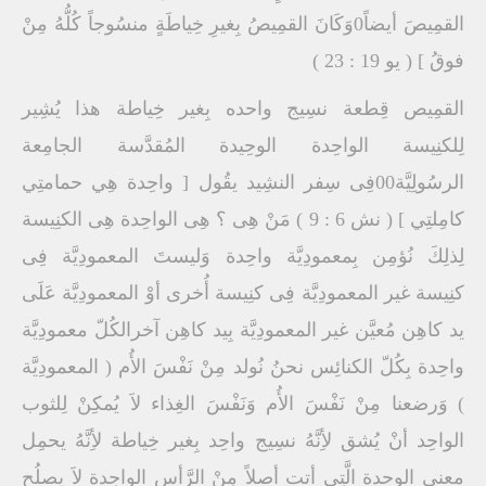
القمِيصَ أيضاً0وَكَانَ القمِيصُ بِغيرِ خِياطَةٍ منسُوجاً كُلُّهُ مِنْ
فوقُ ] ( يو 19 : 23 )
القمِيص قِطعة نسِيج واحده بِغير خِياطة هذا يُشِير
لِلكنِيسة الواحِدة الوحِيدة المُقدَّسة الجامِعة
الرسُولِيَّة00فِى سِفر النشِيد يقُول [ واحِدة هِي حمامتِي
كامِلتِي ] ( نش 6 : 9 ) مَنْ هِى ؟ هِى الواحِدة هِى الكنِيسة
لِذلِكَ نُؤمِن بِمعمودِيَّة واحِدة وَليستَ المعمودِيَّة فِى
كنِيسة غير المعمودِيَّة فِى كنِيسة أُخرى أوْ المعمودِيَّة عَلَى
يد كاهِن مُعيَّن غير المعمودِيَّة بِيد كاهِن آخرالكُلّ معمودِيَّة
واحِدة بِكُلّ الكنائِس نحنُ نُولد مِنْ نَفْسَ الأُم ( المعمودِيَّة
) وَرضعنا مِنْ نَفْسَ الأُم وَنَفْسَ الغِذاء لاَ يُمكِنْ لِلثوب
الواحِد أنْ يُشق لأِنَّهُ نسِيج واحِد بِغير خِياطة لأِنَّهُ يحمِل
معنى الوحدة الَّتِى أتت أصلاً مِنْ الرَّأس الواحِدة لاَ يصلُح