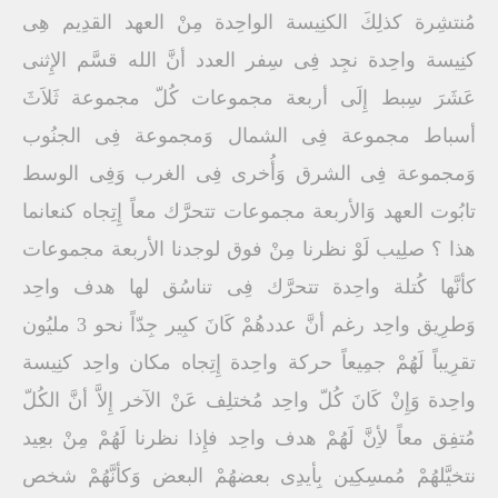
مُنتشِرة كذلِكَ الكنِيسة الواحِدة مِنْ العهد القدِيم هِى
كنِيسة واحِدة نجِد فِى سِفر العدد أنَّ الله قسَّم الإِثنى
عَشَرَ سِبط إِلَى أربعة مجموعات كُلّ مجموعة ثَلاَثَ
أسباط مجموعة فِى الشمال وَمجموعة فِى الجنُوب
وَمجموعة فِى الشرق وَأُخرى فِى الغرب وَفِى الوسط
تابُوت العهد وَالأربعة مجموعات تتحرَّك معاً إِتِجاه كنعانما
هذا ؟ صلِيب لَوْ نظرنا مِنْ فوق لوجدنا الأربعة مجموعات
كأنَّها كُتلة واحِدة تتحرَّك فِى تناسُق لها هدف واحِد
وَطرِيق واحِد رغم أنَّ عددهُمْ كَانَ كبِير جِدّاً نحو 3 مليُون
تقرِيباً لَهُمْ جمِيعاً حركة واحِدة إِتِجاه مكان واحِد كنِيسة
واحِدة وَإِنْ كَانَ كُلّ واحِد مُختلِف عَنْ الآخر إِلاَّ أنَّ الكُلّ
مُتفِق معاً لأِنَّ لَهُمْ هدف واحِد فإِذا نظرنا لَهُمْ مِنْ بعِيد
نتخيَّلهُمْ مُمسِكِين بِأيدِى بعضهُمْ البعض وَكأنَّهُمْ شخص