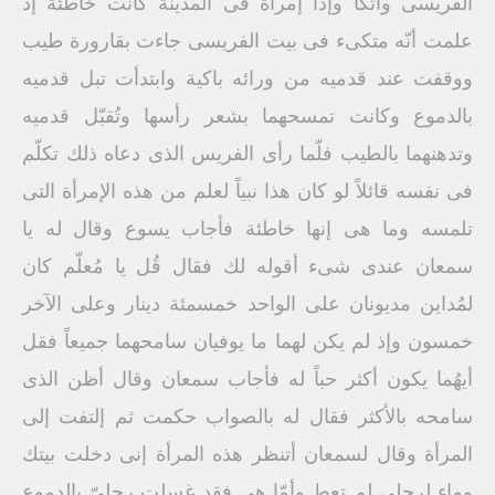
الفريسى واتكأ وإذا إمرأة فى المدينة كانت خاطئة إذ
علمت أنّه متكىء فى بيت الفريسى جاءت بقارورة طيب
ووقفت عند قدميه من ورائه باكية وابتدأت تبل قدميه
بالدموع وكانت تمسحهما بشعر رأسها وتُقبّل قدميه
وتدهنهما بالطيب فلّما رأى الفريس الذى دعاه ذلك تكلّم
فى نفسه قائلاً لو كان هذا نبياً لعلم من هذه الإمرأة التى
تلمسه وما هى إنها خاطئة فأجاب يسوع وقال له يا
سمعان عندى شىء أقوله لك فقال قُل يا مُعلّم كان
لمُداين مديونان على الواحد خمسمئة دينار وعلى الآخر
خمسون وإذ لم يكن لهما ما يوفيان سامحهما جميعاً فقل
أيهُما يكون أكثر حباً له فأجاب سمعان وقال أظن الذى
سامحه بالأكثر فقال له بالصواب حكمت ثم إلتفت إلى
المرأة وقال لسمعان أتنظر هذه المرأة إنى دخلت بيتك
وماء لرجلى لم تعط وأمّا هى فقد غسلت رجلىّ بالدموع