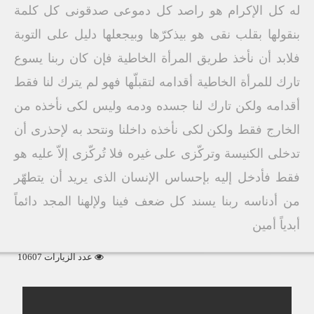
له كل الإكرام هو راصد كل دموعى صدقونى كل كلمة
بنقولها بقلب نقى هو بيذكرّها وبيجعلها دليل على التوبة
فلابد أن نأخذ طريق المرأة الخاطية فإن كان ربنا يسوع
تارك للمرأة الخاطية أقدامه لتقبلّها فهو لم يترك لنا فقط
أقدامه ولكن تارك لنا جسده ودمه وليس لكى نأخذه من
الخارج فقط ولكن لكى نأخذه داخلنا ونتحد به لإحذرى أن
تدخلى الكنيسة وتركّزى على غيره فلا تُركّزى إلاّ عليه هو
فقط فأدخل إليه بإحساس الإنسان الذى يريد أن يتطهّر
من أدناسه ربنا يسند كل ضعف فينا ولإلهنا المجد دائماً
أبدياً أمين
عدد الزيارات 10607