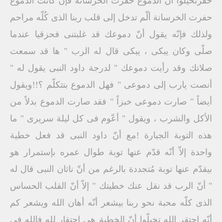
حُفرتخيلّوا أنّ الدموع حفرت الخرسانة فإنّ كانت الدموع
حفرت الخرسانة ألّم تدخل إلى قلب ربنا الذى كُلّه مراحم
ولذلك فإنّه يقول أنّ دموعك قد غلبتنى فحزقيا عندما
صلّى وكان يبكى ، يبكى قال له الرب " ها قد سمعت
صلاتك وقد رأيت دموعك " لدرجة داود النبى يقول له "
أنصت يارب إلى دموعى " فهل الدموع بتتكلّم ؟!!ويقول
أيضاً " صارت دموعى خبزاً " فقد صارت الدموع بدلاً من
الأكل والشرب ، ويقول " أعّوم فى كل ليلة سريرى " ما
هذه التوبة الجبارة !مع أنّ داود النبى قد فعل خطية
واحدة إلاّ أنّه قدّم عنها توبة طوال عمره بإستمرار هو
بيقدّم عنها توبة مُتجددة بالرغم من أنّ ناثان النبى قال له
" أنّ الرب قد نقل عنك خطيتك " إلاّ أنّ القلب الحساس
الذى كلّه محبة نحو ربنا بيشعر أنّه أهان الله ويشعر كم
أنّه إحتقر الله تخيلّوا أنّ الخطية هى إحتقار لله فالله فى