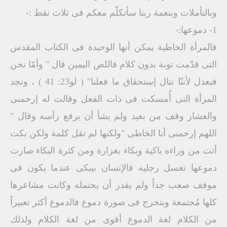
وبالتأملات وبنعمة ربنا سأتكلّم معكم فى ثلاث نقط :-
1- دموعها:-
فالمرأة الخاطية يمكن أنها الوحيدة فى الكتاب المقدس
التى قدّمت توبة بدون كلام فاللص اليمين قال " وأمّا نحن
فبعدل لأننّا ننال إستحقاق ما فعلنا" ( لو23: 41 ) ، ونجد
المرأة التى أُمسكت فى ذات الفعل وقالت له إرحمنى
والعشار وقف من بعيد ولم يشأ أن يرفع رأسه وقال "
اللهم إرحمنى أنا الخاطى "ولكنها لم تقل كلمة ولكن بكت
أتت من وراءه باكية وبكاء بغزارة ومن كثرة البكاء صارت
دموعها تغسل رجليه فالإنسان بيبكى عندما يكون فى
موقف صعب جداً ولم يقدر أن يحتمله وكانت مشاعرها
كلها مُجتمعة وبتخرج فى صورة دموع فالدموع أكثر تعبيراً
من الكلام لغة الدموع أقوى من لغة الكلام ولذلك