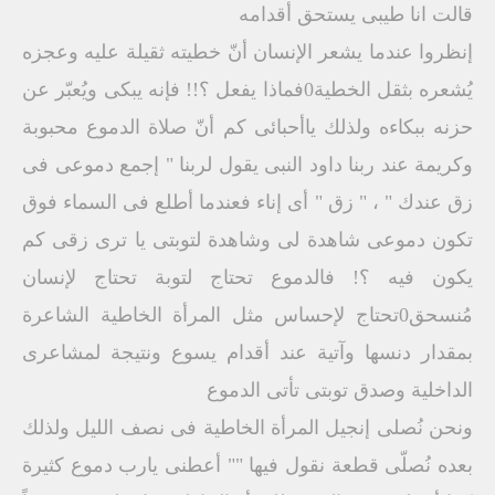
قالت انا طيبى يستحق أقدامه
إنظروا عندما يشعر الإنسان أنّ خطيته ثقيلة عليه وعجزه
يُشعره بثقل الخطية0فماذا يفعل ؟!! فإنه يبكى ويُعبّر عن
حزنه ببكاءه ولذلك ياأحبائى كم أنّ صلاة الدموع محبوبة
وكريمة عند ربنا داود النبى يقول لربنا " إجمع دموعى فى
زق عندك " ، " زق " أى إناء فعندما أطلع فى السماء فوق
تكون دموعى شاهدة لى وشاهدة لتوبتى يا ترى زقى كم
يكون فيه ؟! فالدموع تحتاج لتوبة تحتاج لإنسان
مُنسحق0تحتاج لإحساس مثل المرأة الخاطية الشاعرة
بمقدار دنسها وآتية عند أقدام يسوع ونتيجة لمشاعرى
الداخلية وصدق توبتى تأتى الدموع
ونحن نُصلى إنجيل المرأة الخاطية فى نصف الليل ولذلك
بعده نُصلّى قطعة نقول فيها "" أعطنى يارب دموع كثيرة