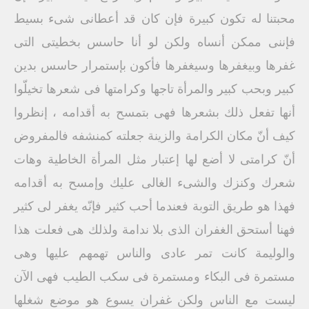
محبتنا له تكون كبيرة فإن كان قد أعطانى شىء بسيط
فإننى ممكن أنساه ولكن لو أنا حاسس بخطيتى التى
غفرها وبيغفرها وسيغفرها فأكون بإستمرار حاسس بدين
كبير وبحب كبير والمرأة تاجها وكرامتها فى شعرها تخيلّوا
أنها تفعل ذلك بشعرها فهى بتمسح به أقدامه ، إنظروا
كيف أنّ مكان الكرامة والزينة جعلته كمنشفه فالمفروض
أنّ كرامتى لا أضع لها إعتبار مثل المرأة الخاطية وهات
شعرك وكنزك والشىء الغالى عليك وإمسح به أقدامه
فهذا هو طريق التوبة فعندما أحب كثير فإنّه يغفر لى كثير
فهنا أستحق الغفران الذى بلا ندامة ولذلك هى فعلت هذا
والوليمة كانت تمر عادى والناس تهمهم عليها وهى
مستمرة فى البكاء ومستمرة فى سكب الطيب فهى الآن
ليست مع الناس ولكن غفران يسوع هو موضع شغلها