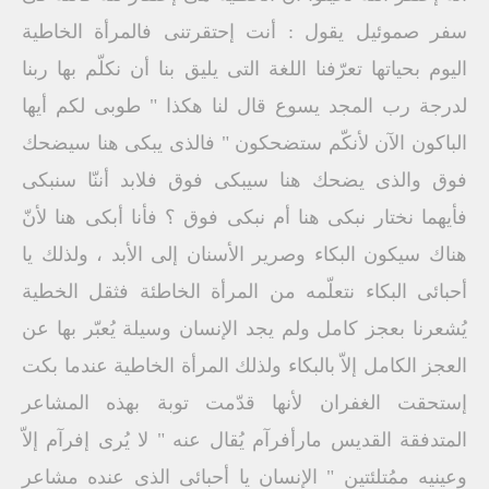
سفر صموئيل يقول : أنت إحتقرتنى فالمرأة الخاطية
اليوم بحياتها تعرّفنا اللغة التى يليق بنا أن نكلّم بها ربنا
لدرجة رب المجد يسوع قال لنا هكذا " طوبى لكم أيها
الباكون الآن لأنكّم ستضحكون " فالذى يبكى هنا سيضحك
فوق والذى يضحك هنا سيبكى فوق فلابد أننّا سنبكى
فأيهما نختار نبكى هنا أم نبكى فوق ؟ فأنا أبكى هنا لأنّ
هناك سيكون البكاء وصرير الأسنان إلى الأبد ، ولذلك يا
أحبائى البكاء نتعلّمه من المرأة الخاطئة فثقل الخطية
يُشعرنا بعجز كامل ولم يجد الإنسان وسيلة يُعبّر بها عن
العجز الكامل إلاّ بالبكاء ولذلك المرأة الخاطية عندما بكت
إستحقت الغفران لأنها قدّمت توبة بهذه المشاعر
المتدفقة القديس مارأفرآم يُقال عنه " لا يُرى إفرآم إلاّ
وعينيه ممُتلئتين " الإنسان يا أحبائى الذى عنده مشاعر