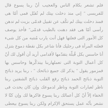
فلم تشعر بكلام الناس والعجيب أنّ ربنا يسوع قال
للفريسى " إنى منذ دخلت بيتك لم تُقبّل فمى أمّا هى
فمنذ دخلت بيتك لم تكُف عن تقبيل قدمّى بزيت لم تدهن
رأسى أمّا هى فقد دهنت بالطيب قدمّى" فأخذ يوصف
كل الأمور التى فعلتها فهل أنت يارب مُنتبه من كل شىء
فعلته المرأة فى رجليك فأنا شاعر بكل نقطة دموع بتنزل
أنا حاسس بكل قُبلّة بتقدّمها لأقدامى أريد أن أقول لك أنّ
كل أعمال التوبة التى تعملهاربنا بيتذكّرها وحاسس بها
فمزمور يقول " يذكر لك جميع ذبائحك " ، ربنا يريد ذبائح
التوبة ذبائح الحمد ذبائح رفع القلب ذبائح الشفتين ربنا
ناظر لعبارات التوبة وناظر لدموعك وإن كان يحدث فى
الخفاء إلاّ أنّ كل أعمالك ربنا يسوع فاكرها لك وإن كنّا لا
نشعر بأنّه عمل يستحق الإكرام ولكن ربنا يسوع بيعطى