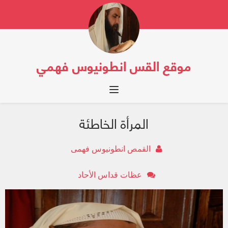
موقع القس انطونيوس فهمي
Toggle navigation
المرأة الخاطئة
القمص انطونيوس فهمى
عظات قداس الأحاد