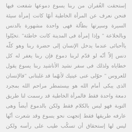
إستحقت الغُفران من ربنا يسوع دموعها شفعت فيها
فنحن نعرف عن المرأة الخاطية أنهّا كانت إمرأة سيئة
السيرة وسيرتها بطاّلة فهى واحدة مشهورة بالدنس
وبالخلاعة " وإذا إمرأة فى المدينة كانت خاطئة" .تخيّلوا
ياأحبائى عندما يدخل الإنسان إلى حضرة ربنا وهو كلّه
دنس إلاّ أنّه لو قدّم لربنا دموع فإن ربنا يغفر له كل
خطاياه ولذلك فى سفر نشيد الأناشيد ربنا يسوع يقول
للعروس " حوّلى عنى عينيك لأنهّما قد غلبتانى "فالإنسان
الذى يبكى أمام الله هو بيستمطر مراحم الله بمجرد
دمعة واحدة فقط فالمرأة الخاطية قد رسمت لنا طريق
التوبة فهو ليس بالكلام فقط ولكن بالدموع أيضاً وهى
عارفه طريقها فقط إتجهت نحو يسوع وقد شعرت أنّها
ليس لها إستحقاق أن تسكُب طيب على رأسه ولكن