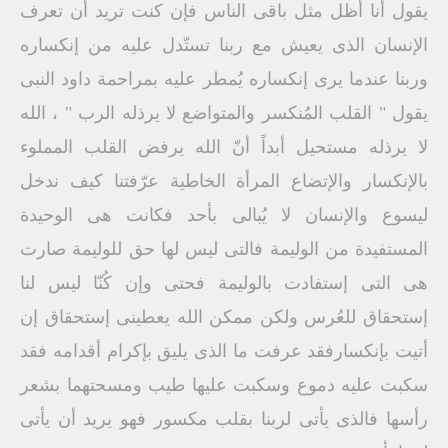
يقول أنا أظل مثل باقى الناس فإن كنت تريد أن تعرف
الإنسان الذى يعيش مع ربنا تستّدل عليه من إنكساره
وربنا عندما يرى إنكساره يُمطر عليه بمراحمة داود النبى
يقول " القلب المُنكسر والمتواضع لا يرذله الرب " ، الله
لا يرذله مستحيل أبداً أنّ الله يرفض القلب المملوء
بالإنكسار والإتضاع المرأة الخاطية عرّفتنا كيف ندخل
ليسوع والإنسان لا يُبالى بأحد فكانت هى الوحيدة
المستفيدة من الوليمة فالتى ليس لها حق للوليمة صارت
هى التى إستفادت بالوليمة فحتى وإن كُنّا ليس لنا
إستحقاق للعُرس ولكن ممكن الله يعطينى إستحقاق إن
أتيت بإنكسارفقد عرفت ما الذى يليق بإكرام أقدامه فقد
سكبت عليه دموع وسكبت عليها طيب ومسحتهما بشعر
رأسها فالذى يأتى لربنا بقلب مكسور فهو يريد أن يأتى