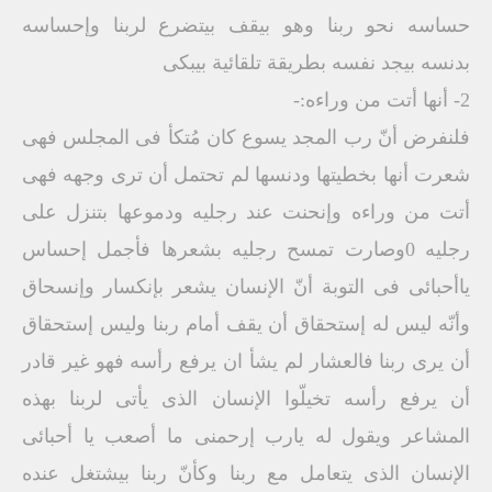
حساسه نحو ربنا وهو بيقف بيتضرع لربنا وإحساسه
بدنسه بيجد نفسه بطريقة تلقائية بيبكى
2- أنها أتت من وراءه:-
فلنفرض أنّ رب المجد يسوع كان مُتكأ فى المجلس فهى
شعرت أنها بخطيتها ودنسها لم تحتمل أن ترى وجهه فهى
أتت من وراءه وإنحنت عند رجليه ودموعها بتنزل على
رجليه 0وصارت تمسح رجليه بشعرها فأجمل إحساس
ياأحبائى فى التوبة أنّ الإنسان يشعر بإنكسار وإنسحاق
وأنّه ليس له إستحقاق أن يقف أمام ربنا وليس إستحقاق
أن يرى ربنا فالعشار لم يشأ ان يرفع رأسه فهو غير قادر
أن يرفع رأسه تخيلّوا الإنسان الذى يأتى لربنا بهذه
المشاعر ويقول له يارب إرحمنى ما أصعب يا أحبائى
الإنسان الذى يتعامل مع ربنا وكأنّ ربنا بيشتغل عنده