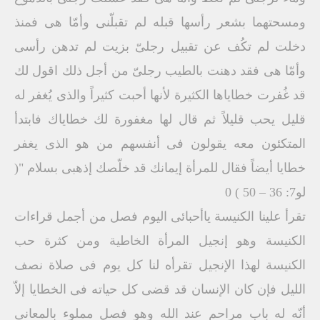
ومسحتهما بشعر رأسها قبله لم تقبلّنى وأمّا هى فمنذ
دخلت لم تكُف عن تقبيل رجلىّ بزيت لم تدهن رأسى
وأمّا هى فقد دهنت بالطيب رجلىّ من أجل ذلك اقول لك
قد غُفرت خطاياها الكثيرة لأنها أحبت كثيراً والذى يُغفر له
قليل يحب قليلاً ثم قال لها مغفورة لك خطاياك فابتدأ
المتكئون معه يقولون فى أنفسهم من هو الذى يغفر
خطايا أيضاً فقال للمرأة إيمانك قد خلّصك إذهبى بسلام "(
لو7: 36 – 50 ) 0
تقرأ علينا الكنيسة ياأحبائى اليوم فصل من أجمل قراءات
الكنيسة وهو إنجيل المرأة الخاطية ومن كثرة حب
الكنيسة لهذا الإنجيل تقرأه لنا كل يوم فى صلاة نصف
الليل فإن كان الإنسان قد قضى كل حياته فى الخطايا إلاّ
أنّه له باب مراحم عند الله وهو فصل مملوء بالمعانى