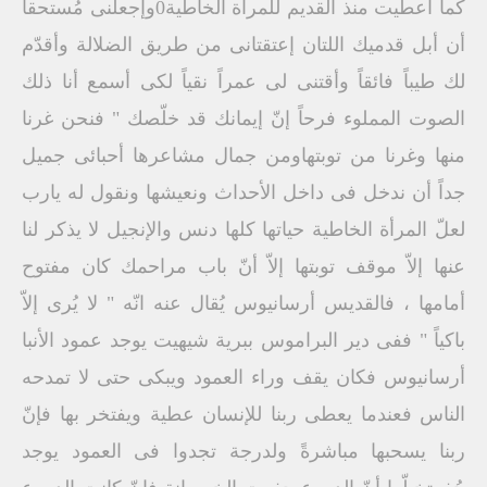
كما أعطيت منذ القديم للمرأة الخاطية0وإجعلنى مُستحقاً
أن أبل قدميك اللتان إعتقتانى من طريق الضلالة وأقدّم
لك طيباً فائقاً وأقتنى لى عمراً نقياً لكى أسمع أنا ذلك
الصوت المملوء فرحاً إنّ إيمانك قد خلّصك " فنحن غرنا
منها وغرنا من توبتهاومن جمال مشاعرها أحبائى جميل
جداً أن ندخل فى داخل الأحداث ونعيشها ونقول له يارب
لعلّ المرأة الخاطية حياتها كلها دنس والإنجيل لا يذكر لنا
عنها إلاّ موقف توبتها إلاّ أنّ باب مراحمك كان مفتوح
أمامها ، فالقديس أرسانيوس يُقال عنه انّه " لا يُرى إلاّ
باكياً " ففى دير البراموس ببرية شيهيت يوجد عمود الأنبا
أرسانيوس فكان يقف وراء العمود ويبكى حتى لا تمدحه
الناس فعندما يعطى ربنا للإنسان عطية ويفتخر بها فإنّ
ربنا يسحبها مباشرةً ولدرجة تجدوا فى العمود يوجد