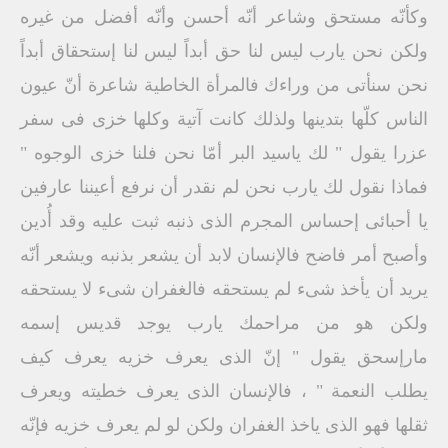
وكأنّه مستحق وشاعر أنّه أحسن وأنّه أفضل من غيره
ولكن نحن يارب ليس لنا حق أبداً ليس لنا إستحقاق أبداً
نحن سنأتى من وراءك فالمرأة الخاطية شاعرة أنّ عيون
الناس كلّها بتدينها ولذلك كانت آتية وكلها خزى فى سفر
عزرا يقول " لك ياسيد البر أمّا نحن فلنا خزى الوجوه "
فماذا نقول لك يارب نحن لم نقدر أن نرفع أعيننا عارفين
يا أحبائى إحساس المجرم الذى ذنبه ثبت عليه وقد أُدين
وأصبح أمر فاضح فالإنسان لابد أن يشعر بذنبه ويشعر أنّه
يريد أن يأخذ شىء لم يستحقه فالغفران شىء لا يستحقه
ولكن هو من مراحمك يارب يوجد قديس إسمه
مارإسحق يقول " إنّ الذى يعرف خزيه يعرف كيف
يطلب النعمة " ، فالإنسان الذى يعرف خطيته ويعرف
ثقلها فهو الذى ياخذ الغفران ولكن لو لم يعرف خزيه فإنّه