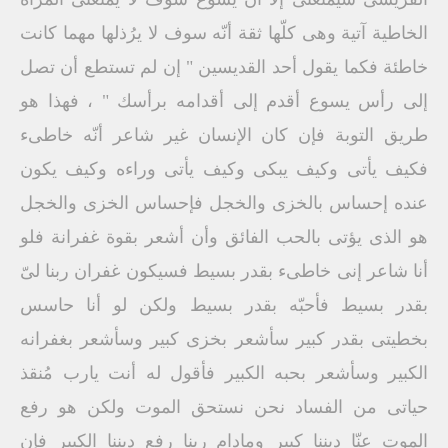
الخاطية آتية وهى كلّها ثقة أنّه سوف لا يرُذلها مهما كانت
خاطئة فكما يقول أحد القديسين " إن لم تستطع أن تصل
إلى رأس يسوع أقدم إلى أقدامه برأسك " ، فهذا هو
طريق التوبة فإن كان الإنسان غير شاعر أنّه خاطىء
فكيف يأتى وكيف يبكى وكيف يأتى وراءه وكيف يكون
عنده إحساس بالخزى والخجل فإحساس الخزى والخجل
هو الذى يؤتى بالحب الفائق وأن أشعر بقوة غفرانة فلو
أنا شاعر إنى خاطىء بقدر بسيط فسيكون غفران ربنا لىّ
بقدر بسيط فأحبّه بقدر بسيط ولكن لو أنا حاسس
بخطيتى بقدر كبير سأشعر بخزى كبير وسأشعر بغفرانه
الكبير وسأشعر بحبه الكبير فأقول له أنت يارب مُنقذ
حياتى من الفساد نحن نستحق الموت ولكن هو رفع
الموت عنّا ديننا كبير ومادام ربنا رفع ديننا الكبير فإن