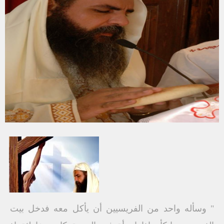
" وسأله واحد من الفريسيين أن يأكل معه فدخل بيت