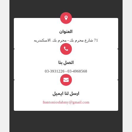
العنوان
‎71 شارع محرم بك - محرم بك. الاسكندريه
اتصل بنا
03-4968568 - 03-3931226
ارسل لنا ايميل
frantoniosfahmy@gmail.com