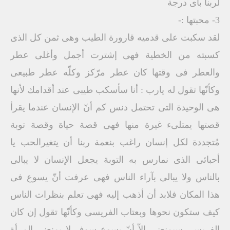
لربنا بأى درجة
3- محبتها :-
لقد سكبت على قدميه قارورة الطيب وهى ثمن كل الذى
كسبته من الخطية فهى إشترت أجمل وأغلى عطر
والعطر فى وقتها كان عطر مرّكز وكلّه عطر طبيعى
وكأنّها تقول له يارب : أنا سأسكب طيبى عند أقدامك لأنها
هى الوحيدة التى تحتمل دنس كم أنّ الإنسان عندما يقرأ
قصتها يمتلىء غيرة منها فهى قصة حياة وقصة توبة
مُتجددة لكل إنسان راغب بنعمة ربنا أن يتغيرالحب يا
أحبائى الذى نمارس به التوبة يجعل الإنسان لا يبالى
بالناس ولا يبالى بآراء الناس فهى عرفت أنّ يسوع فى
هذا المكان فلابد أن أذهب إليه فهى تعلم بنظرات الناس
كيف ستكون نحوها وبعتاب الفريسى وكأنّها تقول إن كان
الفريسى سيمنعنى إلاّ أنّ يسوع سوف لا يمنعنى المرأة