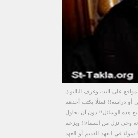
واقع على النت وغرف البالتوك
ص أو دراسة!! فمثلًا يكتب أحدهم
 هذه الوسائل!! دون أن يحاول
نه وحي نزل من السماء!! ويزعم
سواء في العهد القديم أو العهد