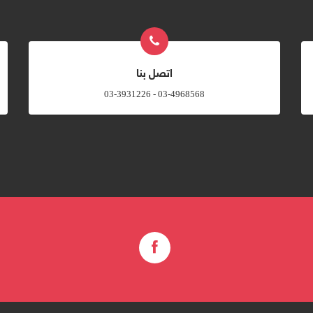
اتصل بنا
03-4968568 - 03-3931226