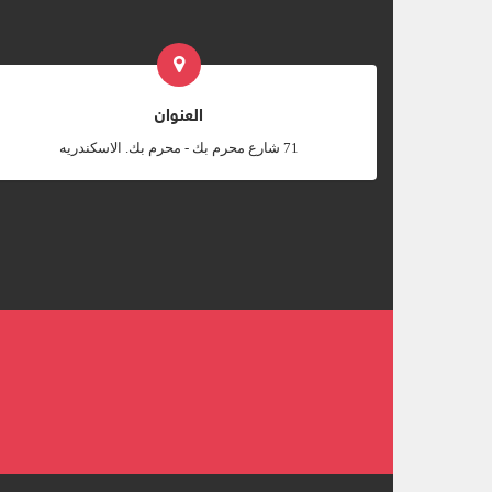
العنوان
‎71 شارع محرم بك - محرم بك. الاسكندريه