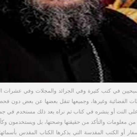
سيحيين في كتب كثيرة وفي الجرائد والمجلات وفي عشرات الم
المحطات الفضائية وغيرها، وجميعها تنقل بعضها عن بعض دون فح
ى النت أو ينشره في كتاب ثم نراه بعد ذلك مستخدم في جميع
 من معلومات والتأكد من حقيقتها وصحتها، بل ويستخدمون وكأ
ار أو الكتب المقدسة التي يذكرها الكتاب المقدس بأسمائها 