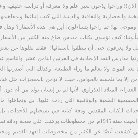
الآن!! وراحوا يدّعون بغير علم ولا معرفة أو دراسة حقيقية و
يخية والحضارية والثقافية والدينية التي كتب إثناءها وبمفاهيم
وموحى بها! ثم راحوا يتساءلون؛ أين هي هذه الأسفار؟ وهل 
سألوننا؛ كيف تؤمنون بكتاب مقدس ضاع منه الكثير من الأسفار
بل ولا يعرفون حتى أن ينطقوا بأسمائها!! فقط نقلوها عن بعض 
ا مدارس النقد الإلحادية في القرنين الثامن عشر والتاسع عش
بعد الموت ولا بعالم ما وراء الطبيعة، وكذلك التي أصدرتها الج
Jesus ) التي لا تؤمن إلا بما تلمسه بالحواس، حيث لا تؤمن بالمعجزات مث
عذراء، الميلاد العذراوي، لأنها لم تر إنسان يولد من أم دون 
يحية العلمية والوثائقية التي ردت عليها، بل وتجاهلوا ما 
داث الكتاب المقدس ودقة كتابه في تسجيلهم للأحداث، بل وف
كشفت عنه كهوف قمران بالبحر الميت سنة 1945م من مخطوطات برهنت 
لتي كشفت أيضًا عن الكثير من مخطوطات العهد القديم ومخ