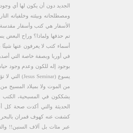
الجديد دون أن يكون لها أي وجود 
ومصطلحاته وبيئته وخلفياته التار
الأسفار هي كتب وأسفار مقدسة 
تم حذفها ولماذا؟ وراح البعض ي
أسماء كتب لا يعرفون عنها شيئًا 
في أوربا وبصفة خاصة التي أصدرته
بوجود إله للكون وعدم وجود حياة 
يسوع (Seminar
من الموت ولا بميلاد المسيح من ال
يشككون في المسيحية، الكتب المس
الحديثة والتي أكدت صحة كل أح
عبر مئات بل آلاف السنين!! وا