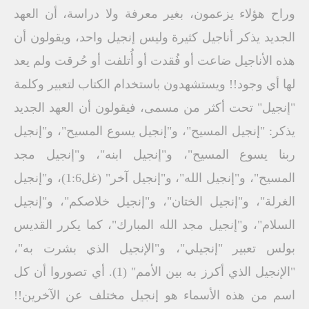
وراح هؤلاء يزعمون، بغير معرفة ولا دراسة، أن العهد
الجديد يذكر أناجيل كثيرة وليس إنجيل واحد، ويقولون أن
هذه الأناجيل ضاعت أو فُقدت أو أُتلفت أو حُرقت ولم يعد
لها أي وجود!! ويستشهدون باستخدام الكتاب لتعبير وكلمة
"إنجيل" تحت أكثر من مسمى، فيقولون أن العهد الجديد
يذكر: "إنجيل المسيح"، و"إنجيل يسوع المسيح"، و"إنجيل
ربنا يسوع المسيح"، و"إنجيل ابنه"، و"إنجيل مجد
المسيح"، و"إنجيل الله"، و"إنجيل آخر" (غل1:6)، و"إنجيل
الغرلة"، و"إنجيل الختان"، و"إنجيل خلاصكم"، و"إنجيل
السلام"، و"إنجيل مجد الله المبارك"، كما يكرر القديس
بولس تعبير "إنجيلي"، و"الإنجيل الذي بشرت به"،
"الإنجيل الذي أكرز به بين الأمم" (1). أي تصوروا أن كل
اسم من هذه الأسماء هو إنجيل مختلف عن الآخرين!!