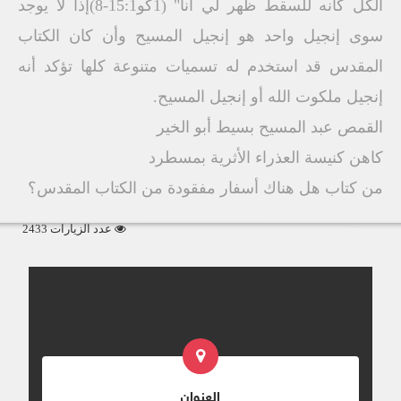
الكل كأنه للسقط ظهر لي أنا" (1كو15:1-8)إذا لا يوجد
سوى إنجيل واحد هو إنجيل المسيح وأن كان الكتاب
المقدس قد استخدم له تسميات متنوعة كلها تؤكد أنه
إنجيل ملكوت الله أو إنجيل المسيح.
القمص عبد المسيح بسيط أبو الخير
كاهن كنيسة العذراء الأثرية بمسطرد
من كتاب هل هناك أسفار مفقودة من الكتاب المقدس؟
عدد الزيارات 2433
العنوان