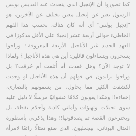
كما تصوروا أن الإنجيل الذي يتحدث عنه القديس بولس
الرسول يعبر عن إنجيل معين يختلف عن الآخرين، هو
"إنجيل بولس" أي أنه كان هناك، بحسب هذا الفهم
الخاطيء حوالي أربعة عشر إنجيلا على الأقل مذكورًا في
العهد الجديد غير الأناجيل الأربعة المعروفة!! وراحوا
يسخرون ويتساءلون قائلين: أين هي هذه الأناجيل؟ ولماذا
لا توجد الآن؟ وهل فقدت أم أُتلفت أم حُرقت؟ بل
وراحوا يزايدون في قولهم أن هذه الأناجيل لو وجدت
لكشفت الكثير مما يحاول، من يسمونهم بالنصارى،
إخفاءه!! وهكذا يقولون كلامًا عشوائيًا مرسلًا لا دليل عليه
سوى تخيلات وتهيؤات وأماني كاذبة وأحلام يقظة، بل
ويخترعون القصة ثم يصدقونها!! وهذا يذكرني بأسطورة
المثال اليوناني، بيجمليون، الذي صنع تمثالًا رائعًا لامرأة