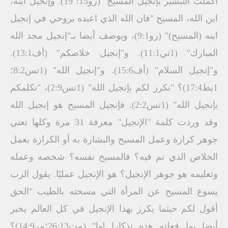
أكملت التبشير بإنجيل المسيح" (رو15: 19). وإنجيل ابنه،
ابن الله، المسيح "فان الله الذي اعبده بروحي في إنجيل
ابنه (المسيح)" (رو9:1)، ويوصف أيضا بـ"إنجيل مجد الله
المبارك" (1تي11:1). و"إنجيل خلاصكم" (أف13:1).
و"إنجيل السلام" (أف15:6). و"إنجيل الله" (1تس8:2؛
1بط17:4)؟ "نكرز لكم بإنجيل الله" (1تس2:9)، "نكلمكم
بإنجيل الله" (1تس2:2). فإنجيل المسيح هو إنجيل الله
وقد وردت كلمة "الإنجيل" معرفة 31 مرة وكلها تعني
جوهر كرازة وعمل المسيح والبشارة به أو الكرازة بعمل
الخلاص الذي تم فيه؟ فالمسيح نفسه؟ شخصه وعمله
وتعليمه هو جوهر الإنجيل؟ هو الإنجيل عمليًا. يقول الرب
يسوع المسيح عن المرأة التي مسحته بالطيب "الحق
أقول لكم حيثما يكرز بهذا الإنجيل في كل العالم يخبر
أيضا بما فعلته هذه تذكارا لها" (مت26:13؛مر14:9)؟