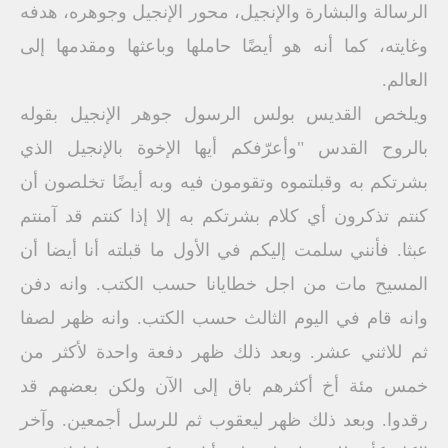
الرسالة والبشارة والإنجيل، محور الإنجيل وجوهره، هدفه
وغايته، كما أنه هو أيضًا حاملها وباعثها ومقدمها إلى
العالم.
ويلخص القديس بولس الرسول جوهر الإنجيل بقوله
بالروح القدس "وأعرّفكم أيها الإخوة بالإنجيل الذي
بشرتكم به وقبلتموه وتقومون فيه وبه أيضًا تخلصون أن
كنتم تذكرون أي كلام بشرتكم به إلا إذا كنتم قد آمنتم
عبثا. فأنني سلمت إليكم في الأول ما قبلته أنا أيضا أن
المسيح مات من اجل خطايانا حسب الكتب. وانه دفن
وانه قام في اليوم الثالث حسب الكتب. وانه ظهر لصفا
ثم للاثني عشر. وبعد ذلك ظهر دفعة واحدة لأكثر من
خمس مئة أخ أكثرهم باق إلى الآن ولكن بعضهم قد
رقدوا. وبعد ذلك ظهر ليعقوب ثم للرسل أجمعين. وآخر