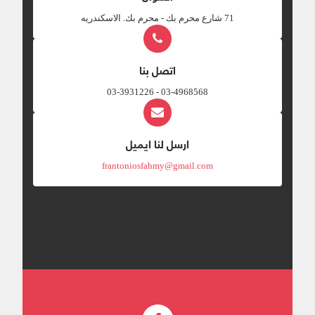
‎71 شارع محرم بك - محرم بك. الاسكندريه
اتصل بنا
03-4968568 - 03-3931226
ارسل لنا ايميل
frantoniosfahmy@gmail.com