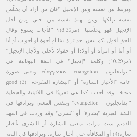
ويربط بين نفسه وبين الإنجيل "فان من أراد أن يخلّص
نفسه يهلكها. ومن يهلك نفسه من اجلي ومن أجل
الإنجيل فهو يخلّصها" (مر8:35)؟ "فأجاب يسوع وقال
الحق أقول لكم ليس احد ترك بيتا أو أخوة أو أخوات أو أبا
أو أما أو امرأة أو أولادا أو حقولا لأجلي ولأجل الإنجيل"
(مر10:29) وكلمة "إنجيل" في اللغة اليونانية هي
"إيوانجليون – εύαγγελιον - euangelion" وتعنى بصورة
عامة "الأخبار السارة" أو "البشارة المفرحة" (3) good
News. وقد أخذت كما هي تقريبًا في اللاتينية والقبطية
"إيفانجليون – evangelion" وبنفس المعنى ويرادفها في
اللغة العبرية "بشارة" أو "بُشرى" وقد وردت في العهد
القديم ست مرات بمعنى البشارة أو البشرى بأخبار
سارة(4) أو المكافأة على أخبار سارة. ويرادفها في اللغة