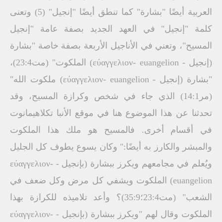
العربية أيضًا "بشارة" كما تنطق أيضًا "إنجيل" (5) وتعنى
كلمة "إنجيل" في العهد الجديد بصفة عامة "إنجيل
المسيح"، وتعني في الأناجيل الأربعة بصفة خاصة "بشارة
(إنجيل - εύαγγελιον- euangelion) الملكوت" (مت23:4)،
"بشارة (إنجيل - εύαγγελιον- euangelion) ملكوت الله"
(مر14:1) الذي جاء في شخص وكرازة المسيح، وقد
تحدثنا عن هذا الموضوع هنا في موقع الأنبا تكلاهيمانوت
في أقسام أخرى. فالمسيح هو ملك هذا الملكوت
والمبشر والكارز به أيضًا:" وكان يسوع يطوف كل الجليل
ويُعلم في مجامعهم ويكرز ببشارة (بإنجيل - εύαγγελιον-
euangelion) الملكوت ويشفي كل مرض وكل ضعف في
الشعب" (مت23:4؛35:9)؟ وأعد تلاميذه للكرازة بهذا
الملكوت وقال لهم "ويكرز ببشارة (بإنجيل - εύαγγελιον-