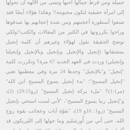
جميلة ومن فرط جمالها أحبها وتمنى من الآلهة أن تحولها
إلى امرأة حقيقية لتكون محبوبته!! وهكذا هؤلاء أيضًا فقد
صنعوا أسطورة أعجبتهم ومن شدة إعجابهم بها صدقوها
وراحوا يكررونها في الكثير من المقالات والكتب!!ولكي
نوضح الحقيقة نقول لهؤلاء وغيرهم أن كلمة إنجيل
بمشتقاتها (إنجيل والإنجيل وبإنجيل وبالإنجيل وإنجيلنا
وإنجيلي) وردت في العهد الجديد 67 مرة؟ وتكررت كلمة
"إنجيل" و"بالإنجيل" وحدها 24 مرة وفي معظمها تعني
"إنجيل المسيح"؛ "بدء إنجيل يسوع المسيح ابن الله"
(مر1:1)؟ "ملء بركة إنجيل المسيح" (رو29:15) (2)،
و"إنجيل ربنا يسوع المسيح"، "لأني لست استحي بإنجيل
المسيح" (رو1: 16و 19)، "بقوّة آيات وعجائب بقوة روح
الله. حتى أني من أُورشليم وما حولها إلى الليريكون قد