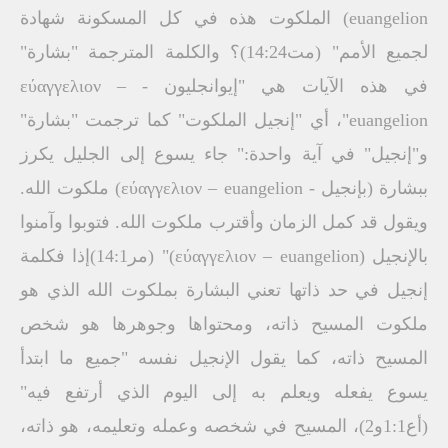
euangelion) الملكوت هذه في كل المسكونة شهادة
لجميع الأمم" (مت14:24)؟ والكلمة المترجمة "بشارة"
في هذه الآيات هي "إيوانجليون - εύαγγελιον –
euangelion"، أي "إنجيل الملكوت" كما ترجمت "بشارة"
و"إنجيل" في آية واحدة:" جاء يسوع إلى الجليل يكرز
ببشارة (بإنجيل - εύαγγελιον – euangelion) ملكوت الله.
ويقول قد كمل الزمان وأقترب ملكوت الله. فتوبوا وآمنوا
بالإنجيل (εύαγγελιον – euangelion)" (مر14:1)إذا فكلمة
إنجيل في حد ذاتها تعني البشارة بملكوت الله الذي هو
ملكوت المسيح ذاته، ومحتواها وجوهرها هو شخص
المسيح ذاته، كما يقول الإنجيل نفسه "جميع ما ابتدأ
يسوع يفعله ويعلم به إلى اليوم الذي أرتفع فيه"
(أع1:1و2)، المسيح في شخصه وعمله وتعليمه، هو ذاته،