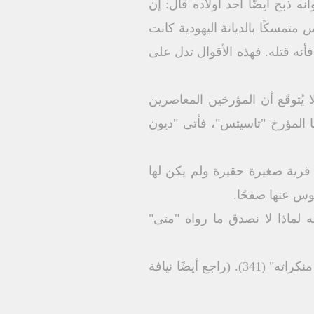
ذبح أيضًا أحد أولاده قال: إن
متمسكًا بالديانة اليهودية كانت
فأنه قتله. فهذه الأقوال تدل على
ا يُتوقَع أن المؤرخين المعاصرين
 المؤرخ "تاسيتس"، فأتى "ديون
 قرية صغيرة حقيرة ولم يكن لها
وس عنها صفحًا.
 لماذا لا نصدق ما رواه "متى"
سادسًا: اشتهر هيرودس بالقسوة وسفك الدماء بحيث أن قتل الأطفال لم يكن شيئًا بالنسبة إلى منكراته" (341). (راجع أيضًا نيافة