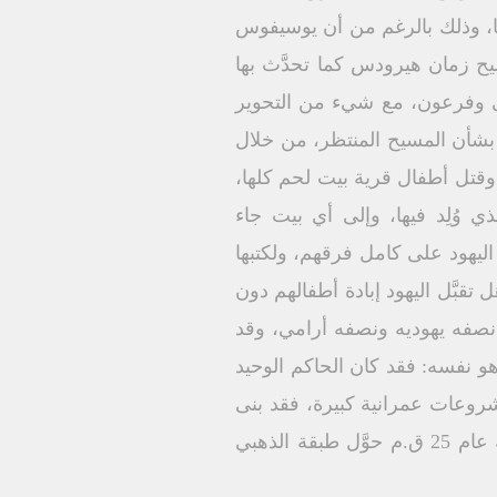
 وجوارها، وذلك بالرغم من أن يوسيفوس
سيح زمان هيرودس كما تحدَّث بها
ى وفرعون، مع شيء من التحوير
بشأن المسيح المنتظر، من خلال
ك هيرودس من استهزؤا به وقتل أطفال قرية بيت لحم كلها،
وُلِد فيها، وإلى أي بيت جاء
ليهود على كامل فرقهم، ولكتبها
قبَّل اليهود إبادة أطفالهم دون
نصفه يهوديه ونصفه أرامي، وقد
و نفسه: فقد كان الحاكم الوحيد
وعات عمرانية كبيرة، فقد بنى
الهيكل في أورشليم، كما خفف الضرائب عن الشعب في أوقات الأزمات، وفي وقت المجاعة عام 25 ق.م حوَّل طبقة الذهبي