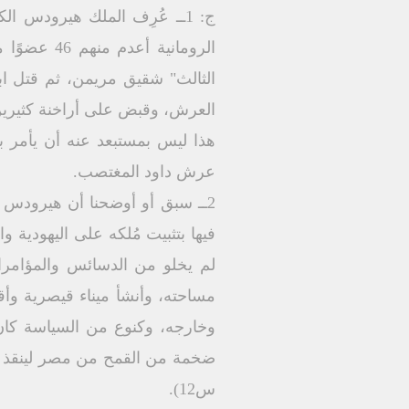
ج: 1ــ عُرِف الملك هيرودس 
الثالث" شقيق مريمن، ثم قتل ابن
العرش، وقبض على أراخنة كثيرين م
هذا ليس بمستبعد عنه أن يأمر بذ
عرش داود المغتصب.
لم يخلو من الدسائس والمؤامرا
وخارجه، وكنوع من السياسة كان 
س12).