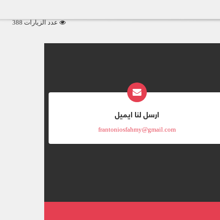
عدد الزيارات 388
ارسل لنا ايميل
frantoniosfahmy@gmail.com