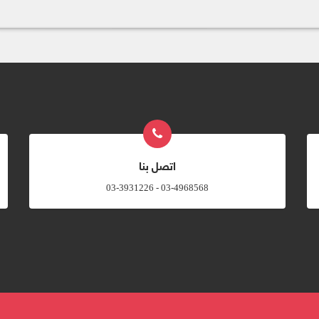
اتصل بنا
03-4968568 - 03-3931226