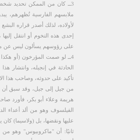
3ــ كان من الممكن تحديد شخصية
ملابسهم الفارسية تُظهرهم، يبد
لأولاده، لذلك أصدر قراره البشع 
إحدى هذه التخوم أو انتقل إليها 
على رؤوسهم يسألون ليس عن مجرم
4ــ لو صمت المؤرخون (أو هكذا 
الحادثة في إنجيله، وانتشار هذا
تأكيد على حدوثه، وصاحب هذا الاع
هريمة وعلاء أبو بكر، فأورد صاح
الفيلسوف وهو من ألد أعداء الديا
عليها ونقضها، بل (ولاسيما) كان 
ثانيًا: أن "ماكروبيوس" وهو من 