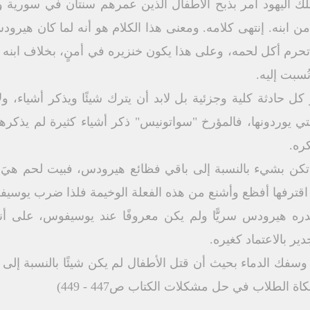
يهود أمر بذبح الأطفال الذين عمرهم سنتان في سورية وأنه 
 ابنه. إنتهى كلامه. ومعنى هذا الكلام هو أنه لما كان هيرودس 
ها تحرم أكل لحمه، وعلى هذا يكون خنزيره في أمنٍ، بخلاف ابنه 
ُسبت إليه.
 كل حادثة كلية وجزئية بل لابد أن يترك شيئًا ويذكر أشياء، ول
ي يوردونها، فالمؤرخ "سواتونيس" ذكر أشياء كثيرة لم يذكرها
ره.
ة لم تكن بشيء بالنسبة إلى باقي فظائع هيرودس، فبيت لحم هيَ
ي اقترفها أفظع وأشنع من هذه الفعلة الوخيمة فلذا ضرب يوسيف
صدره هيرودس سريًَّا ولم يكن معروفًا عند يوسيفوس، على أنه
ر بالاعتماد كغيره.
الطلاب في حل مشكلات الكتاب ص447 - 449)