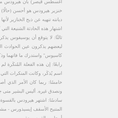
أغسطس قيصر) بأن هيرودس ملك ال
خنزير هيرودس هو أحسن (حالًا) من
ديانته تنهيه عن ذبح الخنازير لأن
اشتهار هذه الحادثة الشنيعة التي ن
ثالثًا: لا يتوقع أن يوسيفوس يذكر
لبعضهم يذكرون عين الحوادث الت
كاسيوس" واستدرك ما فاتهما وذك
رابعًا: إن هذه الفعلة المُنكَر
اسم يُذكَر، وكانت المنكرات الت
خامسًا: ربما كان الأمر الذي أ
ونصدق غيره. أليس البشير متى جدي
المتنيح الأسقف إيسيذورس - مشكاة 