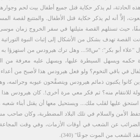
 حوالي 100 عام من هذه الحادثة، لم يذكر حكاية قتل جميع أطفال بيت لحم
ت، إلاَّ أنه لم يذكر حكاية قتل الأطفال. والمتتبع لقصة الم
شفًا، حيث تستلهم القصة مثيلتها في سفر الخروج زمان موس
ت القصة تهدف بشكل من الأشكال إلى إثبات النبوة التوراتية 
مولد يسوع بيت لحم" (339) ويقول "علاء أبو بكر": "س58... وهل تر
 حكمه ويسهل السيطرة عليها، ويسهل عليه معرفة من الذي 
فال في باقي التخوم؟ ولو فعل هيرودس هذا لأصبح من أعداء ا
ن كانوا يكتبون ذمائم هيرودس ويتصفَّحون عيوبه وجرائمه، وهل ت
لة للانتقام منه؟ ثم فكر معي مرة أخرى!. كان هيرودس هذا 
ستحق عليها لقلب ملك... ويستحيل معها أن يقتل أبناء شعبه ه
ظ الأمن والسلام في تلك البلاد المضطربة، وكان صاحب مشر
ذ الشعب من الموت جوعًا" (340).