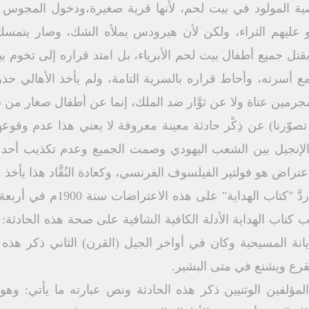
 المولود في بيت لحم، لأنها قرية صغيرة،ودخول المجوس إليها 
و عليهم الثراء، ولكن لأن هيرودس يملأه الشك، وصار يتمس
بقتل جميع أطفال بيت لحم الأبرياء، بل امتد قراره إلى تخوم بي
مع أسرته، وأحاط قراره بالسرية التامة، ولم يأخذ الأهالي ح
ين عتاة ولا عن ثوَّار ضد الملك، إنما عن أطفال صغار من 
تصوّرنا) عن ذِكْر حادثة معينة معروفة لا يعني هذا عدم وقو
 الإنجيل بين الشعب اليهودي وصمت الجميع وعدم تكذيب أحد م
تراض هو فولتير الفيلسوف الفرنسي، وكعادة النُقَّاد هذا يأخذ 
من جيل إلى جيل، وقد سبق أن ردّ
ب كتاب الهداية الأدلة الكافية الشافية على صحة هذه الحادثة
نة المسيحية وكان في أواخر الجيل (القرن) الثاني ذكر هذه ال
يقرع ويشنع في متى البشير.
المؤلفين الوثنيين ذكر هذه الحادثة ونص عبارته ما يأتي: وه