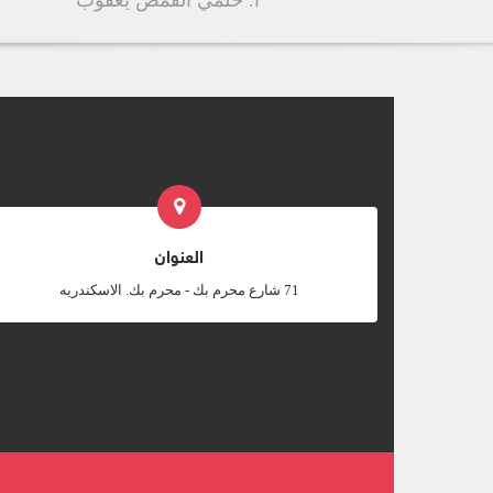
أ. حلمي القمص يعقوب
العنوان
‎71 شارع محرم بك - محرم بك. الاسكندريه