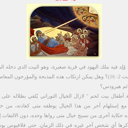
وُلِد فيه ملك اليهود في قرية صغيرة، وهو البيت الذي دخله 
جميع أطفال بيت لحم وتخومها (مت 2: 16)؟ وهل يمكن ارتكاب هذه المذبحة و
ائم هيرودس؟
فال بيت لحم " لازال الخيال التوراتي يُلقي بظلاله على كت
لمرة مع إستلهام آخر من هذا الخيال يوظفه متى كعادته، من خل
كاية أخرى من نسيج خيال متى رواها وحده، دون الالتفات إلى
لم يذكرها أي شخص آخر غيره في ذلك الزمان. حتى فلافيوس ي