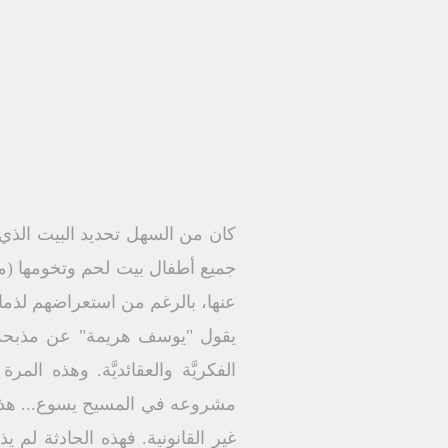
كان من السهل تحديد البيت الذي 
عنها، بالرغم من استعراضهم لذم
يقول "يوسف هريمة" عن مذبحة أط
الفكريَّة والعقائديَّة. وهذه ا
مشروعه في المسيح يسوع... هذه ح
غير القانونية. فهذه الحادثة 