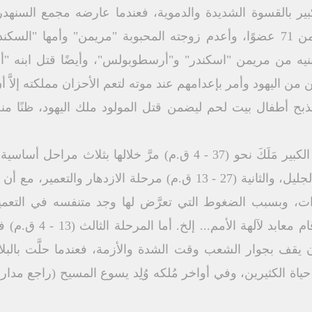
الكبير بالقسوة الشديدة والدموية، فعندما عارضه مجمع السنهد
الرومانية أعدم منهم 46 عضوًا من 71 عضوًا، وأعدم زوجته المحبوبة "مريمن"
يه من مريمن "اسكندر" و"أرسطوبولس"، وأيضًا قتل ابنه "أنتي
ن اليهود وأمر بإعدامهم عند موته لتعم الأحزان مملكته إلاَّ أ
بح أطفال بيت لحم ليضمن قتل المولود ملك اليهود، ظنًا منه 
فيها بتثبيت مُلكه على اليهودية والجليل، والثانية (27 - 13 ق.م) مر
ت، وبسبب الضغوط التي تعرَّض لها وجد متنفسه في التعمير
مساحته، وأنشأ ميناء قيصر
يقف بجوار الشعب وقت الشدة والأزمة، فعندما حلَّت بالبل