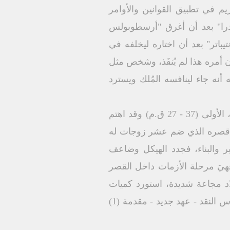
ريم في تطبيق القوانين والأوامر
 وأمها "السكندرا" بعد أن أغرق "أرسطوبولس
باتر" بعد أن اختاره ليخلفه في
ن أمره هذا لم يُنفَذ، وشخص مثل
أنه جاء لينافسه المُلك ويسترد
2ــ سبق أو أوضحنا أن هيرودس الكبير مَلَكَ نحو (37 - 4 ق.م) مرَّ خلالها بثلاث مراحل أساسية، الأولى (37 - 27 ق.م) وقد اهتم
حلة الازدهار والتعمير، مع أن قصره الذي ضم عشر زوجات له
 والبناء، فجدد الهيكل وضاعف
ية وأقام معابد لآلهة الأمم... إلخ. أما المرحلة الثالث (13 - 4 ق.م) فهيَ مرحلة الأزمات داخل القصر
اد مجاعة شديدة، استورد كميات
ضخمة من القمح من مصر لينقذ حياة الكثيرين، وفي أواخر مُلكه وُلِد يسوع المسيح (راجع مدارس النقد - عهد جديد - مقدمة (1)