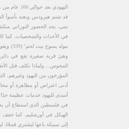
اليهودي بعد
قد شتم هيرودس ونعته بأسوأ النعو
متى، يجد الحضور التوراتي منك
في الأحداث والشخصيات. كما كان
وهيَ قرية صغيرة تقع في دائرة
المجوس... ولماذا تكلف قتل الأط
المؤرخون من اليهود وغيرهم، الذي
أدنى اعتراض أو مظاهرة أو محاو
أسدى لليهود خدمات عظيمة جدًا ا
في فلسطين الذي استطاع أن يحف
إلى سبيكة باعها ليشتري قمحًا، لينق