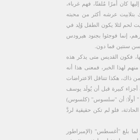
كان أمرًا مُلفتًا، فهم غرباء،
ك بتلابيت عرشه أكثر من محبته
ت لحم لئلا يكون الطفل وُلِد في
ذرهم، إنما فوجئوا بجنود هيرودس
سن سنتين فما دون.
عها، فكون القديس متى يذكر هذه
نهم لهذا الخبر، فمعنى هذا أنه
من ذاك، هكذا تتناقل الاعتراضات
َ "كتاب الهداية" على هذه الاعتراضات سنة 1900م في أربعة أجزاء كبيرة قبل أن يُولَد يوسف
: " أولًا: أن "سلسوس" (كلسوس)
حادثة، فلو لم تكن حقيقية لردَّ
و لما بلغ "أغسطس" (الإمبراطور