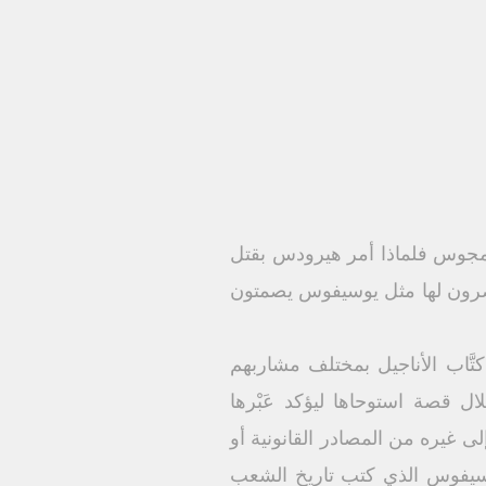
المجوس فلماذا أمر هيرودس بقتل
المؤرخون المعاصرون لها مثل يوسيفوس يصمتون
َّاب الأناجيل بمختلف مشاربهم
ال قصة استوحاها ليؤكد عَبْرها
 غيره من المصادر القانونية أو
وسيفوس الذي كتب تاريخ الشعب