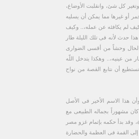
وتغير كل شئ، وانقلبت الأوضاع،
خمر أو غيرها مما يمكن أن يسليه
كيف لم يكافئه عن عمله،.. وكيف
هذا حدث لأنه فى تلك الليلة طار
 الحال وحشاً من أقسى الضوارى
ن عينيه،.. وهكذا يتدخل اللّه
نستطيع أن نتابع القصة من نواح
 هذا الاسم الأخير فى الأصل
 الأول، وقد حكم عشرين عاماً ما بين 485 - 465 ق. م، وقد كان مشهوراً بجماله الطبيعى مع
اة، وقد بدأ حكمه بإتمام غزو مصر
خ إلى القمة فى العظمة والحضارة