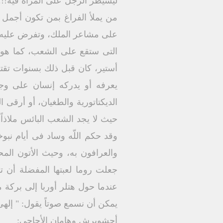
ليسيطر الرجل على المرأة فيه!!..
من يملأ الفراغ بمن تكون أجمل و
على مشاعر الملك، وتفرض عليه سل
التى ستقع على الشعب، كما هو ث
أستير، كان قبل ذلك بسنوات تقت
يعرفه أو يدركه إنسان على وجه
الديكتاتورية والطغيان، أو أرقى ا
حيث لا يجد الشعب البائس ملاذاً 
وقد حكم اللّه وساد فى أيام نبو
والعرافون به، وحيث الأتون الم
جعلت روما لعبتها المفضلة أن 
عندما حول هتلر أوربا إلى بركة 
يمكن أن نسمع صوتاً يقول: " إلهى أر
أحشويرش وهامان الأجاجى: