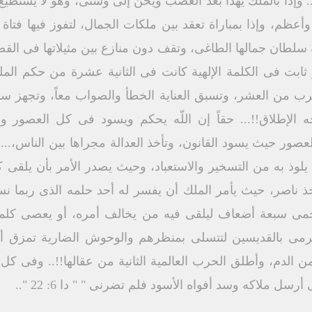
 وإذا بالملك يهدأ بعد الغضب ويحن إلى وشتى، وهو لا يستطيع
أعظم، وإذا بمباراة تعقد بين ملكات الجمال، لتفوز فيها فت
طان جمالها الطاغى، وتقف دون منازع بين مثيلاتها فى القصر 
ابت فى الكلمة الإلهية كانت فى الثانية عشرة من حكم الم
رب من العشر، وتسبق العناية الخطأ والصواب معاً، وتجهز سبل
 الإطلاق!!... حقاً إن اللّه يحكم ويسود فى كل العصور 
لعصور حيث يسود القانون، وتأخذ العدالة مجراها بين الناس،...
يلوذ به من التسخير والاستعباد، وحيث يصدر الأمر بأن يلقى ك
خذ ناصر، حيث يأمر الملك أن يفسر له أحد حلمه الذى ربما ن
حمى سبعة أضعاف ليلقى فيه من يخالف أمره، أو يعصى كلمته،
ترمى بالقديسين لتتسلى بمنظرهم والوحوش الضارية تمزق أجس
من الدم، وأطلق الحرب العالمية الثانية من عقالها!!.. وفى 
سل ملاكه وسد أفواه الأسود فلم تضرنى " " دا 6: 22 "..