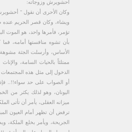
أحشويرش وزوجاته:
وكان الأحرى أن نقول " أحشويرش 
ويشاء، وكان قصر الحريم عنده ص
تؤمر، فأمرها واحد، هو الموت الب
بأن تشوه منافستها أمامه، فما ك
الأساس، وأرسلت الجثة مشوهة ال
ممتلئاً بالحيات السامة، والإنا
الدخول إلى مثل هذه المجتمعات 
أو الصواب على حد سواء!!.. فإذا 
اليونان، وهو لذلك يكثر من ال
ميزانه العقلى، يأمر أن تأتى المل
ترفض أن تظهر أمام العيون المبت
الجريحة، ويأمر بخلع الملكة، وي