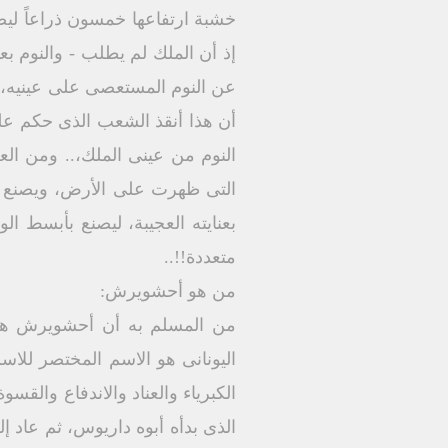
خشبة ارتفاعها خمسون ذراعاً ليص
إذ أن الملك لم يطلب - والنوم بع
عن النوم المستعصى على عينيه، و
أن هذا أنقذ الشعب الذى حكم عليه
النوم من عينى الملك،.. ومن ال
التى ظهرت على الأرض، ويصنع ال
بعنايته العجيبة، ليصنع بأبسط ا
متعددة!!..
من هو أحشويرش:
من المسلم به أن أحشويرش هو 
الكبرياء والعناد والاندفاع والقس
الذى بدأه أبوه داريوس، ثم عاد إ