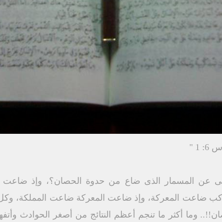
1 "
بى عن المسمار الذى ضاع من حدوة الحصان؟، وإذ ضاعت ا
راكب ضاعت المعركة، وإذ ضاعت المعركة ضاعت المملكة، وكل 
ن!!.. وما أكثر ما تنجم أعظم النتائج من أصغر الحوادث وأتفهها