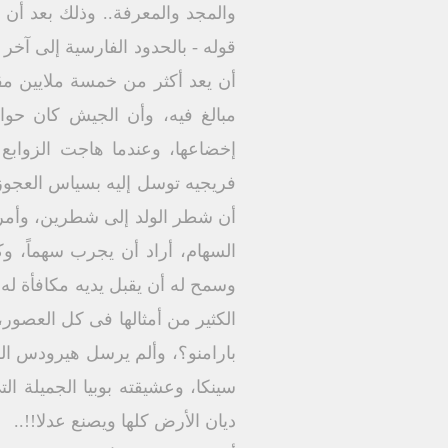
والمجد والمعرفة.. وذلك بعد أن 
قوله - بالحدود الفارسية إلى آخر
أن يعد أكثر من خمسة ملايين مق
مبالغ فيه، وأن الجيش كان حوال
إخضاعها، وعندما هاجت الزوابع
فريجيه توسل إليه بسياس العجوز (
أن شطر الولد إلى شطرين، وأمر ال
السهام، أراد أن يجرب سهماً، و
وسمح له أن يقبل يديه مكافأة له ع
الكثير من أمثالها فى كل العصور،
بارامنو؟، وألم يرسل هيرودس الكب
سينكا، وعشيقته بوبيا الجميلة ال
ديان الأرض كلها ويصنع عدلا!!..