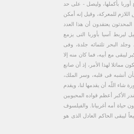
أوربا بأكملها، وليصل - على حد
 اللازم للمعركة، وقيل إنه أمكن
لمحدثون يعتقدون أن هذا العدد
 ليربط آسيا بأوربا التى يزمع
جلد البحر ثلثمائه جلدة، وفى
ليبقى مع أبيه، فما كان منه إلا
 مماثلا لهذا الأمر، إذ أن صانع
أن أنشبه فى قلبه، وسر الملك،
 شاء اللّه أن يقدمها لنا، ويقدم
در الأكبر أعظم قواده المحبوبين
ن حياة أمه أغربيانا. والفيلسوف
اً ليبقى الحاكم العادل الذى هو