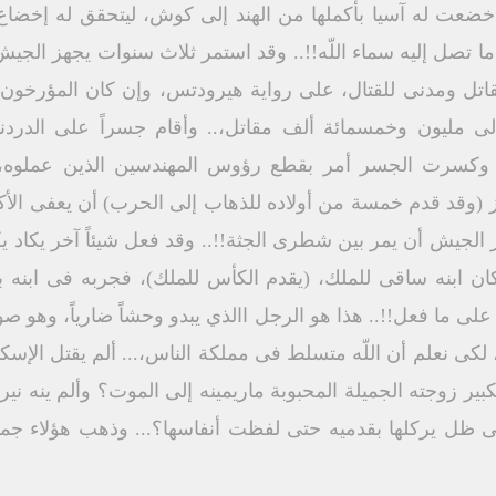
خضعت له آسيا بأكملها من الهند إلى كوش، ليتحقق له إخضاع 
 ما تصل إليه سماء اللّه!!.. وقد استمر ثلاث سنوات يجهز الجيش
اتل ومدنى للقتال، على رواية هيرودتس، وإن كان المؤرخون ا
ى مليون وخمسمائة ألف مقاتل،.. وأقام جسراً على الدردنيل
 وكسرت الجسر أمر بقطع رؤوس المهندسين الذين عملوه، و
وقد قدم خمسة من أولاده للذهاب إلى الحرب) أن يعفى الأكبر 
جيش أن يمر بين شطرى الجثة!!.. وقد فعل شيئاً آخر يكاد يكون
كان ابنه ساقى للملك، (يقدم الكأس للملك)، فجربه فى ابنه ب
لى ما فعل!!.. هذا هو الرجل االذي يبدو وحشاً ضارياً، وهو صورة
 لكى نعلم أن اللّه متسلط فى مملكة الناس،... ألم يقتل الإسكن
ير زوجته الجميلة المحبوبة ماريمينه إلى الموت؟ وألم ينه نيرو
تى ظل يركلها بقدميه حتى لفظت أنفاسها؟... وذهب هؤلاء جميع