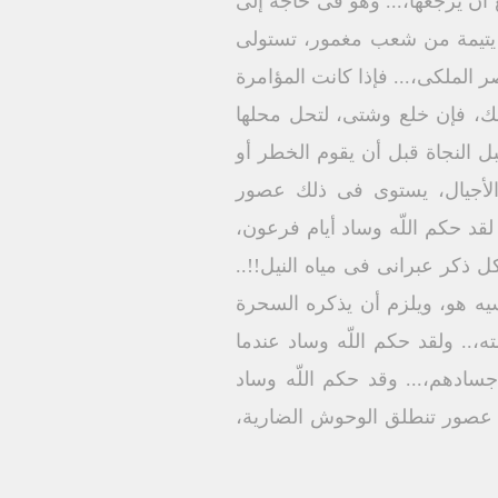
 أن يرجعها،... وهو فى حاجة إلى
اة يتيمة من شعب مغمور، تستولى
الملكى،... فإذا كانت المؤامرة
لك، فإن خلع وشتى، لتحل محلها
 النجاة قبل أن يقوم الخطر أو
والأجيال، يستوى فى ذلك عصور
 لقد حكم اللّه وساد أيام فرعون،
ل ذكر عبرانى فى مياه النيل!!..
سيه هو، ويلزم أن يذكره السحرة
.. ولقد حكم اللّه وساد عندما
ادهم،... وقد حكم اللّه وساد
كل عصور تنطلق الوحوش الضارية،