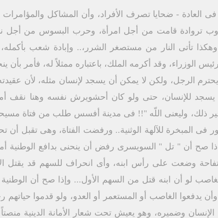
 العادة - ضحايا تصرف الأفراد، وأن المشاكل والمؤامرات وا
وب تروادة قامت من أجل امرأة، وحرب البسوس من أجل ناقة
وهكذا تأتى النار من مستصغر الشرر،.. وإبادة شعب بأكمله،
س الوزراء، وقد أكرمه الملك، باعتباره ممثلاً له، فأمر بأن ي
رم الرجل، ولكن لا يمكن أن يسجد لإنسان مثله، لأن عقيدته ال
يسجد للإنسان، حتى ولو كان أحشويرش نفسه وهنا نقف أما
 غير ذلك، وليعنى اللّه "!! فى مدينة أفسس طلب من فتاة مسيح
ور فى المبخرة للآلهة الوثنية.. ورفضت الفتاة، وهى تقبل أن ت
 وإذا صح أن " تل " السويسرى رفض أن ينحنى بدافع الوطنية أ
فاحة وضعت على رأس ابنه، وأى انحراف للسهم قد يقتل ال
غاصب لو أن ابنه قتل من السهم الأول... وإذا صح أن الوطنية
أن يدفعوا الغاصب أو المستعمر أو العدو، ولو قدموا حياتهم ر
 الإنسان وضميره، وهو يعيش تحت شعار الأمانة الدينية منصتاً 