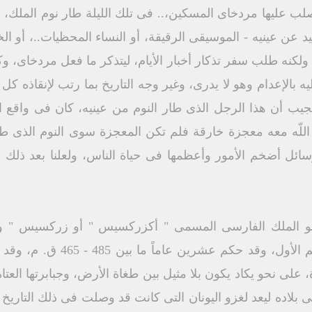
لب عليها مردخاى المسكين،.. فى تلك الليلة طار نوم الملك، 
يد عن عينيه - الموسيقى الرقيقة، أو النساء المحظيات..، أو ال
لكنه طلب سفر تذكار أخبار الأيام، ليتذكر ما فعل مردخاى، و
 بالإعدام وهو لا يدرى، وغير وجه التاريخ بما رتب لإنقاذه كل 
عجيب أن هذا الرجل الذى طار النوم من عينيه، كان فى واقع
لّه معه معجزة خارقة فلم تكن المعجزة سوى النوم الذى طار م
لوسائل أضخم الأمور وأعظمها فى حياة الناس، ولعلنا بعد ذلك 
الملك الفارسى المسمى " أكزركسيس " أو زركسيس " وأن
اليونانى هو الاسم المختصر للاسم
وة، على نحو يكاد يكون بلا مثيل بين طغاة الأرض، وجبابرتها العت
لى بلاده ليعد لغزو اليونان التى كانت قد وصلت فى ذلك التاري