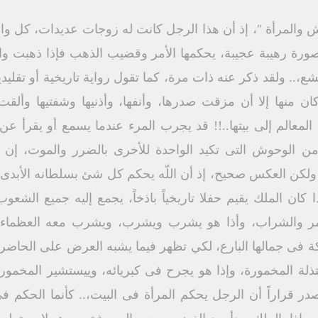
والمرأة "، إذ أن هذا الرجل كانت له زوجات عديدات، كل واح
ورة رهيبة عجيبة، يحكمها الأمر وقضيب الذهب فإذا ذهبت وا
شع،.. ولقد ذكر عنه ذات مرة، كما تقول رواية تاريخية أو تقلي
ان منها إلا أن مزقت صدرها، وأنفها، وأذنيها وشفتيها وألقت
معالم إلى بيتها..!! قد يجرب المرء عندما يسمع أو يقرأ عن 
ث من الوحوش التى تكيد الواحدة للأخرى بالضرر والموت، إن 
ولكن العكس صحيح، إذ أن اللّه يحكم كل شئ بسلطانه الأبدى
كان الملك يقيم حفلا تاريخياً باذخاً، يجمع إليه جميع الشعوب
خمر والشراب، وأذا هو يشرب ويشرب، ويشرب معه العظماء 
كة فى جمالها البارع، لكي تظهر فيما يشبه العرض على الحاضرين
ذلة المخمورة، وإذا هو يجرح فى كبريائه، وييستشير المخمورين
صدر قراراً أن الرجل يحكم المرأة فى البيت،.. كأنما الحكم ف