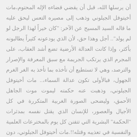
أن يرسلها الله، قبل أن يقضي قضاءه الإله المحتوم،مات
أخيتوفل الجيلوني وذهب إلى مصيره التعس ليحق عليه
ما قاله السيد المسيح عن الآخر: "كان خيراً لهذا الرجل لو
لم يولد".. أجل وهذا حق، لأن الذي يودعونه كثيراً يطالبونه
بأكثر، وإذا كانت العدالة الأرضية تضع أشد العقاب، على
المجرم الذي يرتكب الجريمة مع سبق المعرفة والإصرار
والترصد، وهي لا تستطيع أن تأخذه بما تأخذ به الغر الغرم
الجهول، فبالأولى تكون عدالة السماء،.. مات أخيتوفل
الجيلوني، وذهبت عنه حكمته ليموت موت الجاهل
الأحمق، وليضحى الصورة الغربية المتكررة في كل
الأجيال والعصور، للإنسان الذي يقتل نفسه بمدثرات
"الحكمة" البشرية التي تتفنن كل يوم بالمخترعات العلمية
والنفسية في تعذيبه وقتله!!.مات أخيتوفل الجيلوني، دون