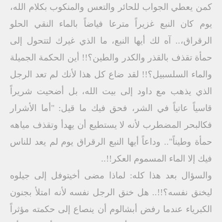
كمن يعطي الجواب للحائر والتعس والمنكوب بكلام الله،
يوم كان النبع غزيراً مترعا فياضاً بالماء النقي الحلو
الرقراق،.. آه لك أيها النبع، ما الذي غيرك لتتحول إلى
حمأة تقذف بالقذر والكدر والطين؟!! أين الحكمة الجميلة
والماء السلسبيل؟!! لقد ضاع كل هذا لأنك لم تعد الرجل
الذي يذهب مع داود إلى بيت الله، بل أضحيت شريراً
قاسياً عاتياً في الشر، فحق فيك ما قيل: "أما الأشرار
فكالبحر المضطرب لأنه لا يستطيع أن يهدأ وتقذف مياهه
حمأة وطيناً".. وداعاً أيها النبع الرقراق يوم لم يعد للناس
فيك إلا الماء المسموم العكر!!..
والسؤال بعد هذا كله: لماذا مضى أخيتوفل إلى جيلوه
ليخنق نفسه؟!!.. هل خنق الرجل نفسه لأنه امتلأ بجنون
الكبرياء عندما رفض أبشالوم أن ينصاع إلى حكمته مؤثراً