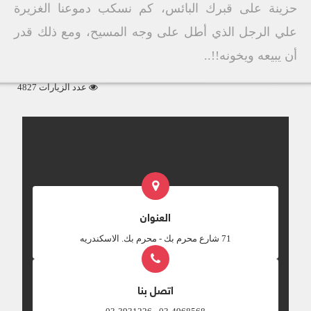
حزينة على قبرك البائس، كم نسكب دموعنا الغزيرة
علي الرجل الذي أطل على وجه المسيح، ومع ذلك قدر
أن يبيعه ويخونه!!..
عدد الزيارات 4827
العنوان
‎71 شارع محرم بك - محرم بك. الاسكندريه
اتصل بنا