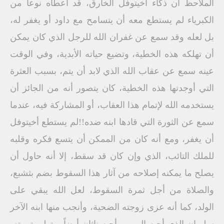
الملاحظ أن ذكاء أخيتوفل الخارق، قد أعطاه نوعاً من
الكبرياء لم يستطع معه أن يتسامح مع داود أو يغفر له،
بل لعله وقد سمع عن غفران الله للرجل الذي كان يمكن
أن تهلكه هذه الخطية، وتضيع حياته الأبدية، وفي الوقت
عينه سمع عن عقاب الله الذي لابد أن يتم، بسبب العثرة
التي أوجدتها هذه الخطية، كان يتصور أنه من الجائز أن
يستخدمه الله لإتمام هذا العقاب، أو المشاركة فيه، عندما
سمع عن الثورة التي قادها ابنه ضده!!لم يستطع أخيتوفل
أن يغفر، ومع أنه كان من الممكن أن يتسع فكره وقلبه
للملك التائب، الذي وإن كان قد سقط، إلا أنه حاول أن
يصلح ما يمكنه إصلاحه من آثار هذا السقوط بضم بثشبع،
والصلاة من أجل ثمرة السقوط، لعل الله يبقي على
الولد، كما أنه عزى زوجته الضحية، وأنجب منها ابنه الآخر