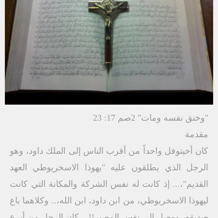
"وخنق نفسه ومات" 2صم 17: 23
مقدمة
كان أخيتوفل واحداً من أقرب الناس إلى الملك داود، وهو
الرجل الذي يطلقون عليه "يهوذا الاسخريوطي العهد
القديم"،... إذ كانت له نفس الشركة والمكانة التي كانت
ليهوذا الاسخريوطي، من ابن داود، ابن الله،.. وكلاهما باع
صديقه، ووصل إلى نفس المصير!!... كان الرجل من أبرع