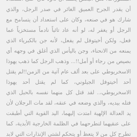
أن يقدر الجرح العميق الغائر في صدر الرجل، والذي
شارك هو في صنعه، وكان على استعداد أن يتسامح مع
الرجل أو يغفر له، لو أنه عاد تائباً نادماً مستخزياً عما
فعل، ولكن أخيتوفل لم يفعل، لأنه جن بالكبرياء الذي
يمنعه من الانحناء، وجن باليأس الذي أغلق في وجهه أي
بصيص من رجاء أو أمل!!... وذهب الرجل كما ذهب يهوذا
الاسخريوطي على بعد ألف عام آتية من الزمن!!لم يقتل
أحد أخيتوفل الجيلوني، كما لم يقتل أحد يهوذا
الاسخريوطي،.. لقد قتل كل منهما نفسه بالحبل الذي
فتله بيديه، والذي وضعه في عنقه، لقد مات الرجلان لأن
يد العدالة الإلهية امتدت إليهما، اليد القوية التي أطبقت
على عنقيهما لتطرحهما في الظلمة الخارجية الأبدية، كما
تطرح كل من لا يتعظ أو يتحكم لشتى الإنذارات التي لابد