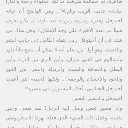
ظاهرة، ثم مسالمة مترفقة مذعنة، مملوءة رحمة وأثماراً
صالحة عديمة الريب والرياء".. ومن الواضح أن خيانة
أخيتوفل وغدره وتمرده وثورته ضد داود، لم تكن تعرف
شيئاً من هذه الأخيرة على وجه الإطلاق!! وهل هناك من
شك في أن أخيتوفل رمى بثقله الكامل إلى جانب الشر
والفساد، وهو أول من يعلم أنه لا يمكن أن يضع بتاتاً داود
وأبشالوم في كفتي ميزان، وأين الثري من الثريا، وأين
البطل والحماقة والفساد والرذيلة والشر، من الخير
والجود والإحسان والرحمة!!.. ولكنها الخطية التي أعمت
أخيتوفل الجيلوني، أحكم المشيرين في عصره!!..
أخيتوفل والمصير التعس
وأي مصير تعس وصل إليه الرجل! لقد مضى وخنق
نفسه، وفعل ذات الشيء الذي فعله يهوذا الاسخريوطي
فيما بعد،... ولكني أرجو أن تتمهل لكي تتساءل متى خنق