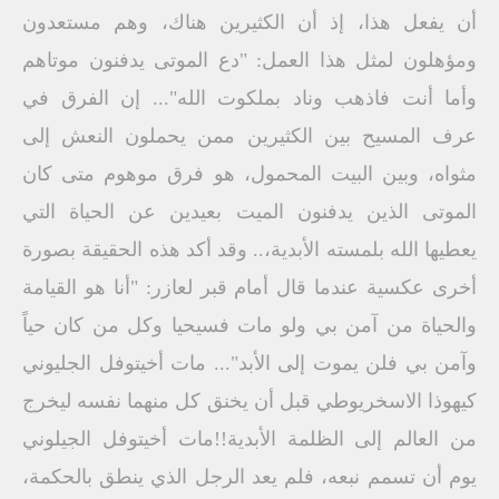
أن يفعل هذا، إذ أن الكثيرين هناك، وهم مستعدون
ومؤهلون لمثل هذا العمل: "دع الموتى يدفنون موتاهم
وأما أنت فاذهب وناد بملكوت الله"... إن الفرق في
عرف المسيح بين الكثيرين ممن يحملون النعش إلى
مثواه، وبين البيت المحمول، هو فرق موهوم متى كان
الموتى الذين يدفنون الميت بعيدين عن الحياة التي
يعطيها الله بلمسته الأبدية،.. وقد أكد هذه الحقيقة بصورة
أخرى عكسية عندما قال أمام قبر لعازر: "أنا هو القيامة
والحياة من آمن بي ولو مات فسيحيا وكل من كان حياً
وآمن بي فلن يموت إلى الأبد"... مات أخيتوفل الجليوني
كيهوذا الاسخريوطي قبل أن يخنق كل منهما نفسه ليخرج
من العالم إلى الظلمة الأبدية!!مات أخيتوفل الجيلوني
يوم أن تسمم نبعه، فلم يعد الرجل الذي ينطق بالحكمة،