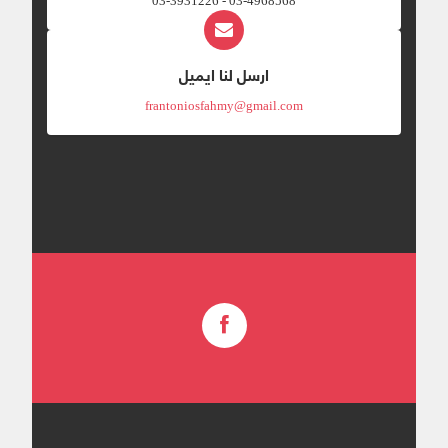
03-4968568 - 03-3931226
ارسل لنا ايميل
frantoniosfahmy@gmail.com