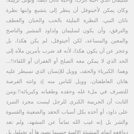
سليمان الذي أحبه الرب، وأحبه ناثان أيضاً، وتولى تربيته،
وكان يمكن لأخيتوفل أن ينظر إلى بثشبع وابنها نظرة
ناثان النبي، النظرة المليئة بالحب والحنان والعطف
والترفق، وأن يكون لسليمان ولداود المشير والناصح
والمعين والمساعد، لكن أخيتوفل، لم يكن هكذا، بل
وعجز عن أن يكون هكذا، لأنه قد ضرب بأمرين ملآه إلى
الحد الذي لا يمكن معه الصلح أو الغفران أو اللقاء!!...
وهما: الكبرياء والحقد، وويل للإنسان الذي تسيطر عليه
هاتان العاطفتان، وويل للناس منه إذ واتته الفرصة
للتصرف في ملء غله وحقده وطغيانه وكبريائه!!.ومن
الثابت أن الجريمة الكبرى للرجل ليست مجرد التمرد
على داود، أو أخذه بكل أسباب الحقد والضغينة والقسوة
والشر بل إنه غيب الله تماماً عن المشهد، ولم تعد
دوافعه إتمام المشيئة الإلهية حسبما تصورها أو تخيلها، بل