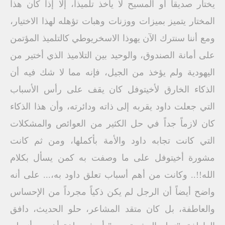
يختار صديقاً أو المسيح لا يأخذ تلميذاً، إلا إذا كان هذا
المختار يتميز بميزات ووزنات وهبات تؤهله لهذا الاختيار،
ومع أننا سنترك الآن يهوذا الاسخريوطي كالتلميذ المؤتمن
على أمانة الصندوق، والوحيد بين التلاميذ الذي أختير من
اليهودية ولم يؤخذ من الجيل، فإنه مما لا شك فيه أن
الذكاء الخارق لأخيتوفل كان يقف على رأس الأسباب
التي جعلت داود يقربه إلى ذاته ودائرته، وأن هذا الذكاء
كان لازماً جداً في حل الكثير من العوائص والمشكلات
التي كانت تجابه داود والأمة بأكملها، ومن ثم كانت
مشورة أخيتوفل على ما وصفت به كمن يسأل بكلام
الله!!.. وكانت من أهم أسباب تعلق داود به،... على أنه
واضح أيضاً أن الرجل لم يكن ذكياً مجرداً من الإحساس
والعاطفة، بل كان متقد المشاعر، حلو الحديث، دافق