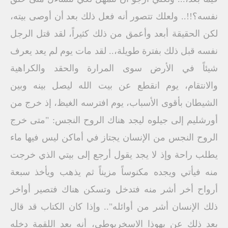
نفسه؟!!.. ولعلك تتصور أنه فعل ذلك بعد أن أوصى بيته،
لكن الحقيقة أبعد وأعمق من ذلك كثيراً، لقد قتل الرجل
نفسه قبل ذلك بفترة طويلة،.. لقد مات يوم لم يعد يعرف
شيئاً في الأرض سوى المرارة والحقد والكراهية
والانتقام، يوم انقطع عن بيت الله ليصل بينه وبين
الشيطان بأقوى الأسباب، يوم افترسه الغيظ، إذ خرج من
أورشليم إلى جيلوه ليجد هناك الروح النجس: "متى خرج
الروح النجس من الإنسان يجتاز في أماكن ليس فيها ماء
يطلب راحة وإذ لا يجد يقول أرجع إلى بيتي الذي خرجت
منه فيأتي ويجده مكنوساً مزيناً ثم يذهب ويأخذ سبعة
أرواح أخر أشر منه فتدخل وتسكن هناك فتصير أواخر
ذلك الإنسان أشر من أوائله".. وإذا كان الكتاب قد قال
بعد ذلك عن يهوذا الاسخريوطي، أنه بعد اللقمة دخله