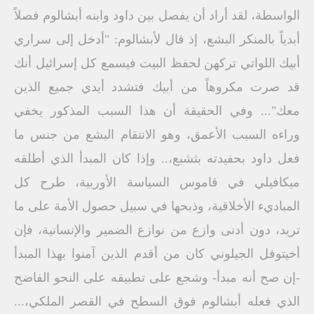
الواسطة، لقد أراد أن يفصل بين داود وابنه أبشالوم فصلاً
أبدياً بالمنكر البشع، إذ قال لأبشالوم: "أدخل إلى سراري
أبيك اللواتي تركهن لحفظ البيت فيسمع كل إسرائيل أنك
قد صرت مكروهاً من أبيك فتشدد أيدي جميع الذين
معك"... وفي الحقيقة أن هذا السبب المذكور يخفي
وراءه السبب الأعمق، وهو الانتقام البشع من جنس ما
فعل داود بحفيدته بثشبع،.. وإذا كان المبدأ الذي أطلقه
ميكافيلي في قاموس السياسة الأوربية، طرح كل
المباديء الأخلاقية، وذبحها في سبيل حصول الأمة على ما
تريد، دون أدنى وازع من نوازع الضمير والإنسانية، فإن
أخيتوفل الجيلوني كان من أقدم الذين آمنوا بهذا المبدأ
-إن صح أنه مبدأ- وشجع على تطبيقه على النحو الفاضح
الذي فعله أبشالوم فوق السطح في القصر الملكي،...