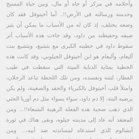
وأحلامه في مركز أو جاه أو مال، وبين حياة المسيح
وخدمته ورسالته في الأرض!!.. أما أخيتوفل فقد كان
وضعه يختلف، إذ كان له من الأسباب ما يمكن أن يثير
ضيقه وحفيظته من داود، وقد جاءت هذه الأسباب أثر
سقوط داود في خطيته الكبرى مع بثشبع، وبثشبع بنت
أليعام، وأليعام هو ابن أخيتوفل الجيلوني، وقد كانت هذه
الخطية بمثابة الذبابة الميتة التي سقطت في طيب
العطار، لتنته وتفسده، ومن تلك اللحظة تباعد الرجلان،
وامتلأ قلب أخيتوفل بالكبرياء والحقد والضغينة، ولم يكن
يرضيه البتة، إلا دم داود، سواء بسواء مثل دم أوريا الحثي
الذي ذهب ضحية هذه الفعلة الرهيبة الشنعاء!!... ومن
المعتقد أنه عاد إلى مدينته جيلوه، وبقى هناك في ثورة
أبشالوم الذي استدعاه لمساندته ضد أبيه،... ومن