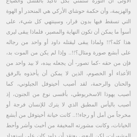
الأولى أن الثورة ستمني بكل تأكيد بالفشل والضياع
والهزيمة، وأن حكمة حوشاي الأركي هي المنحدر أو الهوة
التي تسقط فيها بدون قرار، وسينتهي كل شيء، على
أسوأ ما يمكن أن تكون النهاية والمصير، فلماذا يبقى ليرى
هذا كله؟!! ولماذا يبقى ليقتله داود أو واحد من رجاله
على أبشع صورة ومثال؟!!.. وإذا لم يكن من الموت بد،
فإن من حقه -كما تصور- أن يجعله بيده، لا بيد واحد من
الأعداء أو الخصوم، الذين لا يمكن أن يأخذوه بالرفق
والحنان والرحمة، لقد أصيب أخيتوفل الجيلوني، كما
أصيب يهوذا الاسخريوطي، بأقسى نوع من الجنون، إذ
أصيب باليأس المطبق الذي لا يترك للإنسان فرجة أو
مخرجاً من أمل أو رجاء!!.. كانت خيانة أخيتوفل من أبشع
الخيانات، وكانت مشورته المخيفة من أخبث وأشر وأحط
المشورات، لكن البعض يعتقد أن داود كان على استعداد