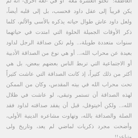
العاطفة: "تحلو العشرة معه" أو في -لغة أخرى- أنه لم
يكن قريباً إلى عقل داود فحسب، بل إلى قلبه أيضاً،
ولعل داود عاش طوال حياته يذكره بالأسى والألم، كلما
ذكر الأوقات الجميلة الحلوة التي امتدت في حياتهما
سنوات متعددة طويلة،.. ولم تكن صداقة الرجل لداود
بعيدة عن محراب الله،.. أو هي نوع من الصداقة الأدبية
أو الاجتماعية التي تربط الناس بعضهم ببعض، بل هي
أكثر من ذلك كثيراً، إذ كانت الصداقة التي عاشت كثيراً
تحت محراب الله في بيته المقدس، وكان من الممكن
لهذه الصداقة أن تستمر وتبقى، لو عاشت في ظلال
الله،.. ولكن أخيتوفل، قبل أن يفقد صداقته لداود فقد
الصلة والصداقة بالله، وتهاوت مشاعره الدينية الأولى،
وأضحت مجرد ذكريات لماضي لم يعد، وتاريخ ولى
وتباعد!!..