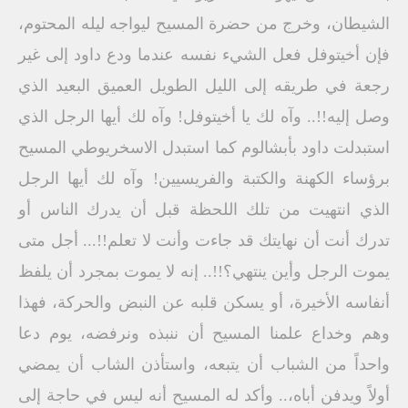
الشيطان، وخرج من حضرة المسيح ليواجه ليله المحتوم،
فإن أخيتوفل فعل الشيء نفسه عندما ودع داود إلى غير
رجعة في طريقه إلى الليل الطويل العميق البعيد الذي
وصل إليه!!.. وآه لك يا أخيتوفل! وآه لك أيها الرجل الذي
استبدلت داود بأبشالوم كما استبدل الاسخريوطي المسيح
برؤساء الكهنة والكتبة والفريسيين! وآه لك أيها الرجل
الذي انتهيت من تلك اللحظة قبل أن يدرك الناس أو
تدرك أنت أن نهايتك قد جاءت وأنت لا تعلم!!... أجل متى
يموت الرجل وأين ينتهي؟!!.. إنه لا يموت بمجرد أن يلفظ
أنفاسه الأخيرة، أو يسكن قلبه عن النبض والحركة، فهذا
وهم وخداع علمنا المسيح أن ننبذه ونرفضه، يوم دعا
واحداً من الشباب أن يتبعه، واستأذن الشاب أن يمضي
أولاً ويدفن أباه،.. وأكد له المسيح أنه ليس في حاجة إلى