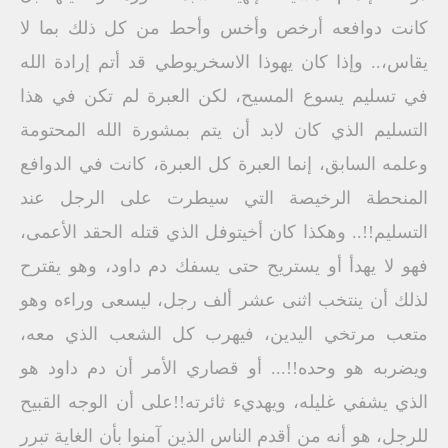
كانت دوافعه أرخص وأخس وأحط من كل ذلك بما لا
يقاس،.. وإذا كان يهوذا الاسخريوطي قد أتم إرادة الله
في تسليم يسوع المسيح، لكن العبرة لم تكن في هذا
التسليم الذي كان لابد أن يتم بمشورة الله المحتومة
وعلمه السابق، إنما العبرة كل العبرة، كانت في الدوافع
المنحطة الرخيصة التي سيطرت على الرجل عند
التسليم!!.. وهكذا كان أخيتوفل الذي قتله الحقد الأعمى،
فهو لا يهدأ أو يستريح حتى يسفك دم داود، وهو يقترح
لذلك أن ينتخب اثنى عشر ألف رجل، ليسعى وراءه وهو
متعب مرتخي اليدين، فيهرب كل الشعب الذي معه،
ويضربه هو وحده!!... أو قصاري الأمر أن دم داود هو
الذي يشفي غليله، ويهديء ثائرته!!على أن الوجه القبيح
للرجل، هو أنه من أقدم الناس الذين آمنوا بأن الغاية تبرر