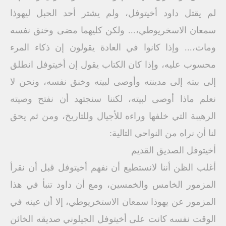
لم يقتل داود أخيتوفل، ولم يشتر أحد الحبل ليهوذا
سمعان الاسخريوطي،... ولكن كليهما مضى وخنق نفسه
ومات،... وإذا كانوا في العادة يقولون إن ذكاء المرء
محسوب عليه، وإذا كان الكتاب يقول إن أخيتوفل انطلق
إلى بيته إلى مدينته وأوصى لبيته وخنق نفسه، ونحن لا
نعلم ماذا أوصى لبيته، لكننا سنجتهد أن نفتح وصيته
الرهيبة التي خلفها وراءه للأجيال وللتاريخ، ومن ثم يحق
لنا أن نراه من النواحي التالية:
أخيتوفل الصديق القديم
أغلب الظن أننا لانستطيع أن نفهم أخيتوفل قبل أن نقرأ
المزمور الخامس والخمسين، ومع أن داود تنبأ في هذا
المزمور عن يهوذا سمعان الاستخريوطي، إلا أن عينه في
الوقت نفسه كانت على أخيتوفل الجيلوني صديقه الخائن