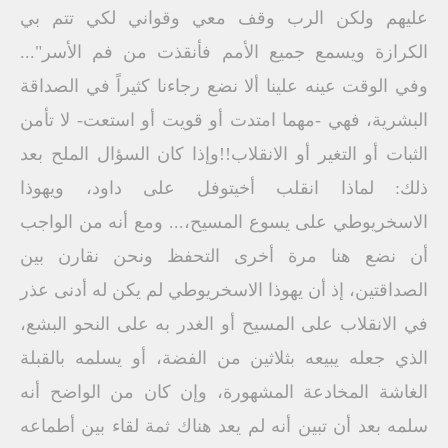
عليهم ولكن الرب وقف معي وقواني لكي تتم بي
الكرازة ويسمع جميع الأمم فأنقذت من فم الأسر"...
وفي الوقت عينه علينا ألا نضع رجاءنا كثيراً في الصداقة
البشرية، فهي -مهما امتدت أو قويت أو استعت- لا تأمن
الثبات أو التغير أو الانقلاب!!وإذا كان السؤال الملح بعد
ذلك: لماذا انقلب أخيتوفل على داود، ويهوذا
الاسخريوطي على يسوع المسيح،... ومع أنه من الواجب
أن نضع هنا مرة أخرى التحفظ ونحن نقارن بين
الصداقتين، إذ أن يهوذا الاسخريوطي لم يكن له أدنى عذر
في الانقلاب على المسيح أو الغدر به على النحو البشع،
الذي جعله يبيعه بثلاثين من الفضة، أو يسلمه بالقبلة
الغاشة المخادعة المشهورة، وإن كان من الواضح أنه
سلمه بعد أن تبين أنه لم يعد هناك ثمة لقاء بين أطماعه