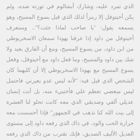
الذي تمرد عليه، وشارك أبشالوم في ثورته ضده، ولم
يكن أخيتوفل إلا رمزاً لذلك الذي قبل يسوع المسيح، وهو
يسمعه يقول: "يا صاحب لماذا جئت؟".. وسنعرف
أخيتوفل من داود إذا عرفنا يهوذا سمعان الاسخريوطي
من ابن داود، من يسوع المسيح، ومع أن الفارق بعيد ولا
شك بين داود والمسيح، وما فعل داود مع أخيتوفل، وفعل
يسوع المسيح مع يهوذا الاسخريوطي إلا أن كليهما كان
الشخص الذي قيل فيه: "لأنه ليس عدو يعيرني فاحتمل
ليس مبغضي تعظم علي فأختبيء منه، بل أنت إنسان
عديلي ألفي وصديقي الذي معه كانت تحلو لنا العشرة
إلى بيت الله كنا نذهب في الجمهور" فإذا أحسست معه
حرارة الحب والود، في ذاك الذي رفعه داود إلى مستوى
العديل الأليف الصديق، فإنك تقترب من ذاك الذي رفعه