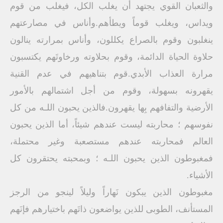
والثعبان القوي يجتهد أن يغلب الكل، فيغلب من قوم
ويداس، ويغلب قوماً ويطأهم.وأناس في مصارعتهم
ينغلبون وقوم بالصراع يكللون، وأناس بمرارته ينالون
حلاوة الحياة الدائمة، وقوم بحلاوته ورخاوتَهم يكتسبون
مرارة العذاب الأبدي.قوم بتناهيهم في عدم القنية
يقهرونه بسهولة، وقوم من أجل اشتمالهم بالأمور
الأرضية والتفافهم بِها يقهرون.فالذين يحبون اللـه من كل
نفوسهم ؛ محاربته ليست عندهم شيئاً، أما الذين يحبون
العالم فمحاربته عندهم مستصعبة وغير محتملة،
فمغبوطون الذين يحبون اللـه ؛ وبمحبته يحتقرون كل
الأشياء.
مغبوطون الذين يبكون نَهاراً وليلاً لينجو من الرجز
المستأنف، الطوبى للذين يواضعون ذاتَهم باختيارهم فإنَهم