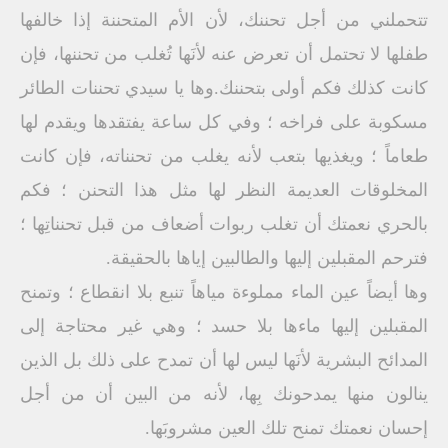
تتحملني من أجل تحننك، لأن الأم المتحننة إذا خالفها
طفلها لا تحتمل أن تعرض عنه لأنَها تُغلب من تحننها، فإن
كانت كذلك فكم أولى بتحننك.وها يا سيدي تحننات الطائر
مسكوبة على فراخه ؛ وفي كل ساعة يفتقدها ويقدم لها
طعاماً ؛ ويغذيها بتعب لأنه يغلب من تحنناته، فإن كانت
المخلوقات العديمة النظر لها مثل هذا التحنن ؛ فكم
بالحري نعمتك أن تغلب ربوات أضعاف من قبل تحنناتِها ؛
فترحم المقبلين إليها والطالبين إياها بالحقيقة.
وها أيضاً عين الماء مملوءة مياهاً تنبع بلا انقطاع ؛ وتمنح
المقبلين إليها ماءها بلا حسد ؛ وهي غير محتاجة إلى
المدائح البشرية لأنَها ليس لها أن تمدح على ذلك بل الذين
ينالون منها يمدحونك بِها، لأنه من البين أن من أجل
إحسان نعمتك تمنح تلك العين مشروبَها.