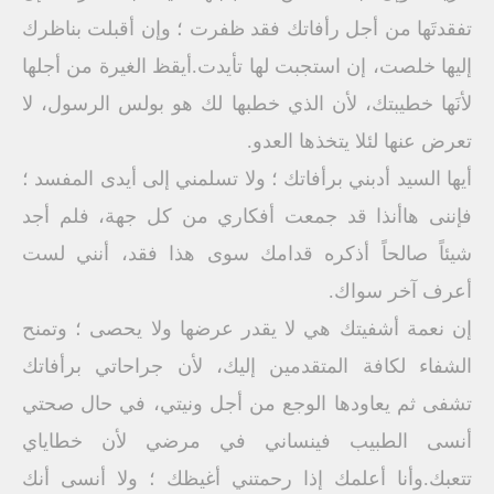
تفقدتَها من أجل رأفاتك فقد ظفرت ؛ وإن أقبلت بناظرك
إليها خلصت، إن استجبت لها تأيدت.أيقظ الغيرة من أجلها
لأنَها خطيبتك، لأن الذي خطبها لك هو بولس الرسول، لا
تعرض عنها لئلا يتخذها العدو.
أيها السيد أدبني برأفاتك ؛ ولا تسلمني إلى أيدى المفسد ؛
فإننى هاأنذا قد جمعت أفكاري من كل جهة، فلم أجد
شيئاً صالحاً أذكره قدامك سوى هذا فقد، أنني لست
أعرف آخر سواك.
إن نعمة أشفيتك هي لا يقدر عرضها ولا يحصى ؛ وتمنح
الشفاء لكافة المتقدمين إليك، لأن جراحاتي برأفاتك
تشفى ثم يعاودها الوجع من أجل ونيتي، في حال صحتي
أنسى الطبيب فينساني في مرضي لأن خطاياي
تتعبك.وأنا أعلمك إذا رحمتني أغيظك ؛ ولا أنسى أنك