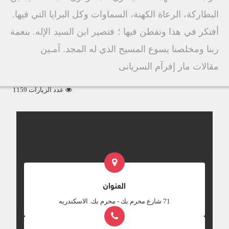
البطاركة، الرعاة الكهنة، السماوات وكل البرايا التي فيها.
أفتكر في هذا وتفطن فيها ؛ فتصير ابن السيد الإله. بنعمة
ربنا ومخلصنا يسوع المسيح الذي له المجد. آمـين
مقالات مار إفرآم السريانى
عدد الزيارات 1159
العنوان
‎71 شارع محرم بك - محرم بك. الاسكندريه