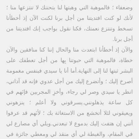
وضعفاء ؛ فالموهبة التي وهبتها لنا بتحننك لا تنتزعها منا ؛
لأنك لو كنت افتديتنا من أجل برنا لكنت الآن إذ أخطأنا
تسخط وتنتزع نعمتك، فكنا نقول بواجب إنك افتديتنا من
أجل برنا.
والآن إذ أخطأنا ابتعدت منا والحال إننا كنا منافقين والآن
خطاة، فالموهبة التي حبوتنا بِها من أجل تعطفك على
البشر ثبتها لنا إلى النهاية.أما أنا يا سيدي فبنفس مغمومة
أصرخ إليك ؛ وأتضرع إليك من أجل عدوي فإنه قد آذاني،
انظر يا سيدي وصر لي رجاء، وأخزِ المجربين فإنَهم في
كل ساعة يذهلونني.يسرقوني ولا أعلم ؛ ينزهوني
ويعيقوني لئلا أتخشع من الاستغاثة بك ؛ لأنَهم قد عرفوا
أنني إن هتفت إليك بدموع لا تبعدني.ويلي أي مصارع لي
في المقام، والغبطة لي أي منقذ لي ومعطي جائزة في