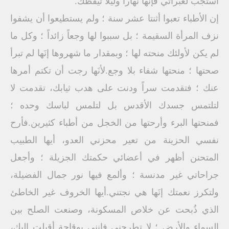
أستجب لعبراتي فإنَها نَهاراً وليلاً تيقظك.
إن الأطباء تعبوا أثنتا عشر سنة ؛ ولم يستطيعوا أن يشفوا
نزف المرأة السقيمة ؛ بل سببوا لها وجعاً زائداً ؛ وكل ما
لم يكن لأولئك منحته لها ؛ وبمقدار ما شهروها إنَها لم تبرأ
صحتها ؛ منحتها شفاء بلا وجع.لأنَها رجت أن تكتم أمرها
عنك ؛ فتقدمت سراً ودنت على هدب ثيابك، تقدمت لا
لتلتمس جسدك الأقدس بل لتلمس لباسك وحده ؛
فمنحتها البرء وأرحتها من الخجل من أطباء كثيرين.فأرح
نفسي الحزينة من تعير محزني العدو، أيها الطبيب
المتحنن أظهر في أعضائي حكمتك الجزيلة ؛ وأجعل
جراحاتي غير مدنسة ؛ وألمع فيها نور جمال الفضيلة،
ولتكرز نعمتك إنَها هي نجتني.أيها الخروف غير الخاطئ
الذي ذُبحت عن خلاص المسكونة، وصنعت الصلح بين
السماء والأرض ؛ لا تطرحني فإنني بوقاحة أقبلت إليك،