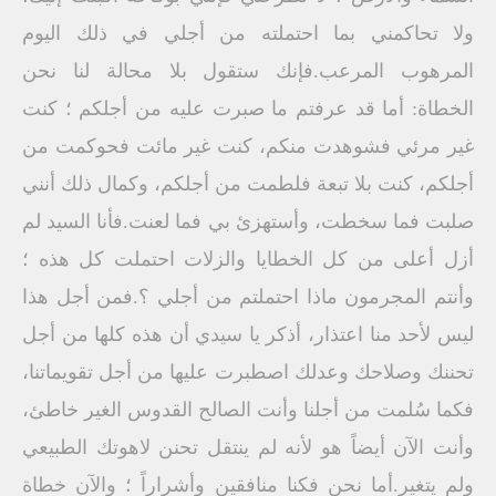
ولا تحاكمني بما احتملته من أجلي في ذلك اليوم
المرهوب المرعب.فإنك ستقول بلا محالة لنا نحن
الخطاة: أما قد عرفتم ما صبرت عليه من أجلكم ؛ كنت
غير مرئي فشوهدت منكم، كنت غير مائت فحوكمت من
أجلكم، كنت بلا تبعة فلطمت من أجلكم، وكمال ذلك أنني
صلبت فما سخطت، وأستهزئ بي فما لعنت.فأنا السيد لم
أزل أعلى من كل الخطايا والزلات احتملت كل هذه ؛
وأنتم المجرمون ماذا احتملتم من أجلي ؟.فمن أجل هذا
ليس لأحد منا اعتذار، أذكر يا سيدي أن هذه كلها من أجل
تحننك وصلاحك وعدلك اصطبرت عليها من أجل تقويماتنا،
فكما سُلمت من أجلنا وأنت الصالح القدوس الغير خاطئ،
وأنت الآن أيضاً هو لأنه لم ينتقل تحنن لاهوتك الطبيعي
ولم يتغير.أما نحن فكنا منافقين وأشراراً ؛ والآن خطاة