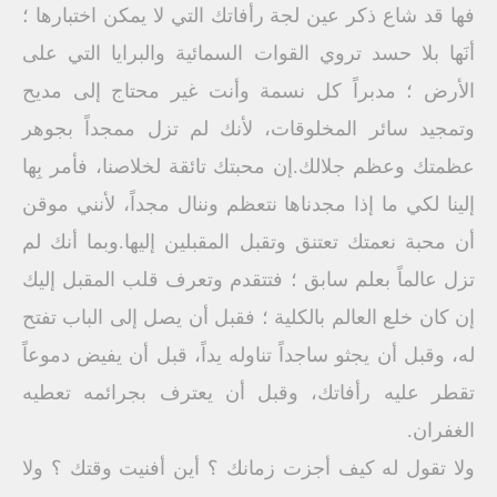
فها قد شاع ذكر عين لجة رأفاتك التي لا يمكن اختبارها ؛
أنَها بلا حسد تروي القوات السمائية والبرايا التي على
الأرض ؛ مدبراً كل نسمة وأنت غير محتاج إلى مديح
وتمجيد سائر المخلوقات، لأنك لم تزل ممجداً بجوهر
عظمتك وعظم جلالك.إن محبتك تائقة لخلاصنا، فأمر بِها
إلينا لكي ما إذا مجدناها نتعظم وننال مجداً، لأنني موقن
أن محبة نعمتك تعتنق وتقبل المقبلين إليها.وبما أنك لم
تزل عالماً بعلم سابق ؛ فتتقدم وتعرف قلب المقبل إليك
إن كان خلع العالم بالكلية ؛ فقبل أن يصل إلى الباب تفتح
له، وقبل أن يجثو ساجداً تناوله يداً، قبل أن يفيض دموعاً
تقطر عليه رأفاتك، وقبل أن يعترف بجرائمه تعطيه
الغفران.
ولا تقول له كيف أجزت زمانك ؟ أين أفنيت وقتك ؟ ولا