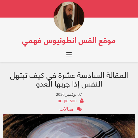
موقع القس انطونيوس فهمي
Toggle navigation
المقالة السادسة عشرة في كيف تبتهل
النفس إذا جربها العدو
07 نوفمبر 2020
no person
مقالات