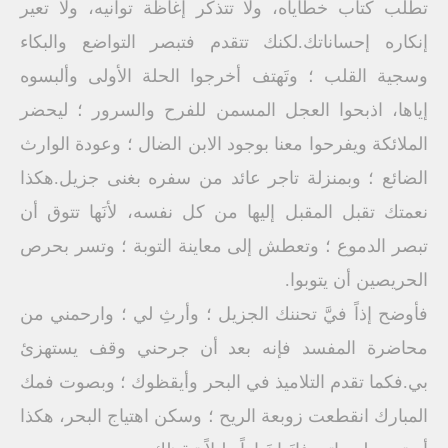
تطلب كتاب خطاياه، ولا تتذكر إغاظة توانيه، ولا تعير
إنكاره إحساناتك.لكنك تتقدم فتبصر التواضع والبكاء
وسجية القلب ؛ وتَهتف أخرجوا الحلة الأولى وألبسوه
إياها، اذبحوا العجل المسمن للفرح والسرور ؛ ليحضر
الملائكة ويفرحوا معنا بوجود الابن الضال ؛ وعودة الوارث
الضائع ؛ وبمنزلة تاجر عائد من سفره بغنى جزيل.هكذا
نعمتك تقبل المقبل إليها من كل نفسه، لأنَها تتوق أن
تبصر الدموع ؛ وتعطش إلى معاينة التوبة ؛ وتسر بحرص
الحريصين أن يتوبوا.
فأوضح إذاً فيَّ تحننك الجزيل ؛ وأرثِ لي ؛ وارحمني من
محاضرة المفسد فإنه بعد أن جرحني وقف يستهزئ
بي.فكما تقدم التلاميذ في البحر وأيقظوك ؛ وبصوت فمك
المبارك انقطعت زوبعة الريح ؛ وسكن اهتياج البحر، هكذا