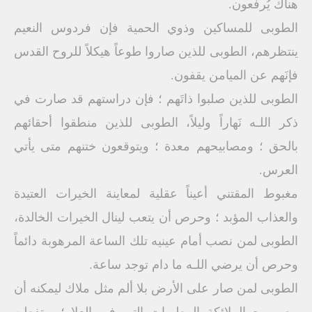
هناك يُرفعون.
الطوبى للمساكين وذوي الحمية فإن فردوس النعيم
ينتظرهم، الطوبى للذين صاروا طوعاً هيكلاً للروح القدس
فإنَهم عن الميامن يقفون.
الطوبى للذين صلبوا ذاتَهم ؛ فإن دراستهم قد صارت في
ذكر اللـه نَهاراً وليلاً، الطوبى للذين منطقوا أحقائهم
بالحق ؛ ومصابيحهم معدة ؛ ويتوقعون ختنهم متى يأتي
العرس.
مغبوط المقتني أعيناً عقلية لمعاينة الخيرات العتيدة
والعذاب المؤبد ؛ وحرص أن يتعب لينال الخيرات الخالدة،
الطوبى لمن نصب أمام عينيه تلك الساعة المرهوبة دائماً
وحرص أن يرضي اللـه ما دام توجد ساعة.
الطوبى لمن صار على الأرض بلا ألم مثل ملاك ليمكنه أن