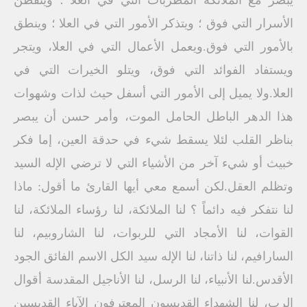
يبصر مع الملائكة المطربات التي في العلا ؛ ويتفطن
الأسرار التي فوق ؛ ويتذكر الأمور التي في العلا ؛ وينطق
بالأمور التي فوق.ويعمل الأعمال التي في العلا، ويتجر
ويستفاد الفوائد التي فوق، ويتلو الخيرات التي في
العلا.ولا يميل إلى الأمور التي أسفل حيث لذات وشهوات
هذا الدهر الباطل الحامل الموت، وأمر حسن أن يبصر
بناظر القلب لئلا يسقط شيء في حدقة العين، إما فكر
خبيث أو شيء آخر من الأشياء التي لا ترضي الإله السيد
وتظلم العقل.لكن أسمع معي أيها القارئ ما أقول: ماذا
لنا نتفكر فيه دائماً ؟ لنا الملائكة، لنا رؤساء الملائكة، لنا
القوات، لنا الأمجاد التي للربوات، لنا الشاروبيم، لنا
السارافيم، لنا ذاتنا، لنا الإله سيد الكل الاسم الفائق الجود
الأقدس.لنا الأنبياء، لنا الرسل، لنا الأناجيل المقدسة أقوال
الرب، لنا الشهداء القديسون المعترفون الآباء القديسين