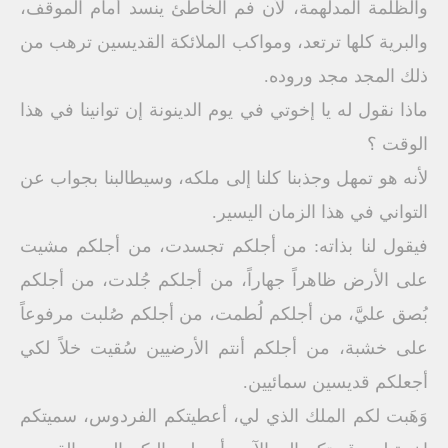
والظلمة المدلهمة، لأن فم الخاطئ ينسد أمام الموقف،
والبرية كلها ترتعد، ومواكب الملائكة القديسين ترهب من
ذلك المجد مجد وروده.
ماذا نقول له يا إخوتي في يوم الدينونة إن توانينا في هذا
الوقت ؟
لأنه هو تمهل وجذبنا كلنا إلى ملكه، وسيطالبنا بجواب عن
التواني في هذا الزمان اليسير.
فيقول لنا بذاته: من أجلكم تجسدت، من أجلكم مشيت
على الأرض ظاهراً جهاراً، من أجلكم جُلدت، من أجلكم
بُصق عليَّ، من أجلكم لُطمت، من أجلكم صُلبت مرفوعاً
على خشبة، من أجلكم أنتم الأرضيين سُقيت خلاً لكي
أجعلكم قديسين سمائيين.
وَهَبت لكم الملك الذي لي، أعطيتكم الفردوس، سميتكم