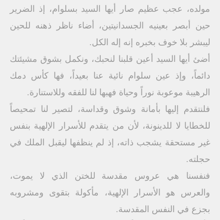
مولده، عجب عظيم صار أيها السيد بسلوام، إذ الضرير
حين أبصر بعينيه الجسدانيتين، أضاء ناظر ذهنه للحين
ليبشر بلا خوف بخبره إنه إله الكل.
أضئ أيها السيد أعين قلبنا لنحبك، ونكمل بشوق مشيئتك
دائماً، وإذ عين سلوام نائية عنا بعيداً، فها كأس دمك
الرهيبة موعوبة نوراً وحياة فهبها لنا للفقه وللاستنارة.
فلنتقدم إليها بأمانة وشوق وقداسة، لتصير لنا تمحيصاً
للخطايا لا للدينونة، لأن من يتقدم للأسرار الإلهية بنفس
غير مستحقة يشجب ذاته، إذ لم ينظفها ليقبل الملك في
حجلته.
فنفسنا هي عروس مقدسة للختن الذي لا يموت،
والعرس هو الأسرار الإلهية، مأكولة بتقوى ومشروبه
بجزع في النفس المقدسة.