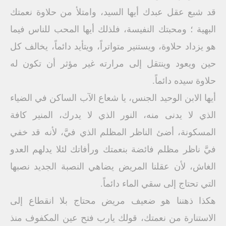
قد شبع عقل عبدك أيها السيد، وامتلأ من حلاوة نعمتك
البهية ؛ ومحبتك النفيسة، فلذلك أيها المحب للناس فيما
هو يزداد حلاوة، ويستنير متواتراً، ويتأيد دائماً، يخالف كل
حين ويعود وينتقل إلى مرارته غير مؤثر أن تكون له
حلاوة سيده دائماً.
أيها الابن الوحيد الجنس، يا شعاع الآب الساكن في الضياء
الذي لا يدنى منه، النور الذي لا يدرك، المنير كافة
المسكونة، أضئ الناظر المظلم الذي فيَّ، لأنه قد خفي
فيَّ ناظر مظلم فائضة بنعمتك ورأفاتك لئلا يدلهم العدو
الغاش، لأن عقلنا المريض يضاهي النصبة الجديد نصبها
التي تحتاج إلى سقي الماء دائماً.
هكذا ذهننا هو ضعيف مريض محتاج بلا انقطاع إلى
الاستنارة من نعمتك، قولك يارب فتح عين المكفوف منذ