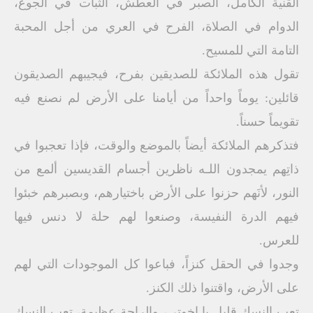
القنية الكامل، الصبر في العطش، الثبات في الجوع،
الدوام في الصلاة، الفرح في العري من أجل المحبة
التامة التي للمسيح.
تقول هذه الملائكة للصديقين بفرح، فيجيبهم الصديقون
قائلين: يوماً واحداً من أيامنا على الأرض لم نصنع فيه
تقويماً حسناً.
فتذكرهم الملائكة أيضاً بالموضع والوقت، فإذا تعجبوا في
ذاتِهم يمجدون اللـه ناظرين أجسام القديسين ألمع من
النور، لأنَهم حزنوا على الأرض باختيارهم، وبصبرهم خبئوا
فيهم الدرة النفيسة، وصنعوا لهم حلة لا دنس فيها
للعرس.
وجدوا في الحقل كنزاً، فباعوا كل الموجودات التي لهم
على الأرض، واقتنوا ذلك الكنز.
تعب النسك قليل يا إخوتي، والراحة عظيمة، تعب النسك