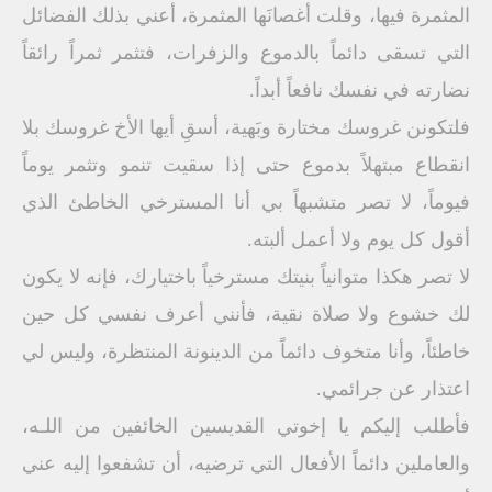
المثمرة فيها، وقلت أغصانَها المثمرة، أعني بذلك الفضائل
التي تسقى دائماً بالدموع والزفرات، فتثمر ثمراً رائقاً
نضارته في نفسك نافعاً أبداً.
فلتكونن غروسك مختارة وبَهية، أسقِ أيها الأخ غروسك بلا
انقطاع مبتهلاً بدموع حتى إذا سقيت تنمو وتثمر يوماً
فيوماً، لا تصر متشبهاً بي أنا المسترخي الخاطئ الذي
أقول كل يوم ولا أعمل ألبته.
لا تصر هكذا متوانياً بنيتك مسترخياً باختيارك، فإنه لا يكون
لك خشوع ولا صلاة نقية، فأنني أعرف نفسي كل حين
خاطئاً، وأنا متخوف دائماً من الدينونة المنتظرة، وليس لي
اعتذار عن جرائمي.
فأطلب إليكم يا إخوتي القديسين الخائفين من اللـه،
والعاملين دائماً الأفعال التي ترضيه، أن تشفعوا إليه عني