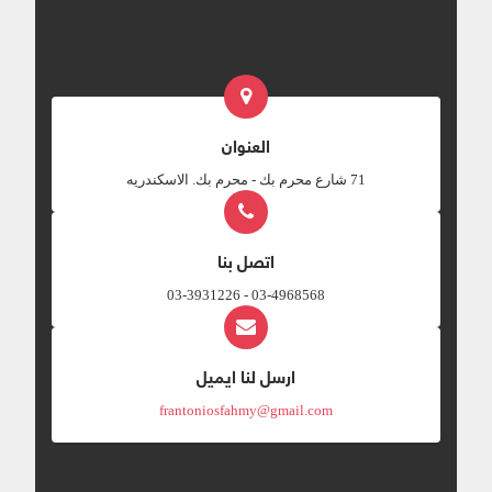
العنوان
‎71 شارع محرم بك - محرم بك. الاسكندريه
اتصل بنا
03-4968568 - 03-3931226
ارسل لنا ايميل
frantoniosfahmy@gmail.com