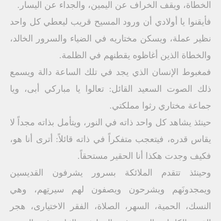
الخطاة، ويقف الخراف عن اليمين، والجداء عن اليسار.
فأيقنوا يا أولادي أن ورود المسيح قريب ليعطي كل واحد
نظير عملة، ويسكن مختاريه في الضياء والسرور الخالد،
والخطاة الذين أغاظوه يقطنهم في الظلمة.
فمغبوط الإنسان الذي يجد في تلك الساعة دالة ويسمع
ذلك الصوت السعيد القائل: تعالوا يا مباركي أبى، ويا
جماعة مختاري رثوا مملكتي.
حينئذ يشاهد كل واحد ذاته في النور، ويتأمل بذاته مجداً لا
يقاس قدره، فيتعجب متفكراً في ذاته قائلاً: أترى أنا هو،
فكيف وجدت هكذا أنا الحقير مستحقاً.
وحينئذ تتقدم الملائكة بسرور يشرفون القديسين
ويمجدونَهم ويشرحون ويصفون لهم سيرتِهم، وهي
النسك، الحمية، السهر، الصلاة، الفقر الاختيارى، هجر