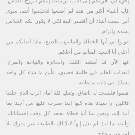
إخوة لي، قربتكم إلى الآب، أرسلت إليكم الروح القدس،
فأية أشياء أكثر من هذه لم أصنعها لتخلصوا أنتم، سوى
أني لست أشاء أن أقتسر النية لكي لا يكون لكم الخلاص
بشدة وإلزام.
قولوا لي أيها الخطاة والمائتون بالطبع، ماذا أصابكم من
أجلي أنا السيد المتألم من أجلكم.
فها الآن قد أستعد المُلك والجائزة والنياحة والفرح،
العذاب الخالد في ظلمة قصوى، فأين ما شاء كل واحد
يسلك في ذات سلطانه.
هلموا فلنسجد له باتفاق، ولنبكِ كلنا أمام الرب الذي خلقنا
قائلين: يا سيدنا هذه كلها إنما صبرت عليها من أجلنا بما
أنك إله، ونحن بما أننا خطاة نجحد كل وقت إحساناتك،
وأنت بما أنك لم تذل إلهاً لابدَّ لك بالطبيعة غير مدرك بلا
لوم غير محتاج.