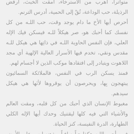
متواتراً، أهرب من الاسترخاء، أمقت الخبث، أرفض
الرذيلة، حب الوداعة، تُقْ إلى الحمية، أدرس الترنم.
أحرص أيها الأخ ما دام يوجد وقت، حب اللـه من كل
نفسك كما أحبك هو، صر هيكلاً للـه فيسكن فيك الإله
العلي، فإن النفس الحاوية اللـه في ذاتِها هي هيكل للـه
مقدس ونقي، تخدم فيها الأسرار العالية الإلهية أي مجد
اللاهوت ويتبادر إلى افتقادها موكب الذين لا أجسام لهم.
فمنذ يسكن الرب في النفس، فالملائكة السمائيون
يبتهجون بِها، ويحرصون أن يوقروها لأنَها هي هيكل
سيدهم.
مغبوط الإنسان الذي أحبك من كل قلبه، ومقت العالم
والأشياء التي فيه كلها ليقتنيك وحدك أيها الإله الكلي
الطهارة، الدرة النفيسة، كنز الحياة.