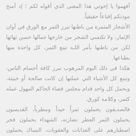
أفهموا يا إخوتي هذا المعنى الذي أقوله لكم ؛ إذ أمنح
مودتكم إقناعاً حقيقياً.
الأشجار المثمرة من باطنها تبرز الثمر مع الورق في أوان
الإثمار، ولا تكتسي الشجر من خارجها جمالها حسن بَهائها
لكن من باطنها بأمر اللـه تينع الثمر، كل واحدة منها
بطباعها.
هكذا في ذلك اليوم المرهوب تبرز كافة أجسام الناس،
وتينع كل الأشياء التي عملتها إن كانت صالحة أو خبيثة،
ويحمل كل واحد قدام مجلس قضاء الحاكم المهول عمله
كثمر، وكلامه كورق.
فالصديقون يحملون ثمراً جيداً ومطرباً، القديسون
يحملون الثمر العطر نضارته، الشهداء يحملون فخر
اصطبارهم على العذابات والعقوبات، النساك يحملون