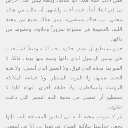
فمن أحب اللـه هكذا حباً صافياً، وذهنه ليس على الأرض
بل في العلا أبداً، حيث أحب واشتهى أن ينال، من هناك
يتحلى، من هناك يستضىء، ومن هناك يشبع من محبة
اللـه، بالحقيقة هي مملوءة سروراً وحلاوة، ومغبوط من
ذاقها.
فمن يستطيع أن يصف حلاوة محبة اللـه وصفاً كما يجب،
فإن بولس الرسول الذي ذاقها وشبع منها يهتف قائلاً: لا
العلو بما معناه الذي فوق، ولا العمق الذي أسفل، ولا هذه
الحياة نفسها، ولا الموت المنتظر، ولا جماعة الملائكة
الرؤساء والسلاطين، ولا خليقة أخرى، فهذه كلها لا
تستطيع أن تفصل من محبة اللـه النفس التي ذاقت
حلاوته.
نار لا تموت، محبة اللـه في النفس المشتاقة إليه، فإنَها
تجعل حواسها متلألئة الضياء، فترفعها من الأرض لتبغض