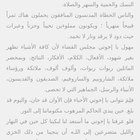
النسك والحمية والسهر والصلاة.
والناس الخطاة المدنسون المنافقون يحملون هناك ثمراً
قبيحاً متهرياً ؛ ويكونون مملوءين نحيباً وحزناً وعبرات
حيث دود لا يرقد ونار لا تخمد.
مهول يا إخوتي مجلس القضاء لأن كافة الأشياء تظهر
بغير شهود، الأفعال، الكلام، الأفكار، النتائج، وبمحضر
الماثلين ربوات ربوات، وألوف ألوف، ملائكة ورؤساء
ملائكة، الشاروبيم والساروفيم، الصديقون والقديسون،
الأنبياء والرسل، الجماهير التي لا تحصى.
فلِمَ نتوانى يا إخوتي الأحباء فإن الأوان قد حان، واليوم قد
بلغ. حين يبدي الحاكم المرهوب مكتوماتنا إلى النور.
فلو عرفنا يا إخوتي ما أستعد لنا لبكينا كل حين في النهار
والليل متضرعين إلى اللـه أن ينجينا من ذلك الخزي