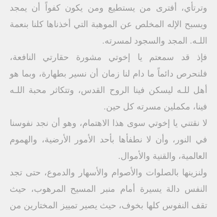
وترتأي، أفترى من يستطيع ومن يكون كفواً أن يمجد
ويسبح الإله المخلص عن الموهبة التي أخذناها كلنا بنعمة
اللـه. المجد والسجود لمسرته.
فإذ قد سمعتم يا إخوتي مشورة حقارتي النافعة،
فلنحرص دائماً ما دام لنا زمان أن نسير بطهارة، وبما هو
أهل للـه ليسكن فينا الروح القدس، وتتكاثر محبة اللـه
فينا، مكملين مسرته كل حين.
لا نقتني يا إخوتي سوى هذا الاهتمام، وهو أن نجد نفوسنا
في النور، وأن لا نطفأها بأحد الأمور الأرضية، والهموم
العالمية، والقنية والأموال.
ولنزينها بالصلوات والأصوام والأسهار والدموع، حتى تجد
النفس دالة يسيرة أمام منبر المسيح المرهوب، حيث
تقف النفوس كلها بخوف، حيث يصير تمييز المختارين من