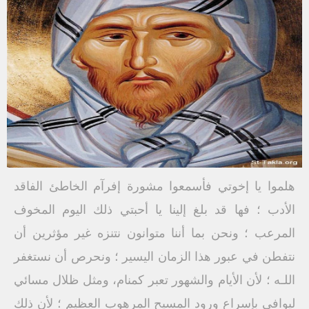
هلموا يا إخوتي فأسمعوا مشورة إفرآم الخاطئ الفاقد
الأدب ؛ فها قد بلغ إلينا يا أحبتي ذلك اليوم المخوف
المرعب ؛ ونحن بما أننا متوانون نتنزه غير مؤثرين أن
نتفطن في عبور هذا الزمان اليسير ؛ ونحرص أن نستغفر
اللـه ؛ لأن الأيام والشهور تعبر كمنام، ومثل ظلال مسائي
ليوافي بإسراع ورود المسيح المرهوب العظيم ؛ لأن ذلك