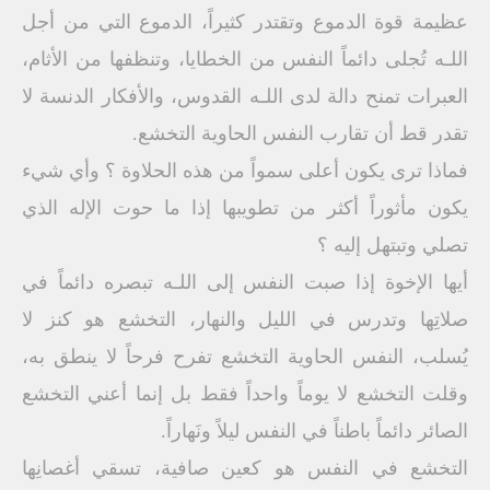
عظيمة قوة الدموع وتقتدر كثيراً، الدموع التي من أجل
اللـه تُجلى دائماً النفس من الخطايا، وتنظفها من الأثام،
العبرات تمنح دالة لدى اللـه القدوس، والأفكار الدنسة لا
تقدر قط أن تقارب النفس الحاوية التخشع.
فماذا ترى يكون أعلى سمواً من هذه الحلاوة ؟ وأي شيء
يكون مأثوراً أكثر من تطويبها إذا ما حوت الإله الذي
تصلي وتبتهل إليه ؟
أيها الإخوة إذا صبت النفس إلى اللـه تبصره دائماً في
صلاتِها وتدرس في الليل والنهار، التخشع هو كنز لا
يُسلب، النفس الحاوية التخشع تفرح فرحاً لا ينطق به،
وقلت التخشع لا يوماً واحداً فقط بل إنما أعني التخشع
الصائر دائماً باطناً في النفس ليلاً ونَهاراً.
التخشع في النفس هو كعين صافية، تسقي أغصانِها