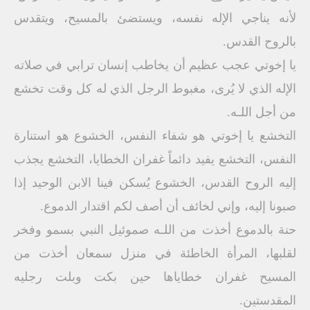
لأنه يناجي الإله نفسه، ويستضئ بالمسيح، ويتقدس
بالروح القدس.
يا إخوتي عجب عظيم أن يخاطب إنسان ترابي في صلاته
الإله الذي لا يُرى، مغبوط الرجل الذي له كل وقت تخشع
من أجل اللـه.
التخشع يا إخوتي هو شفاء النفس، الخشوع هو استنارة
النفس، التخشع يفيد دائماً غفران الخطايا، التخشع يجذب
إليه الروح القدس، الخشوع يُسكن فينا الابن الوحيد إذا
صبونا إليه، وإني لخائف أن أصف لكم اقتدار الدموع.
حنة بالدموع أخذت من اللـه صموئيل النبي بسمو وفخر
لقلبها، المرأة الخاطئة في منزل سمعان أخذت من
المسيح غفران خطاياها حين بكت وبلت رجليه
المقدستين.