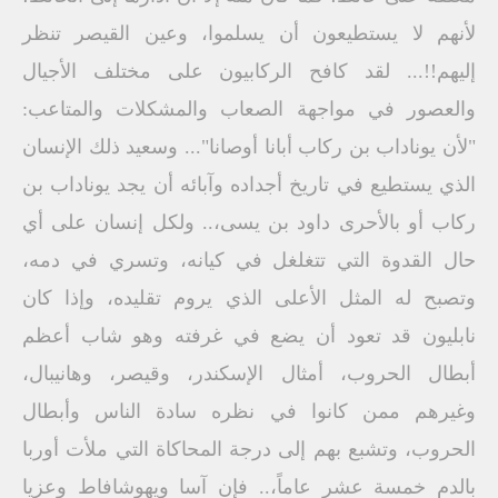
لأنهم لا يستطيعون أن يسلموا، وعين القيصر تنظر
إليهم!!... لقد كافح الركابيون على مختلف الأجيال
والعصور في مواجهة الصعاب والمشكلات والمتاعب:
"لأن يوناداب بن ركاب أبانا أوصانا"... وسعيد ذلك الإنسان
الذي يستطيع في تاريخ أجداده وآبائه أن يجد يوناداب بن
ركاب أو بالأحرى داود بن يسى،.. ولكل إنسان على أي
حال القدوة التي تتغلغل في كيانه، وتسري في دمه،
وتصبح له المثل الأعلى الذي يروم تقليده، وإذا كان
نابليون قد تعود أن يضع في غرفته وهو شاب أعظم
أبطال الحروب، أمثال الإسكندر، وقيصر، وهانيبال،
وغيرهم ممن كانوا في نظره سادة الناس وأبطال
الحروب، وتشبع بهم إلى درجة المحاكاة التي ملأت أوربا
بالدم خمسة عشر عاماً،.. فإن آسا ويهوشافاط وعزيا