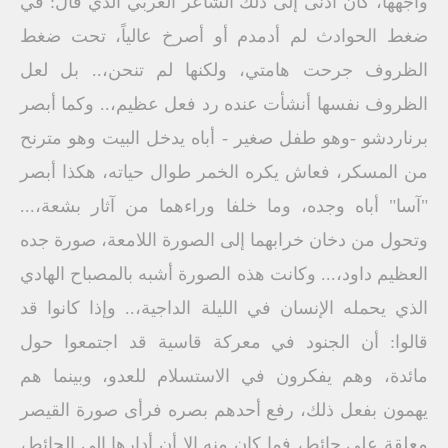
واجهها، كان أدنى إلى ذلك الشاعر الغربي الذي قال: في
ضغط الحوادث لم أدمدم أو أصرخ عالياً، تحت ضغط
الظروف جرحت هامتي، ولكنها لم تنحن،.. بل لعل
الظروف نفسها أنشأت عنده رد فعل عظيم،.. وكما أبصر
برناردشو -وهو طفل صغير - أباه يدخل البيت وهو مترنح
من المسكر، فعاش يكره الخمر طوال حياته، هكذا أبصر
"آسا" أباه وجده، وما خلفا وراءهما من آثار بشعة،...
وتحول من دخان خرابهما إلى الصورة اللامعة، صورة جده
العظيم داود،... وكانت هذه الصورة أشبه بالمصباح الهادي
الذي يحمله الإنسان في الليلة الداجية،.. وإذا كانوا قد
قالوا: أن الجنود في معركة قاسية قد اجتمعوا حول
مائدة، وهم يفكرون في الاستسلام للعدو، وبينما هم
يهمون بفعل ذلك، رفع أحدهم بصره فرأى صورة القيصر
معلقة على حائط، فما كان منه إلا أن أدارها إلى الحائط،