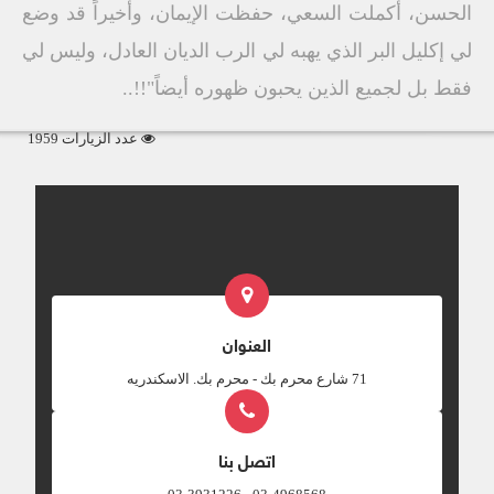
الحسن، أكملت السعي، حفظت الإيمان، وأخيراً قد وضع
لي إكليل البر الذي يهبه لي الرب الديان العادل، وليس لي
فقط بل لجميع الذين يحبون ظهوره أيضاً"!!..
عدد الزيارات 1959
العنوان
‎71 شارع محرم بك - محرم بك. الاسكندريه
اتصل بنا