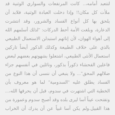
لتتعبد أمامه،.. كانت المرتفعات والسواري الوثنية قد
ملأت كل مكان!! وإذا دخلت العبادة الوثنية، فلابد أن
يلحق بها كل أنواع الفساد والشرور، وقد انتشرت
الدعارة، وبلغت الأمة أحط الدركات: "لذلك أسلمهم الله
إلى أهواء الهوان، لأن إناثهم استبدلن الاستعمال الطبيعي
بالذي على خلاف الطبيعة وكذلك الذكور أيضاً تاركين
استعمال الأنثى الطبيعي، اشتعلوا بشهوتهم بعضهم لبعض
فاعلين الفحشاء ذكوراً بذكور، ونائلين في أنفسهم جزاء
ضلالهم المحق"... ولا ينبغي أن ننسى أن هذا النوع من
الفساد يطلق عليه "السدومية" لما هو معروف بأن
الخطية التي اشتهرت في سدوم، قبل أن يحرقها الله،...
وتفتحت عيناً آسا ليرى بلده وقد أصبح سدوم وعمورة من
هذا القبيل.ولم يكن آسا غبياً عن أن يدرك أن الخراب