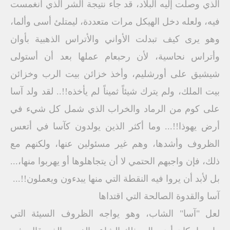
الذي وصلت إليه البلاد، قد جاء نتيجة الشر الذي انغمست
فيه، ولعله دخل الهيكل مرات متعددة، ليمتلئ أسى وألما،
وهو يرى كيف تبدلت الأواني والأتراس الذهبية بأوان
وأتراس نحاسية، لأن رحبعام عملها بعد أن أستولى
شيشيق على أورشليم، وأخذ خزائن بيت الرب وخزائن
بيت الملك، ولم يترك شيئاً ثميناً لم يأخذه!!.. لقد ولد آسا
على كوم من الرماد والخراب الذي شمل كل شيء في
أرض يهوذا!!... وما أكثر الذين يولدون كآسا في أتعس
الظروف وأشدها، وهم غير مسئولين عنها، ولكنهم مع
ذلك، فإن واجبهم الحتمي لا أن يتجاهلوها أو يهربوا منها،...
بل لأبد أن يروا فيه النقطة التي منها يبدءون ويعملون!!...
آسا والقدوة الصالحة التي اقتداها
لعل "آسا" الشاب، وهو يواجه الظروف السيئة التي