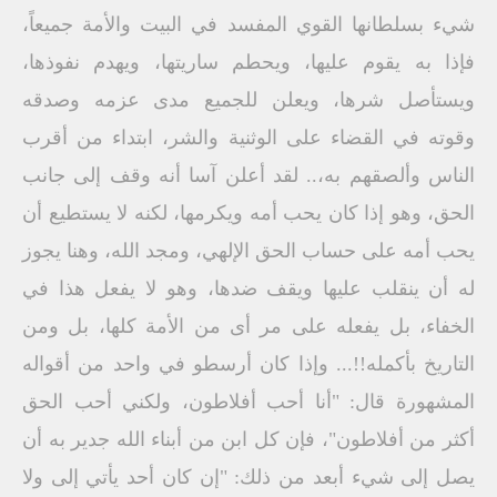
شيء بسلطانها القوي المفسد في البيت والأمة جميعاً،
فإذا به يقوم عليها، ويحطم ساريتها، ويهدم نفوذها،
ويستأصل شرها، ويعلن للجميع مدى عزمه وصدقه
وقوته في القضاء على الوثنية والشر، ابتداء من أقرب
الناس وألصقهم به،.. لقد أعلن آسا أنه وقف إلى جانب
الحق، وهو إذا كان يحب أمه ويكرمها، لكنه لا يستطيع أن
يحب أمه على حساب الحق الإلهي، ومجد الله، وهنا يجوز
له أن ينقلب عليها ويقف ضدها، وهو لا يفعل هذا في
الخفاء، بل يفعله على مر أى من الأمة كلها، بل ومن
التاريخ بأكمله!!... وإذا كان أرسطو في واحد من أقواله
المشهورة قال: "أنا أحب أفلاطون، ولكني أحب الحق
أكثر من أفلاطون"، فإن كل ابن من أبناء الله جدير به أن
يصل إلى شيء أبعد من ذلك: "إن كان أحد يأتي إلى ولا