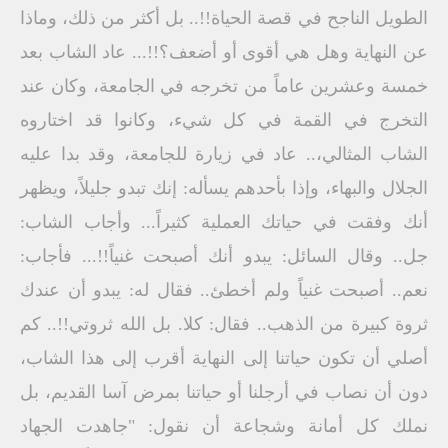
الطويل الناجح في قصة الحياة!!.. بل أكثر من ذلك، وماذا
عن النهاية وهل هي أقوى أو أضعف؟!!... عاد الشاب بعد
خمسة وعشرين عاماً من تخرجه في الجامعة، وكان عند
التخرج في القمة في كل شيء، وكانوا قد اختاروه
الشاب المثالي،.. عاد في زيارة للجامعة، وقد بدا عليه
الجلال والبهاء، وإذا بأحدهم يسأله: إنك تبدو جليلاً، ويظهر
أنك وفقت في حياتك العملية كثيراً... وأجاب الشاب:
جل.. وقال السائل: يبدو أنك أصبحت غنياً!!... فأجاب:
نعم.. أصبحت غنياً ولم أخطئ.. فقال له: يبدو أن عندك
ثروة كبيرة من الذهب.. فقال: كلا. بل الله ثروتي!!.. كم
أصلي أن تكون حياتنا إلى النهاية أقرب إلى هذا الشاب،
دون أن نصاب في أرجلنا أو حياتنا بمرض آسا القديم، بل
نملك كل أمانة وشجاعة أن نقول: "جاهدت الجهاد