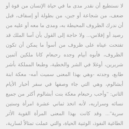
لا نستطيع أن نقدر مدى ما في حياة الإنسان من قوة أو
ضعف، من شجاعة أو جبن، من بطولة أو إسفاف، قبل
أن ندرك الظروف المحيطة به، ومدى ما معه أو عليه من
رصيد أو إفلاس،.. ولا حاجة إلى القول بأن آسا الملك قد
تفتحت عيناه على ظروف من أسوأ ما يمكن أن تكون
الظروف، فأبوه أبيام وجده رحبعام كانا ملكين آثمين
شريرين، أوغلا في الشر والخطية، وطبعا المملكة بأشر
طابع، وجدته -وهي بهذا المعنى سميت أمه- معكة ابنة
أبشالوم، وهي التي جاء وصفها في سفر أخبار الأيام
الثاني: "وأحب رحبعام معكة بنت أبشالوم أكثر من جميع
نسائه وسراريه، لأنه اتخذ ثماني عشرة امرأة وستين
سرية"... وقد كانت بهذا المعنى المرأة القوية الأثر
الطاغية النفوذ، الوثنية الحياة، والتي عملت تمثالاً لسارية،