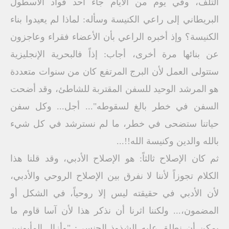
التلف، وفي يوم من الأيام جاء أحد قواد الأسطول
البريطاني إلى راعي الكنيسة وسأله: لماذا لم يعيدوا بناء
الكنيسة؟ وإذ أخبره الراعي بأن الأعضاء فقراء وعاجزون
عن بنائها مرة أخرى، أجاب: إذاً فالبحرية الإنجليزية
ستتولى العمل لأن البرج المرتفع كان من سنوات متعددة
هو المرشد الوحيد للسفن المقتربة للشاطئ، وقد أضحت
السفن في خطر بالغ لسقوطه"... أجل... وكل سفن
حياتنا ستضحى في خطر، ما لم نسترشد في كل شيء
بالله والدين وكنيسة الله!!...
ثم كان الإصلاح ثالثاً: هو الإصلاح الأدبي، وقد قلنا هذا
الكلام تجوزاً لأننا لا نفرق بين الإصلاح الروحي والأدبي،
لأن الأدبي في حقيقته ليس إلا روحياً، في الشكل أو
المضمون،... ولكننا اثرنا أن نذكر هذا لأن آسا قاوم ما
يمكن أن نطلق عليه الشذوذ الجنسي: "وأزال المأبونين