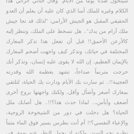
سيتحول ضدنا يوماً من الأيام. وقال حناني الرائي هذا
الكلام وغيره للملك آسا الذي كان عليه أن يعلم أن العدو
الحقيقي المقبل هو الجيش الأرامي: "لذلك قد نجا جيش
ملك آرام من يدك".. هل تسخط على الملك، وتنظر إليه
كالأرعن الأحمق!! قبل أن تفعل هذا تذكر المعارك
المختلفة في حياتك، وتذكر كيف واجهت أضخم المعارك
بالإيمان العظيم، إن الله لا يقوى عليه إنسان، وتذكر أنك
خرجت مترنماً صداحاً، تشهد بعظمة الله وقدرته
العجيبة!!.. ثم سارت بك الأيام ودارت بك الحياة، لتلتقي
بمعارك أصغر وأضأل وأقل، ولكنك واجهتها بروح أخرى
أضعف وأيأس،.. لماذا حدث هذا؟!!.. هل أصابك ملل
الحياة؟ هل دخلت في دور من الشيخوخة الروحية،
والإعياء النفسي؟!! أم أنت بطرس يسير فوق الماء مثبتاً
نظره نحو السيد، ولكنه إذ يحول النظر عنه يهوى في