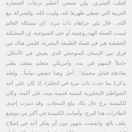
القلب البشري، ولن تقنعني أعظم درجات الحضارة
الغربية التي تعطي ظهرها لله، ولبيت الله، وللشركة مع
الله،.. قال بلي جراهام ذات مرة: "إن مشكلة العالم
ليست القنبلة الهيدروچينية أو حتى الشيوعية، إن المشكلة
الحقيقية هي في فساد الطبيعة البشرية، فليس هناك من
فرق بين الإنسان المتوحش الذي يعيش في الأدغال،
حاملاً السهم في يده، وأمريكي متعلم مثقف يطير
بقاذفلة قنابل محملة".. أجل وهذا حقيقي تماماً... ولعله
يذكرنا بما حدث ذات مرة في انجلترا، إذ كان على أحد
الشواطئ الإنجليزية كنيسة قديمة بنيت على أكمة، وكان
للكنيسة برج عال يكاد يبلغ السحاب، وقد دمرت إحدى
الطائرات هذا البرج، وأصابت الكنيسة في أكثر من موضع
بتلف بالغ، وانقضت شهور دون أن يفكر أحد في إصلاح