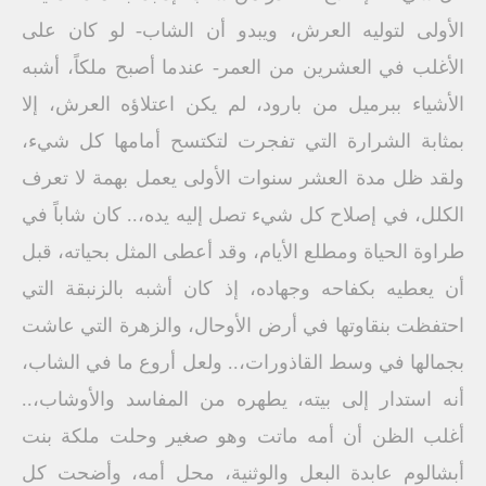
الأولى لتوليه العرش، ويبدو أن الشاب- لو كان على
الأغلب في العشرين من العمر- عندما أصبح ملكاً، أشبه
الأشياء ببرميل من بارود، لم يكن اعتلاؤه العرش، إلا
بمثابة الشرارة التي تفجرت لتكتسح أمامها كل شيء،
ولقد ظل مدة العشر سنوات الأولى يعمل بهمة لا تعرف
الكلل، في إصلاح كل شيء تصل إليه يده،.. كان شاباً في
طراوة الحياة ومطلع الأيام، وقد أعطى المثل بحياته، قبل
أن يعطيه بكفاحه وجهاده، إذ كان أشبه بالزنبقة التي
احتفظت بنقاوتها في أرض الأوحال، والزهرة التي عاشت
بجمالها في وسط القاذورات،.. ولعل أروع ما في الشاب،
أنه استدار إلى بيته، يطهره من المفاسد والأوشاب،..
أغلب الظن أن أمه ماتت وهو صغير وحلت ملكة بنت
أبشالوم عابدة البعل والوثنية، محل أمه، وأضحت كل