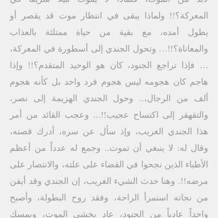
المعركة؟!! ولماذا يبقى في انتظار موت قد يقصر أو
يطول أمده، مع بقية من حياة ممتلئة بالعذاب
والمعاناة؟!!… وتحول الجندي إلى أسطورة في المعركة،
… فإذا تراجع الجنود، كان هو الوحيد المتقدم؟!! وإذا
هاجم كان هجومه ليس هجوم فرد واحد بل كأنه هجوم
ألف من الرجال،.. وحول الجندي الهزيمة إلى نصر،
والتقهقر إلى اكتساح عجيب!!... وعجب القائد من أمر
هذا الجندي الغريب، وإذ سأل عن سره، أدرك قصته،
وقال له: لا ينبغي أن تموت.. وجمع له عدداً من أعظم
الأطباء الذين نجحوا في القضاء على علته، والانتصار على
مرضه!!. وهنا حدث الشيء الغريب، إن الجندي وقد أيقن
من نجاته استمرأ الراحة، وفقد روح البطولة، وأصبح
واحداً عادياً من الجنود، عاد يخشى الموت، ويمسك