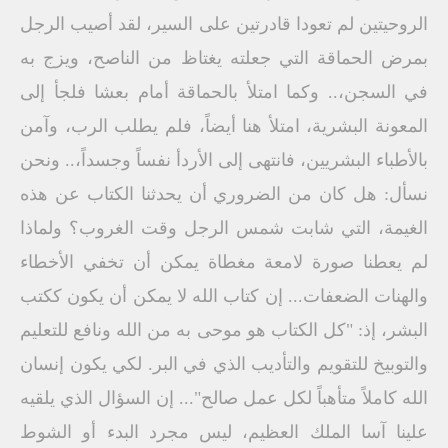
الروحيتين لم تعودا قادرتين على السير، لقد أصيب الرجل
بمرض الحماقة التي جعلته يغتاظ من الناصح، ويزج به
في السجن،.. وكما امتلأ بالحماقة أمام بعشا فلجأ إلى
المعونة البشرية، امتلأ هنا أيضاً، فلم يطلب الرب، وآمن
بالأطباء البشريين، فانتهى إلى الأردأ نفساً وجسداً،.. ونحن
نسأل: هل كان من الضروري أن يحدثنا الكتاب عن هذه
الغيمة، التي شابت شمس الرجل وقت الغروب؟ ولماذا
لم يعطنا صورة لامعة مغطاة يمكن أن تخفي الأخطاء
والهنات الضعفات... إن كتاب الله لا يمكن أن يكون ككتب
البشر، إذ: "كل الكتاب هو موحى به من الله ونافع للتعليم
والتوبيخ للتقويم والتأديب الذي في البر. لكي يكون إنسان
الله كاملاً متأهباً لكل عمل صالح"... إن السؤال الذي يلقيه
علينا آسا الملك العظيم، ليس مجرد البدء أو الشوط