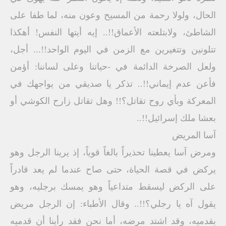
الحال، ولولا رحمة من المسيح وعون منه، لما طفا على
الشاطئ، ولابتلعته الأعماق!!.. إيه أيتها النفس! أهكذا
تتلونين وتتغيرين مع الزمن في اليوم الواحد!!... أجل،
ولعل الصرخة الدائمة في -حياتنا وعلى لساننا: أؤمن
فأعن عدم إيماني!!.. تذكر يا صديقي من يواجهك في
المعركة وبأي روح تقاتل؟!! وهل تقاتل زارح الكوشي أو
بعشا ملك إسرائيل!!..
آسا المريض
ومرض آسا يعطينا تحذيراً بالغاً قوياً، إذ يرينا الرجل وهو
يركض في قصة الحياة، حتى صاح عندما لم يعد قادراً
على الركض ليسقط متداعياً وهو يمسك برجليه، وهو
يقول آه يا رجلي؟!!.. وقال الأطباء: إن الرجل مريض
بقدميه، وقد اشتد مرضه، أما نحن فقد رأينا أن قدميه