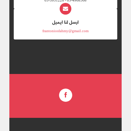
03-4968568 - 03-3931226
ارسل لنا ايميل
frantoniosfahmy@gmail.com