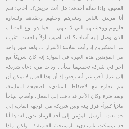
العميق، وإذا سأله أحدهم: هل أنت مريض؟.. أجاب: نعم
أنا مريض بالناس وبشرهم وخبثهم وحقدهم وقساوة
قلوبهم ووحشيتهم التي لا تنتهي!!.. فما هو نوع المصاب
الذي وصل إليه آساف؟ لقد أصيب أولاً بالحسد: "غرت
من المتكبرين إذ رأيت سلامة الأشرار"... ولقد صور واحد
من المؤمنين هذه الغيرة في القول: إنه كان شريكاً مع
آخر في شركة تجمعهما معاً،... وذات مرة دعاه شريكه
إلى عمل آخر، غير أنه رفض إذ أن هذا العمل لا يمكن أن
يتم إنجازه مع الاحتفاظ بالمباديء الصحيحة السليمة،
وبعد فترة وكان الآخر قد ذهب إلى العمل، وأصاب نجاحاً
مادياً كبيراً- فرق بينه وبين شريكه من الوجهة المادية إلى
حد بعيد،.. أرسل المؤمن إلى أحد الرعاة يقول له: ها أنا
قد تمسكت بالمباديء المسيحية العلمية!!.. ولكن ماذا