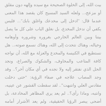
بيت الله، إلى الخلوة الصحيحة مع سيده وإلهه دون مقلق
أو مزعج،.. ولعله السيد المسيح كان يقصد هذا المعنى
عندما قال: "ادخل إلى مخدعك واغلق بابك"... فليس
يكفي أن ندخل المخدع، بل نغلق الباب على كل ما يصل
بيننا وبين العالم الخارجي بغروره وشروره وأوهامه
وخياله، وهناك نتحدث إلى الله، وهناك نسمع صوته،.. هل
نستطيع في الكنيسة والمخدع والعزلة مع الله، أن نواجه
كافة المتاعب والمخاوف، والشكوك والصراع، ونجد
الحل الذي نفتقر إليه ولا نجده في أي مكان آخر؟.. وقد
وجد المصاب علاجه في صفاء الرؤية: “حتى دخلت
مقادس العلي وانتبهت”.. لقد سقطت القشور عن عينيه،
وانتبه، وماذا رأى؟.. لم يعد يرى المظاهر المخادعة، بل
أضحى يبصر الرؤيا الحقيقية، ولم يعد الأشرار أمامه