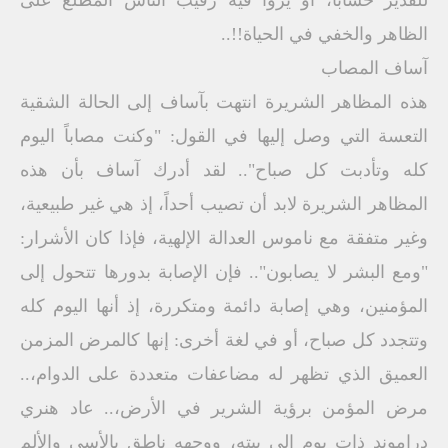
للقدير حساباً، أو يروا فيه رقيب الناس المطلع على
الظاهر والخفي في الحياة!!..
آساف المصاب
هذه المظاهر الشريرة انتهت بآساف إلى الحالة الشقية
التعسة التي وصل إليها في القول: "وكنت مصاباً اليوم
كله وتأدبت كل صباح".. لقد أدرك آساف بأن هذه
المظاهر الشريرة لابد أن تصيب أحداً، إذ هي غير طبيعية،
وغير متفقة مع ناموس العدالة الإلهية، فإذا كان الأشرار:
"ومع البشر لا يصابون".. فإن الإصابة بدورها تتحول إلى
المؤمنين، وهي إصابة دائمة ومتكررة، إذ أنها اليوم كله
وتتجدد كل صباح، أو في لغة أخرى: إنها كالمرض المزمن
العميق الذي تظهر له مضاعفات متعددة على الدوام،..
مرض المؤمن برؤية الشرير في الأرض،.. عاد هنري
دراموند ذات يوم إلى بيته، ووجهه ناطق بالأسى والألم