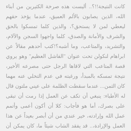
كانت النتيجة!!؟.. أليست هذه صرخة الكثيرين من أبناء
الله، الذين يصابون بالألم العميق، عندما يؤخذ حقهم
ليعطي لمن لا يستحق؟، والذين كلما تمسكوا بالحق
والشرف والأمانة والصدق، كلما واجهوا السجن والآلام،
والتشريد، والمتاعب، وما أشبه؟!كتب أحدهم مقالاً عن
ابراهام لنكولن تحت عنوان "الفاشل العظيم" وهو يروي
قصة المتاعب التي لاقاها الرجل حتى مصرعه الأخير،
نتيجة تمسكه بالمبدأ، ورغبته في عدم التخلي عنه مهما
كان الثمن... عندما سقطت الظلمة على عيني ملتون قال
له الأطباء: ينبغي أن تكف عن العمل إذا رمت أن تبقى
على بصرك، أما هو فأجاب: كلا أن أكون أعمى وأتمم
عمل الله وإرادته، خير عندي من أن أبصر بعيداً عن هذا
العمل والإرادة،.. قد يفقد الشاب شيئاً ما، كان يمكن أن