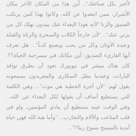
لأخبر بكل صنائعك".. أين هذا من المكان الآخر مكان
الأشرار، ممن ابتعدوا عن الله، وكانوا بهذا كمن يرتكب
الفسق والزنا "لأنه هوذا البعداء عنك يبيدون تهلك كل من
يزني عنك".. "لأن خارجاً الكلاب والسحرة والزناة والقتلة
وعبدة الأوثان وكل من يحب ويصنع كذباً"... هل تعرف
أيها القاريء الصديق: أين مكانك في مسرحية الحياة؟؟.
كان هناك مبشر في نيويورك تعود أن يطرق نوافذ
البارات، وعندما يطل السكارى والمعربدون يسمعونه
يقول لهم: "لأن أجرة الخطية هي موت"... وهي الكلمة
التي يستطيع آساف أن يقولها لكل البعداء عن الله،..
وفي الوقت عينه يستطيع أن ينادي المؤمنين، ولو في
قلب المتاعب والآلام والتجارب... "وأما هبة الله فهي حياة
أبدية بالمسيح يسوع ربنا!!"...