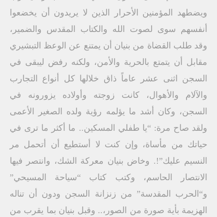
ويضطهد المؤمنين الأحرار الذين لا يريدون أن يخضعوا
أنفسهم سوى لصوت الله والكتاب المقدس والضمير،
وقد طلب القضاة من بنيان أن يمتنع عن الوعظ التبشيري
مقابل أن يتمتع بالحرية والأمن، ولكنه رفض ليبقى في
السجن اثنى عشر عاماً ذاق خلالها كل أنواع التجارب
والآلام والأهوال، كانت زوجته وأولاده يزورونه في
السجن، وكان أشد ما يؤلمه رؤية ولده الصغير الأعمى
ولقد صاح مرة: “يا طفلي المسكين.. ما أكثر ما ترى في
حياتك من مأساة، وإن كنت لا أستطيع أن أتحمل مر
النسيم عليك”!. وخاض بنيان معركة الشك، وانتصر فيها
الانتصار الحاسم، وكتب كتاب “سياحة المسيحي”
و“الحرب المقدسة” من زنزانة السجن ودون أن تناله
الهزيمة بأية صورة من الصور،.. وقبل بنيان بما يقرب من