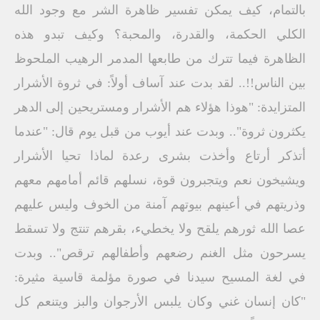
بالتمام، كيف يمكن تفسير ظاهرة الشر مع وجود الله
الكلي الحكمة، والقدرة، والمحبة؟ وكيف تبدو هذه
الظاهرة فيما تترك من طابعها المدمر الرهيب الملحوظ
بين الناس!!.. لقد بدت عند آساف أولاً: في ثروة الأشرار
المتزايدة: "هوذا هؤلاء هم الأشرار ومستريحين إلى الدهر
يكثرون ثروة".. وبدت عند أيوب من قبل يوم قال: "عندما
أتذكر أرتاع وأخذت بشرى رعدة لماذا تحيا الأشرار
ويشيخون نعم ويتجبرون قوة، نسلهم قائم أمامهم معهم
وذريتهم في أعينهم بيوتهم آمنة من الخوف وليس عليهم
عصا الله ثورهم يلقح ولا يخطيء، بقرهم تنتج ولا تسقط
يسرحون مثل الغنم رضعهم وأطفالهم ترقص".. وبدت
في لغة المسيح سيدنا في صورة مؤلمة قاسية مثيرة:
"كان إنسان غني وكان يلبس الأرجوان والبز ويتنعم كل