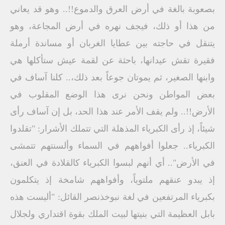
بصعوبة بالغة في أرض العرق والدموع!!.. وهو قد يعاني
من هذا أو ذلك، فيجف نهره في أرض المجاعة، وهو
يتنقل في حاجته بين عطايا الغربان أو مساندة أرملة
فقيرة تقش عيدانها، باحثة عن لقمة عيش ستأكلها هي
وابنها الصغير، ثم يموتان جوعاً بعد ذلك،.. كلنا آساف في
بعض المواطن ونحن نرى هذا الوضع المقلوب في
الأرض!!.. ولم يقف الأمر عند هذا الحد، بل إن آساف رأى
شيئاً، إذ رأى الكبرياء المذهلة التي تتملك الأشرار: "تقلدوا
الكبرياء.. جعلوا أفواههم في السماء وألسنتهم تتمشى
في الأرض".. أي أنهم لبسوا الكبرياء كالقلادة في العنق،
إذ يبدو عنقهم ملتوياً، وأفواههم شامخة إذ يتكلمون
بكبرياء المرتفعين في لغة نبوخذنصر القائل: "أليست هذه
بابل العظيمة التي بنيتها لبيت الملك بقوة اقتداري ولجلال