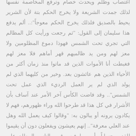
اغتصاب وظلم ويحدث خصام وترفع المخاصمة نفسها
لذلك جمدت الشريعة ولا يخرج الحكم بتة لأن الشرير
يحيط بالصديق فلذلك يخرج الحكم معوجاً":.. ألم يدفع
هذا سليمان إلى القول: "ثم رجعت ورأيت كل المظالم
التي تجري تحت الشمس فهوذا دموع المظلومين ولا
معز لهم ومن يد ظالميهم قهر أماهم فلا معز لهم
فغبطت أنا الأموات الذين قد ماتوا منذ زمان أكثر من
الأحياء الذين هم عائشون بعد. وخير من كليهما الذي لم
يولد الذي لم ير العمل الرديء الذي عمل تحت
الشمس".. وقد فاضت الكأس آخر الأمر عند آساف بأن
الأشرار في كل هذا قد طرحوا الله وراء ظهورهم، فهم لا
يكادون يرونه أو يبالون به: "وقالوا كيف يعمل الله وهل
عند العلي معرفة".. إنهم يعيشون ويفعلون دون أن يقيموا