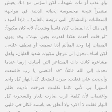
ولو عذب أو مات شهيداً،.. لكن المؤمن مع ذلك يعيش
منتظراً نتيجة محسوسة لحياته الدينية في مواجهة
المتطلبات والمشاكل التي تربطه بالعالم!!.. فإذا أضيف
إلى ذلك أن المصاب كان قاسياً وشديداً، لأنه كان مكبوتاً:
"لو قلت أحدث هكذا لغدرت بجيل بنيك".. وقد يهون
المصاب إذا وجد المتألم أذنا تسمعه أو تعطف عليه،..
لكن آساف تحول إلى مرجل مكبوت شديد الغليان، ولعل
مشاعره كانت ذات المشاعر التي أصابت إرميا عندما
تحدث إلى الله قائلاً: "قد أقنعتني يا رب فاقتنعت
وألححت علي فغلبت. صرت للضحك كل النهار كل واحد
استهزأ بي لأني كلما تكلمت صرخت ناديت ظلم
واغتصاب لأن كلمة الرب صارت للعار وللسخرية كل
النهار فقلت لا أذكره ولا أنطق بعد باسمه فكان في قلبي