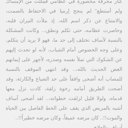
كنار محرقة محصورة في عظامي فمللت من الإمساك
ولم أستطع" لم ينجح إرميا في الاحتفاظ بالصمت،
والامتناع عن ذكر اسم الله، إذ ملأت النيران قلبه،
وحاصرت عظامه، حتى تكلم ونطق،.. وكانت المشكلة
بالنسبة لآساف تختلف إلى حد ما، فهو لا يريد أن يتكلم،
وعلى وجه الخصوص أمام الشباب، لأنه لو تحدث إليهم
عن الشكوك التي تملأ نفسه وصدره، لأجهز على إيمانهم
الغض الحديث بالله،.. وقد انتهى الموقف بالنسبة
للمصاب أنه أضحى واقفاً على حد الضياع والكارثة، وقد
أضحت الطريق أمامه رخوة زلقة، كادت تزل معها
قدماه، ولولا قليل لزلقت خطواته،.. لقد أضحى آساف
أشبه بالمريض الذي يقف على الخط الفاصل بين الحياة
والموت!!.. كان مرضه عميقاً، وكان مرضه خطيراً!!..
آساف والعلاج