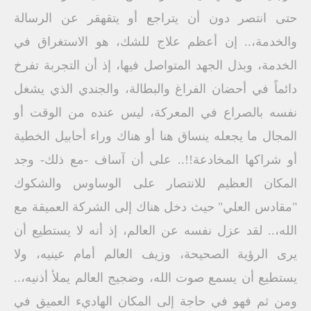
حتى انتصر دون أن يتراجع أو يتقهقر عن الرسالة
والخدمة،.. إن أعظم علاج للشك، هو الاستغراق في
الخدمة، وبذل الجهد المتواصل فيها، إذ أن التجربة تفرخ
دائماً في أحضان الفراغ والبطالة، والجندي الذي يشغل
نفسه بالصراع في المعركة، ليس عنده من الوقت أو
المجال ما يجعله ينساق هنا أو هناك وراء أحابيل الخطية
أو شراكها المخادعة!!.. على أن آساف -مع ذلك- وجد
المكان العظيم للانتصار على الوساوس والشكوك
"مقادس العلي" حيث دخل هناك إلى الشركة العميقة مع
الله،.. لقد عزل نفسه عن العالم، إذ أنه لا يستطيع أن
يرى الرؤية الصحيحة، وزيف العالم أمام عينيه، ولا
يستطيع أن يسمع صوت الله، وضجيج العالم يملأ أذنيه،..
ومن ثم فهو في حاجة إلى المكان الهاديء العميق في