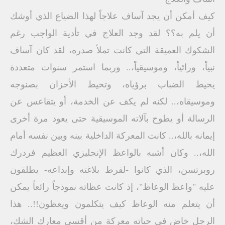
كيف أمكن أن يجد آساف علاجاً لهذا الضياع الذي أوشك
أن يلم به؟؟ لقد وجد العلاج في تأدية الواجب رغم
الشكوك العميقة التي كانت تملأ صدره، لقد كان آساف
نبياً، ورائياً، وموسيقياً،.. وربما استمر سنوات متعددة
يحيط الضباب برؤياه، وتحيط الأحزان بصنوجه
وموسيقاه،.. لكنه لم يكف عن الخدمة، أو يتقاعس عن
الرسالة أو يطوح بآلاته الموسيقية حتى يعود مرة أخرى
إيمانه بالله،.. كانت المعركة الداخلية بينه وبين نفسه أمام
الله،.. وكان أشبه بالواعظ الإنجليزي العظيم فردرك
روبرتسن، الذي كانوا -لفرط بلاغته وإبداعه- يطلقون
عليه "واعظ الوعاظ"، إذ كانت عظاته نموذجاً رائعاً يمكن
أن يتعلم منه الوعاظ كيف يتكلمون ويعظون!!.. هذا
الرجل خاض في حياته معركة من أقسى معارك الشك،