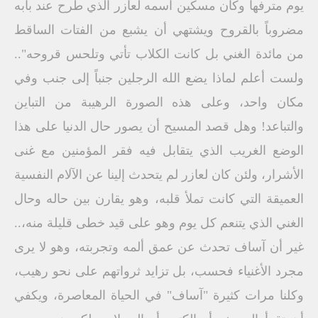
يوم مترفهاً وكان مسكين اسمه لعازر الذي طرح عند بابه
مضروباً بالقروح ويشتهي أن يشبع من الفتات الساقط
من مائدة الغني بل كانت الكلاب تأتي وتلحس قروحه"..
ولست أعلم لماذا يضع الله الرجلين جنباً إلى جنب وفي
مكان واحد، وعلى هذه الصورة الرهيبة من التباين
والتباعد! وهل قصد المسيح أن يصور حال الدنيا على هذا
الوضع الغريب الذي يتقابل فيه فقر المؤمنين مع غنى
الأشرار، ولئن كان لعازر لم يتحدث إلينا عن الآلام النفسية
العميقة التي كانت تملأ قلبه، وهو يقارن بين حاله وحال
الغني الذي يتنعم كل يوم وهو على قيد خطى قليلة منه،..
غير أن آساف تحدث عن عمق ألمه وتجربته، وهو لا يرى
مجرد الأغنياء فحسب، بل تزايد ثرواتهم على نحو رهيب،
وكلنا مرات كثيرة "آساف" في الحياة المعاصرة، ويكفي