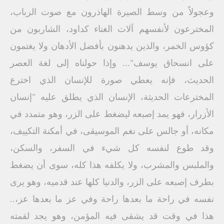
وعجولاً من وسط الصيرة الهاذرون مع صوت الرباب،
المخترعون لأنفسهم آلات الغناء كداود، الشاربون من
كؤوس الخمر، والذين يدهنون بأفضل الأدهان ولا يغتمون
على انسحاق يوسف"... وإذا حولناه إلى لغة العصر
الحديث، فإنه يعطي صورة للإنسان الذي اخترع
المخترعات الحديثة، الإنسان الذي يطلق عليه "إنسان
الأزرار، فهو يمد إصبعه ليضغط على الزر، وهو متمدد في
مكانه، أو جالس على نغم الموسيقى، في أمكنة التكييف،
وقد طوع لنفسه كل شيء في السفر، والسكن،
والملبس والمشرب، ولا يكلفه هذا كله، سوى أن يضغط
بطرف إصبعه على الزر، والدنيا كلها عند قدميه، وهو يرى
نفسه في راحة ما بعدها راحة وفي عز ما بعدها عز،..
هذا في وقت قد يشقى فيه المؤمن، وهو يجد لقمته