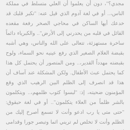
مجدي؟"، دون أن يعلموا أن العلي متسلط في مملكة
الناس،.. أو في لغة آدوم الذي قيل عنه: "تكبر قلبك قد
خدعك أيها الساكن في محاجي الصخر رفعة مقعده
القائل في قلبه من يحدرني إلى الأرض".. والكبرياء دائماً
ساخرة مستهزئة، تتعالى على الله والناس، وهي أشبه
بقبضة الغلام الصغير الذي رفع عينيه نحو السماء، ولوح
بقبضته مهدداً القدير،.. ومن المتصور أن يحتمل كل هذا
كما يحتمل عبث الأطفال. ولكن المشكلة عند آساف أن
هذا قد انصرف إلى الظلم البين الرهيب الذي وقع
المؤمنون ضحيته، إذ: "لبسوا كثوب ظلمهم،.. ويتكلمون
بالشر ظلماً من العلاء يتكلمون".. أو في لغة حبقوق:
"حتى متى يا رب ادعو وأنت لا تسمع أصرخ إليك من
الظلم وأنت لا تخلص لم تريني اثما وتبصر جورا وقدامى