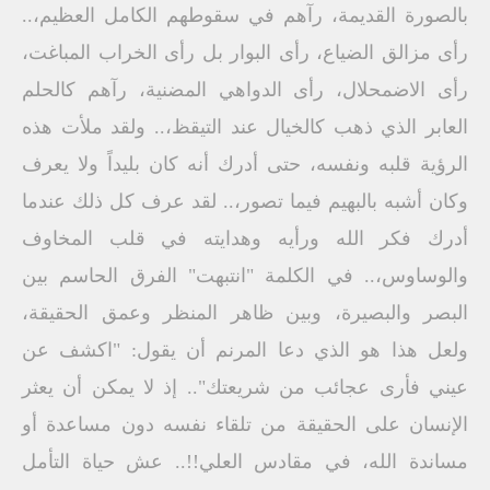
بالصورة القديمة، رآهم في سقوطهم الكامل العظيم،..
رأى مزالق الضياع، رأى البوار بل رأى الخراب المباغت،
رأى الاضمحلال، رأى الدواهي المضنية، رآهم كالحلم
العابر الذي ذهب كالخيال عند التيقظ،.. ولقد ملأت هذه
الرؤية قلبه ونفسه، حتى أدرك أنه كان بليداً ولا يعرف
وكان أشبه بالبهيم فيما تصور،.. لقد عرف كل ذلك عندما
أدرك فكر الله ورأيه وهدايته في قلب المخاوف
والوساوس،.. في الكلمة "انتبهت" الفرق الحاسم بين
البصر والبصيرة، وبين ظاهر المنظر وعمق الحقيقة،
ولعل هذا هو الذي دعا المرنم أن يقول: "اكشف عن
عيني فأرى عجائب من شريعتك".. إذ لا يمكن أن يعثر
الإنسان على الحقيقة من تلقاء نفسه دون مساعدة أو
مساندة الله، في مقادس العلي!!.. عش حياة التأمل