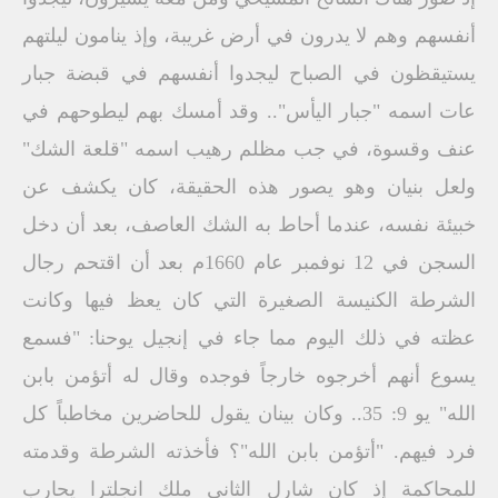
أنفسهم وهم لا يدرون في أرض غريبة، وإذ ينامون ليلتهم
يستيقظون في الصباح ليجدوا أنفسهم في قبضة جبار
عات اسمه "جبار اليأس".. وقد أمسك بهم ليطوحهم في
عنف وقسوة، في جب مظلم رهيب اسمه "قلعة الشك"
ولعل بنيان وهو يصور هذه الحقيقة، كان يكشف عن
خبيئة نفسه، عندما أحاط به الشك العاصف، بعد أن دخل
السجن في 12 نوفمبر عام 1660م بعد أن اقتحم رجال
الشرطة الكنيسة الصغيرة التي كان يعظ فيها وكانت
عظته في ذلك اليوم مما جاء في إنجيل يوحنا: "فسمع
يسوع أنهم أخرجوه خارجاً فوجده وقال له أتؤمن بابن
الله" يو 9: 35.. وكان بينان يقول للحاضرين مخاطباً كل
فرد فيهم. "أتؤمن بابن الله"؟ فأخذته الشرطة وقدمته
للمحاكمة إذ كان شارل الثاني ملك انجلترا يحارب