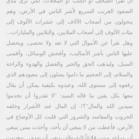
أن تقرأ الصحف أو الكتب أو المجلات، لكي نرى مدى
الصعود الغريب السريع لأشر الناس في الأرض، وهم
يتحولون من أصحاب الآلاف إلى عشرات الألوف إلى
مئات الألوف إلى أصحاب الملايين، والبلايين والمليارات،..
وهل نقرأ عن الأموال التي لا تعد ولا تحصى، ويحصل
عليها الناس بأشر الأساليب، وأفحش الوسائل، وأقسى
السبل، وليذهب الحق والخير والفضل والهدوء والراحة
والسلام، إلى الجحيم ما داموا يصلون إلى معبودهم الذي
رفعوه إلى مستوى الله، وعبدوه بكيفية يمكن أن يقال
معها بكل يقين ما قاله السيد: "لا تقدروا أن تخدموا
سيدين الله والمال"؟!. إن المال عند الأشرار وخلفه
الحروب والمفاسد والشرور التي قلبت كل الأوضاع في
الأرض، فأعطت من لا ينبغي أن يأخذ، وأخذت ممن ينبغي
أن يساعد وبنت قلاعاً للشيطان ينبغي أن تهدم،.. وهدمت