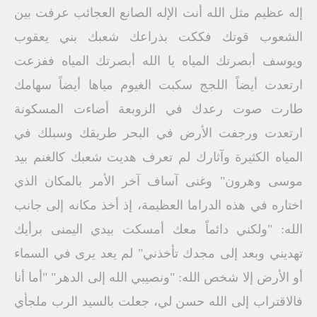
إله عظيم مثل الله أنت الإله الصانع العجائب عرفت بين
الشعوب قوتك فككت بذراعك شعبك بني يعقوب
ويوسف أبصرتك المياه يا الله أبصرتك المياه ففزعت
ارتعدت أيضاً اللجج سكبت الغيوم مياها أيضاً سهامك
طارت صوت رعدك في الزوبعة أضاءت المسكونة
ارتعدت ورجفت الأرض في البحر طريقك وسبلك في
المياه الكثيرة وآثارك لم تعرف هديت شعبك كالغنم بيد
موسى وهرون" وغنى آساف آخر الأمر بالمكان الذي
اختاره في هذه الدراما العظيمة، إذ أخذ مكانه إلى جانب
الله: "ولكني دائماً معك أمسكت بيدي اليمنى برأيك
تهديني وبعد إلى مجدك تأخذني" لم يعد يرى في السماء
أو الأرض إلا شخص الله: "ونصيبي الله إلى الدهر" "أما أنا
فالاقتراب إلى الله حسن لي، جعلت بالسيد الرب ملجأي