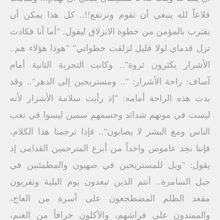
قلاعاً لله ينبغي أن تقوم وترتفع!!.. كل هذا يمكن أن
يقترب بالمؤمن من خطوة الانزلاق ليقول. "أما أنا فكادت
تزل قدماي لولا قليل لزلقت خطواتي" "هوذا هؤلاء هم..
الأشرار يكثرون ثروة".. وكانت التجربة الثانية أمام
آساف: راحة الأشرار: ".. ومستريحين إلى الدهر".. وقد
بدت هذه الراحة أمامه: "إذ رأيت سلامة الأشرار لأنه
ليست في موتهم شدائد وجسمهم سمين ليسوا في تعب
الناس ومع البشر لا يصابون".. فإذا ترجمنا هذا الكلام،
فإننا نجد عاموس واحداً من أبرع المترجمين القدامى إذ
يقول: "ويل للمستريحين في صهيون والمطمئنين في
جبل السامرة.. أنتم الذين تبعدون يوم البلية وتقربون
مقعد الظلم المضطجعون على أسرة من العاج،
والممتدون على فراشهم، والآكلون خرافاً من الغنم،