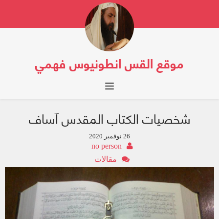
موقع القس انطونيوس فهمي
Toggle navigation
شخصيات الكتاب المقدس آساف
26 نوفمبر 2020
no person
مقالات