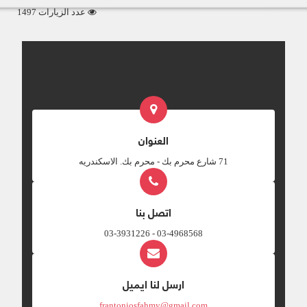
عدد الزيارات 1497
العنوان
‎71 شارع محرم بك - محرم بك. الاسكندريه
اتصل بنا
03-4968568 - 03-3931226
ارسل لنا ايميل
frantoniosfahmy@gmail.com