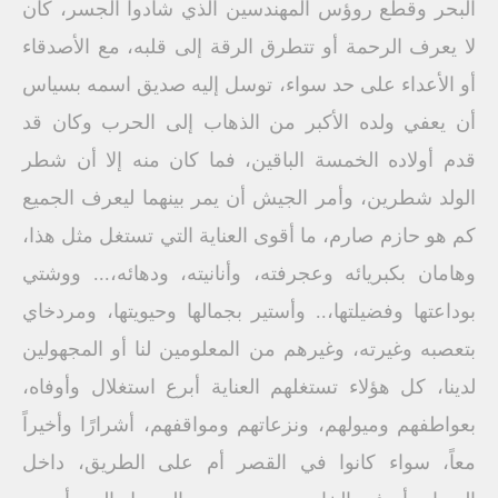
البحر وقطع روؤس المهندسين الذي شادوا الجسر، كان
لا يعرف الرحمة أو تتطرق الرقة إلى قلبه، مع الأصدقاء
أو الأعداء على حد سواء، توسل إليه صديق اسمه بسياس
أن يعفي ولده الأكبر من الذهاب إلى الحرب وكان قد
قدم أولاده الخمسة الباقين، فما كان منه إلا أن شطر
الولد شطرين، وأمر الجيش أن يمر بينهما ليعرف الجميع
كم هو حازم صارم، ما أقوى العناية التي تستغل مثل هذا،
وهامان بكبريائه وعجرفته، وأنانيته، ودهائه،... ووشتي
بوداعتها وفضيلتها،.. وأستير بجمالها وحيويتها، ومردخاي
بتعصبه وغيرته، وغيرهم من المعلومين لنا أو المجهولين
لدينا، كل هؤلاء تستغلهم العناية أبرع استغلال وأوفاه،
بعواطفهم وميولهم، ونزعاتهم ومواقفهم، أشرارًا وأخيراً
معاً، سواء كانوا في القصر أم على الطريق، داخل