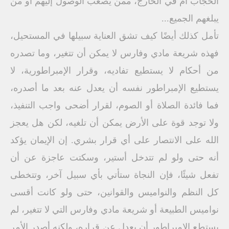
الحجاب أم في الخارج، ممن يصعب الوصول إليهم أو من
يبلغهم الجميع...
تأمل كذلك أيضًا كيف تشق العناية سبيلها في المستحيل،
فهذه شريعة مادي وفارس لا يمكن أن تتغير، وما تصدره
من أحكام لا يستطيع تفاديه، وقرار الإمبراطورية، لا
يستطيع الإمبراطور نفسه أن يعدل عنه بعد ما أصدره،
فما فائدة الصلاة أو الصوم، لقرار أضحى واجب التنفيذ،
ولا توجد قوة على الأرض يمكن أن تلغيه، لكن هل يعجز
الله على الانتصار على أي قرار بشري. إن الإيمان يؤكد
أنه حتى ولو لم تتدخل أستير، وسكتت عاجزة عن أن
تفعل شيئًا، فإن النجاة ستأتي بأي سبيل آخر، وتتخطى
كل النظم والنواميس والقوانين، حتى ولو كانت أقسى
نواميس الطبيعة أو شريعة مادي وفارس التي لا تتغير، لم
يستطع الإمبراطور أن يعدل عن قراره، ولكنه أصدر الأمر