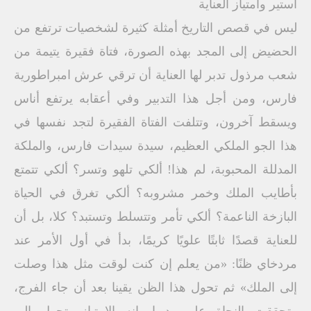
أستير وامتياز العناية
ليس في قصص التاريخ أمثلة كثيرة لشخصيات ترتفع من
الحضيض إلى المجد بهذه الصورة، فتاة فقيرة يتيمة من
شعب مرذول تدبر لها العناية أن ترقي عرش امبراطورية
فارس، ومن أجل هذا التدبير وفي أعقابه يرتفع أناس
ويسقط آخرون، وتتلفت الفتاة الفقيرة لتجد نفسها في
هذا الجو الملكي العظيم، سيدة سيدات فارس، والملكة
المدللة المحبوبة، لم هذا! ألكي تلهو وتسر؟ ألكي تتمتع
بأطايب الملك وخمر مشروبه؟ ألكي تغرق في الحياة
البازخة الناعمة؟ ألكي تأمر وتتسلط وتستبد؟ كلا، بل أن
للعناية قصدًا ثابتًا علويًا كريمًا، بدأ في أول الأمر عند
مردخاي ظنًا: «من يعلم إن كنت لوقت مثل هذا وصلت
إلى الملك» ثم تحول هذا الظن يقينا بعد أن جاء الفرج،