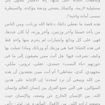
وتحققت النجاة على يديها، إنه الامتياز يتحول إلى
مسئولية لازمة، والتملك يضحي وديعة مؤكدة، والسيطرة
تمسى أمانة واجبة!!.
هذه قصة ما نعطي دائمًا، دعاها الله وزنات، ومن الناس
من يأخذ خمسًا وآخر وزنتين، وآخر وزنة، أيا كان عددها،
فهي على كل ودائع وامتيازات لم يحرم منها واحد قط
في هذه الحياة! فما هي وزنتك أو وزناتك وماذا عملت بها
وكيف تصرفت فيها! هل أنت ممن يضيفون إلى ما في
حوزتهم «ياء النسب» جسدي، عقلي، ثروتي، ملكي،
مجهودي، كدي، نشاطي؟ أم أنت ممن يعتقدون أن هذه
من الله وينبغي أن ترد لمجده! إن الإجابة على هذين
السؤالين، هي التي تضع الفرق بين إنسان العالم وإنسان
الله، بين الإنسان الخارج عن وضعه، والإنسان حيث
وضعته إراده الله.. من الأقوال المأثورة عن لوثر: «أني