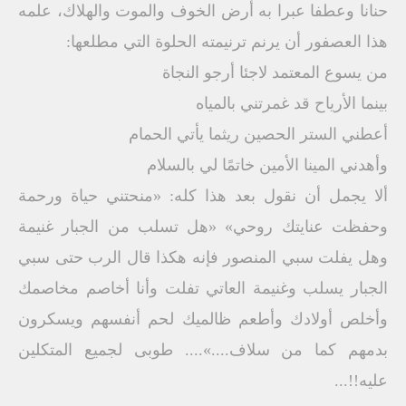
حنانا وعطفا عبرا به أرض الخوف والموت والهلاك، علمه
هذا العصفور أن يرنم ترنيمته الحلوة التي مطلعها:
من يسوع المعتمد لاجئا أرجو النجاة
بينما الأرياح قد غمرتني بالمياه
أعطني الستر الحصين ريثما يأتي الحمام
وأهدني المينا الأمين خاتمًا لي بالسلام
ألا يجمل أن نقول بعد هذا كله: «منحتني حياة ورحمة
وحفظت عنايتك روحي» «هل تسلب من الجبار غنيمة
وهل يفلت سبي المنصور فإنه هكذا قال الرب حتى سبي
الجبار يسلب وغنيمة العاتي تفلت وأنا أخاصم مخاصمك
وأخلص أولادك وأطعم ظالميك لحم أنفسهم ويسكرون
بدمهم كما من سلاف....».... طوبى لجميع المتكلين
عليه!!...