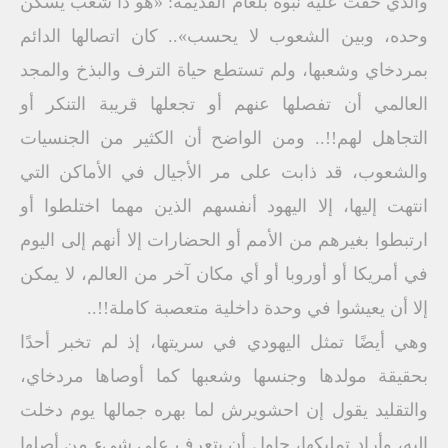
والذي حقت عليه نبوة بلعام القديمة: «هو ذا شعب يسكن
وحده، وبين الشعوب لا يحسب».. كان اتصالها الدائم
بمردخاي وشعبها، ولم تستطع حياة الترف والبذخ والمجد
العالمي أن تفصلها عنهم أو تجعلها قريبة التنكر أو
التجاهل لهم!!.. ومن الواضح أن الكثير من الجنسيات
والشعوب، قد ذابت على مر الأجيال في الأماكن التي
انتهت إليها، إلا اليهود أنفسهم الذين مهما اختلطوا أو
ارتبطوا بغيرهم من الأمم أو الحضارات إلا أنهم إلى اليوم
في أمريكا أو أوروبا أو أي مكان آخر من العالم، لا يمكن
إلا أن يعيشوا في وحدة داخلية متعصبة كاملة!!..
وهي أيضًا تمثل اليهودي في سريتها، إذ لم تخبر أحدًا
بحقيقة مولدها وجنسها وشعبها كما أوصاها مردخاي،
والتقليد يقول إن احشويرش لما بهره جمالها يوم دخلت
إليه، وأراد تمليكها، حاول أن يتعرف على شيء من أصلها