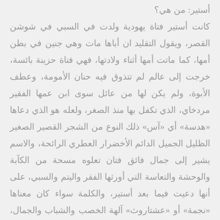
أستير: من هي؟
كانت أستير فتاة يهودية ولدت في السبي في شوشن
القصر، ويقول التقليد ان أباها مات وهي جنين في بطن
أمها، كما ماتت أمها أثناء ولادتها، فهي فتاة حزينة بائسة،
خرجت إلى عالم لم تتذوق فيه حنان الأمومة، وعطف
الأبوة، ولم يكن لها من عائل سوى ابن عمها الفقير
مردخاي، الذي تكفل بها منذ الصغر، ولعله هو الذي دعاها
«هدسة» أي «آس» ذلك النوع من الشجر القصير الصغير
الظليل الجميل الدائم الأخضرار العطري الرائحة، والاسم
يشير إلى جمال فائق فتان تعلوه مسحة من الكآبة
والوحشة والتعاسة التي أورثها الفقر واليتم والسبي، على
أنها دعيت فيما بعد أستير، والكلمة سواء كان معناها
«نجمة» أو «عشتاروث» آلهة الخصب والشباب والجمال،