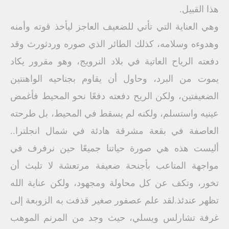
هذا القبيل.
وهي العناية التي تأتي للضعيف العاجز ليأخذ قوته وأمنه
وهدوءه وسلامه، كذلك الطائر الذي صوره وردثورث وقد
دفعته الرياح العاتية في بلاد النرويج، وهو مقرور يكاد
يموت من البرد، وحاول أن يقاوم بجناحيه الواهنتين
الضعيفتين، ولكن الريح دفعته دفعًا نحو المحيط فأغمض
عينيه واستسلم، ولكنه لم يسقط في المحيط، بل طرحته
العاصفة في بقعة مشرقة هادئة في شمال انجلترا..
أليست هذه هي صورة حياتنا جميعًا حين نرفرف في
مواجهة المتاعب بأجنحة ضعيفة مرتعشة لا تلبث أن
تخور، وتكف عن كل محاولة ومجهود، ولكن عناية الله
تظهر عندئذ.لقد علم عصفور صغير قذفت به الزوبعة إلى
غرفة تشارلس ويسلي، حيث وجد من المرنم الموهب