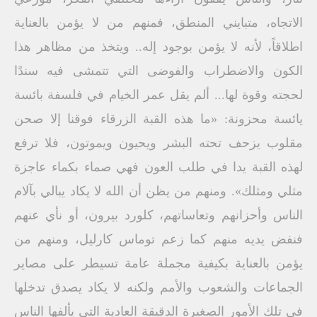
الاتجاه، متبايني المنطق، فمنهم من لا يؤمن بالعناية
اطلاقاً، لأنه لا يؤمن بوجود إله.. ويتخذ من مظاهر هذا
الكون والاضطراب والفوضى التي تتمشى فيه سندًا
لحجته وقوة لها... ألم يقل عمر الخيام في فلسفة بائسة
يائسة محزونة: «ما هذه القبة الزرقاء فوقنا إلا صحن
مقلوب يزحف تحته البشر ويحيون ويموتون، فلا ترفع
لهذه القبة يدا في طلب العون فهي صماء بكماء عاجزة
مثلي ومثلك». ومنهم من يظن أن الله لا يكاد يبالي بآلام
الناس وأحزانهم وتعاساتهم، كلورد بيرون، أو نأي عنهم
فنفض يديه منهم كما زعم توماس كارليل، ومنهم من
يؤمن بالعناية بكيفية مجملة عامة تسيطر على مصاير
الجماعات والشعوب والأمم ولكنه لا يكاد يصدق تدخلها
في تلك الأمور الصغيرة الدقيقة العادية التي يألفها الناس