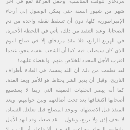
مردخاي للوقت المناسب، وجعل القرعة تقع في آخر
شهر من شهور السنة حتى يمكن الوصول إلى أرجاء
الإمبراطورية كلها، دون أن تسقط نقطة واحدة من دم
الضحايا، وعند التنفيذ من ذلك، يأتي في اللحظة الأخيرة،
في الهزيع الرابع، فلا ينقذ مردخاي إلا في صباح اليوم
الذي كان سيصلب فيه. كما أن الشعب نفسه ينجو، عندما
اقترب الأجل المحدد للخلاص منهم، والقضاء عليهم!
لقد تعلمت من ذلك أن الله يمسك في العادة بأطراف
التاريخ، وقبل أن يدبر الشر يحتاط هو للأمر ويعد العدة،
كما أنه يبصر الخفيات العميقة التي ربما لا يستطيع
أصحابها اكتشافها بعد تحت أضالعهم وبين جوانبهم، ويعد
المنقذ قبل الاضطهاد، ويوجد المصلح قبل تغلغل الفساد،
لا تخف إذن ولا ترتع، وتقول... لقد ضعنا، وقد انهد الأمل
وانطوى الرجاء، وضاعت الفرصة، ألا فاعلم أن الزمن لا