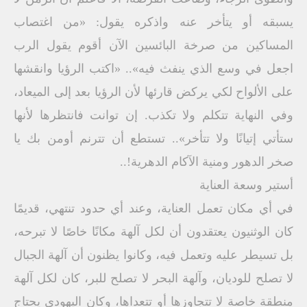
يسبقه أو يتأخر عنه واذكره يقول: «من اغتصاب
المساكين من صرخة البائسين الآن أقوم يقول الرب
اجعل في وسع الذي ينفث فيه».. «اكتب الرؤيا وانقشها
على الألواح لكي يركض قارئها لأن الرؤيا بعد إلى الميعاد،
وفي النهاية تتكلم ولا تكذب. إن توانت فانتظرها لأنها
ستأتي إتيانًا ولا تتأخر».. تستطع أن تترنم أومن بك يا
صخر الدهور ومنية الآكام الدهرية!..
أستير وسعة العناية
في أي مكان تعمل العناية، وعند أي حدود تنتهي، قديمًا
كان الوثنيون يعتقدون أن لكل آلهة مكانًا خاصًا لا تبرحه،
بل تسيطر عليه وتعمل فيه، وكانوا يظنون أن آلهة الجبال
لا تصلح للوديان، وآلهة البحر لا تصلح للبر، كان لكل آلهة
منطقة خاصة لا تتجاوزها أو تتعداها، وكان اليهودي يحتاج