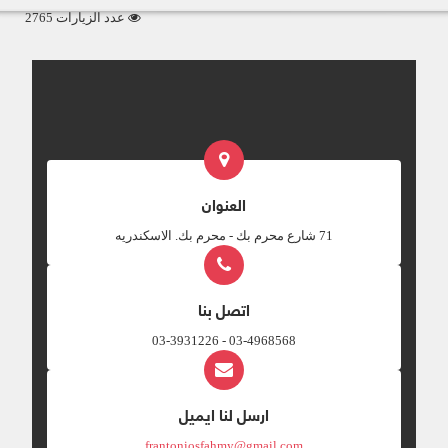
عدد الزيارات 2765
العنوان
‎71 شارع محرم بك - محرم بك. الاسكندريه
اتصل بنا
03-4968568 - 03-3931226
ارسل لنا ايميل
frantoniosfahmy@gmail.com