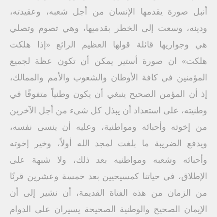
أنبل صورة يقدمها الإنسان من أجل شعبه، وعقيدته،
ودينه، وسعت إلى الخطر بقدميها، وهي تصوم وتصلي
هي وجواريها قائلة قولها العظيم الرائع «إذا هلكت
هلكت» ان صورة أستير يمكن أن تكون عظة لجميع
المؤمنين في كافة الأوطان والشعوب والأمم والممالك،
إذ أن المؤمن الصحيح ينبغي أن يكون وطنياً متفوقًا في
وطنيته، على استعداد أن يبذل كل شيء من أجل الآخرين
من إخوته وأحبائه ومواطنية، وعليه أن ينسى نفسه،
ويدفع الضريبة ما بلغت لمجد الله أولاً، وخير إخوته
وأحبائه وشعبه ومواطنيه بعد ذلك، ولا شبهة على
الإطلاق، في حياتنا كمسيحيين بعد خمسة وعشرين قرنًا
من الزمان من هذه الفتاة القديمة، أن نشير إلى أن
الإيمان الصحيح والوطنية الصحيحة يسيران على الدوام