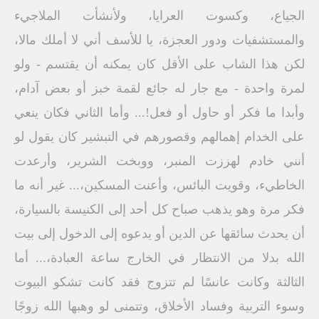
الجياع، وكسوت العرايا، ولأنشأت الملاجيء
والمستشفيات ودور العجزة، يا للأسف أني لا أملك مالا،
لكن هذا الشاب على الأقل كان يمكنه أن يقتسم - ولو
لمرة واحدة - مع جار له جائع لقمة خبز أو بعض آدام،
وأبدا ما فكر أو حاول أو فعل!... وأما الثاني فكان ينعي
على الخدام إهمالهم وقصورهم في التبشير كان يقول لو
أنني خادم لهززت المنبر، ووبخت الشرير، وأرعدت
الخاطيء، وقويت البائس، وأعنت المسكين،... غير أنه ما
فكر مرة وهو يذهب صباح كل أحد إلى الكنيسة بالسيارة،
أن يحدث سائقها عن الدين أو يدعوه إلى الدخول إلى بيت
الله بدلا من الانتظار في الخارج ساعة العبادة،... أما
الثالثة وكانت عانسًا لم تتزوج فقد كانت تشكو البيوت
وسوء التربية وفساد الأخلاق، وتتمنى لو وهبها الله زوجًا