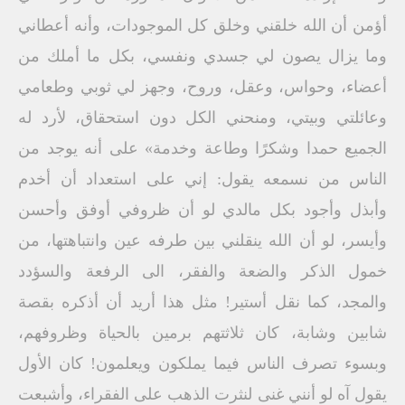
أؤمن أن الله خلقني وخلق كل الموجودات، وأنه أعطاني
وما يزال يصون لي جسدي ونفسي، بكل ما أملك من
أعضاء، وحواس، وعقل، وروح، وجهز لي ثوبي وطعامي
وعائلتي وبيتي، ومنحني الكل دون استحقاق، لأرد له
الجميع حمدا وشكرًا وطاعة وخدمة» على أنه يوجد من
الناس من نسمعه يقول: إني على استعداد أن أخدم
وأبذل وأجود بكل مالدي لو أن ظروفي أوفق وأحسن
وأيسر، لو أن الله ينقلني بين طرفه عين وانتباهتها، من
خمول الذكر والضعة والفقر، الى الرفعة والسؤدد
والمجد، كما نقل أستير! مثل هذا أريد أن أذكره بقصة
شابين وشابة، كان ثلاثتهم برمين بالحياة وظروفهم،
وبسوء تصرف الناس فيما يملكون ويعلمون! كان الأول
يقول آه لو أنني غنى لنثرت الذهب على الفقراء، وأشبعت