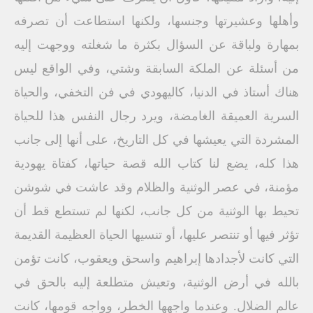
وأهلها وعشيرتها وجنسها، ولكنها استطاعت أن تصرفه
بمهارة ولباقة عن السؤال بكثرة ما شغلته ووجهت إليه
من أسئلة عن الملكة السابقة وشتي، وفي الواقع ليس
هناك أستاذ في الدنيا، كاليهودي في فن التخفي، والحياة
السرية العميقة الغامضة، ويرد رجال النفس هذا للحياة
المشردة التي يعيشها في كل التاريخ، على أنها إلى جانب
هذا كله، يضع لنا كتاب الله قصة حياتها، كفتاة يهودية
مؤمنة، في عصر الوثنية والظلام وقد عاشت في شوشن
تحيط بها الوثنية من كل جانب، لكنها لم تستطع قط أن
تؤثر فيها أو تنتصر عليها، أو تنسيها الحياة العظيمة القديمة
التي كانت لأجدادها إبراهيم واسحق ويعقوب، كانت تؤمن
بالله في أرض الوثنية، وتعيش متطلعة إليه بالحق في
عالم الضلال. وعندما واجهها الخطر، وواجه قومها، كانت