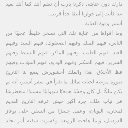
دارك دون عنايته، ذكرنا يارب أن نعلم أنك كما أنك بعيد
عنا فأنت إلى جوارنا أيضًا جداً قريب.
أستير وقوة العناية
وما أقواها من عناية تلك التي تسخر خليطًا عجيبًا من
الناس، فيهم الملك وفيهم الصعلوك، فيهم السيد وفيهم
العبد، فيهم الطيب، وفيهم الماكر، فيهم البسيط وفيهم
الشرير، فيهم المتكبر وفيهم الوديع، فيهم المؤدب وفيهم
فظ الأخلاق، هذا والملك أحشويرش يضع لنا التاريخ
صورة مرعبة لحياته تماثل ما نقرأ في سفر أستير، أنه لم
يكن ملكًا بل كان وحشًا همجيًا شهوانيًا مستبدًا متغطرسًا
في ثياب ملك، جرد أكبر جيش عرفه التاريخ القديم
لمحاربة اليونان، وعمل جسرًا من السفن على بوغاز
الدردنيل، ولما هاجت الزوبعة وكسرت سفنه أمر بجلد