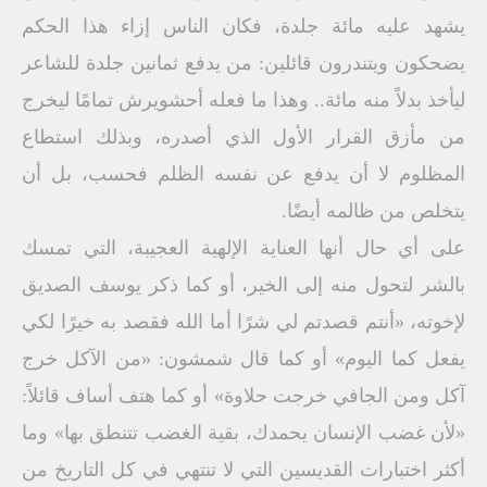
يشهد عليه مائة جلدة، فكان الناس إزاء هذا الحكم
يضحكون ويتندرون قائلين: من يدفع ثمانين جلدة للشاعر
ليأخذ بدلاً منه مائة.. وهذا ما فعله أحشويرش تمامًا ليخرج
من مأزق القرار الأول الذي أصدره، وبذلك استطاع
المظلوم لا أن يدفع عن نفسه الظلم فحسب، بل أن
يتخلص من ظالمه أيضًا.
على أي حال أنها العناية الإلهية العجيبة، التي تمسك
بالشر لتحول منه إلى الخير، أو كما ذكر يوسف الصديق
لإخوته، «أنتم قصدتم لي شرًا أما الله فقصد به خيرًا لكي
يفعل كما اليوم» أو كما قال شمشون: «من الآكل خرج
آكل ومن الجافي خرجت حلاوة» أو كما هتف أساف قائلاً:
«لأن غضب الإنسان يحمدك، بقية الغضب تتنطق بها» وما
أكثر اختبارات القديسين التي لا تنتهي في كل التاريخ من