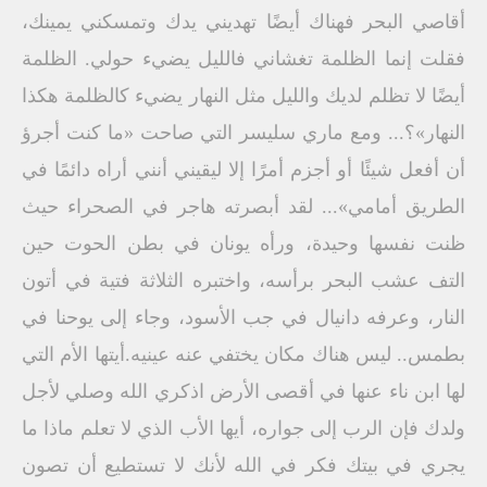
أقاصي البحر فهناك أيضًا تهديني يدك وتمسكني يمينك،
فقلت إنما الظلمة تغشاني فالليل يضيء حولي. الظلمة
أيضًا لا تظلم لديك والليل مثل النهار يضيء كالظلمة هكذا
النهار»؟... ومع ماري سليسر التي صاحت «ما كنت أجرؤ
أن أفعل شيئًا أو أجزم أمرًا إلا ليقيني أنني أراه دائمًا في
الطريق أمامي»... لقد أبصرته هاجر في الصحراء حيث
ظنت نفسها وحيدة، ورأه يونان في بطن الحوت حين
التف عشب البحر برأسه، واختبره الثلاثة فتية في أتون
النار، وعرفه دانيال في جب الأسود، وجاء إلى يوحنا في
بطمس.. ليس هناك مكان يختفي عنه عينيه.أيتها الأم التي
لها ابن ناء عنها في أقصى الأرض اذكري الله وصلي لأجل
ولدك فإن الرب إلى جواره، أيها الأب الذي لا تعلم ماذا ما
يجري في بيتك فكر في الله لأنك لا تستطيع أن تصون