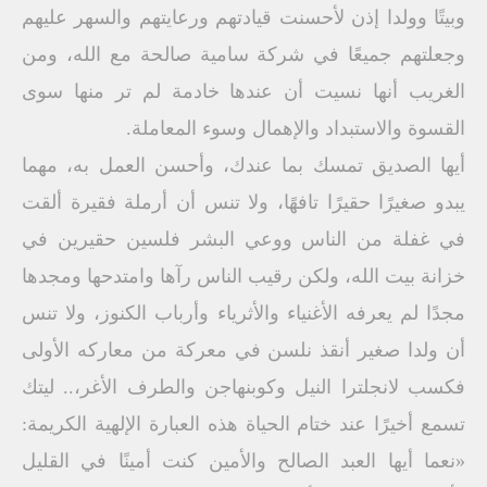
وبيتًا وولدا إذن لأحسنت قيادتهم ورعايتهم والسهر عليهم
وجعلتهم جميعًا في شركة سامية صالحة مع الله، ومن
الغريب أنها نسيت أن عندها خادمة لم تر منها سوى
القسوة والاستبداد والإهمال وسوء المعاملة.
أيها الصديق تمسك بما عندك، وأحسن العمل به، مهما
يبدو صغيرًا حقيرًا تافهًا، ولا تنس أن أرملة فقيرة ألقت
في غفلة من الناس ووعي البشر فلسين حقيرين في
خزانة بيت الله، ولكن رقيب الناس رآها وامتدحها ومجدها
مجدًا لم يعرفه الأغنياء والأثرياء وأرباب الكنوز، ولا تنس
أن ولدا صغير أنقذ نلسن في معركة من معاركه الأولى
فكسب لانجلترا النيل وكوبنهاجن والطرف الأغر،.. ليتك
تسمع أخيرًا عند ختام الحياة هذه العبارة الإلهية الكريمة:
«نعما أيها العبد الصالح والأمين كنت أمينًا في القليل