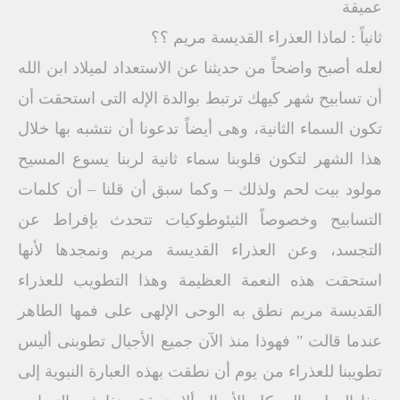
عميقة
ثانياً : لماذا العذراء القديسة مريم ؟؟
لعله أصبح واضحاً من حديثنا عن الاستعداد لميلاد ابن الله
أن تسابيح شهر كيهك ترتبط بوالدة الإله التى استحقت أن
تكون السماء الثانية، وهى أيضاً تدعونا أن نتشبه بها خلال
هذا الشهر لتكون قلوبنا سماء ثانية لربنا يسوع المسيح
مولود بيت لحم ولذلك – وكما سبق أن قلنا – أن كلمات
التسابيح وخصوصاً الثيئوطوكيات تتحدث بإفراط عن
التجسد، وعن العذراء القديسة مريم ونمجدها لأنها
استحقت هذه النعمة العظيمة وهذا التطويب للعذراء
القديسة مريم نطق به الوحى الإلهى على فمها الطاهر
عندما قالت " فهوذا منذ الآن جميع الأجيال تطوبنى أليس
تطويبنا للعذراء من يوم أن نطقت بهذه العبارة النبوية إلى