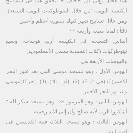
هذا الجيل وإلى كل الأجيال ألا يتحقق هذا فى التسابيح
الكنسية اليومية (من خلال الثيئوطوكيات اليومية السبعة)،
ومن خلال تسابيح شهر كيهك بصورة أعظم وأعمق
ثالثاً : لماذا سبعة وأربعة ؟؟
أساس التسبحة فى الكنيسة أربع هوسات، وسبع
ثيئوطوكيات (كتاب التسبحة يسمى الأبصلمودية)
والهوسات الأربعة هى
الهوس الأول : وهو تسبحة موسى النبى بعد عبور البحر
الأحمر(3) (فى 2: 7). (2)- (لو1: 48). (3)- (خر15)موسى
وعبــور البحر الأحمر
الهوس الثانى : وهو المزمور 135 وهو تسبحة شكر لله "
أشكروا الرب لأنه صالح وأن إلى الأبد رحمته "
الهوس الثالث : وهو تسبحة الثلاث فتية القديسين فى
آتون النار|