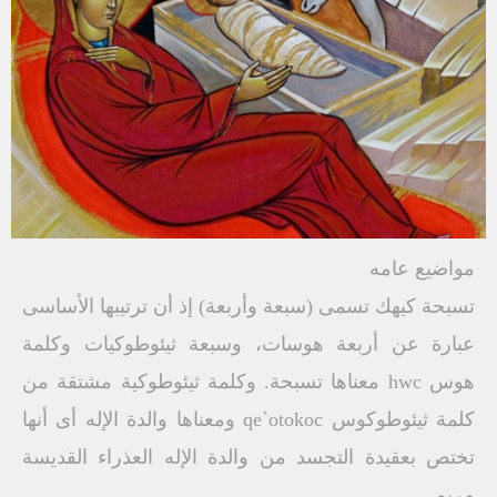
مواضيع عامه
تسبحة كيهك تسمى (سبعة وأربعة) إذ أن ترتيبها الأساسى
عبارة عن أربعة هوسات، وسبعة ثيئوطوكيات وكلمة
هوس hwc معناها تسبحة. وكلمة ثيئوطوكية مشتقة من
كلمة ثيئوطوكوس qe`otokoc ومعناها والدة الإله أى أنها
تختص بعقيدة التجسد من والدة الإله العذراء القديسة
مريم