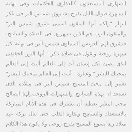
السهارى المستعدون كالعذارى الحكيمات وفى نهاية
السـهرة طوال الليل نفرح بشـروق شمـس البر فى باكر
النهار "ولكم أيها المتقون اسمى تشرق شمس البر"
والمتقون الرب هم الذين يسهرون فى الصلاة والتسابيح،
فيشرق لهم العريس السماوى شمس البر فى نهاية كل
سهرة روحية ونقول فى صلاة باكر " أيها النور الحقيقى
الذى يضئ لكل إنسان آت إلى العالم أتيت إلى العالم
بمحبتك للبشر " وعبارة " أتيت إلى العالم بمحبتك للبشر"
تشير إلى مجئ المسيح شمس البر فى ميلاده الذى
نستعد له بهذه التسابيح والسهرات الروحية.إلهنا الصالح
محب البشر يعطينا أن نشترك فى هذه الأيام المباركة
بالاستعداد والتسابيح ونقاوة القلب حتى ننال بركة عيد
ميلاد ربنا يسوع المسيح بفرح روحى ولا يكون هذا الكلام