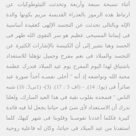
أثناء تسبحة سبعة وأربعة وتحدثت الثيئوطوكيات عن
ارتباط هذه الرموز بالعذراء القديسة مريم بكونها والدة
الإله وبالتالى تحدثت عن التجسد الإلهى كعقيدة أساسية
فى إيماننا المسيحى عظيم هو سر التقوى الله ظهر فى
الجسد وهنا نشير إلى أن الكنيسة بالإشارات الكثيرة عن
التجسد والميلاد فى نغم مفرح وجميل تؤهلنا للاستعداد
باشتياق لهذا اليوم المفرح يوم عيد الميلاد فندرك عظمة
محبة الله وتواضعه إذ أنه " أخلى نفسـه آخذاً صورة عبد
صائراً فى (يو1: 14). - (اف 3 : 17). (3)- (1تى3: 16) شبه
الناس " فنمجده بقلوب نقية فى هذا العيد المبارك، ولعلنا
ندرك أن الاسـتعداد لأى شئ فى حياتنا يجعل لنا فيه فائدة
كبيرة فكلما أعددنا نفوسـنا وقلوبنا فى شهر كيهك كلما
استفدنا من عيد الميلاد فى حياتنا، وكان له فاعلية روحية