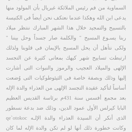
السماوية من فم رئيس الملائكة غبريال بأن المولود منها
يدعى ابن الله وهكذا عندما نعتكف نحن أيضاً فى الكنيسة
بالتسبيح والتمجيد خلال هذا الشهر المبارك ننتظر ميلاد
ربنا يسـوع المسيح " والكلمة صار جسداً وحل بيننا "
ولكى نتأهل أن يحل المسيح بالإيمان فى قلوبنا ولذلك
ارتبطت تسابيح شهر كيهك بمعانى كثيرة عن التجسد
الإلهى والميلاد العجيب والرموز والنبوات التى أشارت
إليها وذلك وبصفة خاصة فى الثيئوطوكيات التى وُضعت
أساساً لتأكيد عقيدة التجسد الإلهى من العذراء والدة الإله
بعد مجمع أفسس سنة 431م برئاسة القديس العظيم
البابا كيرلس الأول عمود الدين، وذلك ضد بدعة نسطور
الذى أنكر أن السيدة العذراء والدة الإلـه qe`otokoc
وكانت خطورة ذلك أنها لو لم تكن والدة الإله لما كان