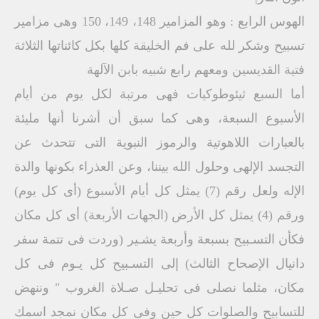
الهوس الرابع : وهو المزامير 148، 149، 150 وهى مزامير
تسبيح وشكر لله على فم الخليقة كلها بكل كائناتها الثلاثة
فتية القديسين ومعهم رابع شبيه بابن الآلهة
أما السبع ثيئوطوكيات فهى مرتبة لكل يوم من أيام
الأسبوع السبعة، وهى كما سبق أن أشرنا أنها مليئة
بالعبارات اللاهوتية والرموز النبوية التى تتحدث عن
التجسد الإلهى وحلول الله بيننا، وعن العذراء بكونها والدة
الإله ولعل رقم (7) يمثل كل أيام الأسبوع (أى كل يوم)
ورقم (4) يمثل كل الأرض (الجهات الأربعة) أى كل مكان
فكأن التسـبيح بسبعة وأربعة يشـير (وردت فى تتمة سفر
دانيال الإصحاح الثالث) إلى التسـبيح كل يـوم فى كل
مكان، مثلما نصلى فى تحليـل صـلاة الغروب " وننهض
للتسابيح والصلوات كل حين وفى كل مكان نمجد اسمك