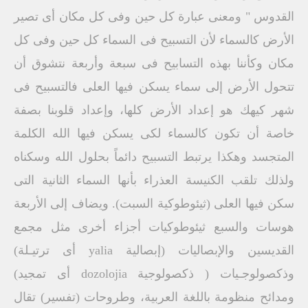
القدوس " ومعنى عبارة كل حين وفى كل مكان أى تصير
الأرض كالسماء لأن التسبيح فى السماء كل حين وفى كل
مكان وكأننا بهذه التسابيح فى سبعة وأربعة نتشوق أن
تتحول الأرض إلى سماء يسكن فيها العلى فالتسبيح فى
شهر كيهك هو إعداد الأرض كلها، وإعداد قلوبنا بصفة
خاصة أن تكون كالسماء لكى يسكن فيها الله الكلمة
المتجسد وهكذا يرتبط التسبيح دائماً بحلول الله وسكناه
ولذلك تلقب الكنيسة العذراء بأنها السماء الثانية التى
سكن فيها العلى (ثيئوطوكية السبت). ويضاف إلى الأربعة
هوسات والسبع ثيئوطوكيات أجزاء أخرى مثل مجمع
القديسين والإبصاليات (إبصالية yalia أى ترتيـلة)
وذكصولوجـيات ( ذكصولوجية dozolojia أى تمجيد)
ومدائح منظومة باللغة العربية، وطروحات (تفسير) تقال