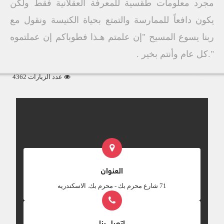
مجرد معلومات طقسية للمعرفة العقلانية فقط ولكن
يكون دافعاً للممارسة والتمتع بحياة الكنيسة ونقول مع
ربنا يسوع المسيح "إن علمتم هـذا فطوباكم إن عملتموه
".كل عام وأنتم بخير .
عدد الزيارات 4362
العنوان
‎71 شارع محرم بك - محرم بك. الاسكندريه
اتصل بنا