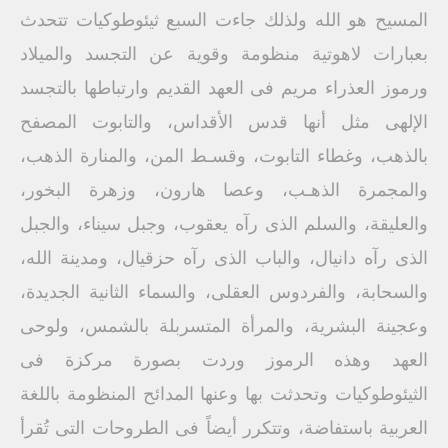
المسيح هو الله ولذلك جاءت السبع ثيئوطوكيات تتحدث
بعبارات لاهوتية منظومة وقوية عن التجسد والميلاد
ورموز العذراء مريم فى العهد القديم وارتباطها بالتجسد
الإلهى مثل أنها قدس الأقداس، والتابوت المصفح
بالذهب، وغطاء التابوت، وقسـط المن، والمنارة الذهب،
والمجمرة الذهـب، وعصا هارون، وزهرة البخور،
والعليقة، والسلم الذى رآه يعقوب، وجبل سيناء، والجبل
الذى رآه دانيال، والباب الذى رآه حزقيال، ومدينة الله،
والسحابة، والفردوس العقلى، والسماء الثانية الجديدة،
وعجينة البشرية، والمرأة المتسربلة بالشمس، ولوحى
العهد وهذه الرموز وردت بصورة مركزة فى
الثيئوطوكيات وتحدثت بها وعنها المدائح المنظومة باللغة
العربية باستفاضة، وتتكرر أيضاً فى الطروحات التى تُقرأ