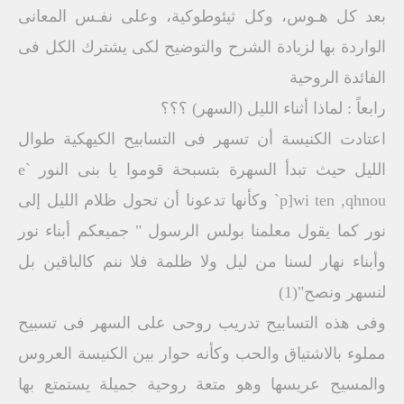
بعد كل هـوس، وكل ثيئوطوكية، وعلى نفـس المعانى
الواردة بها لزيادة الشرح والتوضيح لكى يشترك الكل فى
الفائدة الروحية
رابعاً : لماذا أثناء الليل (السهر) ؟؟؟
اعتادت الكنيسة أن تسهر فى التسابيح الكيهكية طوال
الليل حيث تبدأ السهرة بتسبحة قوموا يا بنى النور `e
`p]wi ten ,qhnou وكأنها تدعونا أن تحول ظلام الليل إلى
نور كما يقول معلمنا بولس الرسول " جميعكم أبناء نور
وأبناء نهار لسنا من ليل ولا ظلمة فلا ننم كالباقين بل
لنسهر ونصح"(1)
وفى هذه التسابيح تدريب روحى على السهر فى تسبيح
مملوء بالاشتياق والحب وكأنه حوار بين الكنيسة العروس
والمسيح عريسها وهو متعة روحية جميلة يستمتع بها