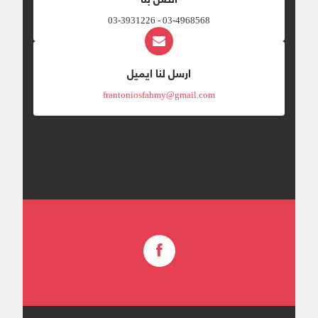
03-4968568 - 03-3931226
ارسل لنا ايميل
frantoniosfahmy@gmail.com