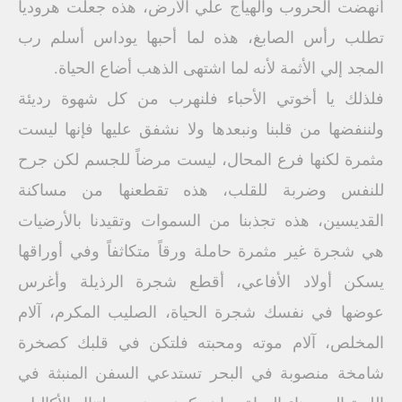
أنهضت الحروب والهياج علي الأرض، هذه جعلت هروديا
تطلب رأس الصابغ، هذه لما أحبها يوداس أسلم رب
المجد إلي الأثمة لأنه لما اشتهى الذهب أضاع الحياة.
فلذلك يا أخوتي الأحباء فلنهرب من كل شهوة رديئة
ولننفضها من قلبنا ونبعدها ولا نشفق عليها فإنها ليست
مثمرة لكنها فرع المحال، ليست مرضاً للجسم لكن جرح
للنفس وضربة للقلب، هذه تقطعنها من مساكنة
القديسين، هذه تجذبنا من السموات وتقيدنا بالأرضيات
هي شجرة غير مثمرة حاملة ورقاً متكاثفاً وفي أوراقها
يسكن أولاد الأفاعي، أقطع شجرة الرذيلة وأغرس
عوضها في نفسك شجرة الحياة، الصليب المكرم، آلام
المخلص، آلام موته ومحبته فلتكن في قلبك كصخرة
شامخة منصوبة في البحر تستدعي السفن المنبثة في