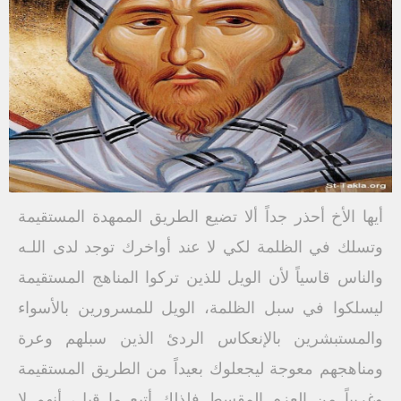
أيها الأخ أحذر جداً ألا تضيع الطريق الممهدة المستقيمة
وتسلك في الظلمة لكي لا عند أواخرك توجد لدى اللـه
والناس قاسياً لأن الويل للذين تركوا المناهج المستقيمة
ليسلكوا في سبل الظلمة، الويل للمسرورين بالأسواء
والمستبشرين بالإنعكاس الردئ الذين سبلهم وعرة
ومناهجهم معوجة ليجعلوك بعيداً من الطريق المستقيمة
وغريباً من العزم المقسط فلذلك أتبع ما قيل، أنهم لا