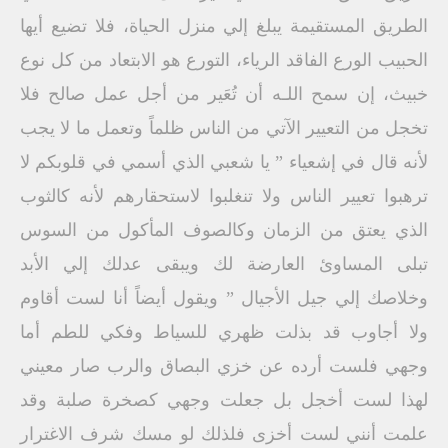
الطريق المستقيمة يبلغ إلي منزل الحياة، فلا تضيع أيها
الحبيب الورع الفاقد الرياء، التورع هو الابتعاد من كل نوع
خبيث، إن سمح اللـه أن تُعَير من أجل عمل صالح فلا
تخجل من التعيير الآتي من الناس ظلماً وتعمل ما لا يجب
لأنه قال في إشعياء ” يا شعبي الذي أسمي في قلوبكم لا
ترهبوا تعيير الناس ولا تنغلبوا لاستحقارهم لأنه كالثوب
الذي يعتق من الزمان وكالصوف المأكول من السوس
تبلى المساوئ العارضة لك ويبقى عدلك إلي الأبد
وخلاصك إلي جيل الأجيال ” ويقول أيضاً أنا لست أقاوم
ولا أجاوب قد بذلت ظهري للسياط وفكي للطم أما
وجهي فلست أرده عن خزي البصاق والرب صار معيني
لهذا لست أخجل بل جعلت وجهي كصخرة صلبة وقد
علمت أنني لست أخزى فلذلك لو مسك شرف الاغترار