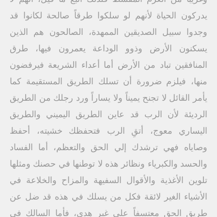
يدركون الحياة لأنهم لو سلكوا طرقاً صالحة لكانوا قد
وجدوا سبيل الصديقين الممهدة، الصالحون هم الذين
يسكنون الأرض وذوو الوداعة يعمرون فيها، طرق
المنافقين تباد من الأرض أما أعداء الشريعة فيرفضون
منها، فيلزم ضرورة أن تسلك الطريق المستقيمة كما
يأمر القائل لا تجنح يميناً ولا يساراً ورد رجلك من الطريق
الرديئة لأن الرب قد عاين الطريق اليميني والطريق
اليساري معوج، أتقِ الرب فتحفظك خشيته، أحفظ
وصاياه فهي ترشدك إلي الحق والتعظم، أما الفساد
والحسد والكبرياء ونظائر هذه لا توطنها في حصنك ومثلها
تلوين الأغذية والأقوال السفيهة والمزاح والخلاعة في
الأشياء الغير لائقة فكل من يسلك في هذه قد ضل عن
طريق الحق معتسفاً علي غير هدى، فأما السالك في