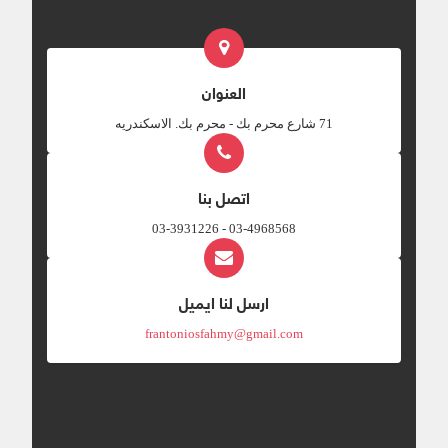
العنوان
‎71 شارع محرم بك - محرم بك. الاسكندريه
اتصل بنا
03-4968568 - 03-3931226
ارسل لنا ايميل
frantoniosfahmy@gmail.com