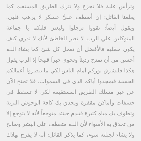
وترأس علية فلا تجزع ولا تترك الطريق المستقيم كما
يعلمنا القائل: إن أصطف عليَّ عسكر لا يرهب قلبي.
ويقول أيضاً: تقووا ترجلوا وليعتز قلبكم يا جماعة
المتوكلين علي الرب. لا تعير الخاطئ لأنك لا تدري كيف
يكون منقلبه فالأفضل أن تعمل كل شئ كما يشاء اللـه
أحسن من أن تمدح رديئاً وتحوى خبراً قبيحاً إذ الرب يقول
هكذا فليشرق نوركم أمام الناس لكي ما يبصروا أعمالكم
الحسنة فيمجدوا أباكم الذي في السموات. فلا تجنح الآن
عن غير مسلك الطريق المستقيمة لكي لا تسقط في
خسفات وأماكن مقفرة ويحدق بك كافة الوحوش البرية
وتطوف بك مياه كثيرة فتندم حينئذ متوجعاً لأنه لا يتوجع إلا
من تحدق به الأسواء لأن اللـه متعطف علي البشر وصالح
ولا يشاء لجبلته سوء، كما يذكر القائل: أنه لا يفرح بهلاك