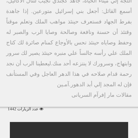
اللجة إلي ميناء الحياة، جاهد كجندي نجيب لتنال الأكاليل،
أسمع القائل: أجعل بني إسرائيل متورعين. إذا جاهدة
بفرط الجهاد فستعرف حينئذ مواهب الملك وتعلم موقناً
وقتئذ أن حسنة ونافعة وصالحة وصايا الرب والصبر له
وحفظ وصاياه حينئذ تحس بالأوجاع كمنام صائرة لك كتاج
الملك علي رأسه جالساً علي منبره حينئذ يصير لك سرور
وابتهاج، وسرورك لا ينتزعه أحد منك.ليعطينا الرب أن نجد
رحمة قدام صلاحه في هذا الدهر العاجل وفي المستأنف
فإن له المجد إلي أبد الدهور.آمـين
مقالات مار إفرآم السريانى
عدد الزيارات 1442