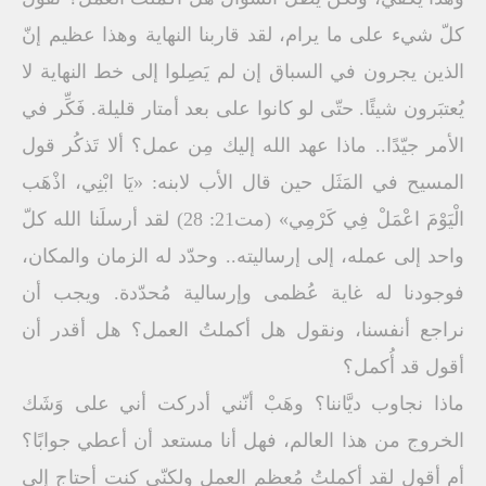
كلّ شيء على ما يرام، لقد قاربنا النهاية وهذا عظيم إنّ
الذين يجرون في السباق إن لم يَصِلوا إلى خط النهاية لا
يُعتبَرون شيئًا. حتّى لو كانوا على بعد أمتار قليلة. فَكِّر في
الأمر جيّدًا.. ماذا عهد الله إليك مِن عمل؟ ألا تَذكُر قول
المسيح في المَثَل حين قال الأب لابنه: «يَا ابْنِي، اذْهَب
الْيَوْمَ اعْمَلْ فِي كَرْمِي» (مت21: 28) لقد أرسلَنا الله كلّ
واحد إلى عمله، إلى إرساليته.. وحدّد له الزمان والمكان،
فوجودنا له غاية عُظمى وإرسالية مُحدّدة. ويجب أن
نراجع أنفسنا، ونقول هل أكملتُ العمل؟ هل أقدر أن
أقول قد أُكمل؟
ماذا نجاوب ديَّاننا؟ وهَبْ أنّني أدركت أني على وَشَك
الخروج من هذا العالم، فهل أنا مستعد أن أعطي جوابًا؟
أم أقول لقد أكملتُ مُعظم العمل ولكنّي كنت أحتاج إلى