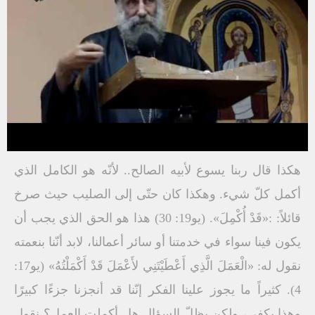
هكذا قال ربنا يسوع لأبيه الصالح.. لأنّه هو الكامل الذي
أكمل كلّ شيء. وهكذا كان حتّى إلى الصليب حيث صرخ
قائلاً: :«قَدْ أُكْمِلَ». (يو19: 30) هذا هو الحق الذي يجب أن
يكون فينا سواء في خدمتنا أو سائر أعمالنا، لابد أنّنا بنعمته
نقول له: «الْعَمَلَ الَّذِي أَعْطَيْتَنِي لأَعْمَلَ قَدْ أَكْمَلْتُهُ» (يو17:
4). كثيراً ما يجوز علينا الفكر إنّنا قد أنجزنا جزءًا كبيرًا
وهذا يكفي، ولكن يظلّ السؤال هل أكملت العمل؟ نقول