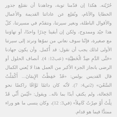
حُرّيّته. هكذا إن قدّمنا توبة، وجاهدنا أن نقتلِع جذور
الخطايا والآثام، ونُقلِع عن عاداتنا القديمة والأعمال
والأقوال الباطلة، ونغير سيرتنا، ونتقدّم في مسيرتنا، كلّ
هذا جيّد وممدوح، ولكن إن أبقينا جِذرًا واحدًا، أو تهاوَننا
مع صغيرة، فإنّنا سوف نعاني من نموّها ونرتد إلى سيرتنا
الأولى لذلك يجب أن نقول: قد أُكمل. وأن يكون جهادنا
«حَتَّى الدَّمِ ضِدَّ الْخَطِيَّةِ» (عب12: 4). أنصاف الحلول أو
الرضى بانجاز الجزء الأكبر من العمل هذا لا يُعني الكمال
قال القديس بولس: «قَدْ حَفِظْتُ الإِيمَانَ... أَكْمَلْتُ
السَّعْيَ» (2تي4: 7). لأنّه كان دائمًا تَوَّاقًا راكضًا نحو
الجَعالة، ولم يكتفِ أبدًا بما ناله.. ويقول: «لَيْسَ أَنِّي قَدْ
نِلْتُ أَوْ صِرْتُ كَامِلاً» (في3: 12)، وكان ينسى ما هو وراء
ممتدًّا فيما هو قدام.