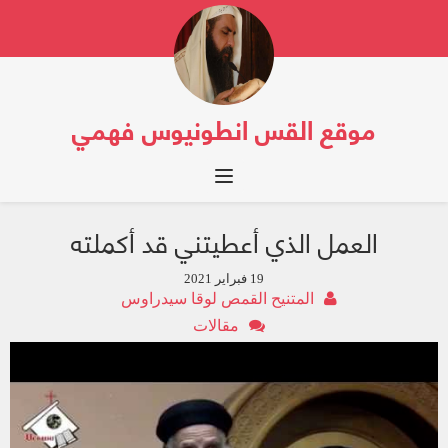
موقع القس انطونيوس فهمي
Toggle navigation
العمل الذي أعطيتني قد أكملته
19 فبراير 2021
المتنيح القمص لوقا سيدراوس
مقالات