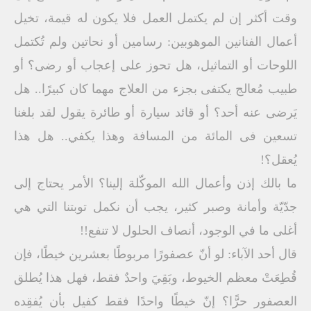
وقت أكثر إن لم يكتمل العمل فلا يكون له قيمة، تخيل
أعمال الفنانين الموهوبين: رسامين أو نحاتين ولم تُكتمل
اللوحات أو التماثيل، هل تحوز على إعجاب أو رضى؟ أو
طبيب مُعالج يكتفى بجزء من العلاج مهما كان كبيرًا.. هل
يَرضى عنه أحد؟ أو قائد سيارة أو طائرة يقول لقد بلغنا
تسعين فى المائة من المسافة وهذا يكفي.. هل هذا
يُعقل؟!
ما بالك إذن وأعمال الله الموكّلة إلينا؟ الأمر يحتاج إلى
جدّيّة وأمانة وصبر كثير، يجب أن نكمل توبتنا التي هي
أغلى ما في الوجود، أنصاف الحلول لا تنفع!!
قال أحد الآباء: لو أنّ عصفورًا مربوطًا بعشرين خيطًا، فإن
قُطِعَتْ معظم الخيوط، وبَقِيَ واحدٌ فقط، فهل هذا يُطلق
العصفور حرًّا؟ إنّ خيطًا واحدًا فقط كفيل بأن يُفقِده