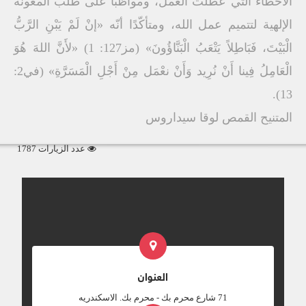
الأخطاء التي عطّلت العمل، ومواظبًا على طلب المعونة
الإلهية لتتميم عمل الله، ومتأكّدًا أنّه «إنْ لَمْ يَبْنِ الرَّبُّ
الْبَيْتَ، فَبَاطِلاً يَتْعَبُ الْبَنَّاؤُونَ» (مز127: 1) «لأَنَّ اللهَ هُوَ
الْعَامِلُ فِينا أَنْ نُرِيد وَأَنْ نعْمَل مِنْ أَجْلِ الْمَسَرَّةِ» (في2:
13).
المتنيح القمص لوقا سيداروس
عدد الزيارات 1787
العنوان
‎71 شارع محرم بك - محرم بك. الاسكندريه