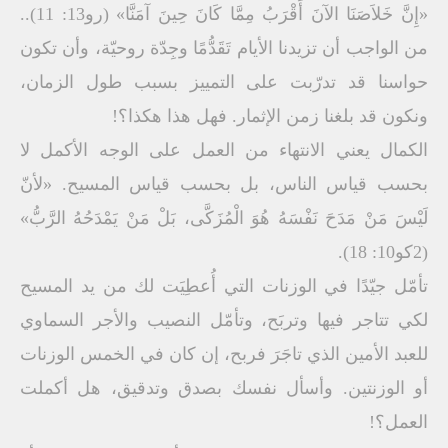
«إِنَّ خَلاَصَنَا الآنَ أَقْرَبُ مِمَّا كَانَ حِينَ آمَنَّا» (رو13: 11)..
من الواجب أن تزيدنا الأيام تَقَدُّمًا وجِدّة روحيّة، وأن تكون
حواسنا قد تدرّبت على التمييز بسبب طول الزمان،
ونكون قد بلغنا زمن الإثمار. فهل هذا هكذا؟!
الكمال يعني الانتهاء من العمل على الوجه الأكمل لا
بحسب قياس الناس، بل بحسب قياس المسيح. «لأنّ
لَيْسَ مَنْ مَدَحَ نَفْسَهُ هُوَ الْمُزَكَّى، بَلْ مَنْ يَمْدَحُهُ الرَّبُّ»
(2كو10: 18).
تأمّل جيّدًا في الوزنات التي أُعطِيَت لك من يد المسيح
لكي تتاجر فيها وتربَح، وتأمّل النصيب والأجر السماوي
للعبد الأمين الذي تاجَرَ فربح، إن كان في الخمس الوزنات
أو الوزنتين. وأسأل نفسك بصدق وتدقيق، هل أكملت
العمل؟!