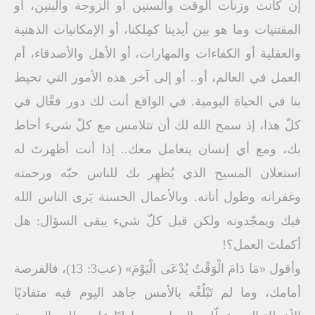
إن كانت وزنات الوقت والسنين أو الزوجة والبنين، أو
المقتنيات وما هو بين أيدينا كمِلكنا، أو الإمكانيات الذهنية
والعقلية أو الكفاءات والمهارات، أو الأهل والأصدقاء، أم
العمل في العالم، أو.. أو إلى آخر هذه الأمور التي تحيط
بنا في الحياة اليومية. في الواقع أنت لك دور فعَّال في
كلّ هذا، إذ سمح الله لك أن تتلامس مع كلّ شيء أحاط
بك، ومع أي إنسان يتعامل معك.. إذا أنت أظهرتَ له
استعلان المسيح الذي يُظهِر بك للناس حبّه ورحمته
وغفرانه وطول أناته. وبالأعمال الحسنة يَرى الناس الله
فيك ويمجّدونه ولكن قبل كلّ شيء يبقى السؤال: هل
أكملتَ العمل؟!
وأقول «مَا دَامَ الْوَقْتُ يُدْعَى الْيَوْمَ» (عب3: 13)، فالفرصة
أمامك، وما لم تَبْلُغْه بالأمس جاهد اليوم فيه متفاديًا