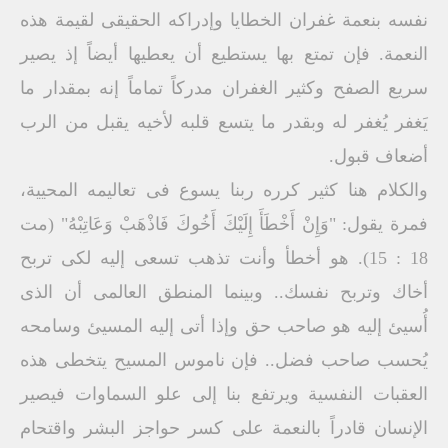
نفسه بنعمة غفران الخطايا وإدراكه الحقيقى لقيمة هذه
النعمة. فإن تمتع بها يستطيع أن يعطيها أيضاً إذ يصير
سريع الصفح وكثير الغفران مدركاً تماماً إنه بمقدار ما
يَغفر يُغفر له وبقدر ما يتسع قلبه لأخيه يقبل من الرب
أضعاف قبول.
والكلام هنا كثير كرره ربنا يسوع فى تعاليمه المحيية،
فمرة يقول: "وَإِنْ أَخْطَأَ إِلَيْكَ أَخُوكَ فَاذْهَبْ وَعَاتِبْهُ" (مت
18 : 15). هو أخطأ وأنت تذهب تسعى إليه لكى تربح
أخاك وتربح نفسك.. وبينما المنطق العالمى أن الذى
أُسيئ إليه هو صاحب حق وإذا أتى إليه المسيئ وسامحه
يُحسب صاحب فضل.. فإن ناموس المسيح يتخطى هذه
العقبات النفسية ويرتفع بنا إلى علو السماوات فيصير
الإنسان قادراً بالنعمة على كسر حواجز البشر واقتحام