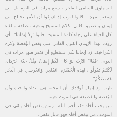
السماوى السامى الفاخر - سبع مرات فى اليوم بل إلى
سبعين مرة – قالوا للرب إذ ادركوا أن الأمر يحتاج إلى
إيمان وتصديق قلبى لكلام المسيح وتبعية مطلقة وإلقاء
كل الحياة على رجاء كلمة المسيح.. قالوا "زِدْ إِيمَانَنَا".. أى
زوِّدنا بهذا الإيمان القوى القادر على بغض البُغضة وكره
الكراهية.. زذ إيماننا لكى نستطيع أن نغفر سبع مرات فى
اليوم، "فَقَالَ الرَّبّ لَوْ كَانَ لَكُمْ إِيمَانٌ مِثْلُ حَبَّةِ خَرْدَل،
لَكُنْتُمْ تَقُولُونَ لِهذِهِ الْجُمَّيْزَةِ: انْقَلِعِي وَانْغَرِسِي فِي الْبَحْرِ
فَتُطِيعُكُمْ".
يارب زد إيمان أولادك بأن المحبة هى البقاء والحياة وأن
البُغضة والقطيعة هى الموت بعينه.
من يحب أخاه فقد أحب الله.. ومن يبغض أخاه يبقى فى
الموت.. من يبغض أخاه فهو قاتل نفس.