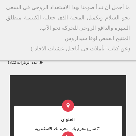
ما أجمل أن نبدأ صومنا بهذا الاستعداد الروحى فى السعى
نحو السلام وتكميل المحبة الذى جعلته الكنيسة منطلق
السيرة والدافع الروحى للحركة نحو الآب.
المتنيح القمص لوقا سيداروس
(عن كتاب "تأملات فى أناجيل عشيات الآحاد")
عدد الزيارات 1822
العنوان
‎71 شارع محرم بك - محرم بك. الاسكندريه