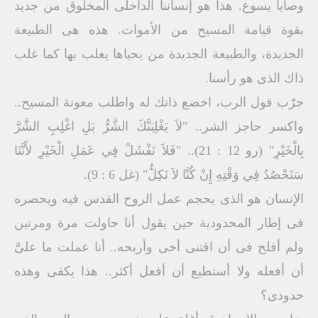
وصايا يسوع. هذا هو إنساننا الداخلى المخلوق من جديد
بقوة قيامة المسيح من الأموات. هذه هى الطبيعة
الجديدة، والطبيعة الجديدة من يحياها يغلب بها كما غلب
ذاك الذى هو رأسنا.
جرّب قول الرب، اخضع ذاتك له واطلب معونة المسيح..
واكسر حاجز الشر.. "لاَ يَغْلِبَنَّكَ الشَّرُّ بَلِ اغْلِبِ الشَّرَّ
بِالْخَيْرِ" (رو 12 : 21).. "فَلاَ نَفْشَلْ فِي عَمَلِ الْخَيْرِ لأَنَّنَا
سَنَحْصُدُ فِي وَقْتِهِ إِنْ كُنَّا لاَ نَكِلُّ" (غل 6 : 9).
الإنسان هو الذى يحجم عمل الروح القدس فيه ويحصره
فى إطار المحدودية حين يقول أنا حاولت مرة ومرتين
ولم أفلح فى أن اقتنى أخى وأربحه.. أنا عملت ما علىَّ
أن أفعله ولا أستطيع أن أفعل أكثر.. هذا يكفى وهذه
حدودى؟