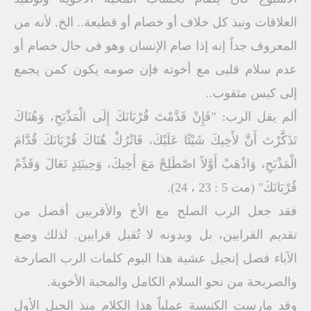
العلاقات ونبذ كل خلاف أو خصام أو قطيعة.. الخ. لأنه من
المعروف جداً إنه إذا صام الإنسان وهو فى حال خصام أو
عدم سلام قلبى مع أخوته فإن صومه يكون كمن يجمع
إلى كيس مثقوب..
ألم يقل الرب: "فَإِنْ قَدَّمْتَ قُرْبَانَكَ إِلَى الْمَذْبَحِ، وَهُنَاكَ
تَذَكَّرْتَ أَنَّ لأَخِيكَ شَيْئًا عَلَيْكَ، فَاتْرُكْ هُنَاكَ قُرْبَانَكَ قُدَّامَ
الْمَذْبَحِ، وَاذْهَبْ أَوَّلاً اصْطَلِحْ مَعَ أَخِيكَ، وَحِينَئِذٍ تَعَالَ وَقَدِّمْ
قُرْبَانَكَ" (مت 5 : 23 ، 24).
فقد جعل الرب الصلح مع الأخ والأقربين أفضل من
تقديم القرابين، بل وبدونه لا تُقبل قرابين. لذلك وضع
الآباء فصل إنجيل عشية هذا اليوم كلمات الرب الصارخة
والصريحة من نحو السلام الكامل والمحبة الأخوية.
وقد مارست الكنيسة عملياً هذا الكلام منذ الجيل الأول