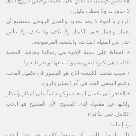
هنا يصير الإنسان قد أغلق على نفسه، وحبس الروح الذى
لا حدود له ولا يعطى بكيل..
الروح يا أخوة لا يحد بحدود والعمل الروحى يستطيع أن
يعمل ويعمل حتى الكمال ولا يكف ولا يكتف ولا ييأس
حتى من الفتيلة المدخنة والقصبة المرضوضة.
+ الحفاظ على محبة الإخوة هى رسالتنا وهدفنا.. المحبة
القلبية هى كنزنا ليس بسهولة نبيعها أو نفرط فيها.
+ سبب ضعف الكنيسة الآن هو القصور فى تكميل المحبة
وعدم السعى الجاد فى أثر الصلح بالروح.
+ العاجز فى تكميل المحبة يركن دائماً على أعذار وأعذار
ولكنها غير مقبولة لدى المسيح. لأن المسيح هو الحب
الكامل حتى للأعداء
زد إيماننا
قال الرسل للرب إذ سمعوا كلامه عن هذا الحب