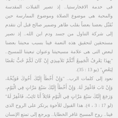
فى خدمة الافخارستيا.. إذ تصير القبلات المقدسة
والمحبة هى موضوع الصلاة وموضوع الممارسة حين
نُقَبِّل بعضنا بعضاً بقلب طاهر وضمير صالح قبل أن نتقدم
إلى شركة التناول من جسد ودم ابن الله.. إذ نصير
مستحقين لتحقيق هذه النعمة فينا بسبب محبتنا بعضنا
لبعض التى هى علامة مسيحيتنا وعنوان تبعيتنا للمسيح..
"بِهذَا يَعْرِفُ الْجَمِيعُ أَنَّكُمْ تَلاَمِيذِي إِنْ كَانَ لَكُمْ حُبٌّ بَعْضًا
لِبَعْضٍ" (يو 13 : 35).
نعود إلى كلمات الرب.. "وَإِنْ أَخْطَأَ إِلَيْكَ أَخُوكَ فَوَبِّخْهُ،
وَإِنْ تَابَ فَاغْفِرْ لَهُ. وَإِنْ أَخْطَأَ إِلَيْكَ سَبْعَ مَرَّاتٍ فِي الْيَوْمِ،
وَرَجَعَ إِلَيْكَ سَبْعَ مَرَّاتٍ فِي الْيَوْمِ قَائِلاً أَنَا تَائِبٌ، فَاغْفِرْ لَهُ"
(لو 17 : 3 ، 4). هذا القبول للأخوة يرتكز على الروح الذى
فينا.. روح المسيح غافر الخطايا.. ويرجع إلى تمتع الإنسان