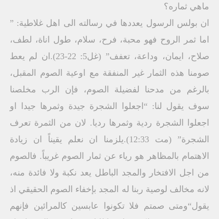
ماهي ثماره؟
ان بولس الرسول يعددها في رسالته الى اهل غلاطية: ”
اما ثمر الروح فهو محبة، فرح، سلام، طول اناة، لطف،
صلاح، ايمان، وداعة، تعفف” (غل5: 22-23).ان لم يعط
صومنا هذه الثمار غير المنفقة مع اوعية الصوم المقبل،
بالرغم من مدحنا لفضيلة الصوم، فإن الرب مخلصنا
سوف يقول لنا: “اجعلوا الشجرة جيدة وثمرها جيدا او
اجعلوا الشجرة ردية وثمرها رديا. لان من الثمرة تعرف
الشجرة” (مت 12:33).يلزمنا ان نعلم يقيناً ان زيادة
الاهتمام بالمظاهر هو رياء عن ثمار الصوم غريباً. فالصوم
من اجل الافتخار والمجد الباطل يعد نكبة ولا فائدة منه،
لانه مخالف لوصية ربنا له المجد بإخفاء الصوم الحقيقي اذ
يقول“ومتى صمتم فلا تكونوا عابسين كالمرائين فإنهم