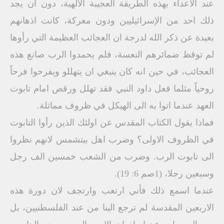
عند الاعداء بهذه الطريقة العجيبة الالهية، دون ان يجد
ذلك احد من الإسرائيليين ودون معركة، كانت اذهانهم
بعيدة عن ذكر الله لدرجة ان العجائب العظيمة التي رأوها
لم توقظ ضمائرهم النعسة، فلم يحمدوا الرب صانع هذه
العجائب، في حين انه كان ينبغي ان يتهللو ويفرحوا فرحاً
روحياً مثلما فعل داود النبي فقد تهلل ورقص امام تابوت
العهد عندما اتوا به الى الهيكل في ظروف مماثلة.
فماذا يقول الكتاب المقدس عن اولئك الذين رأوا التابوت
في الظروف الاولى؟ وضرب اهل بيتشمس لانهم نظروا
الى تابوت الرب. وضرب من الشعب خمسين الف رجل
وسبعين رجلا، (1صم 6: 19).
عندما اسمع ذلك فأني ارتعب وارتجف لان دورة هذه
الاربعين المقدسة لم ترجع الينا من عند الفلسطنيين، بل