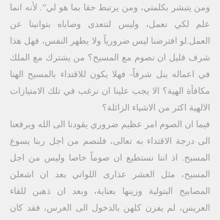
ومن يتبشر بكلمتي، ومن يرتبط حقا بما هو لي”. لأنه انما
علم لكي نعمل، وليس لنتعدى وصاياه بتوانينا عن
العمل.لو افترضنا ليس ضرورياً ولا يطهر النفس، فهل هذا
شرف قليل ان نصوم مع المسيح؟ من يشترك مع الملك
في اعماله ينل شرفاً- فهلا يكون للاقتداء بالمسيح الهنا
مكافأة الهية؟ الا يجب علينا ان نرغب في تلك الامتيازات
الالهية اكثر من الاشياء الزائلة؟
فيما ان الصوم امر عظيم ضروري يقودنا الى الله ويرفعنا
الى درجة الاقتداء به تعالى، فلنصم من اجل ربنا يسوع
المسيح. اذ اننا نستطيع ان صوماً خاصا وليس من اجل
المسيح، مثل العشر عذارى اللواتي بعد ان اشعلن
المصابيح البتولية وزينها بعناية، وبعد ان ذهبن للقاء
العريس، لم يفزن كلهن بالدخول الى العرس، فقد كان