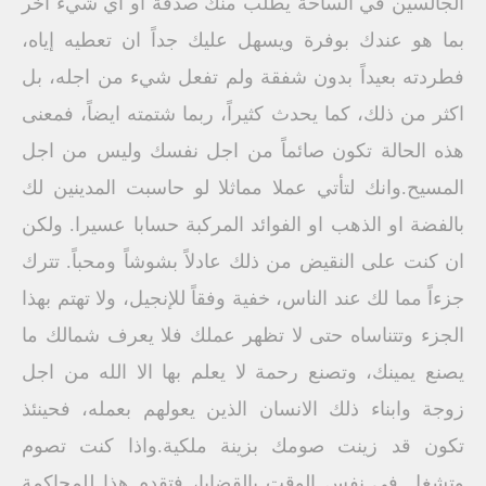
الجالسين في الساحة يطلب منك صدقة او أي شيء اخر
بما هو عندك بوفرة ويسهل عليك جداً ان تعطيه إياه،
فطردته بعيداً بدون شفقة ولم تفعل شيء من اجله، بل
اكثر من ذلك، كما يحدث كثيراً، ربما شتمته ايضاً، فمعنى
هذه الحالة تكون صائماً من اجل نفسك وليس من اجل
المسيح.وانك لتأتي عملا مماثلا لو حاسبت المدينين لك
بالفضة او الذهب او الفوائد المركبة حسابا عسيرا. ولكن
ان كنت على النقيض من ذلك عادلاً بشوشاً ومحباً. تترك
جزءاً مما لك عند الناس، خفية وفقاً للإنجيل، ولا تهتم بهذا
الجزء وتتناساه حتى لا تظهر عملك فلا يعرف شمالك ما
يصنع يمينك، وتصنع رحمة لا يعلم بها الا الله من اجل
زوجة وابناء ذلك الانسان الذين يعولهم بعمله، فحينئذ
تكون قد زينت صومك بزينة ملكية.واذا كنت تصوم
وتشغل في نفس الوقت بالقضايا، فتقدم هذا للمحاكمة