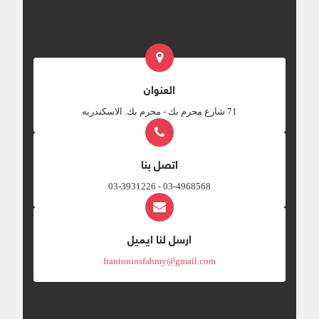
العنوان
‎71 شارع محرم بك - محرم بك. الاسكندريه
اتصل بنا
03-4968568 - 03-3931226
ارسل لنا ايميل
frantoniosfahmy@gmail.com