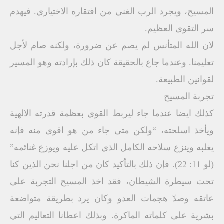
المسيح، ويجرد الرب الغني من افتقاره الاختياري. فيهدم
سر التقوى العظيم.
لان الله المتأنس لم يصم عن ضرورة، ولكنه صام لأجل
تعليمنا. وعندما جاع بالحقيقة كان ذلك بإرادته وهو المسير
لقوانين الطبيعة.
تجربة المسيح
كذلك ايضا عندما جاء ليربط القوي بعظمة قدرته الالهية
ويأخذ اسلحته، “ولكن متى جاء من هو اقوى منه فإنه
يغلبه وينزع سلاحه الكامل الذي اتكل عليه ويوزع غنائمه”
(لو 11: 22). فإن ذلك بالتأكيد كان من اجلنا نحن الذين كنا
تحت سيطرة الشيطان، فقد اخذ المسيح التجربة على
عاتقه وصدّ هجمات العدو وكان يرد بطريقة متواضعة
بشرية على كلماته الماكرة. وبذلك اعطانا التعاليم التي