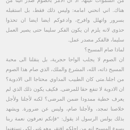
من السموات عينها، اذ ان الامر بالصوم صدر الينا من
هناك. اني انحني امامه: وليس ذلك فقط، بل استقبله
بسرور واتهلل وافرح، وادعوكم ايضا ايضا ان تحذوا
حذوى لانه يلزم ان يكون الفكر سليما حتى يصير العمل
سليما، فالفكر مصدر عمل.
لماذا صام المسيح؟
ان الصوم لا يجلب الواحا حجرية، بل ينقلنا الى محبة
المسيح ذاته، الله، المشرع والملك، الذي صام هذا الصوم
من اجلنا.متى كان الطبيب المداوي محتاجا الى الادوية؟
ان الادوية لا تنفع حقا للمرضى. فكيف يكون ذلك الذي لم
يعرف خطية ممدودا ضمن المرضى؟ لكنه لأجلنا ولأجل
خلاصنا تمجد، ولأجلنا صام، وليس عن ضرورة. ويشهد
بذلك بولس الرسول اذ يقول: “فإنكم تعرفون نعمة ربنا
يسوع المسيح انه من اجلكم افتقر وهو غني لكي تستغنوا