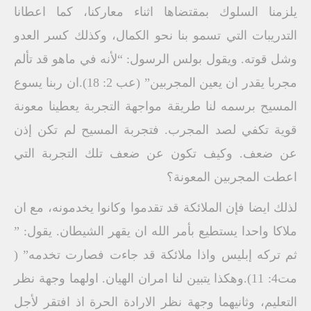
يلزمنا السلوك بمقتضاها اثناء معاركنا، كما اعطانا
التدريبات التي تسمو بنا نحو الكمال، وكذلك كسر العدو
وشل قوته. ويقول بولس الرسول: “لأنه في ماهو قد تألم
مجربا يقدر ان يعين المجربين” (عب 2: 18).ان ربنا يسوع
المسيح برسمه لنا طريقة مواجهة التجربة يعطينا معونة
قوية تكفي لصد المجرب. فتجربة المسيح لم تكن إذن
عن ضعف. وكيف تكون عن ضعف تلك التجربة التي
اعطت المجربين المعونة؟
لذلك ايضا فإن الملائكة قد تقدموا وكانوا يخدمونه، مع ان
ملاكا واحدا يستطيع بأمر الله ان يقهر الشيطان. يقول: ”
ثم تركه إبليس واذا ملائكة قد جاءت فصارت تخدمه” (
مت4: 11).وهكذا يتبين لنا امران الهيان. اولهما وجهة نظر
التعليم، وثانيهما وجهة نظر الارادة الحرة اذ افتقر لأجل