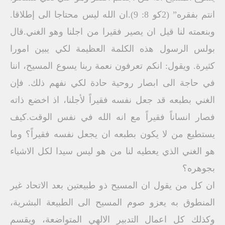
انتم بفقره” (2كو 8: 9).ان الله ليس محتاجا الى إطلاقا.
وبنعمته لنا قيل ان يصير فقيرا من اجلنا وهو الغني.قال
بولس الرسول هذه الكلمة العظيمة لكي يبين امورا
كثيرة. ويقول: انكم تعرفون نعمة ربنا يسوع المسيح، اننا
في حاجة الى ابصار روحية حادة لكي نفهم ذلك. فإن
الغني بطبعه قد جعل نفسه فقيراً لأجلنا، اذ اخضع ذاته
فصار انساناً فقيراً مع انه الله في نفس الوقت.كيف
يستطيع من لا يكون بطبعه ان يجعل نفسه فقيراً؟ وما
هو الغني الذي يعطيه لنا من هو ليس سيدا لكل الاشياء
بجوهره؟
ان كل من يقول ان المسيح ذو طبيعتين بعد الاتحاد غير
المنطوق به يعزو صوم المسيح الى الطبيعة البشرية،
وكذلك كل اعمال التدبير الالهي المتواضعة، ويقسم