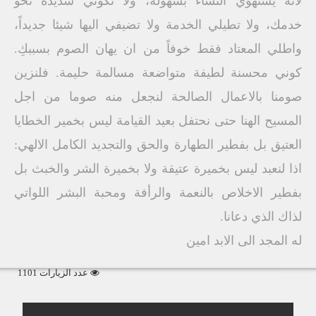
لانه يستهوي النساء بسهولة، ولا تكوني شديدة نحو
خدمك، ولا تطيلي الخدمة ولا تضيفي اليها شيئا جديداً،
واطلي المعتاد فقط خوفاً من ان يهان الصوم بسببكِ.
كوني محسنة لطيفة متواضعة مسالمة حليمة. فلنزين
صومنا بالاعمال الصالحة لنجعل منه صوما من اجل
المسيح الهنا حتى نحتفل بعيد القيامة ليس بخمير الخطايا
العتيق بل بفطير الطهارة والحق والتجديد الكامل الالهي:
اذا لنعبد ليس بخميرة عتيقة ولا بخميرة الشر والخبث بل
بفطير الاخلاص بالنعمة والرأفة ومحبة البشر اللواتي
لذاك الذي دعانا.
له المجد الى الابد امين
عدد الزيارات 1101