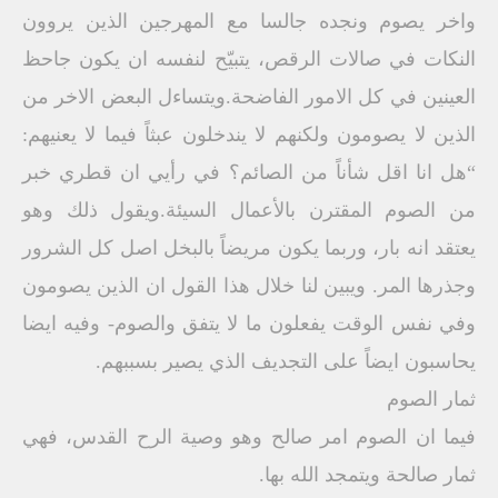
واخر يصوم ونجده جالسا مع المهرجين الذين يروون
النكات في صالات الرقص، يتبيّح لنفسه ان يكون جاحظ
العينين في كل الامور الفاضحة.ويتساءل البعض الاخر من
الذين لا يصومون ولكنهم لا يندخلون عبثاً فيما لا يعنيهم:
“هل انا اقل شأناً من الصائم؟ في رأيي ان قطري خبر
من الصوم المقترن بالأعمال السيئة.ويقول ذلك وهو
يعتقد انه بار، وربما يكون مريضاً بالبخل اصل كل الشرور
وجذرها المر. ويبين لنا خلال هذا القول ان الذين يصومون
وفي نفس الوقت يفعلون ما لا يتفق والصوم- وفيه ايضا
يحاسبون ايضاً على التجديف الذي يصير بسببهم.
ثمار الصوم
فيما ان الصوم امر صالح وهو وصية الرح القدس، فهي
ثمار صالحة ويتمجد الله بها.