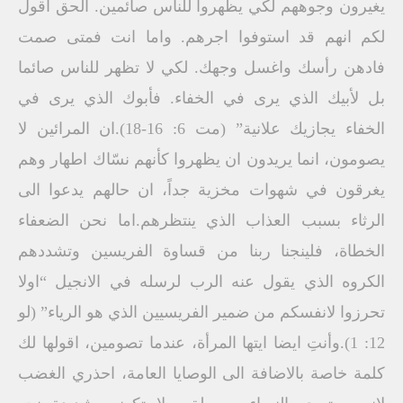
يغيرون وجوههم لكي يظهروا للناس صائمين. الحق اقول
لكم انهم قد استوفوا اجرهم. واما انت فمتى صمت
فادهن رأسك واغسل وجهك. لكي لا تظهر للناس صائما
بل لأبيك الذي يرى في الخفاء. فأبوك الذي يرى في
الخفاء يجازيك علانية” (مت 6: 16-18).ان المرائين لا
يصومون، انما يريدون ان يظهروا كأنهم نسّاك اطهار وهم
يغرقون في شهوات مخزية جداً، ان حالهم يدعوا الى
الرثاء بسبب العذاب الذي ينتظرهم.اما نحن الضعفاء
الخطاة، فلينجنا ربنا من قساوة الفريسين وتشددهم
الكروه الذي يقول عنه الرب لرسله في الانجيل “اولا
تحرزوا لانفسكم من ضمير الفريسيين الذي هو الرياء” (لو
12: 1).وأنتِ ايضا ايتها المرأة، عندما تصومين، اقولها لك
كلمة خاصة بالاضافة الى الوصايا العامة، احذري الغضب