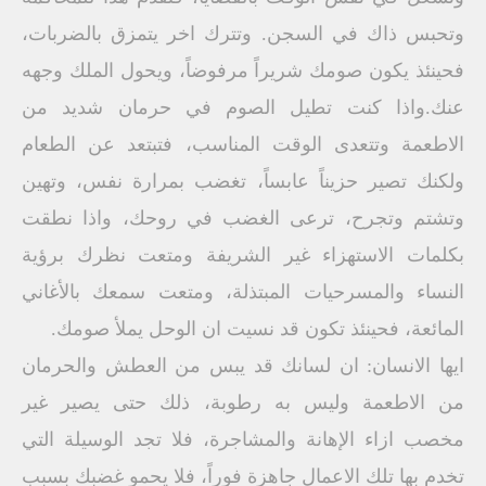
وتحبس ذاك في السجن. وتترك اخر يتمزق بالضربات،
فحينئذ يكون صومك شريراً مرفوضاً، ويحول الملك وجهه
عنك.واذا كنت تطيل الصوم في حرمان شديد من
الاطعمة وتتعدى الوقت المناسب، فتبتعد عن الطعام
ولكنك تصير حزيناً عابساً، تغضب بمرارة نفس، وتهين
وتشتم وتجرح، ترعى الغضب في روحك، واذا نطقت
بكلمات الاستهزاء غير الشريفة ومتعت نظرك برؤية
النساء والمسرحيات المبتذلة، ومتعت سمعك بالأغاني
المائعة، فحينئذ تكون قد نسيت ان الوحل يملأ صومك.
ايها الانسان: ان لسانك قد يبس من العطش والحرمان
من الاطعمة وليس به رطوبة، ذلك حتى يصير غير
مخصب ازاء الإهانة والمشاجرة، فلا تجد الوسيلة التي
تخدم بها تلك الاعمال جاهزة فوراً، فلا يحمو غضبك بسبب