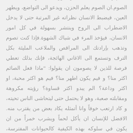
الصوم.ان الصوم يعلم الحزن، ويدعو الى التواضع، ويطهر
العين، فيضبط الانسان نظراته غير المرتبة حتى لا يدخل
الاضطراب الى الروح وينتشر بسهولة في كل امور
الانسان، فيؤخذ المرء في شباك الشهوة.فإذا كنت تصوم
وتذهب بإرادتك الى المراقص والملاعب المليئة بكل
الترف وتستمع الى الاغاني الهائجة، فإنك بذلك تعطي
فرصة للذين لا يصومون ان يقولوا: “ماذا فعل الصائم
اكثر منا؟ و فيم يكون اطهر منا؟ فيم هو اكثر محبة، او
اكثر وداعة؟ الم يبدو اكثر قساوة؟ رؤيته مكروهة
ومقابلته صعبة، وهو لا يحتمل حتى ليتحاشى الناس تحيته،
و كاد ارتعب خوفاً وانا أتمثله يكاد بعض من يقترب منه.
الافضل للإنسان ان يأكل لحماً ويشرب خمراً من ان
يكون في سلوكه بهذه الكيفية كالحيوانات المفترسة،