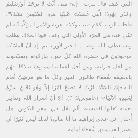
النبي كيف قال للرب: «إلىَ مَتَى أَنْتَ لاَ تَرْحَمُ أُورُشَلِيمَ
وَمُدُنَ يَهُوذَا الَّتِي غَضِبْتَ عَلَيْهَا هذِهِ السَّبْعِينَ سَنَةً؟".
فأجابه الرب بكلام طيب وكلام تعزية.والأمر المؤكَّد أنّه لم
تكن هذه هي المرّة الأولى التي وقف فيها الملاك يطلب
ويستعطف الله ويطلب الخير لأورشليم. إذ أنّ الملائكة
موجودون في حضرة الله كلّ حين، يباركونه ويسبّحونه
من أجل خيراته، ومن أجل أعماله المملوءة صلاحًا. فهُم
بالحقيقة شُفَعَاء طالبون الخير وكلّ ما هو مرضِيّ أمام
الله.«إِنَّ السَّيِّدَ الرَّبَّ لاَ يَصْنَعُ أَمْرًا إِلاَّ وَهُوَ يُعْلِنُ سِرَّهُ
لِعَبِيدِهِ الأَنْبِيَاءِ» (عاموس3: 7). أيّ أنّ أسرار الله وتدابير
نعمته يُعلنها لقديسيه. ألم يقُل في سِفر التكوين: هل
أُخفي عن عبدي إبراهيم ما أنا صانع؟ لذلك ليس كثيرًا أن
يصير القديسون شُفعَاء أمامه.