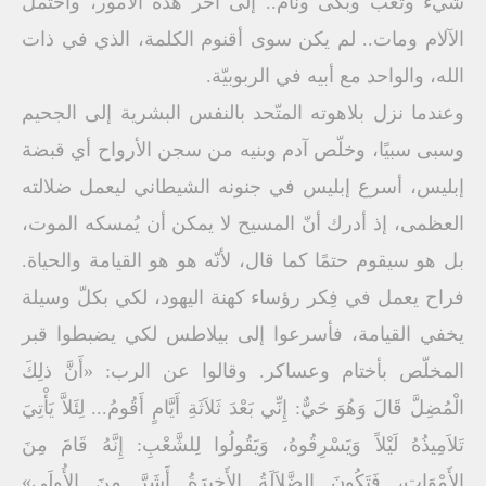
شيء وتعب وبكى ونام.. إلى آخر هذه الأمور، واحتمل
الآلام ومات.. لم يكن سوى أقنوم الكلمة، الذي في ذات
الله، والواحد مع أبيه في الربوبيّة.
وعندما نزل بلاهوته المتّحد بالنفس البشرية إلى الجحيم
وسبى سبيًا، وخلّص آدم وبنيه من سجن الأرواح أي قبضة
إبليس، أسرع إبليس في جنونه الشيطاني ليعمل ضلالته
العظمى، إذ أدرك أنّ المسيح لا يمكن أن يُمسكه الموت،
بل هو سيقوم حتمًا كما قال، لأنّه هو هو القيامة والحياة.
فراح يعمل في فِكر رؤساء كهنة اليهود، لكي بكلّ وسيلة
يخفي القيامة، فأسرعوا إلى بيلاطس لكي يضبطوا قبر
المخلّص بأختام وعساكر. وقالوا عن الرب: «أَنَّ ذلِكَ
الْمُضِلَّ قَالَ وَهُوَ حَيٌّ: إِنِّي بَعْدَ ثَلاَثَةِ أَيَّامٍ أَقُومُ... لِئَلاَّ يَأْتِيَ
تَلاَمِيذُهُ لَيْلاً وَيَسْرِقُوهُ، وَيَقُولُوا لِلشَّعْبِ: إِنَّهُ قَامَ مِنَ
الأَمْوَاتِ، فَتَكُونَ الضَّلاَلَةُ الأَخِيرَةُ أَشَرَّ مِنَ الأُولَى»