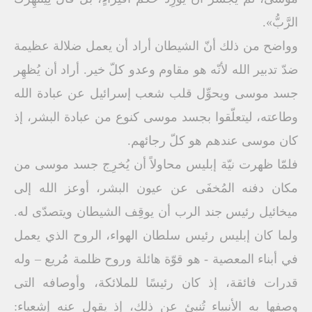
الرَّبُّ».
وواضح من ذلك أنّ الشيطان أراد أن يعمل ضلالة عظيمة
ضدّ تدبير الله لأنّه هو مقاوم وعدو كلّ خير. أراد أن يُظهِر
جسد موسى ويحوِّل قلب شعب إسرائيل عن عبادة الله
وطاعته، ليتعلّقوا بجسد موسى كنوع من عبادة البشر، إذ
كان موسى عندهم هو كلّ رجائهم.
فلمّا ظهرت نيّة إبليس محاولاً أن يُخرِج جسد موسى من
مكان دفنه المُخفَى عن عيون البشر، أوعز الله إلى
ميخائيل رئيس جند الرب أن يوقِف الشيطان ويتصدّى له.
ولما كان إبليس رئيس سلطان الهواء، الروح الذي يعمل
في أبناء المعصية - هو قوّة هائلة وروح ظلمة مُريع – وله
قدرات فائقة، إذ كان رئيسًا للملائكة، وأوصافه التى
وصفها به الأنبياء تُنبئ عن ذلك، إذ يقول عنه إشعياء: