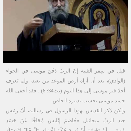
قيل في سِفر التثنية إنّ الربّ دَفَنَ موسى في الجواء
(الوادي)، بعد أن أراه أرض الموعد من بعيد، ولم يَعرِف
أحدٌ قبر موسى إلى هذا اليوم (تث34: 6).. فقد أخفى الله
جسد موسى بحسب تدبيره الخاص.
ولكن ذَكَرَ القديس يهوذا الرسول في رسالته، أنّ رئيس
جند الربّ ميخائيل «خَاصَمَ إِبْلِيسَ مُحَاجًّا عَنْ جَسَدِ
مُوسَى، لَمْ يَجْسُرْ أَنْ يُورِدَ حُكْمَ افْتِرَاءٍ، بَلْ قَالَ لِيَنْتَهِرْكَ