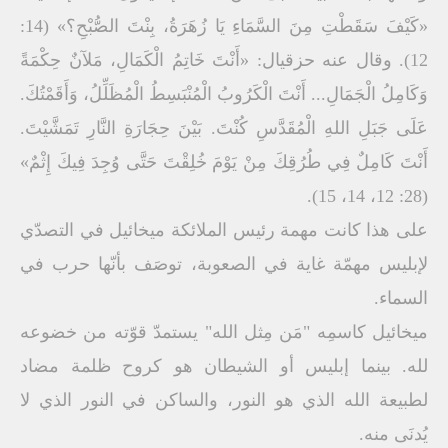
«كَيْفَ سَقَطْتِ مِنَ السَّمَاءِ يَا زُهَرَةُ، بِنْتَ الصُّبْحِ؟» (14:
12). وقال عنه حزقيال: «أَنْتَ خَاتِمُ الْكَمَالِ، مَلآنٌ حِكْمَةً
وَكَامِلُ الْجَمَالِ... أَنْتَ الْكَرُوبُ الْمُنْبَسِطُ الْمُظَلِّلُ، وَأَقَمْتُكَ.
عَلَى جَبَلِ اللهِ الْمُقَدَّسِ كُنْتَ. بَيْنَ حِجَارَةِ النَّارِ تَمَشَّيْتَ.
أَنْتَ كَامِلٌ فِي طُرُقِكَ مِنْ يَوْمَ خُلِقْتَ حَتَّى وُجِدَ فِيكَ إِثْمٌ»
(28: 12، 14، 15).
على هذا كانت مهمة رئيس الملائكة ميخائيل في التصدّي
لإبليس مهمّة غاية في الصعوبة، توصَف بأنّها حرب في
السماء.
ميخائيل كاسمِه "مَن مِثل الله" يستمدّ قوّته من خضوعه
لله. بينما إبليس أو الشيطان هو كروح ظلمة مضاد
لطبيعة الله الذي هو النور، والساكن في النور الذي لا
يُدنَى منه.