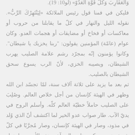
وَالْعَقَارِبَ وَكُلَّ قُوَّةِ الْعَدُوّ» (لو10: 19).
فليكن في فمنا قول رئيس الملائكة «لِيَنْتَهِرْكَ الرَّبُّ».
نقوله الليل والنهار في كلّ ما يقابلنا من حروب أو
معاكسات أو فخاخ أو مضايقات أو هجمات العدو. وكان
عوام (عامّة) المؤمنين يقولون: "ربنا يخزيك يا شيطان".
وكانوا يؤمنون إنّه بمجرّد رشم علامة الصليب يهرب
الشيطان، ويصيبه الخزي، لأنّ الرب يسوع سحق
الشيطان بالصليب.
ثم بعد ما يزيد على ثلاثة آلاف سنة، لمّا تجسّد ابن الله
وظهر في الهيئة كإنسان من أجل خلاص العالم. وصُلِبَ
على الصليب حاملاً خطيّة العالم كلّه. وأسلم الروح في
يديّ الآب. طار صواب عدو الخير لما اكتشف أنّ الذي وُلد
في مذود، وصار في الهيئة كإنسان، وصار مُجرَّبًا في كلّ