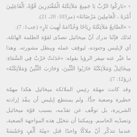
+ «بَارِكُوا الرَّبَّ يَا جَمِيعَ مَلاَئِكَتَهُ الْمُقْتَدِرِينَ قُوَّةً، الْفَاعِلِينَ
أَمْرَهُ ، الْعَامِلِينَ مَرْضَاتَهُ» (مز103: 20، 21).
+ «الصَّانِعُ مَلاَئِكَتَهُ رِيَاحًا وَخُدَّامَهُ لَهِيبَ نَارٍ» (عب1: 7).
لذلك فإنّنا ندرك أنّ ميخائيل تصدّى لقوّة الظلمة الهائلة،
أي لإبليس وجنوده، ليوقِف عمله ويبطل مشورته. وهذا
ما عبَّر عنه سِفر الرؤيا بقوله: «حَدَثَتْ حَرْبٌ فِي السَّمَاءِ:
مِيخَائِيلُ وَمَلاَئِكَتُهُ حَارَبُوا التِّنِّينَ، وَحَارَبَ التِّنِّينُ وَمَلاَئِكَتُهُ»
(رؤ12: 7).
وقد كانت مهمّة رئيس الملائكة ميخائيل هكذا مهمّة
خطيرة وصعبة جدًّا. ولم يستطِع إبليس أن ينفّذ إرادته
الشريرة، بل توقّف عن تقدّمه، بسبب قوّة ميخائيل
وتصدّيه الحاسم. ويمكننا أن نتخيّل هذه المواجهة الصعبة،
عندما نتذكّر أنّ ملاكًا واحدًا قتل «مِئَةَ أَلْفٍ وَخَمْسَةً