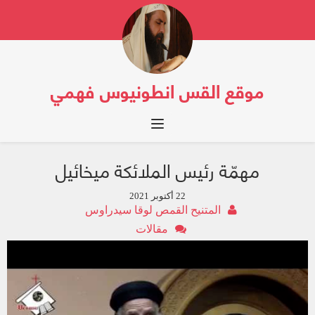
موقع القس انطونيوس فهمي
Toggle navigation
مهمّة رئيس الملائكة ميخائيل
22 أكتوبر 2021
المتنيح القمص لوقا سيدراوس
مقالات