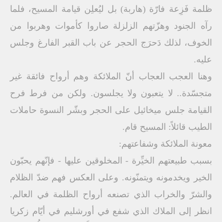
ظلمة فَزِعة فارّة (هاربة) بل ليُعلِن قيامة المسيح، فلما
رآه الجنود وهزّتهم الزلزلة صاروا كأموات وهربوا من
الخوف، لذلك دَحرَج الحجر عن باب القبر الفارغ وجلس
عليه.
وهنا العجب العجاب أنّ الملائكة وهم أرواح فائقة غير
متجسّدة.. لا يتعبون ولا يجلسون. ولكن من فرط فرح
القيامة جلس ميخائيل على الحجر وبشّر النسوة حاملات
الطيب قائلاً: المسيح قام.
معونة الملائكة وشفاعتهم:
بسبب طبيعتهم الخيِّرة - المخلوقين عليها - فإنّهم يحبّون
الخير ويخدمونه ويتمنّونه. وعلى العكس فهم ضدّ الظلام
والشرّ والخراب الذي تصنعه أرواح الظلمة في العالم.
انظر إلى الملاك الذي شفع في أورشليم في أيّام زكريا