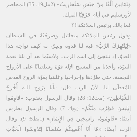
وَثَمَانِينَ أَلْفًا مِنْ جَيْشِ سَنْحَارِيبُ» (2مل19: 35) المحاصِر
لأورشليم في أيام حَزَقِيَّا الملِك.
فما بالك برئيس الملائكة!!؟
وقول رئيس الملائكة ميخائيل وصرخَتُهُ في الشيطان
«لِيَنْتَهِرْكَ الرَّبُّ» فيه لنا قدوة وسِرّ، به كيف نواجه هذا
العدوّ، إذ نلتجئ إلى اسم الرب.. ولاسيّما بعد أن نلنا نعمة
البنوّة، وأخذنا من المسيح الإله قوّة وسلطانًا على الأرواح
النجسة، حتى طَرْدها وإخراجها وغلبتها بقوّة الروح القدس
المُعطَى لنا، لأنّ الرب قال: «أَنَا بِرُوحِ اللهِ أُخْرِجُ
الشَّيَاطِينَ» (مت12: 28) وقال الرسول يعقوب: «قَاوِمُوا
إِبْلِيسَ فَيَهْرُبَ مِنْكُمْ» (يع4: 7) وقال الرسول بطرس
أيضًا: «قَاوِمُوهُ، رَاسِخِينَ فِي الإِيمَانِ» (1بط5: 9). وقال
الرب أيضًا: «هَا أَنَا أُعْطِيكُمْ سُلْطَانًا لِتَدُوسُوا الْحَيَّاتِ