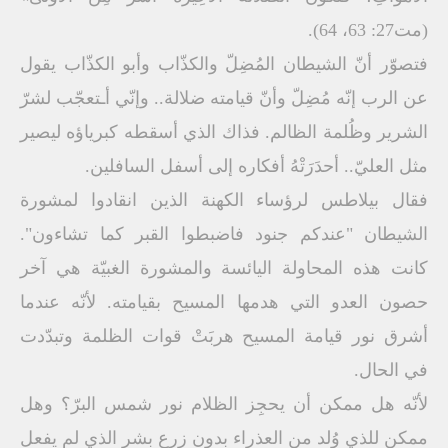
(مت27: 63، 64).
فتصوّر أنّ الشيطان المُضِلّ والكذّاب وأبو الكذّاب يقول
عن الرب إنّه مُضِلّ وأنّ قيامته ضلالة.. وإنّي أـتعجّب لشرّ
الشرير وظُلمة الظالم. فذاك الذي أسقطه كبرياؤه ليصير
مثل العليّ.. أحدَرَتْهُ أفكاره إلى أسفل السافلين.
فقال بيلاطس لرؤساء الكهنة الذين انقادوا لمشورة
الشيطان "عندكم جنود فاضبطوا القبر كما تشاءون".
كانت هذه المحاولة اليائسة والمشورة الغبيّة هي آخر
حصون العدو التي هدمها المسيح بقيامته. لأنّه عندما
أشرق نور قيامة المسيح هربَتْ قوات الظلمة وتبدّدت
في الحال.
لأنّه هل ممكن أن يحجِز الظلام نور شمس البرّ؟ وهل
ممكن للذي وُلد من العذراء بدون زرع بشر الذي لم يفعل