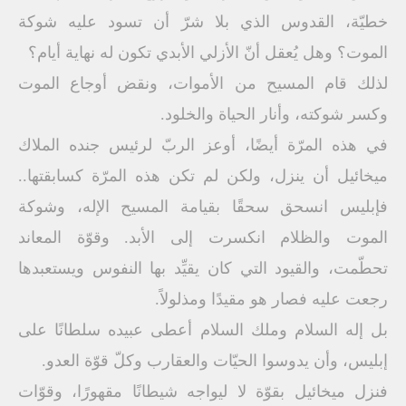
خطيّة، القدوس الذي بلا شرّ أن تسود عليه شوكة
الموت؟ وهل يُعقل أنّ الأزلي الأبدي تكون له نهاية أيام؟
لذلك قام المسيح من الأموات، ونقض أوجاع الموت
وكسر شوكته، وأنار الحياة والخلود.
في هذه المرّة أيضًا، أوعز الربّ لرئيس جنده الملاك
ميخائيل أن ينزل، ولكن لم تكن هذه المرّة كسابقتها..
فإبليس انسحق سحقًا بقيامة المسيح الإله، وشوكة
الموت والظلام انكسرت إلى الأبد. وقوّة المعاند
تحطّمت، والقيود التي كان يقيِّد بها النفوس ويستعبدها
رجعت عليه فصار هو مقيدًا ومذلولاً.
بل إله السلام وملك السلام أعطى عبيده سلطانًا على
إبليس، وأن يدوسوا الحيّات والعقارب وكلّ قوّة العدو.
فنزل ميخائيل بقوّة لا ليواجه شيطانًا مقهورًا، وقوّات