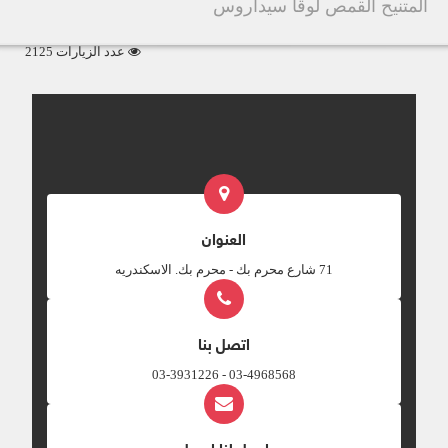
المتنيح القمص لوقا سيداروس
عدد الزيارات 2125
العنوان
‎71 شارع محرم بك - محرم بك. الاسكندريه
اتصل بنا
03-4968568 - 03-3931226
ارسل لنا ايميل